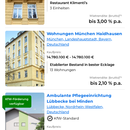
Restaurant Klimenti’s
3 Einheiten
Mietrendite: (brutto)*¹
bis 3,00 % p.a.
Wohnungen München Haidhausen
München, Landeshauptstadt, Bayern,
Deutschland
Kaufpreis:
14.780.100 € - 14.780.100 €
Etablierter Bestand in bester Ecklage
13 Wohnungen
Mietrendite: (brutto)*¹
bis 2,10 % p.a.
Ambulante Pflegeeinrichtung
KfW-Förderung
Lübbecke bei Minden
verfügbar
Lübbecke, Nordrhein-Westfalen,
Deutschland
KfW-Standard
Kaufpreis: