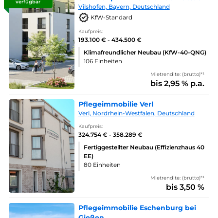
verfügbar
Vilshofen, Bayern, Deutschland
KfW-Standard
Kaufpreis:
193.100 € - 434.500 €
Klimafreundlicher Neubau (KfW-40-QNG)
106 Einheiten
Mietrendite: (brutto)*¹
bis 2,95 % p.a.
Pflegeimmobilie Verl
Verl, Nordrhein-Westfalen, Deutschland
Kaufpreis:
324.754 € - 358.289 €
Fertiggestellter Neubau (Effizienzhaus 40
EE)
80 Einheiten
Mietrendite: (brutto)*¹
bis 3,50 %
Pflegeimmobilie Eschenburg bei
Gießen