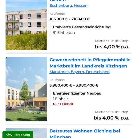
Eschenburg, Hessen
Kaufpreis:
165.900 € - 218.400 €
Etablierte Bestandseinrichtung
91 Einheiten
Mietrendite: (brutto)*¹
bis 4,00 %p.a.
Gewerbeeinheit in Pflegeimmobilie
Marktbreit im Landkreis Kitzingen
Marktbreit, Bayern, Deutschland
Kaufpreis:
3.980.400 € - 3.980.400 €
Energieeffizienter Neubau
1 Einheit
Nur 1 Einheit
Mietrendite: (brutto)*¹
bis 4,00 % p.a.
Betreutes Wohnen Olching bei
KfW-Förderung
München