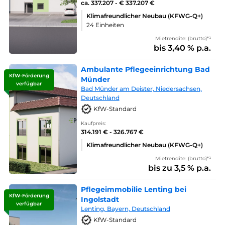
ca. 337.207 - € 337.207 €
Klimafreundlicher Neubau (KFWG-Q+)
24 Einheiten
Mietrendite: (brutto)*¹
bis 3,40 % p.a.
Ambulante Pflegeeinrichtung Bad
KfW-Förderung
Münder
verfügbar
Bad Münder am Deister, Niedersachsen,
Deutschland
KfW-Standard
Kaufpreis:
314.191 € - 326.767 €
Klimafreundlicher Neubau (KFWG-Q+)
Mietrendite: (brutto)*¹
bis zu 3,5 % p.a.
Pflegeimmobilie Lenting bei
KfW-Förderung
Ingolstadt
verfügbar
Lenting, Bayern, Deutschland
KfW-Standard