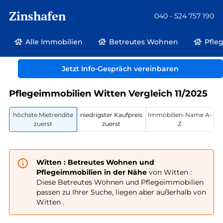
Zinshafen
040 - 524 757 190
Alle Immobilien
Betreutes Wohnen
Pfle
Betreutes Wohnen und Pflegeimmobilien
Deutschland
Jetzt Info-Gespräch vereinbaren
Nordrhein-Westfalen
Witten
Pflegeimmobilien Witten Vergleich 11/2025
höchste Mietrendite
niedrigster Kaufpreis
Immobilien-Name A-
zuerst
zuerst
Z
Witten : Betreutes Wohnen und
Pflegeimmobilien in der Nähe
von Witten :
Diese Betreutes Wohnen und Pflegeimmobilien
passen zu Ihrer Suche, liegen aber außerhalb von
Witten .