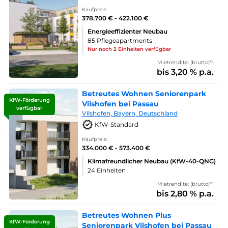
Kaufpreis:
378.700 € - 422.100 €
Energieeffizienter Neubau
85 Pflegeapartments
Nur noch 2 Einheiten verfügbar
Mietrendite: (brutto)*¹
bis 3,20 % p.a.
Betreutes Wohnen Seniorenpark
KfW-Förderung
Vilshofen bei Passau
verfügbar
Vilshofen, Bayern, Deutschland
KfW-Standard
Kaufpreis:
334.000 € - 573.400 €
Klimafreundlicher Neubau (KfW-40-QNG)
24 Einheiten
Mietrendite: (brutto)*¹
bis 2,80 % p.a.
Betreutes Wohnen Plus
KfW-Förderung
Seniorenpark Vilshofen bei Passau