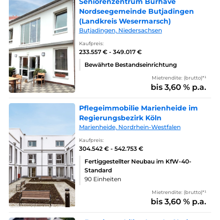
Seniorenzentrum Burhave
Nordseegemeinde Butjadingen
(Landkreis Wesermarsch)
Butjadingen, Niedersachsen
Kaufpreis:
233.557 € - 349.017 €
Bewährte Bestandseinrichtung
Mietrendite: (brutto)*¹
bis 3,60 % p.a.
Pflegeimmobilie Marienheide im
Regierungsbezirk Köln
Marienheide, Nordrhein-Westfalen
Kaufpreis:
304.542 € - 542.753 €
Fertiggestellter Neubau im KfW-40-
Standard
90 Einheiten
Mietrendite: (brutto)*¹
bis 3,60 % p.a.