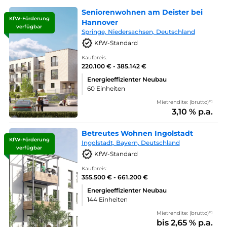
Seniorenwohnen am Deister bei
KfW-Förderung
Hannover
verfügbar
Springe, Niedersachsen, Deutschland
KfW-Standard
Kaufpreis:
220.100 € - 385.142 €
Energieeffizienter Neubau
60 Einheiten
Mietrendite: (brutto)*¹
3,10 % p.a.
Betreutes Wohnen Ingolstadt
KfW-Förderung
Ingolstadt, Bayern, Deutschland
verfügbar
KfW-Standard
Kaufpreis:
355.500 € - 661.200 €
Energieeffizienter Neubau
144 Einheiten
Mietrendite: (brutto)*¹
bis 2,65 % p.a.