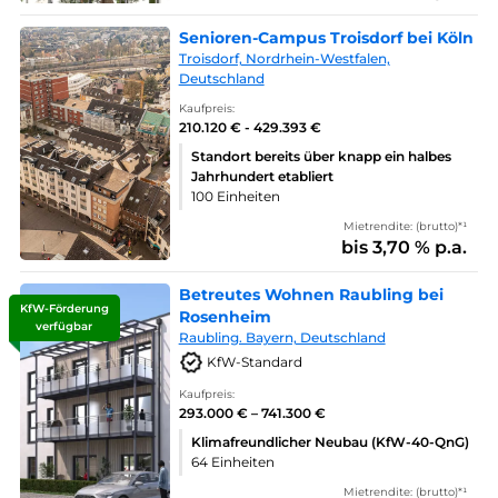
Senioren-Campus Troisdorf bei Köln
Troisdorf, Nordrhein-Westfalen,
Deutschland
Kaufpreis:
210.120 € - 429.393 €
Standort bereits über knapp ein halbes
Jahrhundert etabliert
100 Einheiten
Mietrendite: (brutto)*¹
bis 3,70 % p.a.
Betreutes Wohnen Raubling bei
KfW-Förderung
Rosenheim
verfügbar
Raubling. Bayern, Deutschland
KfW-Standard
Kaufpreis:
293.000 € – 741.300 €
Klimafreundlicher Neubau (KfW-40-QnG)
64 Einheiten
Mietrendite: (brutto)*¹