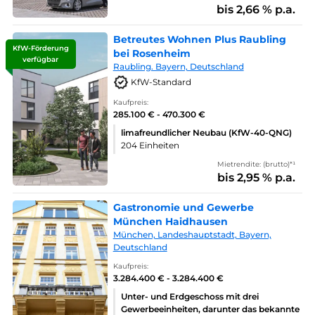
bis 2,66 % p.a.
Betreutes Wohnen Plus Raubling
KfW-Förderung
bei Rosenheim
verfügbar
Raubling. Bayern, Deutschland
KfW-Standard
Kaufpreis:
285.100 € - 470.300 €
limafreundlicher Neubau (KfW-40-QNG)
204 Einheiten
Mietrendite: (brutto)*¹
bis 2,95 % p.a.
Gastronomie und Gewerbe
München Haidhausen
München, Landeshauptstadt, Bayern,
Deutschland
Kaufpreis:
3.284.400 € - 3.284.400 €
Unter- und Erdgeschoss mit drei
Gewerbeeinheiten, darunter das bekannte