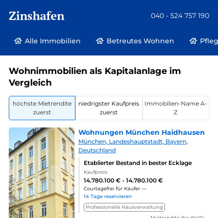
Zinshafen
040 - 524 757 190
Alle Immobilien
Betreutes Wohnen
Pfle
Wohnimmobilien als Kapitalanlage im
Vergleich
höchste Mietrendite
niedrigster Kaufpreis
Immobilien-Name A-
zuerst
zuerst
Z
Wohnungen München Haidhausen
München, Landeshauptstadt, Bayern,
Deutschland
Etablierter Bestand in bester Ecklage
Kaufpreis:
14.780.100 € - 14.780.100 €
Courtagefrei für Käufer —
14 Tage reservieren
Professionelle Hausverwaltung
Mietrendite (brutto)*¹: