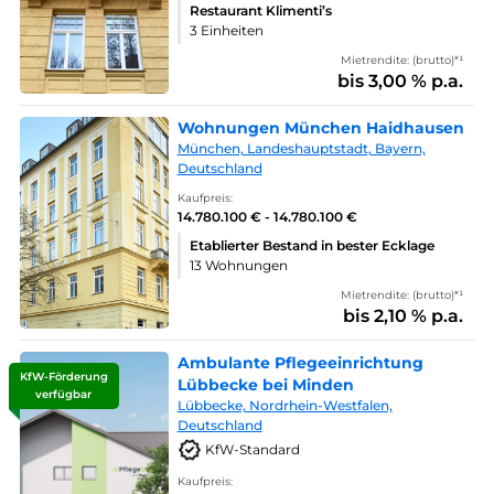
Restaurant Klimenti’s
3 Einheiten
Mietrendite: (brutto)*¹
bis 3,00 % p.a.
Wohnungen München Haidhausen
München, Landeshauptstadt, Bayern,
Deutschland
Kaufpreis:
14.780.100 € - 14.780.100 €
Etablierter Bestand in bester Ecklage
13 Wohnungen
Mietrendite: (brutto)*¹
bis 2,10 % p.a.
Ambulante Pflegeeinrichtung
KfW-Förderung
Lübbecke bei Minden
verfügbar
Lübbecke, Nordrhein-Westfalen,
Deutschland
KfW-Standard
Kaufpreis: