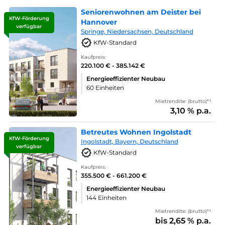
Seniorenwohnen am Deister bei
KfW-Förderung
Hannover
verfügbar
Springe, Niedersachsen, Deutschland
KfW-Standard
Kaufpreis:
220.100 € - 385.142 €
Energieeffizienter Neubau
60 Einheiten
Mietrendite: (brutto)*¹
3,10 % p.a.
Betreutes Wohnen Ingolstadt
KfW-Förderung
Ingolstadt, Bayern, Deutschland
verfügbar
KfW-Standard
Kaufpreis:
355.500 € - 661.200 €
Energieeffizienter Neubau
144 Einheiten
Mietrendite: (brutto)*¹
bis 2,65 % p.a.