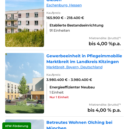
Eschenburg, Hessen
Kaufpreis:
165.900 € - 218.400 €
Etablierte Bestandseinrichtung
91 Einheiten
Mietrendite: (brutto)*¹
bis 4,00 %p.a.
Gewerbeeinheit in Pflegeimmobilie
Marktbreit im Landkreis Kitzingen
Marktbreit, Bayern, Deutschland
Kaufpreis:
3.980.400 € - 3.980.400 €
Energieeffizienter Neubau
1 Einheit
Nur 1 Einheit
Mietrendite: (brutto)*¹
bis 4,00 % p.a.
Betreutes Wohnen Olching bei
KfW-Förderung
München