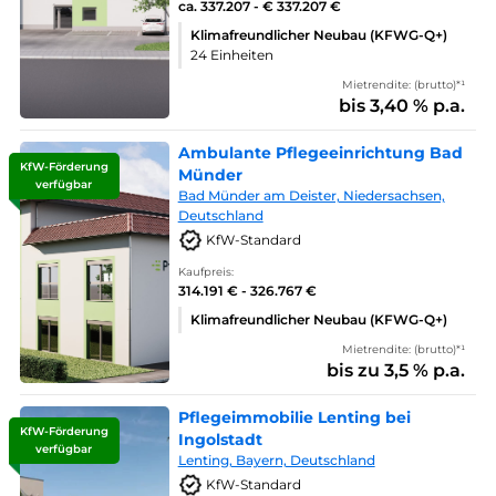
ca. 337.207 - € 337.207 €
Klimafreundlicher Neubau (KFWG-Q+)
24 Einheiten
Mietrendite: (brutto)*¹
bis 3,40 % p.a.
Ambulante Pflegeeinrichtung Bad
KfW-Förderung
Münder
verfügbar
Bad Münder am Deister, Niedersachsen,
Deutschland
KfW-Standard
Kaufpreis:
314.191 € - 326.767 €
Klimafreundlicher Neubau (KFWG-Q+)
Mietrendite: (brutto)*¹
bis zu 3,5 % p.a.
Pflegeimmobilie Lenting bei
KfW-Förderung
Ingolstadt
verfügbar
Lenting, Bayern, Deutschland
KfW-Standard