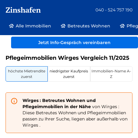
Zinshafen
040 - 524 757 190
Alle Immobilien
Betreutes Wohnen
Pfle
Betreutes Wohnen und Pflegeimmobilien
Deutschland
Rheinland-Pfalz
Jetzt Info-Gespräch vereinbaren
Wirges
Pflegeimmobilien Wirges Vergleich 11/2025
höchste Mietrendite
niedrigster Kaufpreis
Immobilien-Name A-
zuerst
zuerst
Z
Wirges : Betreutes Wohnen und
Pflegeimmobilien in der Nähe
von Wirges :
Diese Betreutes Wohnen und Pflegeimmobilien
passen zu Ihrer Suche, liegen aber außerhalb von
Wirges .