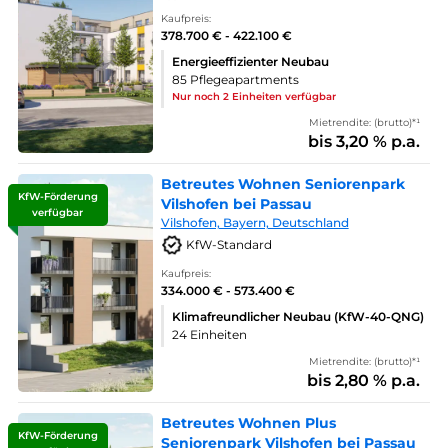
Kaufpreis:
378.700 € - 422.100 €
Energieeffizienter Neubau
85 Pflegeapartments
Nur noch 2 Einheiten verfügbar
Mietrendite: (brutto)*¹
bis 3,20 % p.a.
Betreutes Wohnen Seniorenpark
KfW-Förderung
Vilshofen bei Passau
verfügbar
Vilshofen, Bayern, Deutschland
KfW-Standard
Kaufpreis:
334.000 € - 573.400 €
Klimafreundlicher Neubau (KfW-40-QNG)
24 Einheiten
Mietrendite: (brutto)*¹
bis 2,80 % p.a.
Betreutes Wohnen Plus
KfW-Förderung
Seniorenpark Vilshofen bei Passau