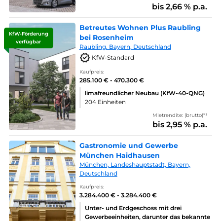
bis 2,66 % p.a.
Betreutes Wohnen Plus Raubling
KfW-Förderung
bei Rosenheim
verfügbar
Raubling. Bayern, Deutschland
KfW-Standard
Kaufpreis:
285.100 € - 470.300 €
limafreundlicher Neubau (KfW-40-QNG)
204 Einheiten
Mietrendite: (brutto)*¹
bis 2,95 % p.a.
Gastronomie und Gewerbe
München Haidhausen
München, Landeshauptstadt, Bayern,
Deutschland
Kaufpreis:
3.284.400 € - 3.284.400 €
Unter- und Erdgeschoss mit drei
Gewerbeeinheiten, darunter das bekannte