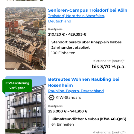
Senioren-Campus Troisdorf bei Köln
Troisdorf, Nordrhein-Westfalen,
Deutschland
Kaufpreis:
210.120 € - 429.393 €
Standort bereits über knapp ein halbes
Jahrhundert etabliert
100 Einheiten
Mietrendite: (brutto)*¹
bis 3,70 % p.a.
Betreutes Wohnen Raubling bei
KfW-Förderung
Rosenheim
verfügbar
Raubling. Bayern, Deutschland
KfW-Standard
Kaufpreis:
293.000 € – 741.300 €
Klimafreundlicher Neubau (KfW-40-QnG)
64 Einheiten
Mietrendite: (brutto)*¹