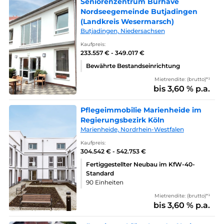
Seniorenzentrum Burhave
Nordseegemeinde Butjadingen
(Landkreis Wesermarsch)
Butjadingen, Niedersachsen
Kaufpreis:
233.557 € - 349.017 €
Bewährte Bestandseinrichtung
Mietrendite: (brutto)*¹
bis 3,60 % p.a.
Pflegeimmobilie Marienheide im
Regierungsbezirk Köln
Marienheide, Nordrhein-Westfalen
Kaufpreis:
304.542 € - 542.753 €
Fertiggestellter Neubau im KfW-40-
Standard
90 Einheiten
Mietrendite: (brutto)*¹
bis 3,60 % p.a.