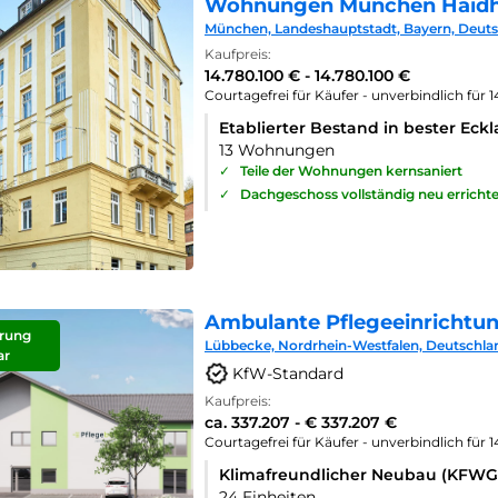
Wohnungen München Haid
München, Landeshauptstadt, Bayern, Deut
Kaufpreis:
14.780.100 € - 14.780.100 €
Courtagefrei für Käufer - unverbindlich für 
Etablierter Bestand in bester Eck
13 Wohnungen
✓
Teile der Wohnungen kernsaniert
✓
Dachgeschoss vollständig neu errichte
Ambulante Pflegeeinrichtu
rung
Lübbecke, Nordrhein-Westfalen, Deutschla
ar
KfW-Standard
Kaufpreis:
ca. 337.207 - € 337.207 €
Courtagefrei für Käufer - unverbindlich für 
Klimafreundlicher Neubau (KFWG
24 Einheiten