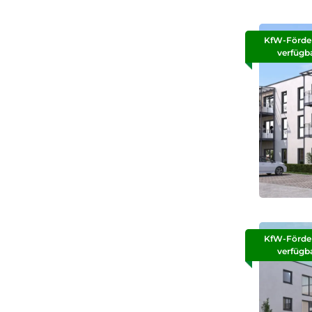
KfW-Förde
verfügb
KfW-Förde
verfügb