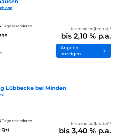
hausen
schland
14 Tage reservieren
Mietrendite: (brutto)*¹
bis 2,10 % p.a.
lage
Angebot
t
anzeigen
ng Lübbecke bei Minden
nd
14 Tage reservieren
Mietrendite: (brutto)*¹
bis 3,40 % p.a.
-Q+)