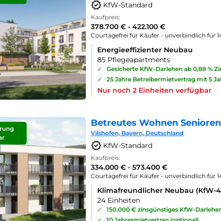
KfW-Standard
Kaufpreis:
378.700 € - 422.100 €
Courtagefrei für Käufer - unverbindlich für 
Energieeffizienter Neubau
85 Pflegeapartments
✓
Gesicherte KfW-Darlehen ab 0,88 % Z
✓
25 Jahre Betreibermietvertrag mit 5 J
Nur noch 2 Einheiten verfügbar
Betreutes Wohnen Seniorenp
rung
Vilshofen, Bayern, Deutschland
ar
KfW-Standard
Kaufpreis:
334.000 € - 573.400 €
Courtagefrei für Käufer - unverbindlich für 
Klimafreundlicher Neubau (KfW-
24 Einheiten
✓
150.000 € zinsgünstiges KfW-Darlehe
✓
10 Jahresmietvertrag (optional)