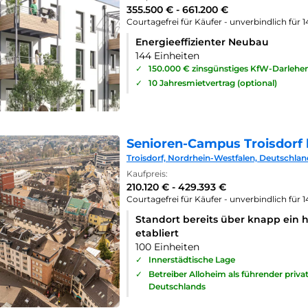
355.500 € - 661.200 €
Courtagefrei für Käufer - unverbindlich für 
Energieeffizienter Neubau
144 Einheiten
✓
150.000 € zinsgünstiges KfW-Darlehe
✓
10 Jahresmietvertrag (optional)
Senioren-Campus Troisdorf 
Troisdorf, Nordrhein-Westfalen, Deutschlan
Kaufpreis:
210.120 € - 429.393 €
Courtagefrei für Käufer - unverbindlich für 
Standort bereits über knapp ein 
etabliert
100 Einheiten
✓
Innerstädtische Lage
✓
Betreiber Alloheim als führender priv
Deutschlands