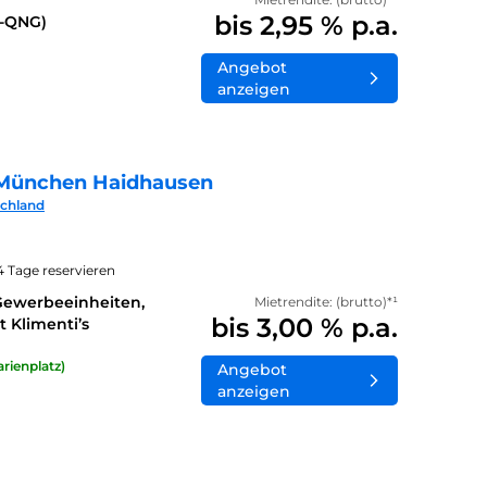
bis 2,95 % p.a.
0-QNG)
Angebot
anzeigen
München Haidhausen
schland
14 Tage reservieren
Gewerbeeinheiten,
Mietrendite: (brutto)*¹
bis 3,00 % p.a.
 Klimenti’s
rienplatz)
Angebot
anzeigen