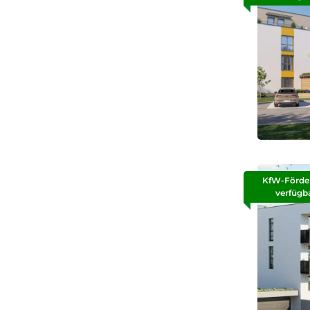
KfW-Förde
verfügb