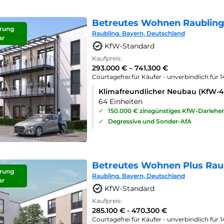
Betreutes Wohnen Raubling
rung
Raubling. Bayern, Deutschland
ar
KfW-Standard
Kaufpreis:
293.000 € – 741.300 €
Courtagefrei für Käufer - unverbindlich für 
Klimafreundlicher Neubau (KfW-
64 Einheiten
✓
150.000 € zinsgünstiges KfW-Darlehe
✓
Degressive und Sonder-AfA
Betreutes Wohnen Plus Rau
rung
Raubling. Bayern, Deutschland
ar
KfW-Standard
Kaufpreis:
285.100 € - 470.300 €
Courtagefrei für Käufer - unverbindlich für 