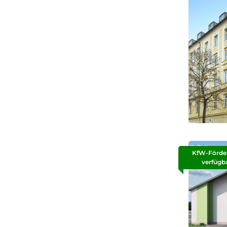
KfW-Förde
verfügb