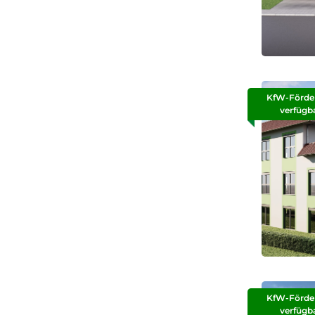
KfW-Förde
verfügb
KfW-Förde
verfügb