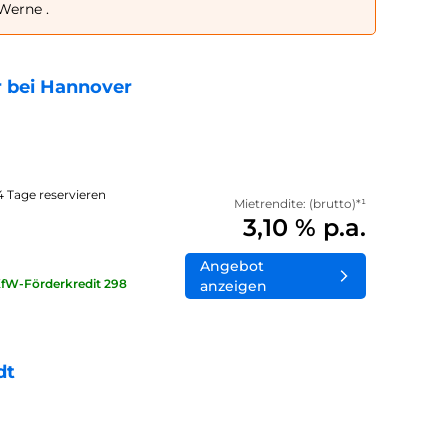
Werne .
 bei Hannover
14 Tage reservieren
Mietrendite: (brutto)*¹
3,10 % p.a.
Angebot
KfW-Förderkredit 298
anzeigen
dt