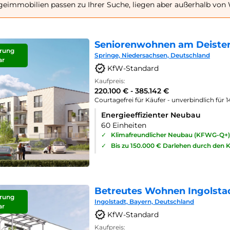
geimmobilien passen zu Ihrer Suche, liegen aber außerhalb von 
Seniorenwohnen am Deister
rung
Springe, Niedersachsen, Deutschland
ar
KfW-Standard
Kaufpreis:
220.100 € - 385.142 €
Courtagefrei für Käufer - unverbindlich für 
Energieeffizienter Neubau
60 Einheiten
✓
Klimafreundlicher Neubau (KFWG-Q+)
✓
Bis zu 150.000 € Darlehen durch den 
Betreutes Wohnen Ingolsta
rung
Ingolstadt, Bayern, Deutschland
ar
KfW-Standard
Kaufpreis: