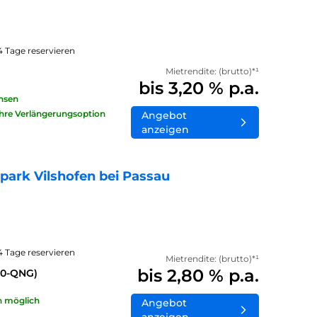
14 Tage reservieren
Mietrendite: (brutto)*¹
bis 3,20 % p.a.
insen
ahre Verlängerungsoption
Angebot
anzeigen
ark Vilshofen bei Passau
14 Tage reservieren
Mietrendite: (brutto)*¹
bis 2,80 % p.a.
40-QNG)
n möglich
Angebot