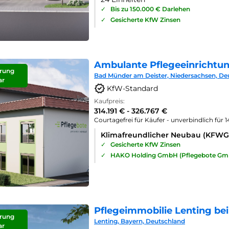
✓
Bis zu 150.000 € Darlehen
✓
Gesicherte KfW Zinsen
Ambulante Pflegeeinrichtu
rung
Bad Münder am Deister, Niedersachsen, De
ar
KfW-Standard
Kaufpreis:
314.191 € - 326.767 €
Courtagefrei für Käufer - unverbindlich für 
Klimafreundlicher Neubau (KFWG
✓
Gesicherte KfW Zinsen
✓
HAKO Holding GmbH (Pflegebote Gm
Pflegeimmobilie Lenting bei
rung
Lenting, Bayern, Deutschland
ar