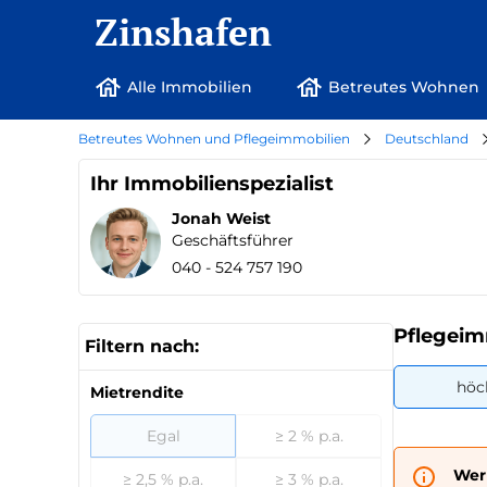
Zinshafen
Alle Immobilien
Betreutes Wohnen
Betreutes Wohnen und Pflegeimmobilien
Deutschland
Ihr Immobilienspezialist
Jonah Weist
Geschäftsführer
040 - 524 757 190
Pflegeim
Filtern nach:
höc
Mietrendite
Egal
≥ 2 % p.a.
Wer
≥ 2,5 % p.a.
≥ 3 % p.a.