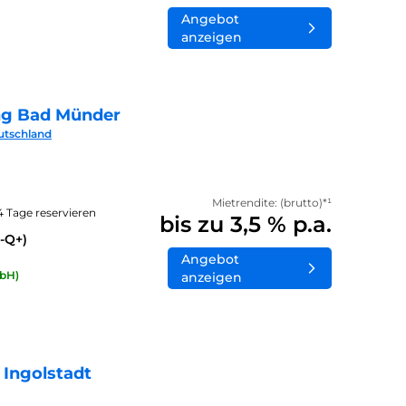
Angebot
anzeigen
ng Bad Münder
utschland
Mietrendite: (brutto)*¹
14 Tage reservieren
bis zu 3,5 % p.a.
-Q+)
Angebot
bH)
anzeigen
 Ingolstadt