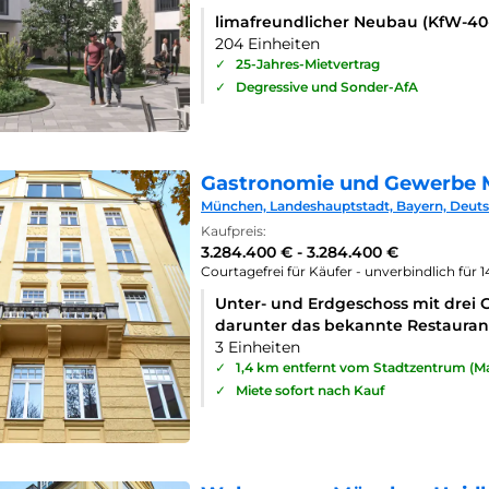
limafreundlicher Neubau (KfW-4
204 Einheiten
✓
25-Jahres-Mietvertrag
✓
Degressive und Sonder-AfA
Gastronomie und Gewerbe 
München, Landeshauptstadt, Bayern, Deut
Kaufpreis:
3.284.400 € - 3.284.400 €
Courtagefrei für Käufer - unverbindlich für 
Unter- und Erdgeschoss mit drei 
darunter das bekannte Restaurant
3 Einheiten
✓
1,4 km entfernt vom Stadtzentrum (Ma
✓
Miete sofort nach Kauf