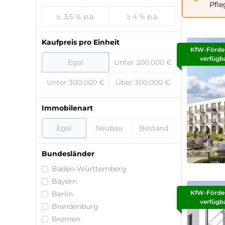
Pfle
≥. 3,5 % p.a.
≥ 4 % p.a.
Kaufpreis pro Einheit
KfW-Förde
verfügb
Egal
Unter 200.000 €
Unter 300.000 €
Über 300.000 €
Immobilenart
Egal
Neubau
Bestand
Bundesländer
Baden-Württemberg
Bayern
KfW-Förde
Berlin
verfügb
Brandenburg
Bremen