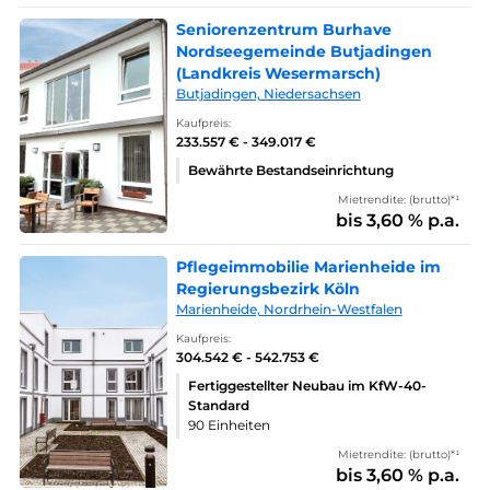
Seniorenzentrum Burhave
Nordseegemeinde Butjadingen
(Landkreis Wesermarsch)
Butjadingen, Niedersachsen
Kaufpreis:
233.557 € - 349.017 €
Bewährte Bestandseinrichtung
Mietrendite: (brutto)*¹
bis 3,60 % p.a.
Pflegeimmobilie Marienheide im
Regierungsbezirk Köln
Marienheide, Nordrhein-Westfalen
Kaufpreis:
304.542 € - 542.753 €
Fertiggestellter Neubau im KfW-40-
Standard
90 Einheiten
Mietrendite: (brutto)*¹
bis 3,60 % p.a.