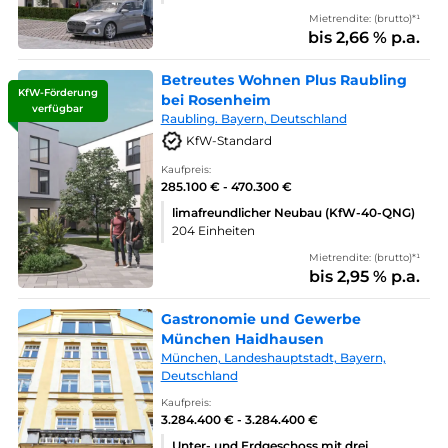
Mietrendite: (brutto)*¹
bis 2,66 % p.a.
Betreutes Wohnen Plus Raubling
KfW-Förderung
bei Rosenheim
verfügbar
Raubling. Bayern, Deutschland
KfW-Standard
Kaufpreis:
285.100 € - 470.300 €
limafreundlicher Neubau (KfW-40-QNG)
204 Einheiten
Mietrendite: (brutto)*¹
bis 2,95 % p.a.
Gastronomie und Gewerbe
München Haidhausen
München, Landeshauptstadt, Bayern,
Deutschland
Kaufpreis:
3.284.400 € - 3.284.400 €
Unter- und Erdgeschoss mit drei