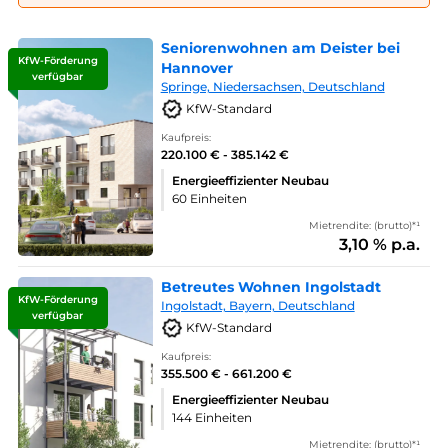
Seniorenwohnen am Deister bei
KfW-Förderung
Hannover
verfügbar
Springe, Niedersachsen, Deutschland
KfW-Standard
Kaufpreis:
220.100 € - 385.142 €
Energieeffizienter Neubau
60 Einheiten
Mietrendite: (brutto)*¹
3,10 % p.a.
Betreutes Wohnen Ingolstadt
KfW-Förderung
Ingolstadt, Bayern, Deutschland
verfügbar
KfW-Standard
Kaufpreis:
355.500 € - 661.200 €
Energieeffizienter Neubau
144 Einheiten
Mietrendite: (brutto)*¹