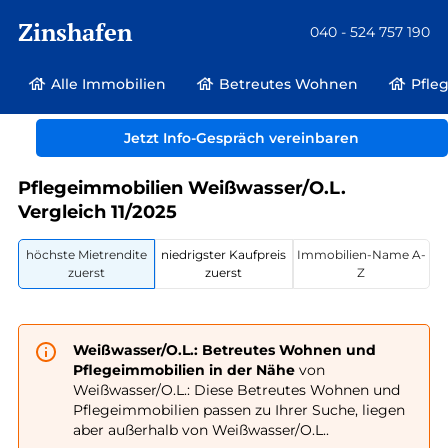
Zinshafen
040 - 524 757 190
Alle Immobilien
Betreutes Wohnen
Pfle
Betreutes Wohnen und Pflegeimmobilien
Deutschland
Sachsen
Jetzt Info-Gespräch vereinbaren
Weißwasser/O.L.
Pflegeimmobilien Weißwasser/O.L.
Vergleich 11/2025
höchste Mietrendite
niedrigster Kaufpreis
Immobilien-Name A-
zuerst
zuerst
Z
Weißwasser/O.L.: Betreutes Wohnen und
Pflegeimmobilien in der Nähe
von
Weißwasser/O.L.: Diese Betreutes Wohnen und
Pflegeimmobilien passen zu Ihrer Suche, liegen
aber außerhalb von Weißwasser/O.L..