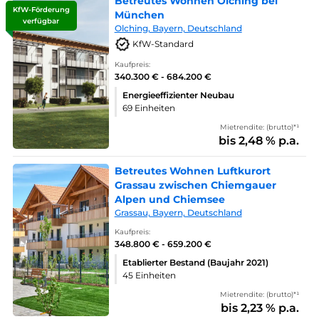
Betreutes Wohnen Olching bei
KfW-Förderung
München
verfügbar
Olching, Bayern, Deutschland
KfW-Standard
Kaufpreis:
340.300 € - 684.200 €
Energieeffizienter Neubau
69 Einheiten
Mietrendite: (brutto)*¹
bis 2,48 % p.a.
Betreutes Wohnen Luftkurort
Grassau zwischen Chiemgauer
Alpen und Chiemsee
Grassau, Bayern, Deutschland
Kaufpreis:
348.800 € - 659.200 €
Etablierter Bestand (Baujahr 2021)
45 Einheiten
Mietrendite: (brutto)*¹
bis 2,23 % p.a.