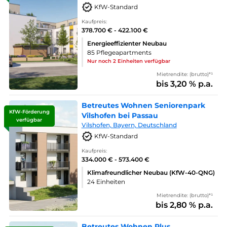
KfW-Standard
Kaufpreis:
378.700 € - 422.100 €
Energieeffizienter Neubau
85 Pflegeapartments
Nur noch 2 Einheiten verfügbar
Mietrendite: (brutto)*¹
bis 3,20 % p.a.
Betreutes Wohnen Seniorenpark
KfW-Förderung
Vilshofen bei Passau
verfügbar
Vilshofen, Bayern, Deutschland
KfW-Standard
Kaufpreis:
334.000 € - 573.400 €
Klimafreundlicher Neubau (KfW-40-QNG)
24 Einheiten
Mietrendite: (brutto)*¹
bis 2,80 % p.a.
Betreutes Wohnen Plus