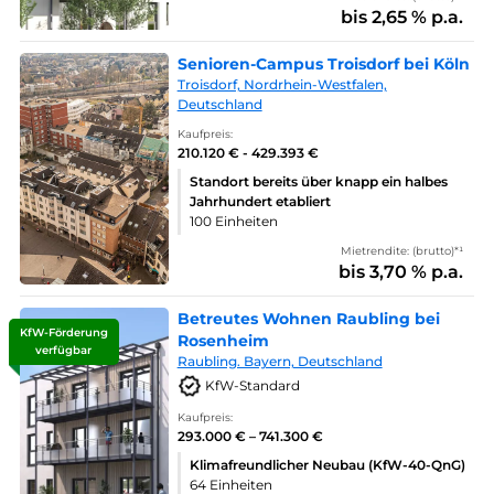
bis 2,65 % p.a.
Senioren-Campus Troisdorf bei Köln
Troisdorf, Nordrhein-Westfalen,
Deutschland
Kaufpreis:
210.120 € - 429.393 €
Standort bereits über knapp ein halbes
Jahrhundert etabliert
100 Einheiten
Mietrendite: (brutto)*¹
bis 3,70 % p.a.
Betreutes Wohnen Raubling bei
KfW-Förderung
Rosenheim
verfügbar
Raubling. Bayern, Deutschland
KfW-Standard
Kaufpreis:
293.000 € – 741.300 €
Klimafreundlicher Neubau (KfW-40-QnG)
64 Einheiten