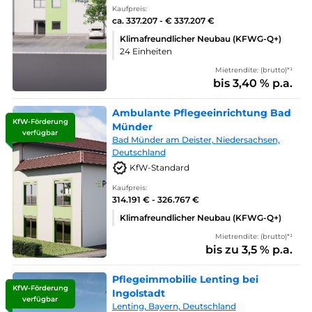
Kaufpreis:
ca. 337.207 - € 337.207 €
Klimafreundlicher Neubau (KFWG-Q+)
24 Einheiten
Mietrendite: (brutto)*¹
bis 3,40 % p.a.
Ambulante Pflegeeinrichtung Bad
KfW-Förderung
Münder
verfügbar
Bad Münder am Deister, Niedersachsen,
Deutschland
KfW-Standard
Kaufpreis:
314.191 € - 326.767 €
Klimafreundlicher Neubau (KFWG-Q+)
Mietrendite: (brutto)*¹
bis zu 3,5 % p.a.
Pflegeimmobilie Lenting bei
KfW-Förderung
Ingolstadt
verfügbar
Lenting, Bayern, Deutschland