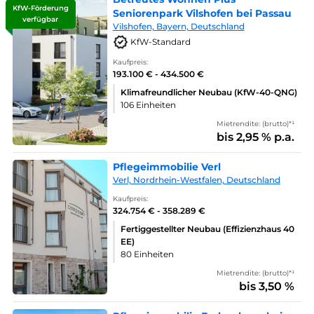
KfW-Förderung
Seniorenpark Vilshofen bei Passau
verfügbar
Vilshofen, Bayern, Deutschland
KfW-Standard
Kaufpreis:
193.100 € - 434.500 €
Klimafreundlicher Neubau (KfW-40-QNG)
106 Einheiten
Mietrendite: (brutto)*¹
bis 2,95 % p.a.
Pflegeimmobilie Verl
Verl, Nordrhein-Westfalen, Deutschland
Kaufpreis:
324.754 € - 358.289 €
Fertiggestellter Neubau (Effizienzhaus 40
EE)
80 Einheiten
Mietrendite: (brutto)*¹
bis 3,50 %