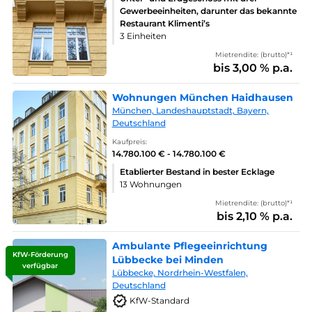
Gewerbeeinheiten, darunter das bekannte
Restaurant Klimenti’s
3 Einheiten
Mietrendite: (brutto)*¹
bis 3,00 % p.a.
Wohnungen München Haidhausen
München, Landeshauptstadt, Bayern,
Deutschland
Kaufpreis:
14.780.100 € - 14.780.100 €
Etablierter Bestand in bester Ecklage
13 Wohnungen
Mietrendite: (brutto)*¹
bis 2,10 % p.a.
Ambulante Pflegeeinrichtung
KfW-Förderung
Lübbecke bei Minden
verfügbar
Lübbecke, Nordrhein-Westfalen,
Deutschland
KfW-Standard