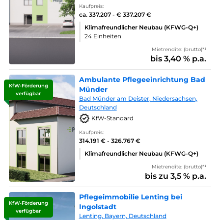
Kaufpreis:
ca. 337.207 - € 337.207 €
Klimafreundlicher Neubau (KFWG-Q+)
24 Einheiten
Mietrendite: (brutto)*¹
bis 3,40 % p.a.
Ambulante Pflegeeinrichtung Bad
KfW-Förderung
Münder
verfügbar
Bad Münder am Deister, Niedersachsen,
Deutschland
KfW-Standard
Kaufpreis:
314.191 € - 326.767 €
Klimafreundlicher Neubau (KFWG-Q+)
Mietrendite: (brutto)*¹
bis zu 3,5 % p.a.
Pflegeimmobilie Lenting bei
KfW-Förderung
Ingolstadt
verfügbar
Lenting, Bayern, Deutschland