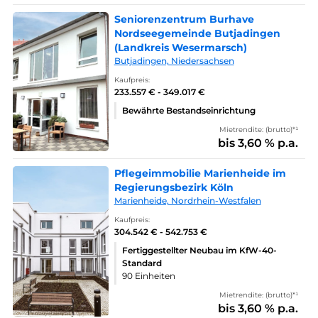
Seniorenzentrum Burhave
Nordseegemeinde Butjadingen
(Landkreis Wesermarsch)
Butjadingen, Niedersachsen
Kaufpreis:
233.557 € - 349.017 €
Bewährte Bestandseinrichtung
Mietrendite: (brutto)*¹
bis 3,60 % p.a.
Pflegeimmobilie Marienheide im
Regierungsbezirk Köln
Marienheide, Nordrhein-Westfalen
Kaufpreis:
304.542 € - 542.753 €
Fertiggestellter Neubau im KfW-40-
Standard
90 Einheiten
Mietrendite: (brutto)*¹
bis 3,60 % p.a.