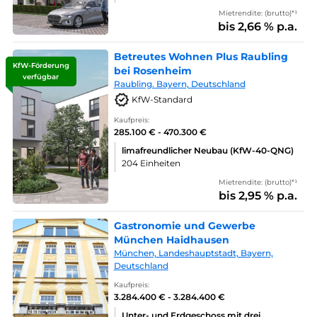
Mietrendite: (brutto)*¹
bis 2,66 % p.a.
Betreutes Wohnen Plus Raubling
KfW-Förderung
bei Rosenheim
verfügbar
Raubling. Bayern, Deutschland
KfW-Standard
Kaufpreis:
285.100 € - 470.300 €
limafreundlicher Neubau (KfW-40-QNG)
204 Einheiten
Mietrendite: (brutto)*¹
bis 2,95 % p.a.
Gastronomie und Gewerbe
München Haidhausen
München, Landeshauptstadt, Bayern,
Deutschland
Kaufpreis:
3.284.400 € - 3.284.400 €
Unter- und Erdgeschoss mit drei