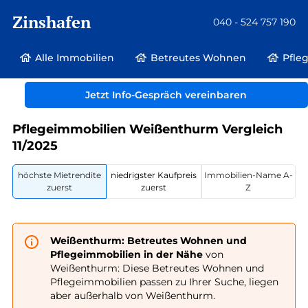
Zinshafen
040 - 524 757 190
Alle Immobilien
Betreutes Wohnen
Pfle
Betreutes Wohnen und Pflegeimmobilien
Deutschland
Rheinland-Pfalz
Jetzt Info-Gespräch vereinbaren
Weißenthurm
Pflegeimmobilien Weißenthurm Vergleich
11/2025
höchste Mietrendite
niedrigster Kaufpreis
Immobilien-Name A-
zuerst
zuerst
Z
Weißenthurm: Betreutes Wohnen und
Pflegeimmobilien in der Nähe
von
Weißenthurm: Diese Betreutes Wohnen und
Pflegeimmobilien passen zu Ihrer Suche, liegen
aber außerhalb von Weißenthurm.