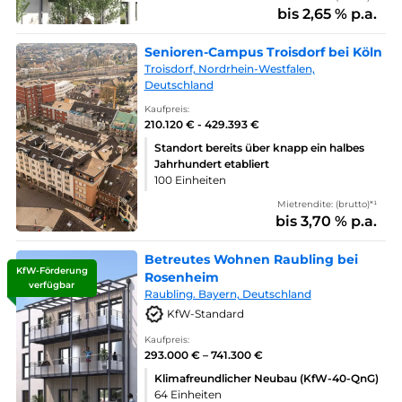
bis 2,65 % p.a.
Senioren-Campus Troisdorf bei Köln
Troisdorf, Nordrhein-Westfalen,
Deutschland
Kaufpreis:
210.120 € - 429.393 €
Standort bereits über knapp ein halbes
Jahrhundert etabliert
100 Einheiten
Mietrendite: (brutto)*¹
bis 3,70 % p.a.
Betreutes Wohnen Raubling bei
KfW-Förderung
Rosenheim
verfügbar
Raubling. Bayern, Deutschland
KfW-Standard
Kaufpreis:
293.000 € – 741.300 €
Klimafreundlicher Neubau (KfW-40-QnG)
64 Einheiten