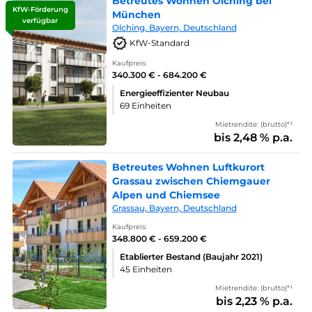
Betreutes Wohnen Olching bei
KfW-Förderung
München
verfügbar
Olching, Bayern, Deutschland
KfW-Standard
Kaufpreis:
340.300 € - 684.200 €
Energieeffizienter Neubau
69 Einheiten
Mietrendite: (brutto)*¹
bis 2,48 % p.a.
Betreutes Wohnen Luftkurort
Grassau zwischen Chiemgauer
Alpen und Chiemsee
Grassau, Bayern, Deutschland
Kaufpreis:
348.800 € - 659.200 €
Etablierter Bestand (Baujahr 2021)
45 Einheiten
Mietrendite: (brutto)*¹
bis 2,23 % p.a.