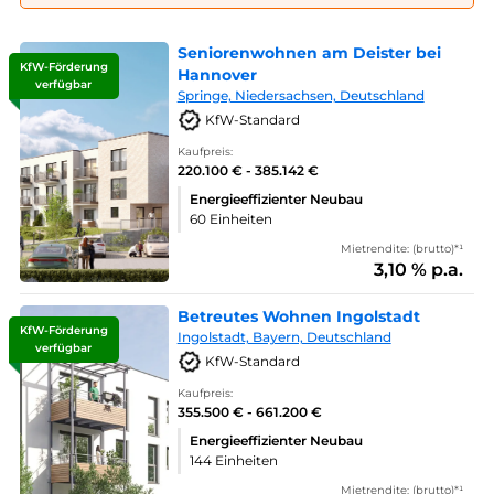
Seniorenwohnen am Deister bei
KfW-Förderung
Hannover
verfügbar
Springe, Niedersachsen, Deutschland
KfW-Standard
Kaufpreis:
220.100 € - 385.142 €
Energieeffizienter Neubau
60 Einheiten
Mietrendite: (brutto)*¹
3,10 % p.a.
Betreutes Wohnen Ingolstadt
KfW-Förderung
Ingolstadt, Bayern, Deutschland
verfügbar
KfW-Standard
Kaufpreis:
355.500 € - 661.200 €
Energieeffizienter Neubau
144 Einheiten
Mietrendite: (brutto)*¹