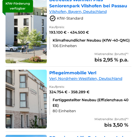
KfW-Förderung
Seniorenpark Vilshofen bei Passau
verfügbar
Vilshofen, Bayern, Deutschland
KfW-Standard
Kaufpreis:
193.100 € - 434.500 €
Klimafreundlicher Neubau (KfW-40-QNG)
106 Einheiten
Mietrendite: (brutto)*¹
bis 2,95 % p.a.
Pflegeimmobilie Verl
Verl, Nordrhein-Westfalen, Deutschland
Kaufpreis:
324.754 € - 358.289 €
Fertiggestellter Neubau (Effizienzhaus 40
EE)
80 Einheiten
Mietrendite: (brutto)*¹
bis 3,50 %