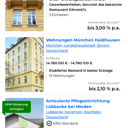
Gewerbeeinheiten, darunter das bekannte
Restaurant Klimenti’s
3 Einheiten
Mietrendite: (brutto)*¹
bis 3,00 % p.a.
Wohnungen München Haidhausen
München, Landeshauptstadt, Bayern,
Deutschland
Kaufpreis:
14.780.100 € - 14.780.100 €
Etablierter Bestand in bester Ecklage
13 Wohnungen
Mietrendite: (brutto)*¹
bis 2,10 % p.a.
Ambulante Pflegeeinrichtung
KfW-Förderung
Lübbecke bei Minden
verfügbar
Lübbecke, Nordrhein-Westfalen,
Deutschland
KfW-Standard