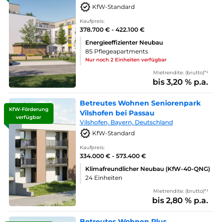
KfW-Standard
Kaufpreis:
378.700 € - 422.100 €
Energieeffizienter Neubau
85 Pflegeapartments
Nur noch 2 Einheiten verfügbar
Mietrendite: (brutto)*¹
bis 3,20 % p.a.
Betreutes Wohnen Seniorenpark
KfW-Förderung
Vilshofen bei Passau
verfügbar
Vilshofen, Bayern, Deutschland
KfW-Standard
Kaufpreis:
334.000 € - 573.400 €
Klimafreundlicher Neubau (KfW-40-QNG)
24 Einheiten
Mietrendite: (brutto)*¹
bis 2,80 % p.a.
Betreutes Wohnen Plus