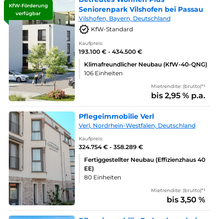
KfW-Förderung
Seniorenpark Vilshofen bei Passau
verfügbar
Vilshofen, Bayern, Deutschland
KfW-Standard
Kaufpreis:
193.100 € - 434.500 €
Klimafreundlicher Neubau (KfW-40-QNG)
106 Einheiten
Mietrendite: (brutto)*¹
bis 2,95 % p.a.
Pflegeimmobilie Verl
Verl, Nordrhein-Westfalen, Deutschland
Kaufpreis:
324.754 € - 358.289 €
Fertiggestellter Neubau (Effizienzhaus 40
EE)
80 Einheiten
Mietrendite: (brutto)*¹
bis 3,50 %