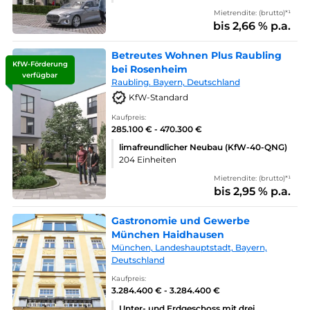
Mietrendite: (brutto)*¹
bis 2,66 % p.a.
Betreutes Wohnen Plus Raubling
KfW-Förderung
bei Rosenheim
verfügbar
Raubling. Bayern, Deutschland
KfW-Standard
Kaufpreis:
285.100 € - 470.300 €
limafreundlicher Neubau (KfW-40-QNG)
204 Einheiten
Mietrendite: (brutto)*¹
bis 2,95 % p.a.
Gastronomie und Gewerbe
München Haidhausen
München, Landeshauptstadt, Bayern,
Deutschland
Kaufpreis:
3.284.400 € - 3.284.400 €
Unter- und Erdgeschoss mit drei