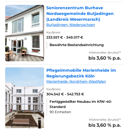
Seniorenzentrum Burhave
Nordseegemeinde Butjadingen
(Landkreis Wesermarsch)
Butjadingen, Niedersachsen
Kaufpreis:
233.557 € - 349.017 €
Bewährte Bestandseinrichtung
Mietrendite: (brutto)*¹
bis 3,60 % p.a.
Pflegeimmobilie Marienheide im
Regierungsbezirk Köln
Marienheide, Nordrhein-Westfalen
Kaufpreis:
304.542 € - 542.753 €
Fertiggestellter Neubau im KfW-40-
Standard
90 Einheiten
Mietrendite: (brutto)*¹
bis 3,60 % p.a.