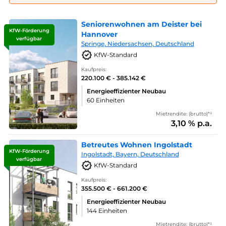
Seniorenwohnen am Deister bei
KfW-Förderung
Hannover
verfügbar
Springe, Niedersachsen, Deutschland
KfW-Standard
Kaufpreis:
220.100 € - 385.142 €
Energieeffizienter Neubau
60 Einheiten
Mietrendite: (brutto)*¹
3,10 % p.a.
Betreutes Wohnen Ingolstadt
KfW-Förderung
Ingolstadt, Bayern, Deutschland
verfügbar
KfW-Standard
Kaufpreis:
355.500 € - 661.200 €
Energieeffizienter Neubau
144 Einheiten
Mietrendite: (brutto)*¹