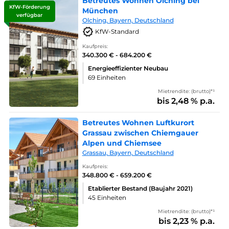
Betreutes Wohnen Olching bei
KfW-Förderung
München
verfügbar
Olching, Bayern, Deutschland
KfW-Standard
Kaufpreis:
340.300 € - 684.200 €
Energieeffizienter Neubau
69 Einheiten
Mietrendite: (brutto)*¹
bis 2,48 % p.a.
Betreutes Wohnen Luftkurort
Grassau zwischen Chiemgauer
Alpen und Chiemsee
Grassau, Bayern, Deutschland
Kaufpreis:
348.800 € - 659.200 €
Etablierter Bestand (Baujahr 2021)
45 Einheiten
Mietrendite: (brutto)*¹
bis 2,23 % p.a.