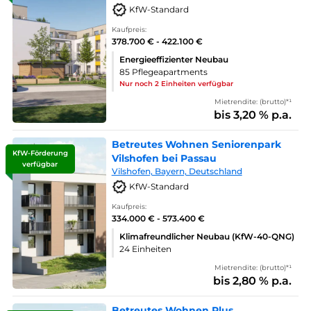
KfW-Standard
Kaufpreis:
378.700 € - 422.100 €
Energieeffizienter Neubau
85 Pflegeapartments
Nur noch 2 Einheiten verfügbar
Mietrendite: (brutto)*¹
bis 3,20 % p.a.
Betreutes Wohnen Seniorenpark
KfW-Förderung
Vilshofen bei Passau
verfügbar
Vilshofen, Bayern, Deutschland
KfW-Standard
Kaufpreis:
334.000 € - 573.400 €
Klimafreundlicher Neubau (KfW-40-QNG)
24 Einheiten
Mietrendite: (brutto)*¹
bis 2,80 % p.a.
Betreutes Wohnen Plus