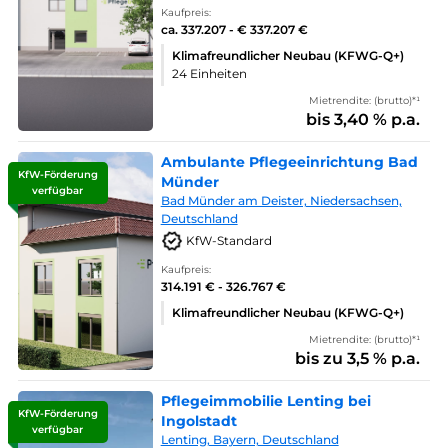
Kaufpreis:
ca. 337.207 - € 337.207 €
Klimafreundlicher Neubau (KFWG-Q+)
24 Einheiten
Mietrendite: (brutto)*¹
bis 3,40 % p.a.
Ambulante Pflegeeinrichtung Bad
KfW-Förderung
Münder
verfügbar
Bad Münder am Deister, Niedersachsen,
Deutschland
KfW-Standard
Kaufpreis:
314.191 € - 326.767 €
Klimafreundlicher Neubau (KFWG-Q+)
Mietrendite: (brutto)*¹
bis zu 3,5 % p.a.
Pflegeimmobilie Lenting bei
KfW-Förderung
Ingolstadt
verfügbar
Lenting, Bayern, Deutschland