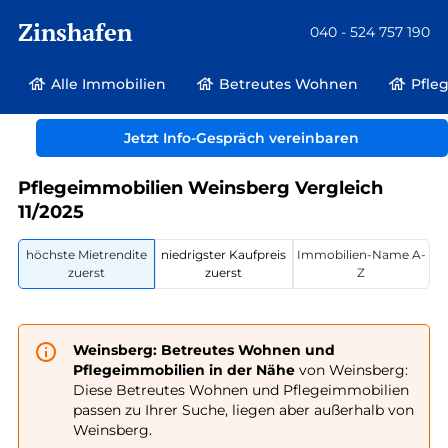
Zinshafen
040 - 524 757 190
Alle Immobilien
Betreutes Wohnen
Pfle
Betreutes Wohnen und Pflegeimmobilien
Deutschland
Jetzt Info-Gespräch vereinbaren
Baden-Württemberg
Weinsberg
Pflegeimmobilien Weinsberg Vergleich
11/2025
höchste Mietrendite
niedrigster Kaufpreis
Immobilien-Name A-
zuerst
zuerst
Z
Weinsberg: Betreutes Wohnen und
Pflegeimmobilien in der Nähe
von Weinsberg:
Diese Betreutes Wohnen und Pflegeimmobilien
passen zu Ihrer Suche, liegen aber außerhalb von
Weinsberg.