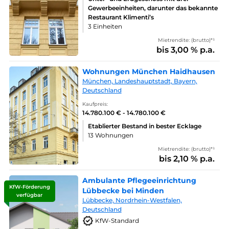
Gewerbeeinheiten, darunter das bekannte
Restaurant Klimenti’s
3 Einheiten
Mietrendite: (brutto)*¹
bis 3,00 % p.a.
Wohnungen München Haidhausen
München, Landeshauptstadt, Bayern,
Deutschland
Kaufpreis:
14.780.100 € - 14.780.100 €
Etablierter Bestand in bester Ecklage
13 Wohnungen
Mietrendite: (brutto)*¹
bis 2,10 % p.a.
Ambulante Pflegeeinrichtung
KfW-Förderung
Lübbecke bei Minden
verfügbar
Lübbecke, Nordrhein-Westfalen,
Deutschland
KfW-Standard