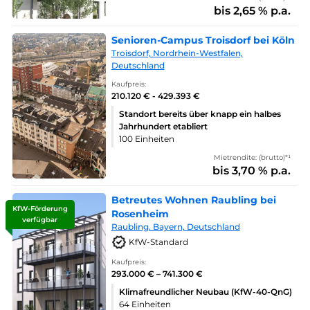
bis 2,65 % p.a.
Senioren-Campus Troisdorf bei Köln
Troisdorf, Nordrhein-Westfalen,
Deutschland
Kaufpreis:
210.120 € - 429.393 €
Standort bereits über knapp ein halbes
Jahrhundert etabliert
100 Einheiten
Mietrendite: (brutto)*¹
bis 3,70 % p.a.
Betreutes Wohnen Raubling bei
KfW-Förderung
Rosenheim
verfügbar
Raubling. Bayern, Deutschland
KfW-Standard
Kaufpreis:
293.000 € – 741.300 €
Klimafreundlicher Neubau (KfW-40-QnG)
64 Einheiten