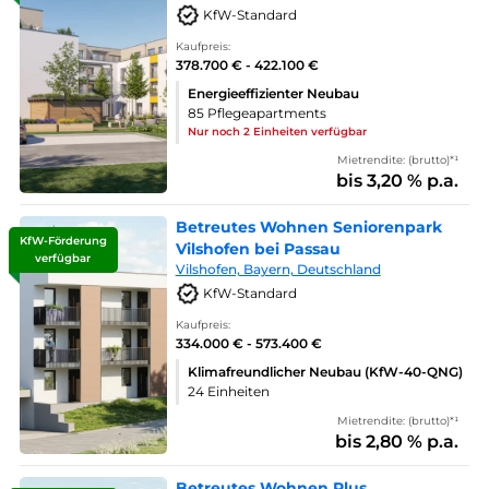
KfW-Standard
Kaufpreis:
378.700 € - 422.100 €
Energieeffizienter Neubau
85 Pflegeapartments
Nur noch 2 Einheiten verfügbar
Mietrendite: (brutto)*¹
bis 3,20 % p.a.
Betreutes Wohnen Seniorenpark
KfW-Förderung
Vilshofen bei Passau
verfügbar
Vilshofen, Bayern, Deutschland
KfW-Standard
Kaufpreis:
334.000 € - 573.400 €
Klimafreundlicher Neubau (KfW-40-QNG)
24 Einheiten
Mietrendite: (brutto)*¹
bis 2,80 % p.a.
Betreutes Wohnen Plus