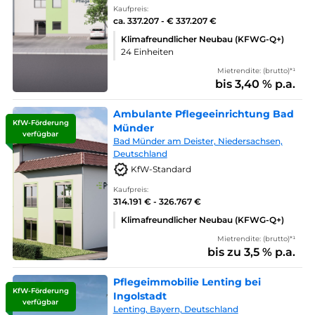
Kaufpreis:
ca. 337.207 - € 337.207 €
Klimafreundlicher Neubau (KFWG-Q+)
24 Einheiten
Mietrendite: (brutto)*¹
bis 3,40 % p.a.
Ambulante Pflegeeinrichtung Bad
KfW-Förderung
Münder
verfügbar
Bad Münder am Deister, Niedersachsen,
Deutschland
KfW-Standard
Kaufpreis:
314.191 € - 326.767 €
Klimafreundlicher Neubau (KFWG-Q+)
Mietrendite: (brutto)*¹
bis zu 3,5 % p.a.
Pflegeimmobilie Lenting bei
KfW-Förderung
Ingolstadt
verfügbar
Lenting, Bayern, Deutschland