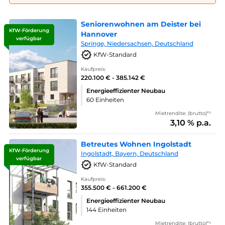
Seniorenwohnen am Deister bei
KfW-Förderung
Hannover
verfügbar
Springe, Niedersachsen, Deutschland
KfW-Standard
Kaufpreis:
220.100 € - 385.142 €
Energieeffizienter Neubau
60 Einheiten
Mietrendite: (brutto)*¹
3,10 % p.a.
Betreutes Wohnen Ingolstadt
KfW-Förderung
Ingolstadt, Bayern, Deutschland
verfügbar
KfW-Standard
Kaufpreis:
355.500 € - 661.200 €
Energieeffizienter Neubau
144 Einheiten
Mietrendite: (brutto)*¹