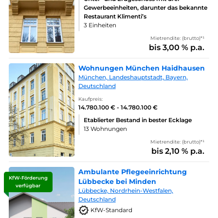
Gewerbeeinheiten, darunter das bekannte
Restaurant Klimenti’s
3 Einheiten
Mietrendite: (brutto)*¹
bis 3,00 % p.a.
Wohnungen München Haidhausen
München, Landeshauptstadt, Bayern,
Deutschland
Kaufpreis:
14.780.100 € - 14.780.100 €
Etablierter Bestand in bester Ecklage
13 Wohnungen
Mietrendite: (brutto)*¹
bis 2,10 % p.a.
Ambulante Pflegeeinrichtung
KfW-Förderung
Lübbecke bei Minden
verfügbar
Lübbecke, Nordrhein-Westfalen,
Deutschland
KfW-Standard