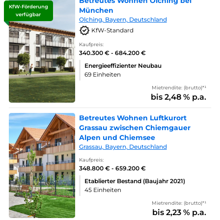
Betreutes Wohnen Olching bei
KfW-Förderung
München
verfügbar
Olching, Bayern, Deutschland
KfW-Standard
Kaufpreis:
340.300 € - 684.200 €
Energieeffizienter Neubau
69 Einheiten
Mietrendite: (brutto)*¹
bis 2,48 % p.a.
Betreutes Wohnen Luftkurort
Grassau zwischen Chiemgauer
Alpen und Chiemsee
Grassau, Bayern, Deutschland
Kaufpreis:
348.800 € - 659.200 €
Etablierter Bestand (Baujahr 2021)
45 Einheiten
Mietrendite: (brutto)*¹
bis 2,23 % p.a.