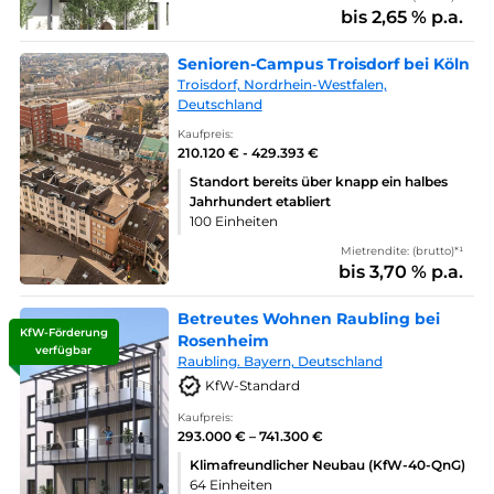
bis 2,65 % p.a.
Senioren-Campus Troisdorf bei Köln
Troisdorf, Nordrhein-Westfalen,
Deutschland
Kaufpreis:
210.120 € - 429.393 €
Standort bereits über knapp ein halbes
Jahrhundert etabliert
100 Einheiten
Mietrendite: (brutto)*¹
bis 3,70 % p.a.
Betreutes Wohnen Raubling bei
KfW-Förderung
Rosenheim
verfügbar
Raubling. Bayern, Deutschland
KfW-Standard
Kaufpreis:
293.000 € – 741.300 €
Klimafreundlicher Neubau (KfW-40-QnG)
64 Einheiten