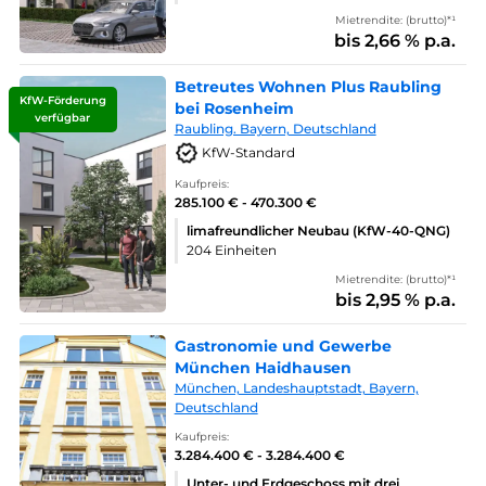
Mietrendite: (brutto)*¹
bis 2,66 % p.a.
Betreutes Wohnen Plus Raubling
KfW-Förderung
bei Rosenheim
verfügbar
Raubling. Bayern, Deutschland
KfW-Standard
Kaufpreis:
285.100 € - 470.300 €
limafreundlicher Neubau (KfW-40-QNG)
204 Einheiten
Mietrendite: (brutto)*¹
bis 2,95 % p.a.
Gastronomie und Gewerbe
München Haidhausen
München, Landeshauptstadt, Bayern,
Deutschland
Kaufpreis:
3.284.400 € - 3.284.400 €
Unter- und Erdgeschoss mit drei