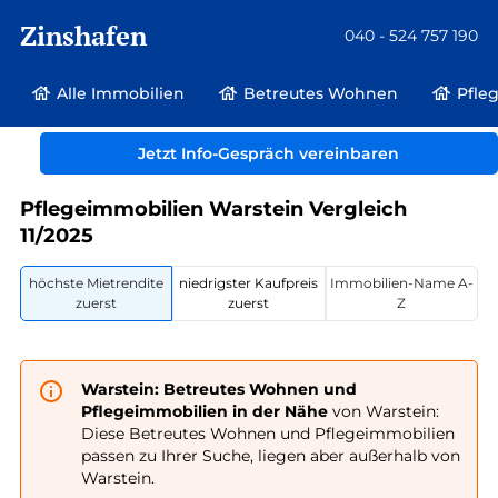
Zinshafen
040 - 524 757 190
Alle Immobilien
Betreutes Wohnen
Pfle
Betreutes Wohnen und Pflegeimmobilien
Deutschland
Jetzt Info-Gespräch vereinbaren
Nordrhein-Westfalen
Warstein
Pflegeimmobilien Warstein Vergleich
11/2025
höchste Mietrendite
niedrigster Kaufpreis
Immobilien-Name A-
zuerst
zuerst
Z
Warstein: Betreutes Wohnen und
Pflegeimmobilien in der Nähe
von Warstein:
Diese Betreutes Wohnen und Pflegeimmobilien
passen zu Ihrer Suche, liegen aber außerhalb von
Warstein.