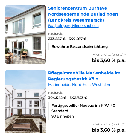
Seniorenzentrum Burhave
Nordseegemeinde Butjadingen
(Landkreis Wesermarsch)
Butjadingen, Niedersachsen
Kaufpreis:
233.557 € - 349.017 €
Bewährte Bestandseinrichtung
Mietrendite: (brutto)*¹
bis 3,60 % p.a.
Pflegeimmobilie Marienheide im
Regierungsbezirk Köln
Marienheide, Nordrhein-Westfalen
Kaufpreis:
304.542 € - 542.753 €
Fertiggestellter Neubau im KfW-40-
Standard
90 Einheiten
Mietrendite: (brutto)*¹
bis 3,60 % p.a.