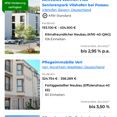
KfW-Förderung
Seniorenpark Vilshofen bei Passau
verfügbar
Vilshofen, Bayern, Deutschland
KfW-Standard
Kaufpreis:
193.100 € - 434.500 €
Klimafreundlicher Neubau (KfW-40-QNG)
106 Einheiten
Mietrendite: (brutto)*¹
bis 2,95 % p.a.
Pflegeimmobilie Verl
Verl, Nordrhein-Westfalen, Deutschland
Kaufpreis:
324.754 € - 358.289 €
Fertiggestellter Neubau (Effizienzhaus 40
EE)
80 Einheiten
Mietrendite: (brutto)*¹
bis 3,50 %