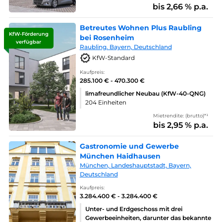
bis 2,66 % p.a.
Betreutes Wohnen Plus Raubling
KfW-Förderung
bei Rosenheim
verfügbar
Raubling. Bayern, Deutschland
KfW-Standard
Kaufpreis:
285.100 € - 470.300 €
limafreundlicher Neubau (KfW-40-QNG)
204 Einheiten
Mietrendite: (brutto)*¹
bis 2,95 % p.a.
Gastronomie und Gewerbe
München Haidhausen
München, Landeshauptstadt, Bayern,
Deutschland
Kaufpreis:
3.284.400 € - 3.284.400 €
Unter- und Erdgeschoss mit drei
Gewerbeeinheiten, darunter das bekannte