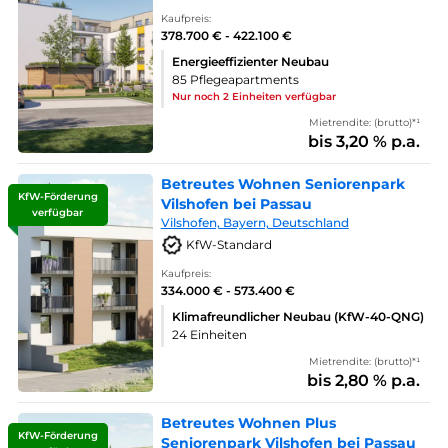
Kaufpreis:
378.700 € - 422.100 €
Energieeffizienter Neubau
85 Pflegeapartments
Nur noch 2 Einheiten verfügbar
Mietrendite: (brutto)*¹
bis 3,20 % p.a.
Betreutes Wohnen Seniorenpark
KfW-Förderung
Vilshofen bei Passau
verfügbar
Vilshofen, Bayern, Deutschland
KfW-Standard
Kaufpreis:
334.000 € - 573.400 €
Klimafreundlicher Neubau (KfW-40-QNG)
24 Einheiten
Mietrendite: (brutto)*¹
bis 2,80 % p.a.
Betreutes Wohnen Plus
KfW-Förderung
Seniorenpark Vilshofen bei Passau