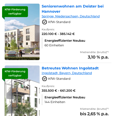
Seniorenwohnen am Deister bei
KfW-Förderung
Hannover
verfügbar
Springe, Niedersachsen, Deutschland
KfW-Standard
Kaufpreis:
220.100 € - 385.142 €
Energieeffizienter Neubau
60 Einheiten
Mietrendite: (brutto)*¹
3,10 % p.a.
Betreutes Wohnen Ingolstadt
KfW-Förderung
Ingolstadt, Bayern, Deutschland
verfügbar
KfW-Standard
Kaufpreis:
355.500 € - 661.200 €
Energieeffizienter Neubau
144 Einheiten
Mietrendite: (brutto)*¹
bis 2,65 % p.a.