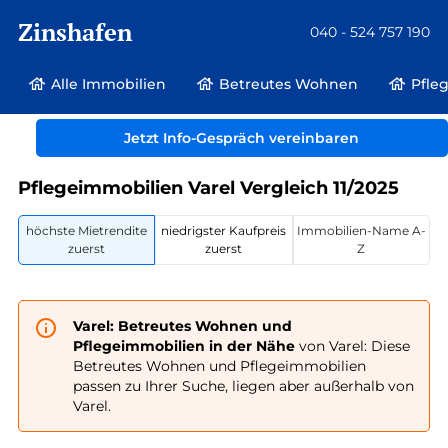
Zinshafen
040 - 524 757 190
Alle Immobilien
Betreutes Wohnen
Pfle
Betreutes Wohnen und Pflegeimmobilien
Deutschland
Niedersachsen
Jetzt Info-Gespräch vereinbaren
Varel
Pflegeimmobilien Varel Vergleich 11/2025
höchste Mietrendite
niedrigster Kaufpreis
Immobilien-Name A-
zuerst
zuerst
Z
Varel: Betreutes Wohnen und
Pflegeimmobilien in der Nähe
von Varel: Diese
Betreutes Wohnen und Pflegeimmobilien
passen zu Ihrer Suche, liegen aber außerhalb von
Varel.