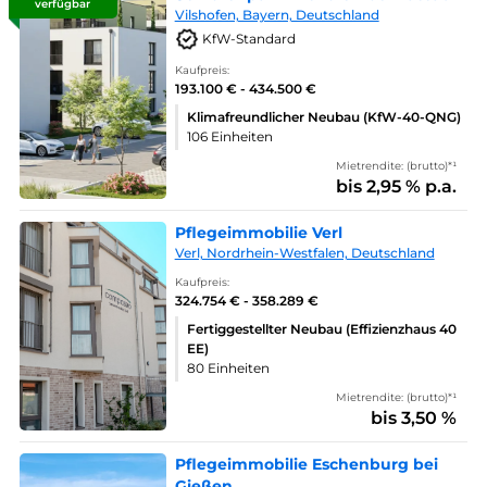
verfügbar
Vilshofen, Bayern, Deutschland
KfW-Standard
Kaufpreis:
193.100 € - 434.500 €
Klimafreundlicher Neubau (KfW-40-QNG)
106 Einheiten
Mietrendite: (brutto)*¹
bis 2,95 % p.a.
Pflegeimmobilie Verl
Verl, Nordrhein-Westfalen, Deutschland
Kaufpreis:
324.754 € - 358.289 €
Fertiggestellter Neubau (Effizienzhaus 40
EE)
80 Einheiten
Mietrendite: (brutto)*¹
bis 3,50 %
Pflegeimmobilie Eschenburg bei
Gießen