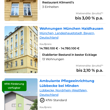
Restaurant Klimenti’s
3 Einheiten
Mietrendite: (brutto)*¹
bis 3,00 % p.a.
Wohnungen München Haidhausen
München, Landeshauptstadt, Bayern,
Deutschland
Kaufpreis:
14.780.100 € - 14.780.100 €
Etablierter Bestand in bester Ecklage
13 Wohnungen
Mietrendite: (brutto)*¹
bis 2,10 % p.a.
Ambulante Pflegeeinrichtung
KfW-Förderung
Lübbecke bei Minden
verfügbar
Lübbecke, Nordrhein-Westfalen,
Deutschland
KfW-Standard
Kaufpreis: