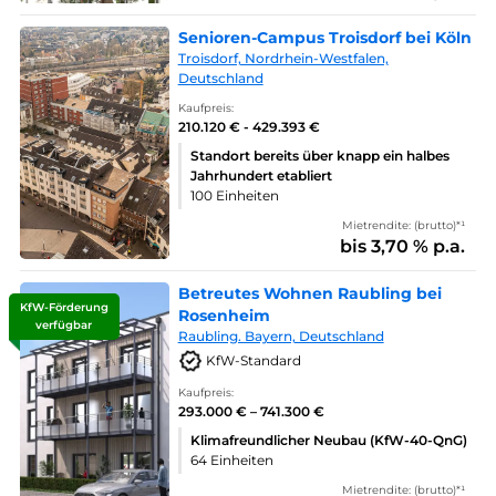
Senioren-Campus Troisdorf bei Köln
Troisdorf, Nordrhein-Westfalen,
Deutschland
Kaufpreis:
210.120 € - 429.393 €
Standort bereits über knapp ein halbes
Jahrhundert etabliert
100 Einheiten
Mietrendite: (brutto)*¹
bis 3,70 % p.a.
Betreutes Wohnen Raubling bei
KfW-Förderung
Rosenheim
verfügbar
Raubling. Bayern, Deutschland
KfW-Standard
Kaufpreis:
293.000 € – 741.300 €
Klimafreundlicher Neubau (KfW-40-QnG)
64 Einheiten
Mietrendite: (brutto)*¹