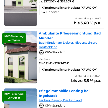
ca. 337.207 - € 337.207 €
Klimafreundlicher Neubau (KFWG-Q+)
24 Einheiten
Mietrendite: (brutto)*¹
bis 3,40 % p.a.
Ambulante Pflegeeinrichtung Bad
KfW-Förderung
Münder
verfügbar
Bad Münder am Deister, Niedersachsen,
Deutschland
KfW-Standard
Kaufpreis:
314.191 € - 326.767 €
Klimafreundlicher Neubau (KFWG-Q+)
Mietrendite: (brutto)*¹
bis zu 3,5 % p.a.
Pflegeimmobilie Lenting bei
KfW-Förderung
Ingolstadt
verfügbar
Lenting, Bayern, Deutschland
KfW-Standard