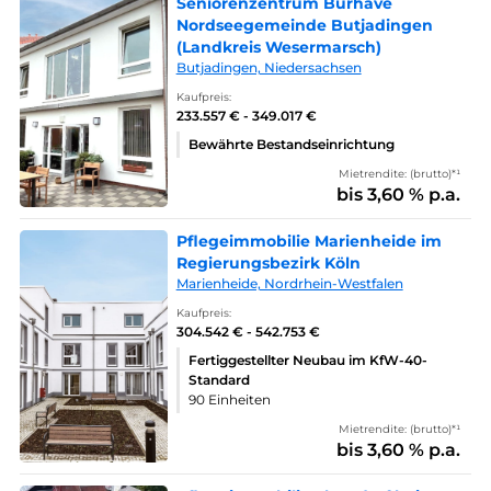
Seniorenzentrum Burhave
Nordseegemeinde Butjadingen
(Landkreis Wesermarsch)
Butjadingen, Niedersachsen
Kaufpreis:
233.557 € - 349.017 €
Bewährte Bestandseinrichtung
Mietrendite: (brutto)*¹
bis 3,60 % p.a.
Pflegeimmobilie Marienheide im
Regierungsbezirk Köln
Marienheide, Nordrhein-Westfalen
Kaufpreis:
304.542 € - 542.753 €
Fertiggestellter Neubau im KfW-40-
Standard
90 Einheiten
Mietrendite: (brutto)*¹
bis 3,60 % p.a.