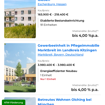
Eschenburg, Hessen
Kaufpreis:
165.900 € - 218.400 €
Etablierte Bestandseinrichtung
91 Einheiten
Mietrendite: (brutto)*¹
bis 4,00 %p.a.
Gewerbeeinheit in Pflegeimmobilie
Marktbreit im Landkreis Kitzingen
Marktbreit, Bayern, Deutschland
Kaufpreis:
3.980.400 € - 3.980.400 €
Energieeffizienter Neubau
1 Einheit
Nur 1 Einheit
Mietrendite: (brutto)*¹
bis 4,00 % p.a.
Betreutes Wohnen Olching bei
KfW-Förderung
München