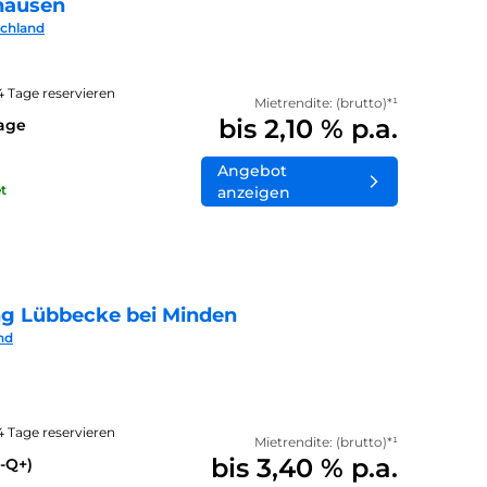
hausen
schland
14 Tage reservieren
Mietrendite: (brutto)*¹
bis 2,10 % p.a.
lage
Angebot
t
anzeigen
ng Lübbecke bei Minden
nd
14 Tage reservieren
Mietrendite: (brutto)*¹
bis 3,40 % p.a.
-Q+)