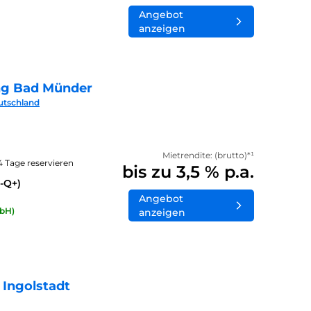
Angebot
anzeigen
ng Bad Münder
utschland
Mietrendite: (brutto)*¹
14 Tage reservieren
bis zu 3,5 % p.a.
-Q+)
Angebot
bH)
anzeigen
 Ingolstadt