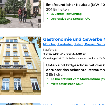
limafreundlicher Neubau (KfW-4
204 Einheiten
✓
25-Jahres-Mietvertrag
✓
Degressive und Sonder-AfA
Gastronomie und Gewerbe 
München, Landeshauptstadt, Bayern, Deut
Kaufpreis:
3.284.400 € - 3.284.400 €
Courtagefrei für Käufer - unverbindlich für 
Unter- und Erdgeschoss mit drei 
darunter das bekannte Restaurant
3 Einheiten
✓
1,4 km entfernt vom Stadtzentrum (Ma
✓
Miete sofort nach Kauf