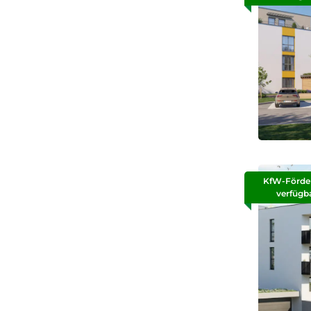
KfW-Förde
verfügb