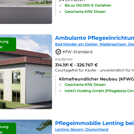
✓
Bis zu 150.000 € Darlehen
✓
Gesicherte KfW Zinsen
Ambulante Pflegeeinrichtu
rung
Bad Münder am Deister, Niedersachsen, De
ar
KfW-Standard
Kaufpreis:
314.191 € - 326.767 €
Courtagefrei für Käufer - unverbindlich für 
Klimafreundlicher Neubau (KFWG
✓
Gesicherte KfW Zinsen
✓
HAKO Holding GmbH (Pflegebote Gm
Pflegeimmobilie Lenting bei
rung
Lenting, Bayern, Deutschland
ar