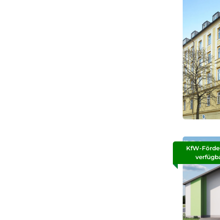
KfW-Förde
verfügb