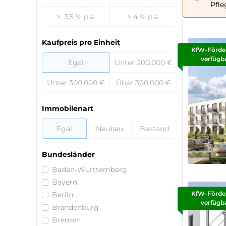
Pfle
≥. 3,5 % p.a.
≥ 4 % p.a.
Kaufpreis pro Einheit
KfW-Förde
verfügb
Egal
Unter 200.000 €
Unter 300.000 €
Über 300.000 €
Immobilenart
Egal
Neubau
Bestand
Bundesländer
Baden-Württemberg
Bayern
KfW-Förde
Berlin
verfügb
Brandenburg
Bremen