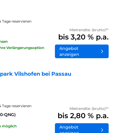
14 Tage reservieren
Mietrendite: (brutto)*¹
bis 3,20 % p.a.
insen
ahre Verlängerungsoption
Angebot
anzeigen
ark Vilshofen bei Passau
14 Tage reservieren
Mietrendite: (brutto)*¹
bis 2,80 % p.a.
40-QNG)
n möglich
Angebot