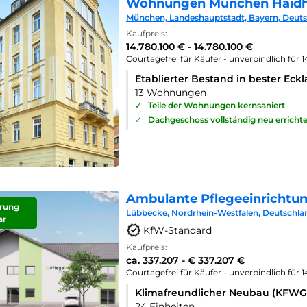
Wohnungen München Haid
München, Landeshauptstadt, Bayern, Deut
Kaufpreis:
14.780.100 € - 14.780.100 €
Courtagefrei für Käufer - unverbindlich für 
Etablierter Bestand in bester Eck
13 Wohnungen
✓
Teile der Wohnungen kernsaniert
✓
Dachgeschoss vollständig neu errichte
Ambulante Pflegeeinrichtu
rung
Lübbecke, Nordrhein-Westfalen, Deutschla
ar
KfW-Standard
Kaufpreis:
ca. 337.207 - € 337.207 €
Courtagefrei für Käufer - unverbindlich für 
Klimafreundlicher Neubau (KFWG
24 Einheiten