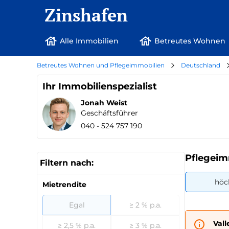
Zinshafen
Alle Immobilien
Betreutes Wohnen
Betreutes Wohnen und Pflegeimmobilien
Deutschland
Ihr Immobilienspezialist
Jonah Weist
Geschäftsführer
040 - 524 757 190
Pflegeim
Filtern nach:
höc
Mietrendite
Egal
≥ 2 % p.a.
Val
≥ 2,5 % p.a.
≥ 3 % p.a.