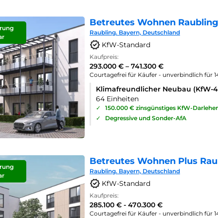
Betreutes Wohnen Raubling
rung
Raubling. Bayern, Deutschland
ar
KfW-Standard
Kaufpreis:
293.000 € – 741.300 €
Courtagefrei für Käufer - unverbindlich für 
Klimafreundlicher Neubau (KfW-
64 Einheiten
✓
150.000 € zinsgünstiges KfW-Darlehe
✓
Degressive und Sonder-AfA
Betreutes Wohnen Plus Rau
rung
Raubling. Bayern, Deutschland
ar
KfW-Standard
Kaufpreis:
285.100 € - 470.300 €
Courtagefrei für Käufer - unverbindlich für 