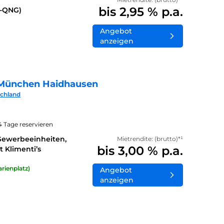
bis 2,95 % p.a.
0-QNG)
Angebot
anzeigen
München Haidhausen
schland
14 Tage reservieren
Gewerbeeinheiten,
Mietrendite: (brutto)*¹
bis 3,00 % p.a.
 Klimenti’s
rienplatz)
Angebot
anzeigen