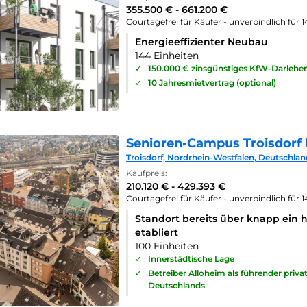
355.500 € - 661.200 €
Courtagefrei für Käufer - unverbindlich für 
Energieeffizienter Neubau
144 Einheiten
✓
150.000 € zinsgünstiges KfW-Darlehe
✓
10 Jahresmietvertrag (optional)
Senioren-Campus Troisdorf 
Troisdorf, Nordrhein-Westfalen, Deutschlan
Kaufpreis:
210.120 € - 429.393 €
Courtagefrei für Käufer - unverbindlich für 
Standort bereits über knapp ein 
etabliert
100 Einheiten
✓
Innerstädtische Lage
✓
Betreiber Alloheim als führender priv
Deutschlands