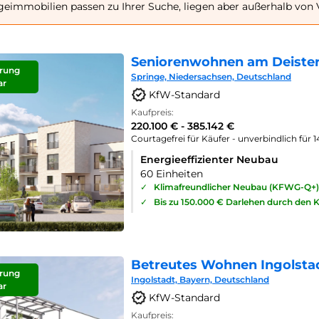
geimmobilien passen zu Ihrer Suche, liegen aber außerhalb von V
Seniorenwohnen am Deister
rung
Springe, Niedersachsen, Deutschland
ar
KfW-Standard
Kaufpreis:
220.100 € - 385.142 €
Courtagefrei für Käufer - unverbindlich für 
Energieeffizienter Neubau
60 Einheiten
✓
Klimafreundlicher Neubau (KFWG-Q+)
✓
Bis zu 150.000 € Darlehen durch den 
Betreutes Wohnen Ingolsta
rung
Ingolstadt, Bayern, Deutschland
ar
KfW-Standard
Kaufpreis: