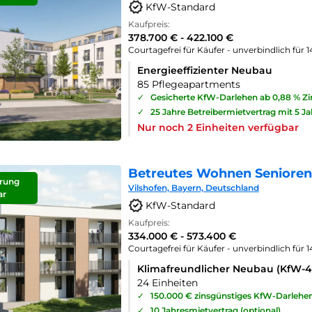
KfW-Standard
Kaufpreis:
378.700 € - 422.100 €
Courtagefrei für Käufer - unverbindlich für 
Energieeffizienter Neubau
85 Pflegeapartments
✓
Gesicherte KfW-Darlehen ab 0,88 % Z
✓
25 Jahre Betreibermietvertrag mit 5 J
Nur noch 2 Einheiten verfügbar
Betreutes Wohnen Seniorenp
rung
Vilshofen, Bayern, Deutschland
ar
KfW-Standard
Kaufpreis:
334.000 € - 573.400 €
Courtagefrei für Käufer - unverbindlich für 
Klimafreundlicher Neubau (KfW-
24 Einheiten
✓
150.000 € zinsgünstiges KfW-Darlehe
✓
10 Jahresmietvertrag (optional)