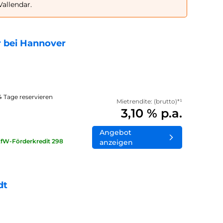
allendar.
 bei Hannover
14 Tage reservieren
Mietrendite: (brutto)*¹
3,10 % p.a.
Angebot
KfW-Förderkredit 298
anzeigen
dt