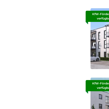
KfW-Förde
verfügb
KfW-Förde
verfügb