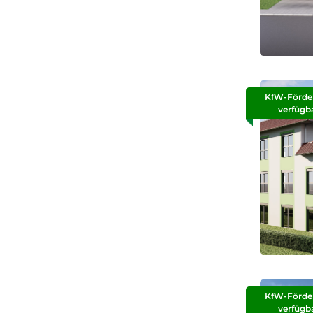
KfW-Förde
verfügb
KfW-Förde
verfügb