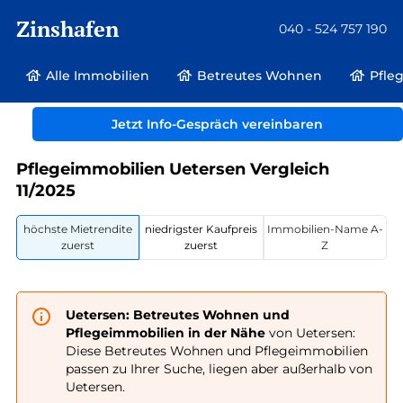
Zinshafen
040 - 524 757 190
Alle Immobilien
Betreutes Wohnen
Pfle
Betreutes Wohnen und Pflegeimmobilien
Deutschland
Jetzt Info-Gespräch vereinbaren
Schleswig-Holstein
Uetersen
Pflegeimmobilien Uetersen Vergleich
11/2025
höchste Mietrendite
niedrigster Kaufpreis
Immobilien-Name A-
zuerst
zuerst
Z
Uetersen: Betreutes Wohnen und
Pflegeimmobilien in der Nähe
von Uetersen:
Diese Betreutes Wohnen und Pflegeimmobilien
passen zu Ihrer Suche, liegen aber außerhalb von
Uetersen.