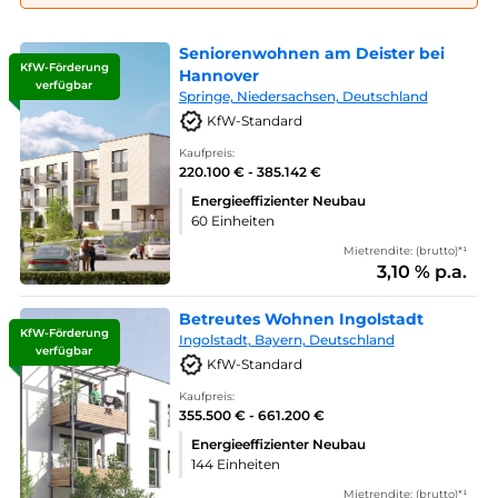
Seniorenwohnen am Deister bei
KfW-Förderung
Hannover
verfügbar
Springe, Niedersachsen, Deutschland
KfW-Standard
Kaufpreis:
220.100 € - 385.142 €
Energieeffizienter Neubau
60 Einheiten
Mietrendite: (brutto)*¹
3,10 % p.a.
Betreutes Wohnen Ingolstadt
KfW-Förderung
Ingolstadt, Bayern, Deutschland
verfügbar
KfW-Standard
Kaufpreis:
355.500 € - 661.200 €
Energieeffizienter Neubau
144 Einheiten
Mietrendite: (brutto)*¹