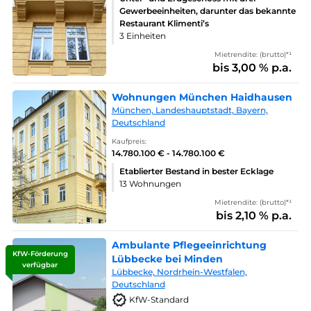
Gewerbeeinheiten, darunter das bekannte
Restaurant Klimenti’s
3 Einheiten
Mietrendite: (brutto)*¹
bis 3,00 % p.a.
Wohnungen München Haidhausen
München, Landeshauptstadt, Bayern,
Deutschland
Kaufpreis:
14.780.100 € - 14.780.100 €
Etablierter Bestand in bester Ecklage
13 Wohnungen
Mietrendite: (brutto)*¹
bis 2,10 % p.a.
Ambulante Pflegeeinrichtung
KfW-Förderung
Lübbecke bei Minden
verfügbar
Lübbecke, Nordrhein-Westfalen,
Deutschland
KfW-Standard