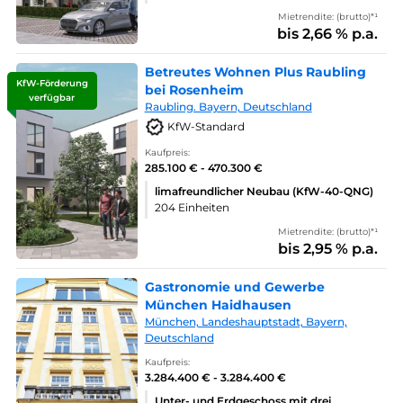
Mietrendite: (brutto)*¹
bis 2,66 % p.a.
Betreutes Wohnen Plus Raubling
KfW-Förderung
bei Rosenheim
verfügbar
Raubling. Bayern, Deutschland
KfW-Standard
Kaufpreis:
285.100 € - 470.300 €
limafreundlicher Neubau (KfW-40-QNG)
204 Einheiten
Mietrendite: (brutto)*¹
bis 2,95 % p.a.
Gastronomie und Gewerbe
München Haidhausen
München, Landeshauptstadt, Bayern,
Deutschland
Kaufpreis:
3.284.400 € - 3.284.400 €
Unter- und Erdgeschoss mit drei