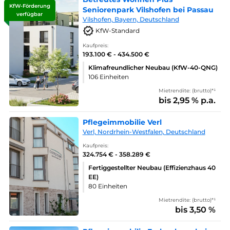
KfW-Förderung
Seniorenpark Vilshofen bei Passau
verfügbar
Vilshofen, Bayern, Deutschland
KfW-Standard
Kaufpreis:
193.100 € - 434.500 €
Klimafreundlicher Neubau (KfW-40-QNG)
106 Einheiten
Mietrendite: (brutto)*¹
bis 2,95 % p.a.
Pflegeimmobilie Verl
Verl, Nordrhein-Westfalen, Deutschland
Kaufpreis:
324.754 € - 358.289 €
Fertiggestellter Neubau (Effizienzhaus 40
EE)
80 Einheiten
Mietrendite: (brutto)*¹
bis 3,50 %