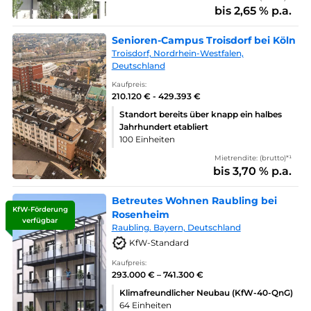
bis 2,65 % p.a.
Senioren-Campus Troisdorf bei Köln
Troisdorf, Nordrhein-Westfalen,
Deutschland
Kaufpreis:
210.120 € - 429.393 €
Standort bereits über knapp ein halbes
Jahrhundert etabliert
100 Einheiten
Mietrendite: (brutto)*¹
bis 3,70 % p.a.
Betreutes Wohnen Raubling bei
KfW-Förderung
Rosenheim
verfügbar
Raubling. Bayern, Deutschland
KfW-Standard
Kaufpreis:
293.000 € – 741.300 €
Klimafreundlicher Neubau (KfW-40-QnG)
64 Einheiten