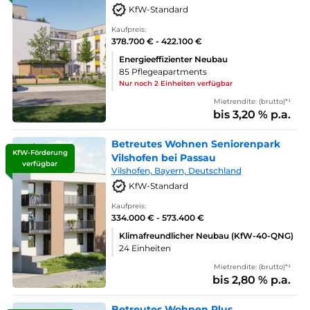
KfW-Standard
Kaufpreis:
378.700 € - 422.100 €
Energieeffizienter Neubau
85 Pflegeapartments
Nur noch 2 Einheiten verfügbar
Mietrendite: (brutto)*¹
bis 3,20 % p.a.
Betreutes Wohnen Seniorenpark
KfW-Förderung
Vilshofen bei Passau
verfügbar
Vilshofen, Bayern, Deutschland
KfW-Standard
Kaufpreis:
334.000 € - 573.400 €
Klimafreundlicher Neubau (KfW-40-QNG)
24 Einheiten
Mietrendite: (brutto)*¹
bis 2,80 % p.a.
Betreutes Wohnen Plus