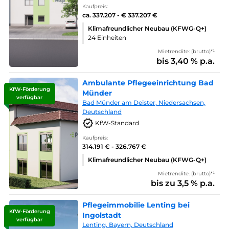
Kaufpreis:
ca. 337.207 - € 337.207 €
Klimafreundlicher Neubau (KFWG-Q+)
24 Einheiten
Mietrendite: (brutto)*¹
bis 3,40 % p.a.
Ambulante Pflegeeinrichtung Bad
KfW-Förderung
Münder
verfügbar
Bad Münder am Deister, Niedersachsen,
Deutschland
KfW-Standard
Kaufpreis:
314.191 € - 326.767 €
Klimafreundlicher Neubau (KFWG-Q+)
Mietrendite: (brutto)*¹
bis zu 3,5 % p.a.
Pflegeimmobilie Lenting bei
KfW-Förderung
Ingolstadt
verfügbar
Lenting, Bayern, Deutschland