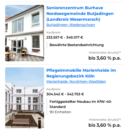
Seniorenzentrum Burhave
Nordseegemeinde Butjadingen
(Landkreis Wesermarsch)
Butjadingen, Niedersachsen
Kaufpreis:
233.557 € - 349.017 €
Bewährte Bestandseinrichtung
Mietrendite: (brutto)*¹
bis 3,60 % p.a.
Pflegeimmobilie Marienheide im
Regierungsbezirk Köln
Marienheide, Nordrhein-Westfalen
Kaufpreis:
304.542 € - 542.753 €
Fertiggestellter Neubau im KfW-40-
Standard
90 Einheiten
Mietrendite: (brutto)*¹
bis 3,60 % p.a.