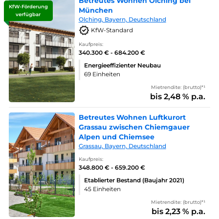
Betreutes Wohnen Olching bei
KfW-Förderung
München
verfügbar
Olching, Bayern, Deutschland
KfW-Standard
Kaufpreis:
340.300 € - 684.200 €
Energieeffizienter Neubau
69 Einheiten
Mietrendite: (brutto)*¹
bis 2,48 % p.a.
Betreutes Wohnen Luftkurort
Grassau zwischen Chiemgauer
Alpen und Chiemsee
Grassau, Bayern, Deutschland
Kaufpreis:
348.800 € - 659.200 €
Etablierter Bestand (Baujahr 2021)
45 Einheiten
Mietrendite: (brutto)*¹
bis 2,23 % p.a.