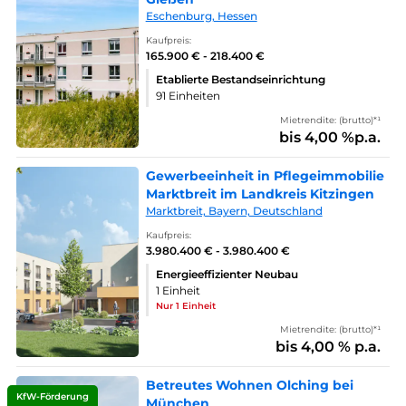
Eschenburg, Hessen
Kaufpreis:
165.900 € - 218.400 €
Etablierte Bestandseinrichtung
91 Einheiten
Mietrendite: (brutto)*¹
bis 4,00 %p.a.
Gewerbeeinheit in Pflegeimmobilie
Marktbreit im Landkreis Kitzingen
Marktbreit, Bayern, Deutschland
Kaufpreis:
3.980.400 € - 3.980.400 €
Energieeffizienter Neubau
1 Einheit
Nur 1 Einheit
Mietrendite: (brutto)*¹
bis 4,00 % p.a.
Betreutes Wohnen Olching bei
KfW-Förderung
München