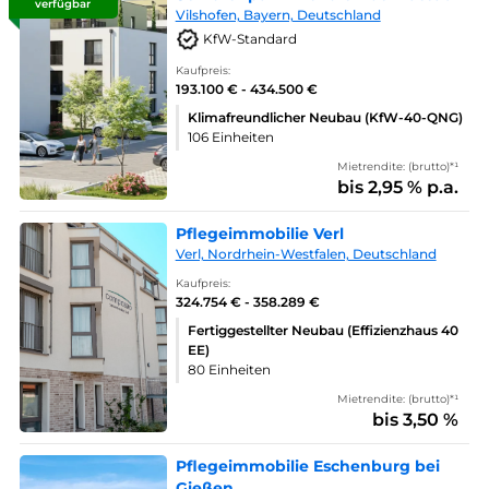
verfügbar
Vilshofen, Bayern, Deutschland
KfW-Standard
Kaufpreis:
193.100 € - 434.500 €
Klimafreundlicher Neubau (KfW-40-QNG)
106 Einheiten
Mietrendite: (brutto)*¹
bis 2,95 % p.a.
Pflegeimmobilie Verl
Verl, Nordrhein-Westfalen, Deutschland
Kaufpreis:
324.754 € - 358.289 €
Fertiggestellter Neubau (Effizienzhaus 40
EE)
80 Einheiten
Mietrendite: (brutto)*¹
bis 3,50 %
Pflegeimmobilie Eschenburg bei
Gießen