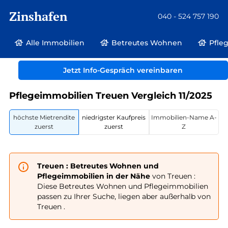
Zinshafen
040 - 524 757 190
Alle Immobilien
Betreutes Wohnen
Pfle
Betreutes Wohnen und Pflegeimmobilien
Deutschland
Sachsen
Jetzt Info-Gespräch vereinbaren
Treuen
Pflegeimmobilien Treuen Vergleich 11/2025
höchste Mietrendite
niedrigster Kaufpreis
Immobilien-Name A-
zuerst
zuerst
Z
Treuen : Betreutes Wohnen und
Pflegeimmobilien in der Nähe
von Treuen :
Diese Betreutes Wohnen und Pflegeimmobilien
passen zu Ihrer Suche, liegen aber außerhalb von
Treuen .