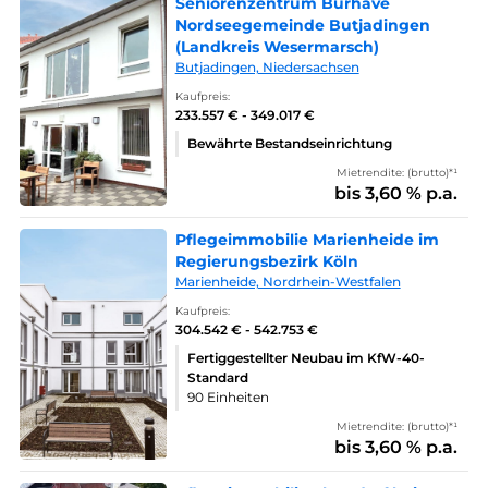
Seniorenzentrum Burhave
Nordseegemeinde Butjadingen
(Landkreis Wesermarsch)
Butjadingen, Niedersachsen
Kaufpreis:
233.557 € - 349.017 €
Bewährte Bestandseinrichtung
Mietrendite: (brutto)*¹
bis 3,60 % p.a.
Pflegeimmobilie Marienheide im
Regierungsbezirk Köln
Marienheide, Nordrhein-Westfalen
Kaufpreis:
304.542 € - 542.753 €
Fertiggestellter Neubau im KfW-40-
Standard
90 Einheiten
Mietrendite: (brutto)*¹
bis 3,60 % p.a.