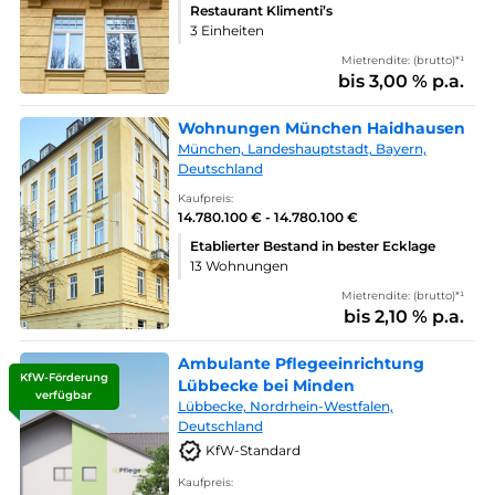
Restaurant Klimenti’s
3 Einheiten
Mietrendite: (brutto)*¹
bis 3,00 % p.a.
Wohnungen München Haidhausen
München, Landeshauptstadt, Bayern,
Deutschland
Kaufpreis:
14.780.100 € - 14.780.100 €
Etablierter Bestand in bester Ecklage
13 Wohnungen
Mietrendite: (brutto)*¹
bis 2,10 % p.a.
Ambulante Pflegeeinrichtung
KfW-Förderung
Lübbecke bei Minden
verfügbar
Lübbecke, Nordrhein-Westfalen,
Deutschland
KfW-Standard
Kaufpreis: