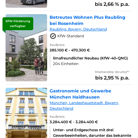
bis 2,66 % p.a.
Betreutes Wohnen Plus Raubling
KfW-Förderung
bei Rosenheim
verfügbar
Raubling. Bayern, Deutschland
KfW-Standard
Kaufpreis:
285.100 € - 470.300 €
limafreundlicher Neubau (KfW-40-QNG)
204 Einheiten
Mietrendite: (brutto)*¹
bis 2,95 % p.a.
Gastronomie und Gewerbe
München Haidhausen
München, Landeshauptstadt, Bayern,
Deutschland
Kaufpreis:
3.284.400 € - 3.284.400 €
Unter- und Erdgeschoss mit drei
Gewerbeeinheiten, darunter das bekannte