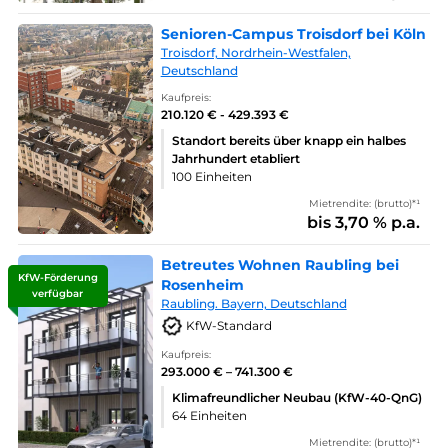
Senioren-Campus Troisdorf bei Köln
Troisdorf, Nordrhein-Westfalen,
Deutschland
Kaufpreis:
210.120 € - 429.393 €
Standort bereits über knapp ein halbes
Jahrhundert etabliert
100 Einheiten
Mietrendite: (brutto)*¹
bis 3,70 % p.a.
Betreutes Wohnen Raubling bei
KfW-Förderung
Rosenheim
verfügbar
Raubling. Bayern, Deutschland
KfW-Standard
Kaufpreis:
293.000 € – 741.300 €
Klimafreundlicher Neubau (KfW-40-QnG)
64 Einheiten
Mietrendite: (brutto)*¹