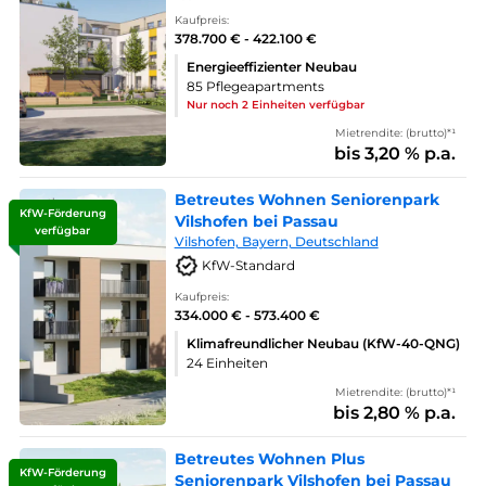
Kaufpreis:
378.700 € - 422.100 €
Energieeffizienter Neubau
85 Pflegeapartments
Nur noch 2 Einheiten verfügbar
Mietrendite: (brutto)*¹
bis 3,20 % p.a.
Betreutes Wohnen Seniorenpark
KfW-Förderung
Vilshofen bei Passau
verfügbar
Vilshofen, Bayern, Deutschland
KfW-Standard
Kaufpreis:
334.000 € - 573.400 €
Klimafreundlicher Neubau (KfW-40-QNG)
24 Einheiten
Mietrendite: (brutto)*¹
bis 2,80 % p.a.
Betreutes Wohnen Plus
KfW-Förderung
Seniorenpark Vilshofen bei Passau