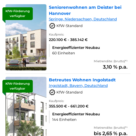
Seniorenwohnen am Deister bei
KfW-Förderung
Hannover
verfügbar
Springe, Niedersachsen, Deutschland
KfW-Standard
Kaufpreis:
220.100 € - 385.142 €
Energieeffizienter Neubau
60 Einheiten
Mietrendite: (brutto)*¹
3,10 % p.a.
Betreutes Wohnen Ingolstadt
KfW-Förderung
Ingolstadt, Bayern, Deutschland
verfügbar
KfW-Standard
Kaufpreis:
355.500 € - 661.200 €
Energieeffizienter Neubau
144 Einheiten
Mietrendite: (brutto)*¹
bis 2,65 % p.a.