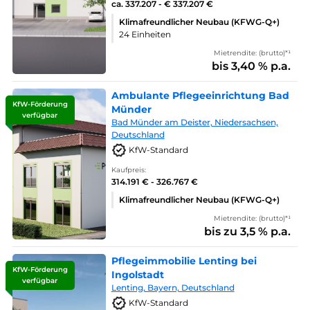
ca. 337.207 - € 337.207 €
Klimafreundlicher Neubau (KFWG-Q+)
24 Einheiten
Mietrendite: (brutto)*¹
bis 3,40 % p.a.
Ambulante Pflegeeinrichtung Bad
KfW-Förderung
Münder
verfügbar
Bad Münder am Deister, Niedersachsen,
Deutschland
KfW-Standard
Kaufpreis:
314.191 € - 326.767 €
Klimafreundlicher Neubau (KFWG-Q+)
Mietrendite: (brutto)*¹
bis zu 3,5 % p.a.
Pflegeimmobilie Lenting bei
KfW-Förderung
Ingolstadt
verfügbar
Lenting, Bayern, Deutschland
KfW-Standard