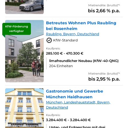
Mietrendite: (brutto)*¹
bis 2,66 % p.a.
Betreutes Wohnen Plus Raubling
KfW-Förderung
bei Rosenheim
verfügbar
Raubling. Bayern, Deutschland
KfW-Standard
Kaufpreis:
285.100 € - 470.300 €
limafreundlicher Neubau (KfW-40-QNG)
204 Einheiten
Mietrendite: (brutto)*¹
bis 2,95 % p.a.
Gastronomie und Gewerbe
München Haidhausen
München, Landeshauptstadt, Bayern,
Deutschland
Kaufpreis:
3.284.400 € - 3.284.400 €
Unter- und Erdgeschoss mit drei