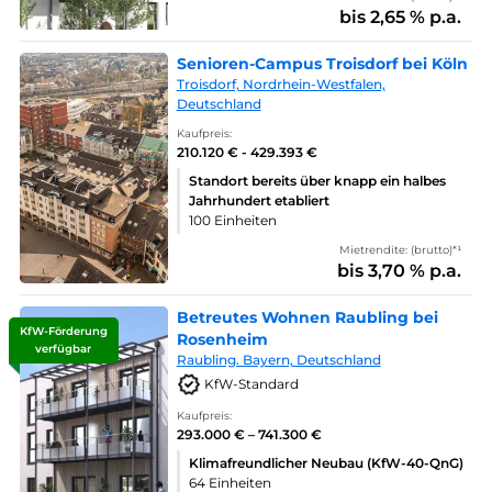
bis 2,65 % p.a.
Senioren-Campus Troisdorf bei Köln
Troisdorf, Nordrhein-Westfalen,
Deutschland
Kaufpreis:
210.120 € - 429.393 €
Standort bereits über knapp ein halbes
Jahrhundert etabliert
100 Einheiten
Mietrendite: (brutto)*¹
bis 3,70 % p.a.
Betreutes Wohnen Raubling bei
KfW-Förderung
Rosenheim
verfügbar
Raubling. Bayern, Deutschland
KfW-Standard
Kaufpreis:
293.000 € – 741.300 €
Klimafreundlicher Neubau (KfW-40-QnG)
64 Einheiten