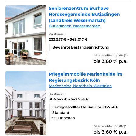
Seniorenzentrum Burhave
Nordseegemeinde Butjadingen
(Landkreis Wesermarsch)
Butjadingen, Niedersachsen
Kaufpreis:
233.557 € - 349.017 €
Bewährte Bestandseinrichtung
Mietrendite: (brutto)*¹
bis 3,60 % p.a.
Pflegeimmobilie Marienheide im
Regierungsbezirk Köln
Marienheide, Nordrhein-Westfalen
Kaufpreis:
304.542 € - 542.753 €
Fertiggestellter Neubau im KfW-40-
Standard
90 Einheiten
Mietrendite: (brutto)*¹
bis 3,60 % p.a.