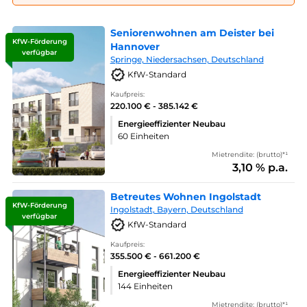
Seniorenwohnen am Deister bei
KfW-Förderung
Hannover
verfügbar
Springe, Niedersachsen, Deutschland
KfW-Standard
Kaufpreis:
220.100 € - 385.142 €
Energieeffizienter Neubau
60 Einheiten
Mietrendite: (brutto)*¹
3,10 % p.a.
Betreutes Wohnen Ingolstadt
KfW-Förderung
Ingolstadt, Bayern, Deutschland
verfügbar
KfW-Standard
Kaufpreis:
355.500 € - 661.200 €
Energieeffizienter Neubau
144 Einheiten
Mietrendite: (brutto)*¹