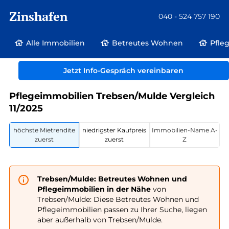
Zinshafen
040 - 524 757 190
Alle Immobilien
Betreutes Wohnen
Pfle
Betreutes Wohnen und Pflegeimmobilien
Deutschland
Sachsen
Jetzt Info-Gespräch vereinbaren
Trebsen/Mulde
Pflegeimmobilien Trebsen/Mulde Vergleich
11/2025
höchste Mietrendite
niedrigster Kaufpreis
Immobilien-Name A-
zuerst
zuerst
Z
Trebsen/Mulde: Betreutes Wohnen und
Pflegeimmobilien in der Nähe
von
Trebsen/Mulde: Diese Betreutes Wohnen und
Pflegeimmobilien passen zu Ihrer Suche, liegen
aber außerhalb von Trebsen/Mulde.