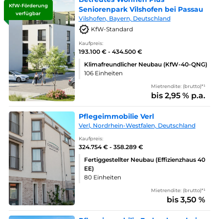
KfW-Förderung
Seniorenpark Vilshofen bei Passau
verfügbar
Vilshofen, Bayern, Deutschland
KfW-Standard
Kaufpreis:
193.100 € - 434.500 €
Klimafreundlicher Neubau (KfW-40-QNG)
106 Einheiten
Mietrendite: (brutto)*¹
bis 2,95 % p.a.
Pflegeimmobilie Verl
Verl, Nordrhein-Westfalen, Deutschland
Kaufpreis:
324.754 € - 358.289 €
Fertiggestellter Neubau (Effizienzhaus 40
EE)
80 Einheiten
Mietrendite: (brutto)*¹
bis 3,50 %