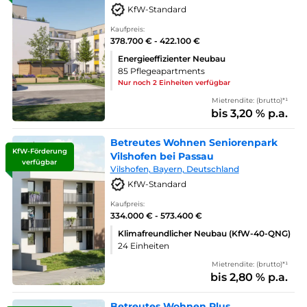
KfW-Standard
Kaufpreis:
378.700 € - 422.100 €
Energieeffizienter Neubau
85 Pflegeapartments
Nur noch 2 Einheiten verfügbar
Mietrendite: (brutto)*¹
bis 3,20 % p.a.
Betreutes Wohnen Seniorenpark
KfW-Förderung
Vilshofen bei Passau
verfügbar
Vilshofen, Bayern, Deutschland
KfW-Standard
Kaufpreis:
334.000 € - 573.400 €
Klimafreundlicher Neubau (KfW-40-QNG)
24 Einheiten
Mietrendite: (brutto)*¹
bis 2,80 % p.a.
Betreutes Wohnen Plus