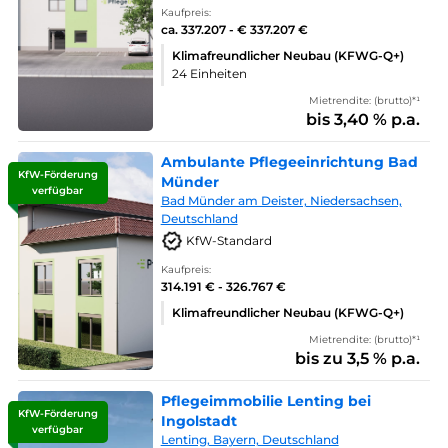
Kaufpreis:
ca. 337.207 - € 337.207 €
Klimafreundlicher Neubau (KFWG-Q+)
24 Einheiten
Mietrendite: (brutto)*¹
bis 3,40 % p.a.
Ambulante Pflegeeinrichtung Bad
KfW-Förderung
Münder
verfügbar
Bad Münder am Deister, Niedersachsen,
Deutschland
KfW-Standard
Kaufpreis:
314.191 € - 326.767 €
Klimafreundlicher Neubau (KFWG-Q+)
Mietrendite: (brutto)*¹
bis zu 3,5 % p.a.
Pflegeimmobilie Lenting bei
KfW-Förderung
Ingolstadt
verfügbar
Lenting, Bayern, Deutschland