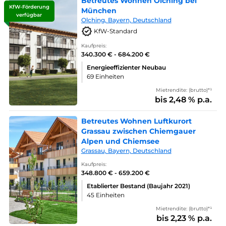
Betreutes Wohnen Olching bei
KfW-Förderung
München
verfügbar
Olching, Bayern, Deutschland
KfW-Standard
Kaufpreis:
340.300 € - 684.200 €
Energieeffizienter Neubau
69 Einheiten
Mietrendite: (brutto)*¹
bis 2,48 % p.a.
Betreutes Wohnen Luftkurort
Grassau zwischen Chiemgauer
Alpen und Chiemsee
Grassau, Bayern, Deutschland
Kaufpreis:
348.800 € - 659.200 €
Etablierter Bestand (Baujahr 2021)
45 Einheiten
Mietrendite: (brutto)*¹
bis 2,23 % p.a.