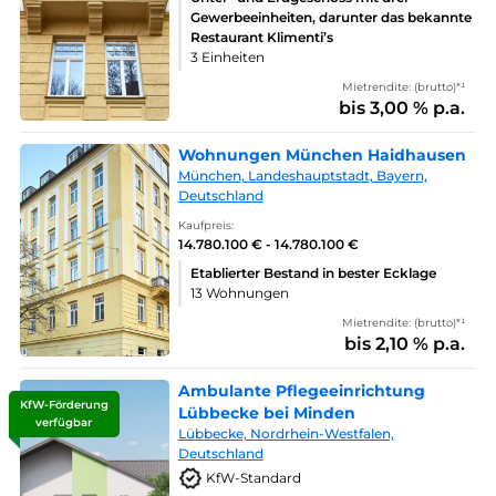
Gewerbeeinheiten, darunter das bekannte
Restaurant Klimenti’s
3 Einheiten
Mietrendite: (brutto)*¹
bis 3,00 % p.a.
Wohnungen München Haidhausen
München, Landeshauptstadt, Bayern,
Deutschland
Kaufpreis:
14.780.100 € - 14.780.100 €
Etablierter Bestand in bester Ecklage
13 Wohnungen
Mietrendite: (brutto)*¹
bis 2,10 % p.a.
Ambulante Pflegeeinrichtung
KfW-Förderung
Lübbecke bei Minden
verfügbar
Lübbecke, Nordrhein-Westfalen,
Deutschland
KfW-Standard