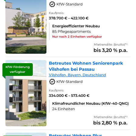
KfW-Standard
Kaufpreis:
378.700 € - 422.100 €
Energieeffizienter Neubau
85 Pflegeapartments
Nur noch 2 Einheiten verfügbar
Mietrendite: (brutto)*¹
bis 3,20 % p.a.
Betreutes Wohnen Seniorenpark
KfW-Förderung
Vilshofen bei Passau
verfügbar
Vilshofen, Bayern, Deutschland
KfW-Standard
Kaufpreis:
334.000 € - 573.400 €
Klimafreundlicher Neubau (KfW-40-QNG)
24 Einheiten
Mietrendite: (brutto)*¹
bis 2,80 % p.a.
Betreutes Wohnen Plus