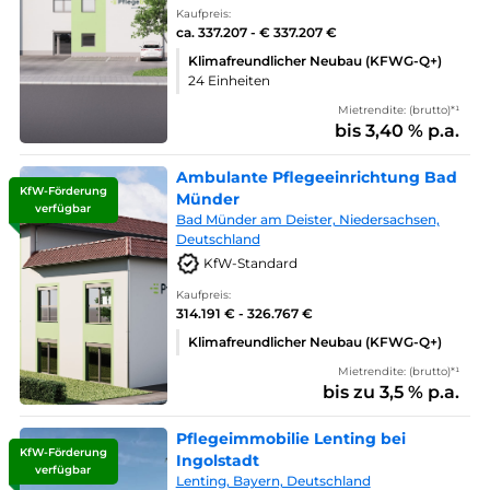
Kaufpreis:
ca. 337.207 - € 337.207 €
Klimafreundlicher Neubau (KFWG-Q+)
24 Einheiten
Mietrendite: (brutto)*¹
bis 3,40 % p.a.
Ambulante Pflegeeinrichtung Bad
KfW-Förderung
Münder
verfügbar
Bad Münder am Deister, Niedersachsen,
Deutschland
KfW-Standard
Kaufpreis:
314.191 € - 326.767 €
Klimafreundlicher Neubau (KFWG-Q+)
Mietrendite: (brutto)*¹
bis zu 3,5 % p.a.
Pflegeimmobilie Lenting bei
KfW-Förderung
Ingolstadt
verfügbar
Lenting, Bayern, Deutschland