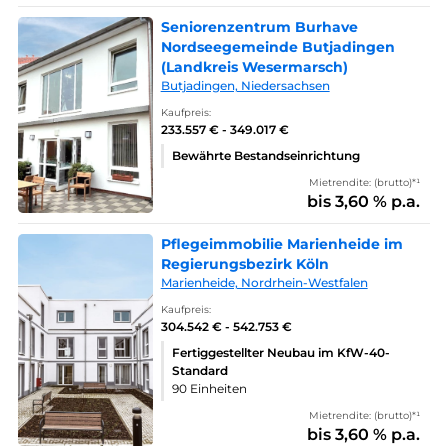
Seniorenzentrum Burhave
Nordseegemeinde Butjadingen
(Landkreis Wesermarsch)
Butjadingen, Niedersachsen
Kaufpreis:
233.557 € - 349.017 €
Bewährte Bestandseinrichtung
Mietrendite: (brutto)*¹
bis 3,60 % p.a.
Pflegeimmobilie Marienheide im
Regierungsbezirk Köln
Marienheide, Nordrhein-Westfalen
Kaufpreis:
304.542 € - 542.753 €
Fertiggestellter Neubau im KfW-40-
Standard
90 Einheiten
Mietrendite: (brutto)*¹
bis 3,60 % p.a.