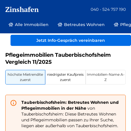
Zinshafen
040 - 524 757 190
Alle Immobilien
Betreutes Wohnen
Pfle
Betreutes Wohnen und Pflegeimmobilien
Deutschland
Jetzt Info-Gespräch vereinbaren
Baden-Württemberg
Tauberbischofsheim
Pflegeimmobilien Tauberbischofsheim
Vergleich 11/2025
höchste Mietrendite
niedrigster Kaufpreis
Immobilien-Name A-
zuerst
zuerst
Z
Tauberbischofsheim: Betreutes Wohnen und
Pflegeimmobilien in der Nähe
von
Tauberbischofsheim: Diese Betreutes Wohnen
und Pflegeimmobilien passen zu Ihrer Suche,
liegen aber außerhalb von Tauberbischofsheim.