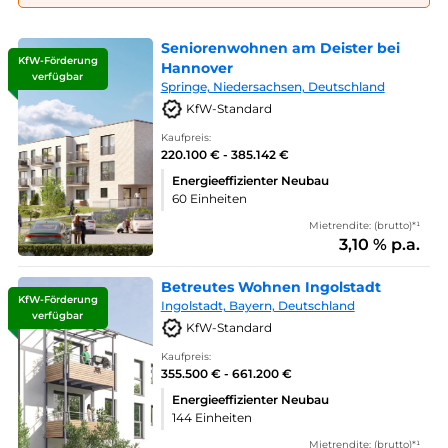
Seniorenwohnen am Deister bei
KfW-Förderung
Hannover
verfügbar
Springe, Niedersachsen, Deutschland
KfW-Standard
Kaufpreis:
220.100 € - 385.142 €
Energieeffizienter Neubau
60 Einheiten
Mietrendite: (brutto)*¹
3,10 % p.a.
Betreutes Wohnen Ingolstadt
KfW-Förderung
Ingolstadt, Bayern, Deutschland
verfügbar
KfW-Standard
Kaufpreis:
355.500 € - 661.200 €
Energieeffizienter Neubau
144 Einheiten
Mietrendite: (brutto)*¹