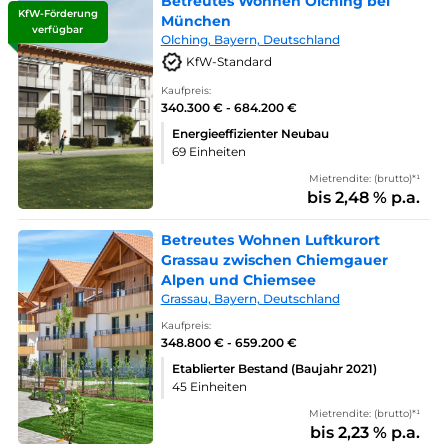
Betreutes Wohnen Olching bei
KfW-Förderung
München
verfügbar
Olching, Bayern, Deutschland
KfW-Standard
Kaufpreis:
340.300 € - 684.200 €
Energieeffizienter Neubau
69 Einheiten
Mietrendite: (brutto)*¹
bis 2,48 % p.a.
Betreutes Wohnen Luftkurort
Grassau zwischen Chiemgauer
Alpen und Chiemsee
Grassau, Bayern, Deutschland
Kaufpreis:
348.800 € - 659.200 €
Etablierter Bestand (Baujahr 2021)
45 Einheiten
Mietrendite: (brutto)*¹
bis 2,23 % p.a.