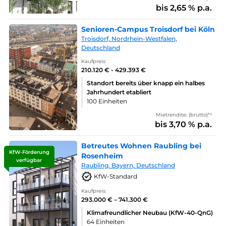
bis 2,65 % p.a.
Senioren-Campus Troisdorf bei Köln
Troisdorf, Nordrhein-Westfalen,
Deutschland
Kaufpreis:
210.120 € - 429.393 €
Standort bereits über knapp ein halbes
Jahrhundert etabliert
100 Einheiten
Mietrendite: (brutto)*¹
bis 3,70 % p.a.
Betreutes Wohnen Raubling bei
KfW-Förderung
Rosenheim
verfügbar
Raubling. Bayern, Deutschland
KfW-Standard
Kaufpreis:
293.000 € – 741.300 €
Klimafreundlicher Neubau (KfW-40-QnG)
64 Einheiten