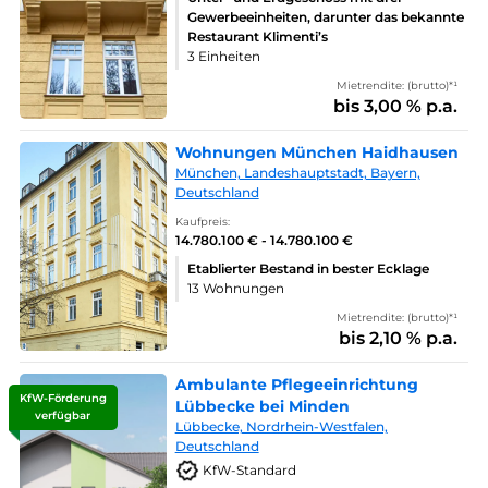
Gewerbeeinheiten, darunter das bekannte
Restaurant Klimenti’s
3 Einheiten
Mietrendite: (brutto)*¹
bis 3,00 % p.a.
Wohnungen München Haidhausen
München, Landeshauptstadt, Bayern,
Deutschland
Kaufpreis:
14.780.100 € - 14.780.100 €
Etablierter Bestand in bester Ecklage
13 Wohnungen
Mietrendite: (brutto)*¹
bis 2,10 % p.a.
Ambulante Pflegeeinrichtung
KfW-Förderung
Lübbecke bei Minden
verfügbar
Lübbecke, Nordrhein-Westfalen,
Deutschland
KfW-Standard