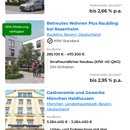
Mietrendite: (brutto)*¹
bis 2,66 % p.a.
Betreutes Wohnen Plus Raubling
KfW-Förderung
bei Rosenheim
verfügbar
Raubling. Bayern, Deutschland
KfW-Standard
Kaufpreis:
285.100 € - 470.300 €
limafreundlicher Neubau (KfW-40-QNG)
204 Einheiten
Mietrendite: (brutto)*¹
bis 2,95 % p.a.
Gastronomie und Gewerbe
München Haidhausen
München, Landeshauptstadt, Bayern,
Deutschland
Kaufpreis:
3.284.400 € - 3.284.400 €
Unter- und Erdgeschoss mit drei