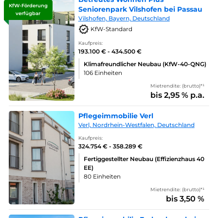
KfW-Förderung
Seniorenpark Vilshofen bei Passau
verfügbar
Vilshofen, Bayern, Deutschland
KfW-Standard
Kaufpreis:
193.100 € - 434.500 €
Klimafreundlicher Neubau (KfW-40-QNG)
106 Einheiten
Mietrendite: (brutto)*¹
bis 2,95 % p.a.
Pflegeimmobilie Verl
Verl, Nordrhein-Westfalen, Deutschland
Kaufpreis:
324.754 € - 358.289 €
Fertiggestellter Neubau (Effizienzhaus 40
EE)
80 Einheiten
Mietrendite: (brutto)*¹
bis 3,50 %