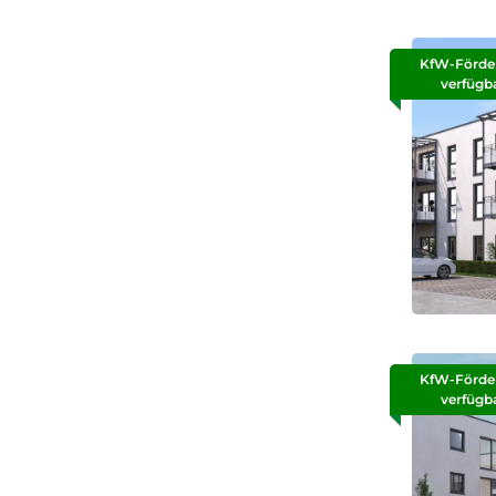
KfW-Förde
verfügb
KfW-Förde
verfügb