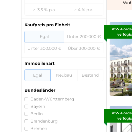
Wohn
≥. 3,5 % p.a.
≥ 4 % p.a.
Kaufpreis pro Einheit
KfW-Förde
verfügb
Egal
Unter 200.000 €
Unter 300.000 €
Über 300.000 €
Immobilenart
Egal
Neubau
Bestand
Bundesländer
Baden-Württemberg
Bayern
KfW-Förde
Berlin
verfügb
Brandenburg
Bremen