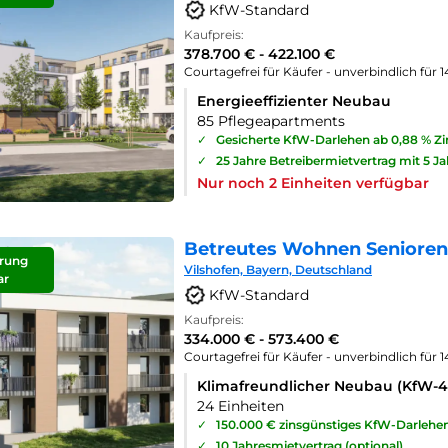
KfW-Standard
Kaufpreis:
378.700 € - 422.100 €
Courtagefrei für Käufer - unverbindlich für 
Energieeffizienter Neubau
85 Pflegeapartments
✓
Gesicherte KfW-Darlehen ab 0,88 % Z
✓
25 Jahre Betreibermietvertrag mit 5 J
Nur noch 2 Einheiten verfügbar
Betreutes Wohnen Seniorenp
rung
Vilshofen, Bayern, Deutschland
ar
KfW-Standard
Kaufpreis:
334.000 € - 573.400 €
Courtagefrei für Käufer - unverbindlich für 
Klimafreundlicher Neubau (KfW-
24 Einheiten
✓
150.000 € zinsgünstiges KfW-Darlehe
✓
10 Jahresmietvertrag (optional)