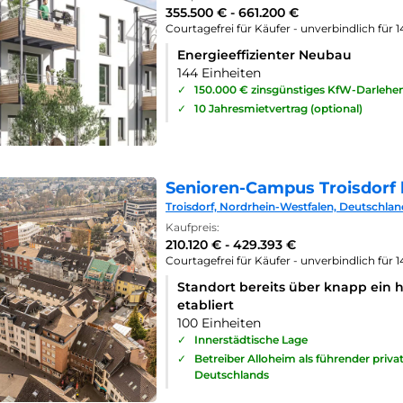
355.500 € - 661.200 €
Courtagefrei für Käufer - unverbindlich für 
Energieeffizienter Neubau
144 Einheiten
✓
150.000 € zinsgünstiges KfW-Darlehe
✓
10 Jahresmietvertrag (optional)
Senioren-Campus Troisdorf 
Troisdorf, Nordrhein-Westfalen, Deutschlan
Kaufpreis:
210.120 € - 429.393 €
Courtagefrei für Käufer - unverbindlich für 
Standort bereits über knapp ein 
etabliert
100 Einheiten
✓
Innerstädtische Lage
✓
Betreiber Alloheim als führender priv
Deutschlands