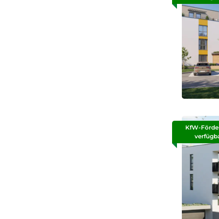
KfW-Förde
verfügb