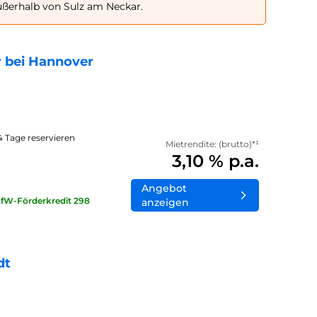
ußerhalb von Sulz am Neckar.
 bei Hannover
14 Tage reservieren
Mietrendite: (brutto)*¹
3,10 % p.a.
Angebot
KfW-Förderkredit 298
anzeigen
dt