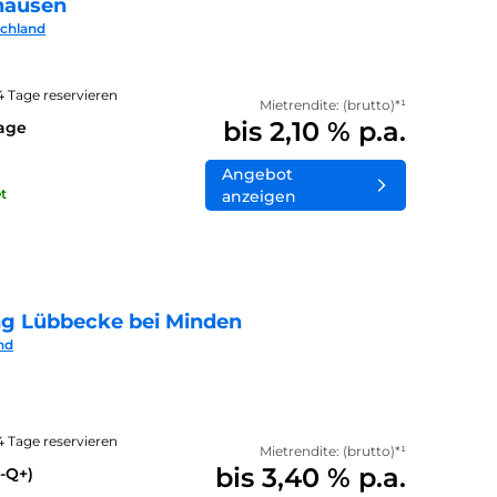
hausen
schland
14 Tage reservieren
Mietrendite: (brutto)*¹
bis 2,10 % p.a.
lage
Angebot
t
anzeigen
ng Lübbecke bei Minden
nd
14 Tage reservieren
Mietrendite: (brutto)*¹
bis 3,40 % p.a.
-Q+)