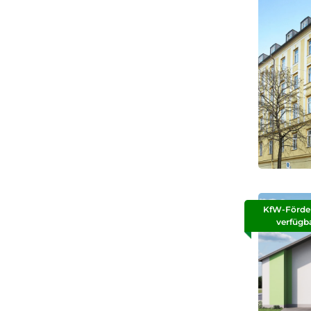
KfW-Förde
verfügb