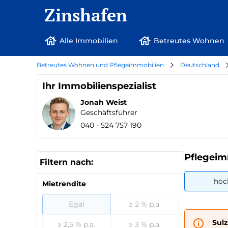
Zinshafen
Alle Immobilien
Betreutes Wohnen
Betreutes Wohnen und Pflegeimmobilien
Deutschland
Ihr Immobilienspezialist
Jonah Weist
Geschäftsführer
040 - 524 757 190
Pflegeim
Filtern nach:
höc
Mietrendite
Egal
≥ 2 % p.a.
Sul
≥ 2,5 % p.a.
≥ 3 % p.a.