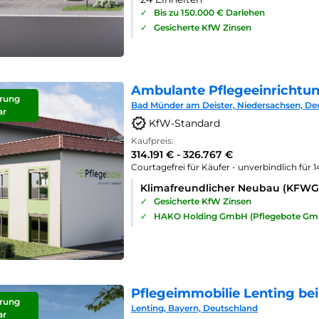
✓
Bis zu 150.000 € Darlehen
✓
Gesicherte KfW Zinsen
Ambulante Pflegeeinrichtu
rung
Bad Münder am Deister, Niedersachsen, De
ar
KfW-Standard
Kaufpreis:
314.191 € - 326.767 €
Courtagefrei für Käufer - unverbindlich für 
Klimafreundlicher Neubau (KFWG
✓
Gesicherte KfW Zinsen
✓
HAKO Holding GmbH (Pflegebote Gm
Pflegeimmobilie Lenting bei
rung
Lenting, Bayern, Deutschland
ar