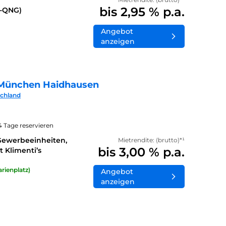
bis 2,95 % p.a.
0-QNG)
Angebot
anzeigen
München Haidhausen
schland
14 Tage reservieren
Gewerbeeinheiten,
Mietrendite: (brutto)*¹
bis 3,00 % p.a.
 Klimenti’s
rienplatz)
Angebot
anzeigen