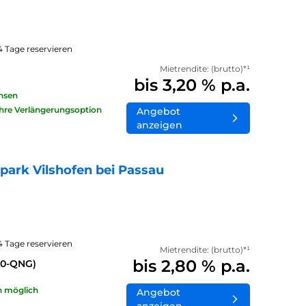
14 Tage reservieren
Mietrendite: (brutto)*¹
bis 3,20 % p.a.
insen
ahre Verlängerungsoption
Angebot
anzeigen
ark Vilshofen bei Passau
14 Tage reservieren
Mietrendite: (brutto)*¹
bis 2,80 % p.a.
40-QNG)
n möglich
Angebot