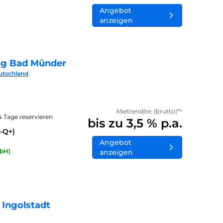
Angebot
anzeigen
ng Bad Münder
utschland
Mietrendite: (brutto)*¹
14 Tage reservieren
bis zu 3,5 % p.a.
-Q+)
Angebot
bH)
anzeigen
 Ingolstadt