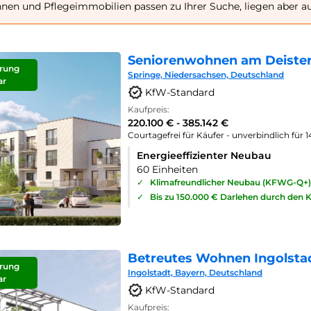
en und Pflegeimmobilien passen zu Ihrer Suche, liegen aber a
Seniorenwohnen am Deister
rung
Springe, Niedersachsen, Deutschland
ar
KfW-Standard
Kaufpreis:
220.100 € - 385.142 €
Courtagefrei für Käufer - unverbindlich für 
Energieeffizienter Neubau
60 Einheiten
✓
Klimafreundlicher Neubau (KFWG-Q+)
✓
Bis zu 150.000 € Darlehen durch den 
Betreutes Wohnen Ingolsta
rung
Ingolstadt, Bayern, Deutschland
ar
KfW-Standard
Kaufpreis: