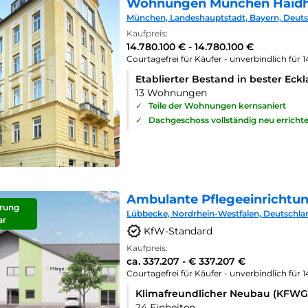
Wohnungen München Haid
München, Landeshauptstadt, Bayern, Deut
Kaufpreis:
14.780.100 € - 14.780.100 €
Courtagefrei für Käufer - unverbindlich für 
Etablierter Bestand in bester Eck
13 Wohnungen
✓
Teile der Wohnungen kernsaniert
✓
Dachgeschoss vollständig neu errichte
Ambulante Pflegeeinrichtu
rung
Lübbecke, Nordrhein-Westfalen, Deutschla
ar
KfW-Standard
Kaufpreis:
ca. 337.207 - € 337.207 €
Courtagefrei für Käufer - unverbindlich für 
Klimafreundlicher Neubau (KFWG
24 Einheiten