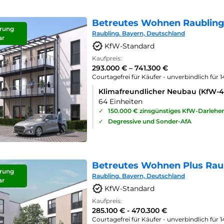
Betreutes Wohnen Raubling
rung
Raubling. Bayern, Deutschland
ar
KfW-Standard
Kaufpreis:
293.000 € – 741.300 €
Courtagefrei für Käufer - unverbindlich für 
Klimafreundlicher Neubau (KfW-
64 Einheiten
✓
150.000 € zinsgünstiges KfW-Darlehe
✓
Degressive und Sonder-AfA
Betreutes Wohnen Plus Rau
rung
Raubling. Bayern, Deutschland
ar
KfW-Standard
Kaufpreis:
285.100 € - 470.300 €
Courtagefrei für Käufer - unverbindlich für 