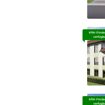
KfW-Förde
verfügb
KfW-Förde
verfügb