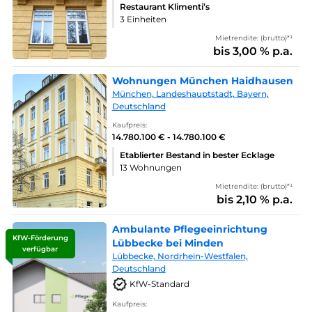
Restaurant Klimenti’s
3 Einheiten
Mietrendite: (brutto)*¹
bis 3,00 % p.a.
Wohnungen München Haidhausen
München, Landeshauptstadt, Bayern,
Deutschland
Kaufpreis:
14.780.100 € - 14.780.100 €
Etablierter Bestand in bester Ecklage
13 Wohnungen
Mietrendite: (brutto)*¹
bis 2,10 % p.a.
Ambulante Pflegeeinrichtung
KfW-Förderung
Lübbecke bei Minden
verfügbar
Lübbecke, Nordrhein-Westfalen,
Deutschland
KfW-Standard
Kaufpreis: