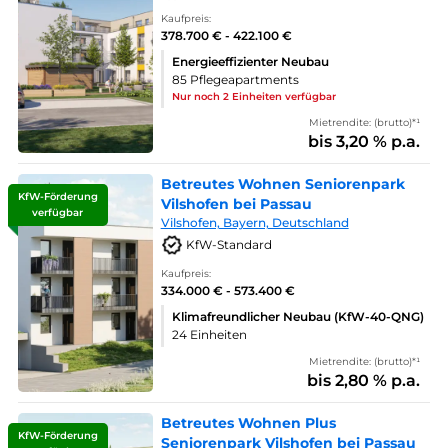
Kaufpreis:
378.700 € - 422.100 €
Energieeffizienter Neubau
85 Pflegeapartments
Nur noch 2 Einheiten verfügbar
Mietrendite: (brutto)*¹
bis 3,20 % p.a.
Betreutes Wohnen Seniorenpark
KfW-Förderung
Vilshofen bei Passau
verfügbar
Vilshofen, Bayern, Deutschland
KfW-Standard
Kaufpreis:
334.000 € - 573.400 €
Klimafreundlicher Neubau (KfW-40-QNG)
24 Einheiten
Mietrendite: (brutto)*¹
bis 2,80 % p.a.
Betreutes Wohnen Plus
KfW-Förderung
Seniorenpark Vilshofen bei Passau