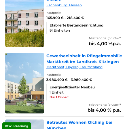
Eschenburg, Hessen
Kaufpreis:
165.900 € - 218.400 €
Etablierte Bestandseinrichtung
91 Einheiten
Mietrendite: (brutto)*¹
bis 4,00 %p.a.
Gewerbeeinheit in Pflegeimmobilie
Marktbreit im Landkreis Kitzingen
Marktbreit, Bayern, Deutschland
Kaufpreis:
3.980.400 € - 3.980.400 €
Energieeffizienter Neubau
1 Einheit
Nur 1 Einheit
Mietrendite: (brutto)*¹
bis 4,00 % p.a.
Betreutes Wohnen Olching bei
KfW-Förderung
München