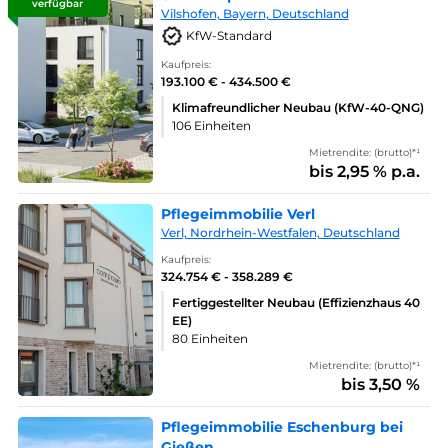
verfügbar
Vilshofen, Bayern, Deutschland
KfW-Standard
Kaufpreis:
193.100 € - 434.500 €
Klimafreundlicher Neubau (KfW-40-QNG)
106 Einheiten
Mietrendite: (brutto)*¹
bis 2,95 % p.a.
Pflegeimmobilie Verl
Verl, Nordrhein-Westfalen, Deutschland
Kaufpreis:
324.754 € - 358.289 €
Fertiggestellter Neubau (Effizienzhaus 40
EE)
80 Einheiten
Mietrendite: (brutto)*¹
bis 3,50 %
Pflegeimmobilie Eschenburg bei
Gießen