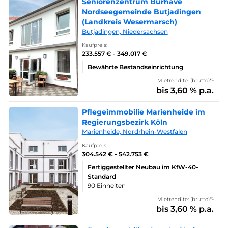
Seniorenzentrum Burhave
Nordseegemeinde Butjadingen
(Landkreis Wesermarsch)
Butjadingen, Niedersachsen
Kaufpreis:
233.557 € - 349.017 €
Bewährte Bestandseinrichtung
Mietrendite: (brutto)*¹
bis 3,60 % p.a.
Pflegeimmobilie Marienheide im
Regierungsbezirk Köln
Marienheide, Nordrhein-Westfalen
Kaufpreis:
304.542 € - 542.753 €
Fertiggestellter Neubau im KfW-40-
Standard
90 Einheiten
Mietrendite: (brutto)*¹
bis 3,60 % p.a.