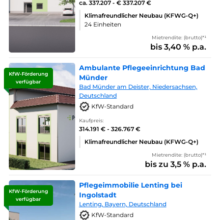
ca. 337.207 - € 337.207 €
Klimafreundlicher Neubau (KFWG-Q+)
24 Einheiten
Mietrendite: (brutto)*¹
bis 3,40 % p.a.
Ambulante Pflegeeinrichtung Bad
KfW-Förderung
Münder
verfügbar
Bad Münder am Deister, Niedersachsen,
Deutschland
KfW-Standard
Kaufpreis:
314.191 € - 326.767 €
Klimafreundlicher Neubau (KFWG-Q+)
Mietrendite: (brutto)*¹
bis zu 3,5 % p.a.
Pflegeimmobilie Lenting bei
KfW-Förderung
Ingolstadt
verfügbar
Lenting, Bayern, Deutschland
KfW-Standard