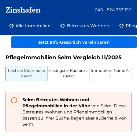
Zinshafen
040 - 524 757 190
Alle Immobilien
Betreutes Wohnen
Pfle
Betreutes Wohnen und Pflegeimmobilien
Deutschland
Jetzt Info-Gespräch vereinbaren
Nordrhein-Westfalen
Selm
Pflegeimmobilien Selm Vergleich 11/2025
höchste Mietrendite
niedrigster Kaufpreis
Immobilien-Name A-
zuerst
zuerst
Z
Selm: Betreutes Wohnen und
Pflegeimmobilien in der Nähe
von Selm: Diese
Betreutes Wohnen und Pflegeimmobilien
passen zu Ihrer Suche, liegen aber außerhalb von
Selm.