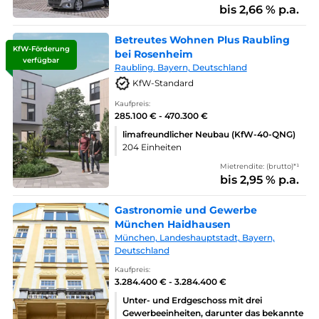
bis 2,66 % p.a.
Betreutes Wohnen Plus Raubling
KfW-Förderung
bei Rosenheim
verfügbar
Raubling. Bayern, Deutschland
KfW-Standard
Kaufpreis:
285.100 € - 470.300 €
limafreundlicher Neubau (KfW-40-QNG)
204 Einheiten
Mietrendite: (brutto)*¹
bis 2,95 % p.a.
Gastronomie und Gewerbe
München Haidhausen
München, Landeshauptstadt, Bayern,
Deutschland
Kaufpreis:
3.284.400 € - 3.284.400 €
Unter- und Erdgeschoss mit drei
Gewerbeeinheiten, darunter das bekannte