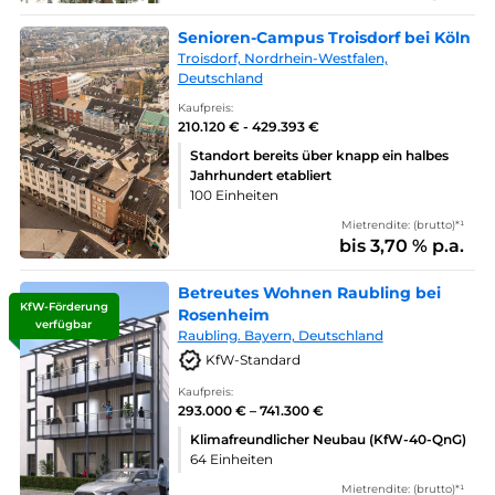
Senioren-Campus Troisdorf bei Köln
Troisdorf, Nordrhein-Westfalen,
Deutschland
Kaufpreis:
210.120 € - 429.393 €
Standort bereits über knapp ein halbes
Jahrhundert etabliert
100 Einheiten
Mietrendite: (brutto)*¹
bis 3,70 % p.a.
Betreutes Wohnen Raubling bei
KfW-Förderung
Rosenheim
verfügbar
Raubling. Bayern, Deutschland
KfW-Standard
Kaufpreis:
293.000 € – 741.300 €
Klimafreundlicher Neubau (KfW-40-QnG)
64 Einheiten
Mietrendite: (brutto)*¹