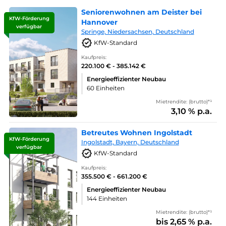
Seniorenwohnen am Deister bei
KfW-Förderung
Hannover
verfügbar
Springe, Niedersachsen, Deutschland
KfW-Standard
Kaufpreis:
220.100 € - 385.142 €
Energieeffizienter Neubau
60 Einheiten
Mietrendite: (brutto)*¹
3,10 % p.a.
Betreutes Wohnen Ingolstadt
KfW-Förderung
Ingolstadt, Bayern, Deutschland
verfügbar
KfW-Standard
Kaufpreis:
355.500 € - 661.200 €
Energieeffizienter Neubau
144 Einheiten
Mietrendite: (brutto)*¹
bis 2,65 % p.a.