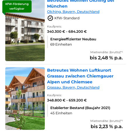
Betreutes Wohnen Olching bei
KfW-Förderung
München
verfügbar
Olching, Bayern, Deutschland
KfW-Standard
Kaufpreis:
340.300 € - 684.200 €
Energieeffizienter Neubau
69 Einheiten
Mietrendite: (brutto)*¹
bis 2,48 % p.a.
Betreutes Wohnen Luftkurort
Grassau zwischen Chiemgauer
Alpen und Chiemsee
Grassau, Bayern, Deutschland
Kaufpreis:
348.800 € - 659.200 €
Etablierter Bestand (Baujahr 2021)
45 Einheiten
Mietrendite: (brutto)*¹
bis 2,23 % p.a.