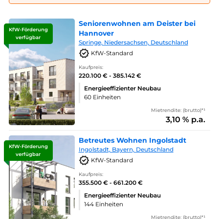
Seniorenwohnen am Deister bei
KfW-Förderung
Hannover
verfügbar
Springe, Niedersachsen, Deutschland
KfW-Standard
Kaufpreis:
220.100 € - 385.142 €
Energieeffizienter Neubau
60 Einheiten
Mietrendite: (brutto)*¹
3,10 % p.a.
Betreutes Wohnen Ingolstadt
KfW-Förderung
Ingolstadt, Bayern, Deutschland
verfügbar
KfW-Standard
Kaufpreis:
355.500 € - 661.200 €
Energieeffizienter Neubau
144 Einheiten
Mietrendite: (brutto)*¹