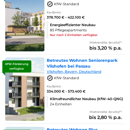
KfW-Standard
Kaufpreis:
378.700 € - 422.100 €
Energieeffizienter Neubau
85 Pflegeapartments
Nur noch 2 Einheiten verfügbar
Mietrendite: (brutto)*¹
bis 3,20 % p.a.
Betreutes Wohnen Seniorenpark
KfW-Förderung
Vilshofen bei Passau
verfügbar
Vilshofen, Bayern, Deutschland
KfW-Standard
Kaufpreis:
334.000 € - 573.400 €
Klimafreundlicher Neubau (KfW-40-QNG)
24 Einheiten
Mietrendite: (brutto)*¹
bis 2,80 % p.a.
Betreutes Wohnen Plus