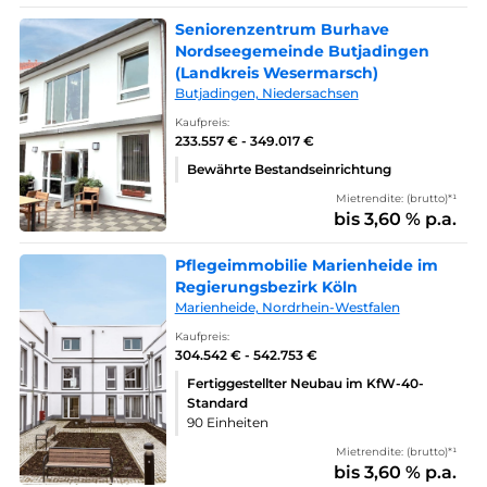
Seniorenzentrum Burhave
Nordseegemeinde Butjadingen
(Landkreis Wesermarsch)
Butjadingen, Niedersachsen
Kaufpreis:
233.557 € - 349.017 €
Bewährte Bestandseinrichtung
Mietrendite: (brutto)*¹
bis 3,60 % p.a.
Pflegeimmobilie Marienheide im
Regierungsbezirk Köln
Marienheide, Nordrhein-Westfalen
Kaufpreis:
304.542 € - 542.753 €
Fertiggestellter Neubau im KfW-40-
Standard
90 Einheiten
Mietrendite: (brutto)*¹
bis 3,60 % p.a.