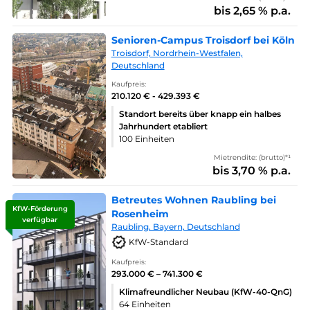
bis 2,65 % p.a.
Senioren-Campus Troisdorf bei Köln
Troisdorf, Nordrhein-Westfalen,
Deutschland
Kaufpreis:
210.120 € - 429.393 €
Standort bereits über knapp ein halbes
Jahrhundert etabliert
100 Einheiten
Mietrendite: (brutto)*¹
bis 3,70 % p.a.
Betreutes Wohnen Raubling bei
KfW-Förderung
Rosenheim
verfügbar
Raubling. Bayern, Deutschland
KfW-Standard
Kaufpreis:
293.000 € – 741.300 €
Klimafreundlicher Neubau (KfW-40-QnG)
64 Einheiten