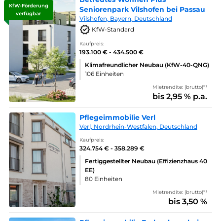
KfW-Förderung
Seniorenpark Vilshofen bei Passau
verfügbar
Vilshofen, Bayern, Deutschland
KfW-Standard
Kaufpreis:
193.100 € - 434.500 €
Klimafreundlicher Neubau (KfW-40-QNG)
106 Einheiten
Mietrendite: (brutto)*¹
bis 2,95 % p.a.
Pflegeimmobilie Verl
Verl, Nordrhein-Westfalen, Deutschland
Kaufpreis:
324.754 € - 358.289 €
Fertiggestellter Neubau (Effizienzhaus 40
EE)
80 Einheiten
Mietrendite: (brutto)*¹
bis 3,50 %