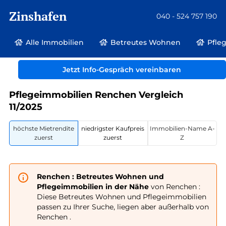
Zinshafen
040 - 524 757 190
Alle Immobilien
Betreutes Wohnen
Pfle
Betreutes Wohnen und Pflegeimmobilien
Deutschland
Jetzt Info-Gespräch vereinbaren
Baden-Württemberg
Renchen
Pflegeimmobilien Renchen Vergleich
11/2025
höchste Mietrendite
niedrigster Kaufpreis
Immobilien-Name A-
zuerst
zuerst
Z
Renchen : Betreutes Wohnen und
Pflegeimmobilien in der Nähe
von Renchen :
Diese Betreutes Wohnen und Pflegeimmobilien
passen zu Ihrer Suche, liegen aber außerhalb von
Renchen .