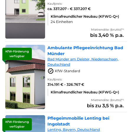
Kaufpreis:
ca. 337.207 - € 337.207 €
Klimafreundlicher Neubau (KFWG-Q+)
24 Einheiten
Mietrendite: (brutto)*¹
bis 3,40 % p.a.
Ambulante Pflegeeinrichtung Bad
KfW-Förderung
Münder
verfügbar
Bad Münder am Deister, Niedersachsen,
Deutschland
KfW-Standard
Kaufpreis:
314.191 € - 326.767 €
Klimafreundlicher Neubau (KFWG-Q+)
Mietrendite: (brutto)*¹
bis zu 3,5 % p.a.
Pflegeimmobilie Lenting bei
KfW-Förderung
Ingolstadt
verfügbar
Lenting, Bayern, Deutschland