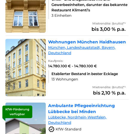
Gewerbeeinheiten, darunter das bekannte
Restaurant Klimenti’s
3 Einheiten
Mietrendite: (brutto)*¹
bis 3,00 % p.a.
Wohnungen München Haidhausen
München, Landeshauptstadt, Bayern,
Deutschland
Kaufpreis:
14.780.100 € - 14.780.100 €
Etablierter Bestand in bester Ecklage
13 Wohnungen
Mietrendite: (brutto)*¹
bis 2,10 % p.a.
Ambulante Pflegeeinrichtung
KfW-Förderung
Lübbecke bei Minden
verfügbar
Lübbecke, Nordrhein-Westfalen,
Deutschland
KfW-Standard