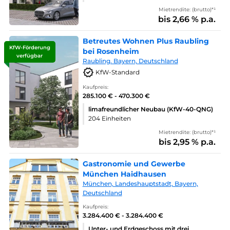
Mietrendite: (brutto)*¹
bis 2,66 % p.a.
Betreutes Wohnen Plus Raubling
KfW-Förderung
bei Rosenheim
verfügbar
Raubling. Bayern, Deutschland
KfW-Standard
Kaufpreis:
285.100 € - 470.300 €
limafreundlicher Neubau (KfW-40-QNG)
204 Einheiten
Mietrendite: (brutto)*¹
bis 2,95 % p.a.
Gastronomie und Gewerbe
München Haidhausen
München, Landeshauptstadt, Bayern,
Deutschland
Kaufpreis:
3.284.400 € - 3.284.400 €
Unter- und Erdgeschoss mit drei