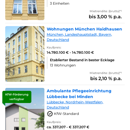
3 Einheiten
Mietrendite: (brutto)*¹
bis 3,00 % p.a.
Wohnungen München Haidhausen
München, Landeshauptstadt, Bayern,
Deutschland
Kaufpreis:
14.780.100 € - 14.780.100 €
Etablierter Bestand in bester Ecklage
13 Wohnungen
Mietrendite: (brutto)*¹
bis 2,10 % p.a.
Ambulante Pflegeeinrichtung
KfW-Förderung
Lübbecke bei Minden
verfügbar
Lübbecke, Nordrhein-Westfalen,
Deutschland
KfW-Standard
Kaufpreis:
ca. 337.207 - € 337.207 €