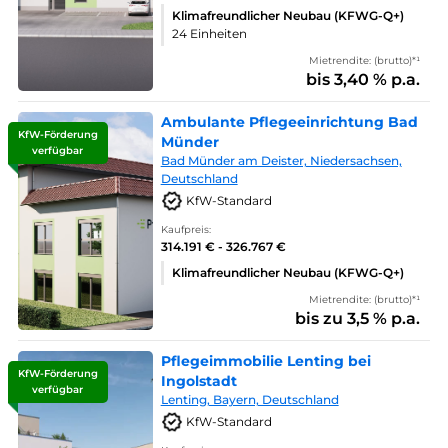
Klimafreundlicher Neubau (KFWG-Q+)
24 Einheiten
Mietrendite: (brutto)*¹
bis 3,40 % p.a.
Ambulante Pflegeeinrichtung Bad
KfW-Förderung
Münder
verfügbar
Bad Münder am Deister, Niedersachsen,
Deutschland
KfW-Standard
Kaufpreis:
314.191 € - 326.767 €
Klimafreundlicher Neubau (KFWG-Q+)
Mietrendite: (brutto)*¹
bis zu 3,5 % p.a.
Pflegeimmobilie Lenting bei
KfW-Förderung
Ingolstadt
verfügbar
Lenting, Bayern, Deutschland
KfW-Standard