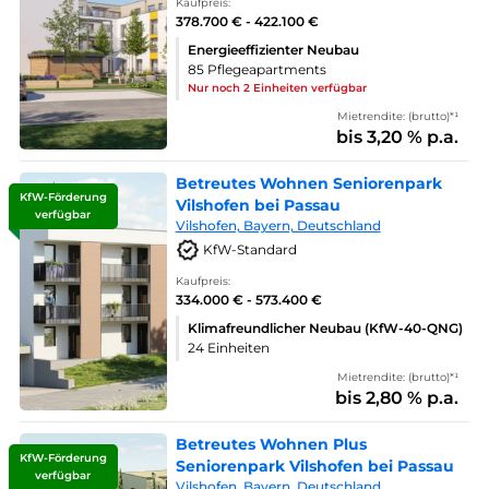
Kaufpreis:
378.700 € - 422.100 €
Energieeffizienter Neubau
85 Pflegeapartments
Nur noch 2 Einheiten verfügbar
Mietrendite: (brutto)*¹
bis 3,20 % p.a.
Betreutes Wohnen Seniorenpark
KfW-Förderung
Vilshofen bei Passau
verfügbar
Vilshofen, Bayern, Deutschland
KfW-Standard
Kaufpreis:
334.000 € - 573.400 €
Klimafreundlicher Neubau (KfW-40-QNG)
24 Einheiten
Mietrendite: (brutto)*¹
bis 2,80 % p.a.
Betreutes Wohnen Plus
KfW-Förderung
Seniorenpark Vilshofen bei Passau
verfügbar
Vilshofen, Bayern, Deutschland