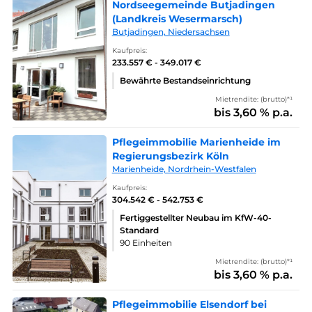
Nordseegemeinde Butjadingen
(Landkreis Wesermarsch)
Butjadingen, Niedersachsen
Kaufpreis:
233.557 € - 349.017 €
Bewährte Bestandseinrichtung
Mietrendite: (brutto)*¹
bis 3,60 % p.a.
Pflegeimmobilie Marienheide im
Regierungsbezirk Köln
Marienheide, Nordrhein-Westfalen
Kaufpreis:
304.542 € - 542.753 €
Fertiggestellter Neubau im KfW-40-
Standard
90 Einheiten
Mietrendite: (brutto)*¹
bis 3,60 % p.a.
Pflegeimmobilie Elsendorf bei