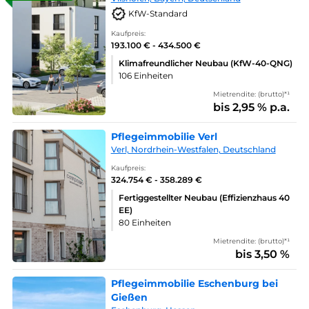
KfW-Standard
Kaufpreis:
193.100 € - 434.500 €
Klimafreundlicher Neubau (KfW-40-QNG)
106 Einheiten
Mietrendite: (brutto)*¹
bis 2,95 % p.a.
Pflegeimmobilie Verl
Verl, Nordrhein-Westfalen, Deutschland
Kaufpreis:
324.754 € - 358.289 €
Fertiggestellter Neubau (Effizienzhaus 40
EE)
80 Einheiten
Mietrendite: (brutto)*¹
bis 3,50 %
Pflegeimmobilie Eschenburg bei
Gießen