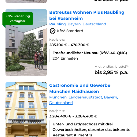
Betreutes Wohnen Plus Raubling
KfW-Förderung
bei Rosenheim
verfügbar
Raubling. Bayern, Deutschland
KfW-Standard
Kaufpreis:
285.100 € - 470.300 €
limafreundlicher Neubau (KfW-40-QNG)
204 Einheiten
Mietrendite: (brutto)*¹
bis 2,95 % p.a.
Gastronomie und Gewerbe
München Haidhausen
München, Landeshauptstadt, Bayern,
Deutschland
Kaufpreis:
3.284.400 € - 3.284.400 €
Unter- und Erdgeschoss mit drei
Gewerbeeinheiten, darunter das bekannte
Restaurant Klimenti’s