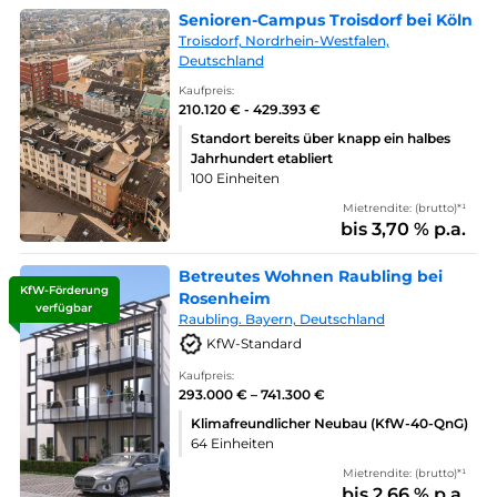
Senioren-Campus Troisdorf bei Köln
Troisdorf, Nordrhein-Westfalen,
Deutschland
Kaufpreis:
210.120 € - 429.393 €
Standort bereits über knapp ein halbes
Jahrhundert etabliert
100 Einheiten
Mietrendite: (brutto)*¹
bis 3,70 % p.a.
Betreutes Wohnen Raubling bei
KfW-Förderung
Rosenheim
verfügbar
Raubling. Bayern, Deutschland
KfW-Standard
Kaufpreis:
293.000 € – 741.300 €
Klimafreundlicher Neubau (KfW-40-QnG)
64 Einheiten
Mietrendite: (brutto)*¹
bis 2,66 % p.a.