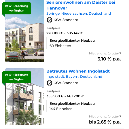
Seniorenwohnen am Deister bei
KfW-Förderung
Hannover
verfügbar
Springe, Niedersachsen, Deutschland
KfW-Standard
Kaufpreis:
220.100 € - 385.142 €
Energieeffizienter Neubau
60 Einheiten
Mietrendite: (brutto)*¹
3,10 % p.a.
Betreutes Wohnen Ingolstadt
KfW-Förderung
Ingolstadt, Bayern, Deutschland
verfügbar
KfW-Standard
Kaufpreis:
355.500 € - 661.200 €
Energieeffizienter Neubau
144 Einheiten
Mietrendite: (brutto)*¹
bis 2,65 % p.a.