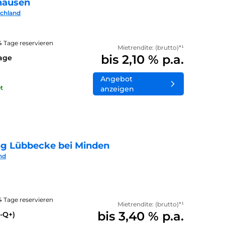
hausen
schland
14 Tage reservieren
Mietrendite: (brutto)*¹
bis 2,10 % p.a.
lage
Angebot
t
anzeigen
ng Lübbecke bei Minden
nd
14 Tage reservieren
Mietrendite: (brutto)*¹
bis 3,40 % p.a.
-Q+)