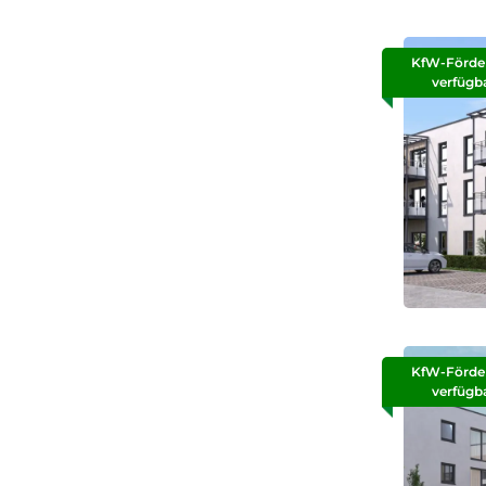
KfW-Förde
verfügb
KfW-Förde
verfügb