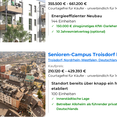
355.500 € - 661.200 €
Courtagefrei für Käufer - unverbindlich für 
Energieeffizienter Neubau
144 Einheiten
✓
150.000 € zinsgünstiges KfW-Darlehe
✓
10 Jahresmietvertrag (optional)
Senioren-Campus Troisdorf 
Troisdorf, Nordrhein-Westfalen, Deutschlan
Kaufpreis:
210.120 € - 429.393 €
Courtagefrei für Käufer - unverbindlich für 
Standort bereits über knapp ein 
etabliert
100 Einheiten
✓
Innerstädtische Lage
✓
Betreiber Alloheim als führender priv
Deutschlands