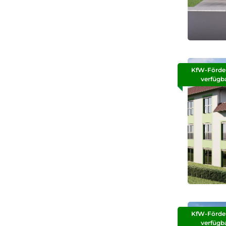
KfW-Förde
verfügb
KfW-Förde
verfügb