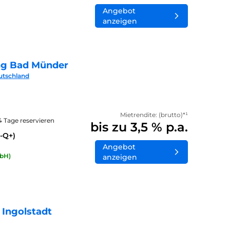
Angebot
anzeigen
ng Bad Münder
utschland
Mietrendite: (brutto)*¹
14 Tage reservieren
bis zu 3,5 % p.a.
-Q+)
Angebot
bH)
anzeigen
 Ingolstadt