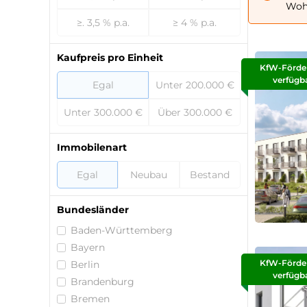
Wohn
≥. 3,5 % p.a.
≥ 4 % p.a.
Kaufpreis pro Einheit
KfW-Förde
verfügb
Egal
Unter 200.000 €
Unter 300.000 €
Über 300.000 €
Immobilenart
Egal
Neubau
Bestand
Bundesländer
Baden-Württemberg
Bayern
KfW-Förde
Berlin
verfügb
Brandenburg
Bremen