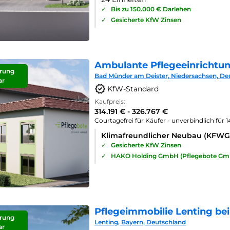
✓
Bis zu 150.000 € Darlehen
✓
Gesicherte KfW Zinsen
Ambulante Pflegeeinrichtu
rung
Bad Münder am Deister, Niedersachsen, De
ar
KfW-Standard
Kaufpreis:
314.191 € - 326.767 €
Courtagefrei für Käufer - unverbindlich für 
Klimafreundlicher Neubau (KFWG
✓
Gesicherte KfW Zinsen
✓
HAKO Holding GmbH (Pflegebote Gm
Pflegeimmobilie Lenting bei
rung
Lenting, Bayern, Deutschland
ar