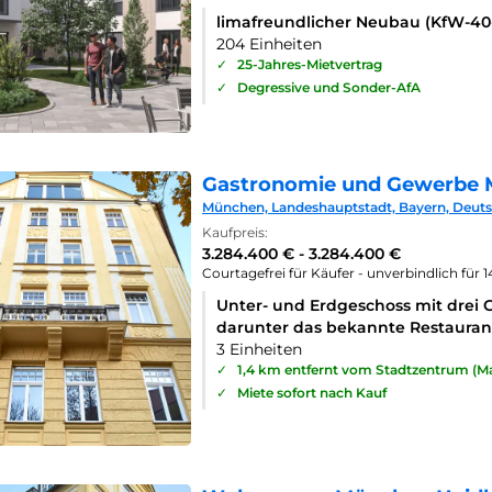
limafreundlicher Neubau (KfW-4
204 Einheiten
✓
25-Jahres-Mietvertrag
✓
Degressive und Sonder-AfA
Gastronomie und Gewerbe 
München, Landeshauptstadt, Bayern, Deut
Kaufpreis:
3.284.400 € - 3.284.400 €
Courtagefrei für Käufer - unverbindlich für 
Unter- und Erdgeschoss mit drei 
darunter das bekannte Restaurant
3 Einheiten
✓
1,4 km entfernt vom Stadtzentrum (Ma
✓
Miete sofort nach Kauf