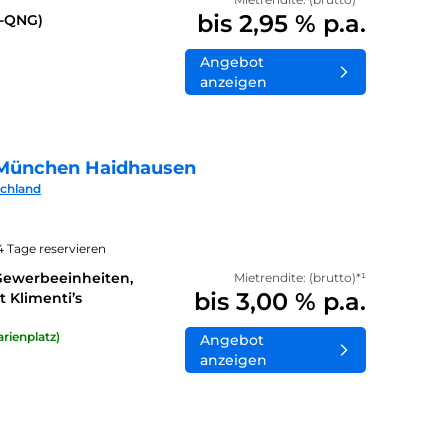
bis 2,95 % p.a.
0-QNG)
Angebot
anzeigen
München Haidhausen
schland
14 Tage reservieren
Gewerbeeinheiten,
Mietrendite: (brutto)*¹
bis 3,00 % p.a.
 Klimenti’s
rienplatz)
Angebot
anzeigen