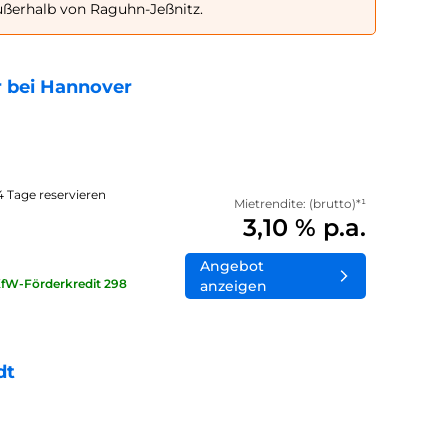
ußerhalb von Raguhn-Jeßnitz.
 bei Hannover
14 Tage reservieren
Mietrendite: (brutto)*¹
3,10 % p.a.
Angebot
KfW-Förderkredit 298
anzeigen
dt