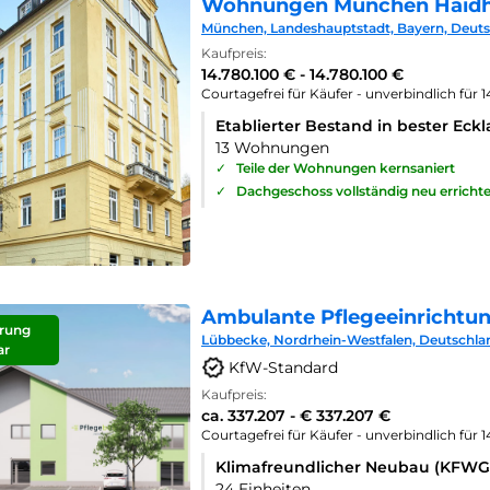
Wohnungen München Haid
München, Landeshauptstadt, Bayern, Deut
Kaufpreis:
14.780.100 € - 14.780.100 €
Courtagefrei für Käufer - unverbindlich für 
Etablierter Bestand in bester Eck
13 Wohnungen
✓
Teile der Wohnungen kernsaniert
✓
Dachgeschoss vollständig neu errichte
Ambulante Pflegeeinrichtu
rung
Lübbecke, Nordrhein-Westfalen, Deutschla
ar
KfW-Standard
Kaufpreis:
ca. 337.207 - € 337.207 €
Courtagefrei für Käufer - unverbindlich für 
Klimafreundlicher Neubau (KFWG
24 Einheiten