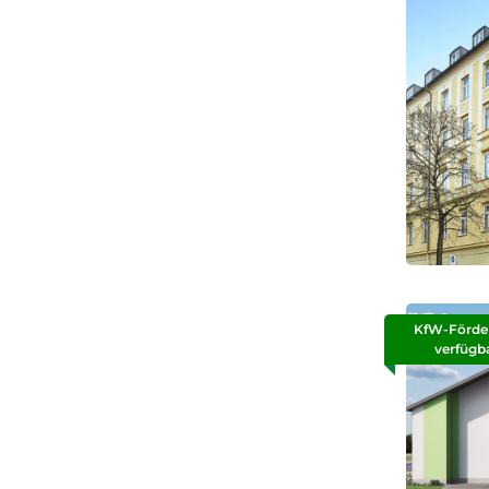
KfW-Förde
verfügb