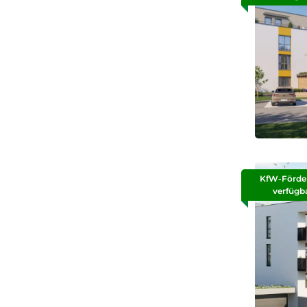
KfW-Förde
verfügb