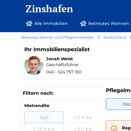
Zinshafen
Alle Immobilien
Betreutes Wohnen
Betreutes Wohnen und Pflegeimmobilien
Deutschland
Ihr Immobilienspezialist
Jonah Weist
Geschäftsführer
040 - 524 757 190
Pflegeim
Filtern nach:
höc
Mietrendite
Egal
≥ 2 % p.a.
Rag
≥ 2,5 % p.a.
≥ 3 % p.a.