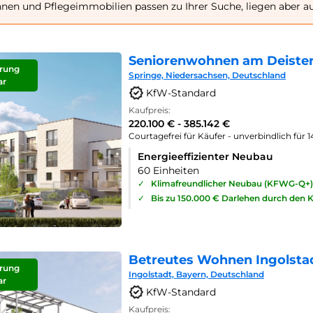
en und Pflegeimmobilien passen zu Ihrer Suche, liegen aber a
Seniorenwohnen am Deister
rung
Springe, Niedersachsen, Deutschland
ar
KfW-Standard
Kaufpreis:
220.100 € - 385.142 €
Courtagefrei für Käufer - unverbindlich für 
Energieeffizienter Neubau
60 Einheiten
✓
Klimafreundlicher Neubau (KFWG-Q+)
✓
Bis zu 150.000 € Darlehen durch den 
Betreutes Wohnen Ingolsta
rung
Ingolstadt, Bayern, Deutschland
ar
KfW-Standard
Kaufpreis: