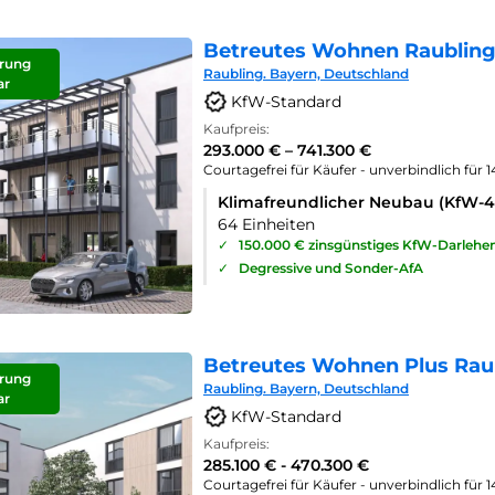
Betreutes Wohnen Raubling
rung
Raubling. Bayern, Deutschland
ar
KfW-Standard
Kaufpreis:
293.000 € – 741.300 €
Courtagefrei für Käufer - unverbindlich für 
Klimafreundlicher Neubau (KfW-
64 Einheiten
✓
150.000 € zinsgünstiges KfW-Darlehe
✓
Degressive und Sonder-AfA
Betreutes Wohnen Plus Rau
rung
Raubling. Bayern, Deutschland
ar
KfW-Standard
Kaufpreis:
285.100 € - 470.300 €
Courtagefrei für Käufer - unverbindlich für 