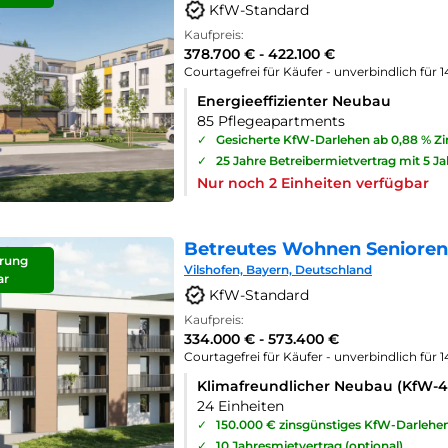
KfW-Standard
Kaufpreis:
378.700 € - 422.100 €
Courtagefrei für Käufer - unverbindlich für 
Energieeffizienter Neubau
85 Pflegeapartments
✓
Gesicherte KfW-Darlehen ab 0,88 % Z
✓
25 Jahre Betreibermietvertrag mit 5 J
Nur noch 2 Einheiten verfügbar
Betreutes Wohnen Seniorenp
rung
Vilshofen, Bayern, Deutschland
ar
KfW-Standard
Kaufpreis:
334.000 € - 573.400 €
Courtagefrei für Käufer - unverbindlich für 
Klimafreundlicher Neubau (KfW-
24 Einheiten
✓
150.000 € zinsgünstiges KfW-Darlehe
✓
10 Jahresmietvertrag (optional)