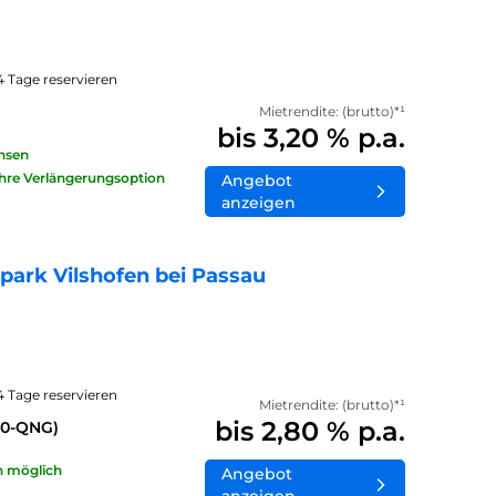
14 Tage reservieren
Mietrendite: (brutto)*¹
bis 3,20 % p.a.
insen
ahre Verlängerungsoption
Angebot
anzeigen
ark Vilshofen bei Passau
14 Tage reservieren
Mietrendite: (brutto)*¹
bis 2,80 % p.a.
40-QNG)
n möglich
Angebot