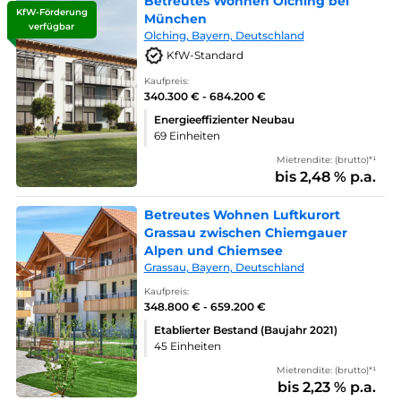
Betreutes Wohnen Olching bei
KfW-Förderung
München
verfügbar
Olching, Bayern, Deutschland
KfW-Standard
Kaufpreis:
340.300 € - 684.200 €
Energieeffizienter Neubau
69 Einheiten
Mietrendite: (brutto)*¹
bis 2,48 % p.a.
Betreutes Wohnen Luftkurort
Grassau zwischen Chiemgauer
Alpen und Chiemsee
Grassau, Bayern, Deutschland
Kaufpreis:
348.800 € - 659.200 €
Etablierter Bestand (Baujahr 2021)
45 Einheiten
Mietrendite: (brutto)*¹
bis 2,23 % p.a.