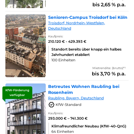
bis 2,65 % p.a.
Senioren-Campus Troisdorf bei Köln
Troisdorf, Nordrhein-Westfalen,
Deutschland
Kaufpreis:
210.120 € - 429.393 €
Standort bereits über knapp ein halbes
Jahrhundert etabliert
100 Einheiten
Mietrendite: (brutto)*¹
bis 3,70 % p.a.
Betreutes Wohnen Raubling bei
KfW-Förderung
Rosenheim
verfügbar
Raubling. Bayern, Deutschland
KfW-Standard
Kaufpreis:
293.000 € – 741.300 €
Klimafreundlicher Neubau (KfW-40-QnG)
64 Einheiten