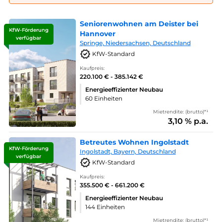
Seniorenwohnen am Deister bei
KfW-Förderung
Hannover
verfügbar
Springe, Niedersachsen, Deutschland
KfW-Standard
Kaufpreis:
220.100 € - 385.142 €
Energieeffizienter Neubau
60 Einheiten
Mietrendite: (brutto)*¹
3,10 % p.a.
Betreutes Wohnen Ingolstadt
KfW-Förderung
Ingolstadt, Bayern, Deutschland
verfügbar
KfW-Standard
Kaufpreis:
355.500 € - 661.200 €
Energieeffizienter Neubau
144 Einheiten
Mietrendite: (brutto)*¹