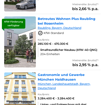
Mietrendite: (brutto)*¹
bis 2,66 % p.a.
Betreutes Wohnen Plus Raubling
KfW-Förderung
bei Rosenheim
verfügbar
Raubling. Bayern, Deutschland
KfW-Standard
Kaufpreis:
285.100 € - 470.300 €
limafreundlicher Neubau (KfW-40-QNG)
204 Einheiten
Mietrendite: (brutto)*¹
bis 2,95 % p.a.
Gastronomie und Gewerbe
München Haidhausen
München, Landeshauptstadt, Bayern,
Deutschland
Kaufpreis:
3.284.400 € - 3.284.400 €
Unter- und Erdgeschoss mit drei