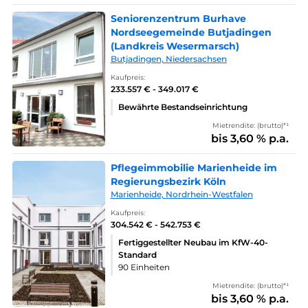
Seniorenzentrum Burhave
Nordseegemeinde Butjadingen
(Landkreis Wesermarsch)
Butjadingen, Niedersachsen
Kaufpreis:
233.557 € - 349.017 €
Bewährte Bestandseinrichtung
Mietrendite: (brutto)*¹
bis 3,60 % p.a.
Pflegeimmobilie Marienheide im
Regierungsbezirk Köln
Marienheide, Nordrhein-Westfalen
Kaufpreis:
304.542 € - 542.753 €
Fertiggestellter Neubau im KfW-40-
Standard
90 Einheiten
Mietrendite: (brutto)*¹
bis 3,60 % p.a.