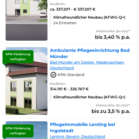
Kaufpreis:
ca. 337.207 - € 337.207 €
Klimafreundlicher Neubau (KFWG-Q+)
24 Einheiten
Mietrendite: (brutto)*¹
bis 3,40 % p.a.
Ambulante Pflegeeinrichtung Bad
KfW-Förderung
Münder
verfügbar
Bad Münder am Deister, Niedersachsen,
Deutschland
KfW-Standard
Kaufpreis:
314.191 € - 326.767 €
Klimafreundlicher Neubau (KFWG-Q+)
Mietrendite: (brutto)*¹
bis zu 3,5 % p.a.
Pflegeimmobilie Lenting bei
KfW-Förderung
Ingolstadt
verfügbar
Lenting, Bayern, Deutschland