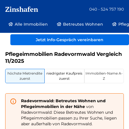
Zinshafen
040 - 524 757 190
Alle Immobilien
Betreutes Wohnen
Pfle
Betreutes Wohnen und Pflegeimmobilien
Deutschland
Jetzt Info-Gespräch vereinbaren
Nordrhein-Westfalen
Radevormwald
Pflegeimmobilien Radevormwald Vergleich
11/2025
höchste Mietrendite
niedrigster Kaufpreis
Immobilien-Name A-
zuerst
zuerst
Z
Radevormwald: Betreutes Wohnen und
Pflegeimmobilien in der Nähe
von
Radevormwald: Diese Betreutes Wohnen und
Pflegeimmobilien passen zu Ihrer Suche, liegen
aber außerhalb von Radevormwald.