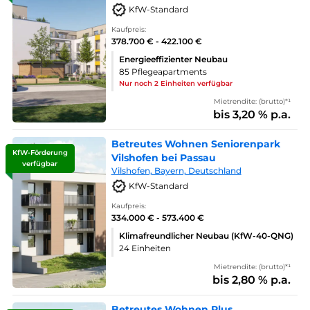
KfW-Standard
Kaufpreis:
378.700 € - 422.100 €
Energieeffizienter Neubau
85 Pflegeapartments
Nur noch 2 Einheiten verfügbar
Mietrendite: (brutto)*¹
bis 3,20 % p.a.
Betreutes Wohnen Seniorenpark
KfW-Förderung
Vilshofen bei Passau
verfügbar
Vilshofen, Bayern, Deutschland
KfW-Standard
Kaufpreis:
334.000 € - 573.400 €
Klimafreundlicher Neubau (KfW-40-QNG)
24 Einheiten
Mietrendite: (brutto)*¹
bis 2,80 % p.a.
Betreutes Wohnen Plus