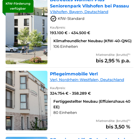
KfW-Förderung
Seniorenpark Vilshofen bei Passau
verfügbar
Vilshofen, Bayern, Deutschland
KfW-Standard
Kaufpreis:
193.100 € - 434.500 €
Klimafreundlicher Neubau (KfW-40-QNG)
106 Einheiten
Mietrendite: (brutto)*¹
bis 2,95 % p.a.
Pflegeimmobilie Verl
Verl, Nordrhein-Westfalen, Deutschland
Kaufpreis:
324.754 € - 358.289 €
Fertiggestellter Neubau (Effizienzhaus 40
EE)
80 Einheiten
Mietrendite: (brutto)*¹
bis 3,50 %