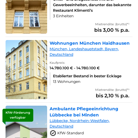
Gewerbeeinheiten, darunter das bekannte
Restaurant Klimenti’s
3 Einheiten
Mietrendite: (brutto)*¹
bis 3,00 % p.a.
Wohnungen München Haidhausen
München, Landeshauptstadt, Bayern,
Deutschland
Kaufpreis:
14.780.100 € - 14.780.100 €
Etablierter Bestand in bester Ecklage
13 Wohnungen
Mietrendite: (brutto)*¹
bis 2,10 % p.a.
Ambulante Pflegeeinrichtung
KfW-Förderung
Lübbecke bei Minden
verfügbar
Lübbecke, Nordrhein-Westfalen,
Deutschland
KfW-Standard