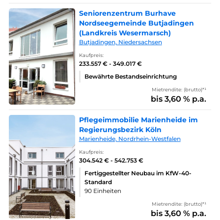
Seniorenzentrum Burhave
Nordseegemeinde Butjadingen
(Landkreis Wesermarsch)
Butjadingen, Niedersachsen
Kaufpreis:
233.557 € - 349.017 €
Bewährte Bestandseinrichtung
Mietrendite: (brutto)*¹
bis 3,60 % p.a.
Pflegeimmobilie Marienheide im
Regierungsbezirk Köln
Marienheide, Nordrhein-Westfalen
Kaufpreis:
304.542 € - 542.753 €
Fertiggestellter Neubau im KfW-40-
Standard
90 Einheiten
Mietrendite: (brutto)*¹
bis 3,60 % p.a.