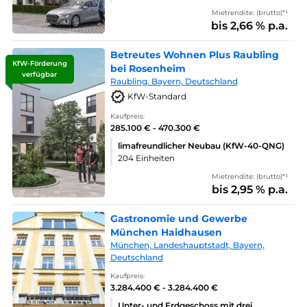
Mietrendite: (brutto)*¹
bis 2,66 % p.a.
Betreutes Wohnen Plus Raubling
KfW-Förderung
bei Rosenheim
verfügbar
Raubling. Bayern, Deutschland
KfW-Standard
Kaufpreis:
285.100 € - 470.300 €
limafreundlicher Neubau (KfW-40-QNG)
204 Einheiten
Mietrendite: (brutto)*¹
bis 2,95 % p.a.
Gastronomie und Gewerbe
München Haidhausen
München, Landeshauptstadt, Bayern,
Deutschland
Kaufpreis:
3.284.400 € - 3.284.400 €
Unter- und Erdgeschoss mit drei