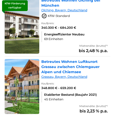
Betreutes Wohnen Olching bei
KfW-Förderung
München
verfügbar
Olching, Bayern, Deutschland
KfW-Standard
Kaufpreis:
340.300 € - 684.200 €
Energieeffizienter Neubau
69 Einheiten
Mietrendite: (brutto)*¹
bis 2,48 % p.a.
Betreutes Wohnen Luftkurort
Grassau zwischen Chiemgauer
Alpen und Chiemsee
Grassau, Bayern, Deutschland
Kaufpreis:
348.800 € - 659.200 €
Etablierter Bestand (Baujahr 2021)
45 Einheiten
Mietrendite: (brutto)*¹
bis 2,23 % p.a.