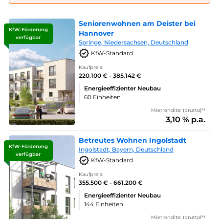
Seniorenwohnen am Deister bei
KfW-Förderung
Hannover
verfügbar
Springe, Niedersachsen, Deutschland
KfW-Standard
Kaufpreis:
220.100 € - 385.142 €
Energieeffizienter Neubau
60 Einheiten
Mietrendite: (brutto)*¹
3,10 % p.a.
Betreutes Wohnen Ingolstadt
KfW-Förderung
Ingolstadt, Bayern, Deutschland
verfügbar
KfW-Standard
Kaufpreis:
355.500 € - 661.200 €
Energieeffizienter Neubau
144 Einheiten
Mietrendite: (brutto)*¹