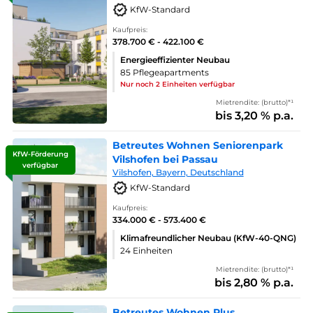
KfW-Standard
Kaufpreis:
378.700 € - 422.100 €
Energieeffizienter Neubau
85 Pflegeapartments
Nur noch 2 Einheiten verfügbar
Mietrendite: (brutto)*¹
bis 3,20 % p.a.
Betreutes Wohnen Seniorenpark
KfW-Förderung
Vilshofen bei Passau
verfügbar
Vilshofen, Bayern, Deutschland
KfW-Standard
Kaufpreis:
334.000 € - 573.400 €
Klimafreundlicher Neubau (KfW-40-QNG)
24 Einheiten
Mietrendite: (brutto)*¹
bis 2,80 % p.a.
Betreutes Wohnen Plus