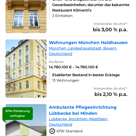
Gewerbeeinheiten, darunter das bekannte
Restaurant Klimenti’s
3 Einheiten
Mietrendite: (brutto)*¹
bis 3,00 % p.a.
Wohnungen München Haidhausen
München, Landeshauptstadt, Bayern,
Deutschland
Kaufpreis:
14.780.100 € - 14.780.100 €
Etablierter Bestand in bester Ecklage
13 Wohnungen
Mietrendite: (brutto)*¹
bis 2,10 % p.a.
Ambulante Pflegeeinrichtung
KfW-Förderung
Lübbecke bei Minden
verfügbar
Lübbecke, Nordrhein-Westfalen,
Deutschland
KfW-Standard