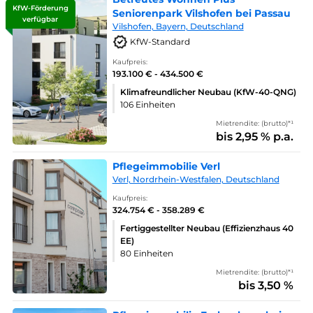
KfW-Förderung
Seniorenpark Vilshofen bei Passau
verfügbar
Vilshofen, Bayern, Deutschland
KfW-Standard
Kaufpreis:
193.100 € - 434.500 €
Klimafreundlicher Neubau (KfW-40-QNG)
106 Einheiten
Mietrendite: (brutto)*¹
bis 2,95 % p.a.
Pflegeimmobilie Verl
Verl, Nordrhein-Westfalen, Deutschland
Kaufpreis:
324.754 € - 358.289 €
Fertiggestellter Neubau (Effizienzhaus 40
EE)
80 Einheiten
Mietrendite: (brutto)*¹
bis 3,50 %