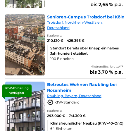
bis 2,65 % p.a.
Senioren-Campus Troisdorf bei Köln
Troisdorf, Nordrhein-Westfalen,
Deutschland
Kaufpreis:
210.120 € - 429.393 €
Standort bereits über knapp ein halbes
Jahrhundert etabliert
100 Einheiten
Mietrendite: (brutto)*¹
bis 3,70 % p.a.
Betreutes Wohnen Raubling bei
KfW-Förderung
Rosenheim
verfügbar
Raubling. Bayern, Deutschland
KfW-Standard
Kaufpreis:
293.000 € – 741.300 €
Klimafreundlicher Neubau (KfW-40-QnG)
64 Einheiten