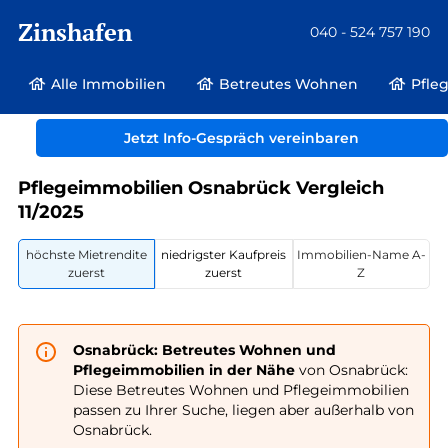
Zinshafen
040 - 524 757 190
Alle Immobilien
Betreutes Wohnen
Pfle
Betreutes Wohnen und Pflegeimmobilien
Deutschland
Niedersachsen
Jetzt Info-Gespräch vereinbaren
Osnabrück
Pflegeimmobilien Osnabrück Vergleich
11/2025
höchste Mietrendite
niedrigster Kaufpreis
Immobilien-Name A-
zuerst
zuerst
Z
Osnabrück: Betreutes Wohnen und
Pflegeimmobilien in der Nähe
von Osnabrück:
Diese Betreutes Wohnen und Pflegeimmobilien
passen zu Ihrer Suche, liegen aber außerhalb von
Osnabrück.