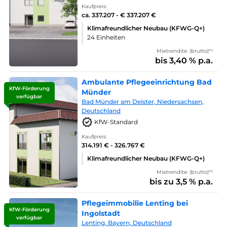
Kaufpreis:
ca. 337.207 - € 337.207 €
Klimafreundlicher Neubau (KFWG-Q+)
24 Einheiten
Mietrendite: (brutto)*¹
bis 3,40 % p.a.
Ambulante Pflegeeinrichtung Bad
KfW-Förderung
Münder
verfügbar
Bad Münder am Deister, Niedersachsen,
Deutschland
KfW-Standard
Kaufpreis:
314.191 € - 326.767 €
Klimafreundlicher Neubau (KFWG-Q+)
Mietrendite: (brutto)*¹
bis zu 3,5 % p.a.
Pflegeimmobilie Lenting bei
KfW-Förderung
Ingolstadt
verfügbar
Lenting, Bayern, Deutschland