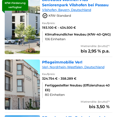
KfW-Förderung
Seniorenpark Vilshofen bei Passau
verfügbar
Vilshofen, Bayern, Deutschland
KfW-Standard
Kaufpreis:
193.100 € - 434.500 €
Klimafreundlicher Neubau (KfW-40-QNG)
106 Einheiten
Mietrendite: (brutto)*¹
bis 2,95 % p.a.
Pflegeimmobilie Verl
Verl, Nordrhein-Westfalen, Deutschland
Kaufpreis:
324.754 € - 358.289 €
Fertiggestellter Neubau (Effizienzhaus 40
EE)
80 Einheiten
Mietrendite: (brutto)*¹
bis 3,50 %