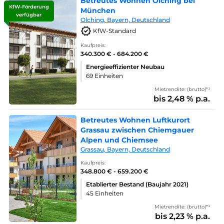
Betreutes Wohnen Olching bei
KfW-Förderung
München
verfügbar
Olching, Bayern, Deutschland
KfW-Standard
Kaufpreis:
340.300 € - 684.200 €
Energieeffizienter Neubau
69 Einheiten
Mietrendite: (brutto)*¹
bis 2,48 % p.a.
Betreutes Wohnen Luftkurort
Grassau zwischen Chiemgauer
Alpen und Chiemsee
Grassau, Bayern, Deutschland
Kaufpreis:
348.800 € - 659.200 €
Etablierter Bestand (Baujahr 2021)
45 Einheiten
Mietrendite: (brutto)*¹
bis 2,23 % p.a.