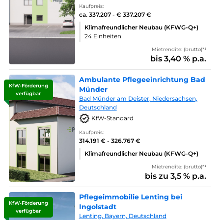
Kaufpreis:
ca. 337.207 - € 337.207 €
Klimafreundlicher Neubau (KFWG-Q+)
24 Einheiten
Mietrendite: (brutto)*¹
bis 3,40 % p.a.
Ambulante Pflegeeinrichtung Bad
KfW-Förderung
Münder
verfügbar
Bad Münder am Deister, Niedersachsen,
Deutschland
KfW-Standard
Kaufpreis:
314.191 € - 326.767 €
Klimafreundlicher Neubau (KFWG-Q+)
Mietrendite: (brutto)*¹
bis zu 3,5 % p.a.
Pflegeimmobilie Lenting bei
KfW-Förderung
Ingolstadt
verfügbar
Lenting, Bayern, Deutschland