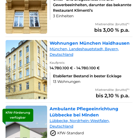
Gewerbeeinheiten, darunter das bekannte
Restaurant Klimenti’s
3 Einheiten
Mietrendite: (brutto)*¹
bis 3,00 % p.a.
Wohnungen München Haidhausen
München, Landeshauptstadt, Bayern,
Deutschland
Kaufpreis:
14.780.100 € - 14.780.100 €
Etablierter Bestand in bester Ecklage
13 Wohnungen
Mietrendite: (brutto)*¹
bis 2,10 % p.a.
Ambulante Pflegeeinrichtung
KfW-Förderung
Lübbecke bei Minden
verfügbar
Lübbecke, Nordrhein-Westfalen,
Deutschland
KfW-Standard