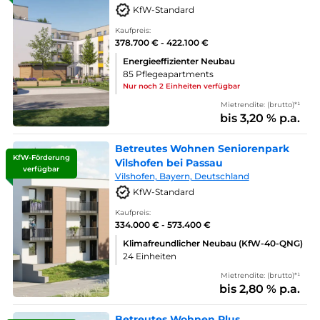
KfW-Standard
Kaufpreis:
378.700 € - 422.100 €
Energieeffizienter Neubau
85 Pflegeapartments
Nur noch 2 Einheiten verfügbar
Mietrendite: (brutto)*¹
bis 3,20 % p.a.
Betreutes Wohnen Seniorenpark
KfW-Förderung
Vilshofen bei Passau
verfügbar
Vilshofen, Bayern, Deutschland
KfW-Standard
Kaufpreis:
334.000 € - 573.400 €
Klimafreundlicher Neubau (KfW-40-QNG)
24 Einheiten
Mietrendite: (brutto)*¹
bis 2,80 % p.a.
Betreutes Wohnen Plus