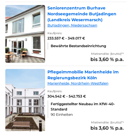
Seniorenzentrum Burhave
Nordseegemeinde Butjadingen
(Landkreis Wesermarsch)
Butjadingen, Niedersachsen
Kaufpreis:
233.557 € - 349.017 €
Bewährte Bestandseinrichtung
Mietrendite: (brutto)*¹
bis 3,60 % p.a.
Pflegeimmobilie Marienheide im
Regierungsbezirk Köln
Marienheide, Nordrhein-Westfalen
Kaufpreis:
304.542 € - 542.753 €
Fertiggestellter Neubau im KfW-40-
Standard
90 Einheiten
Mietrendite: (brutto)*¹
bis 3,60 % p.a.