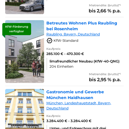
Mietrendite: (brutto)*¹
bis 2,66 % p.a.
Betreutes Wohnen Plus Raubling
KfW-Förderung
bei Rosenheim
verfügbar
Raubling. Bayern, Deutschland
KfW-Standard
Kaufpreis:
285.100 € - 470.300 €
limafreundlicher Neubau (KfW-40-QNG)
204 Einheiten
Mietrendite: (brutto)*¹
bis 2,95 % p.a.
Gastronomie und Gewerbe
München Haidhausen
München, Landeshauptstadt, Bayern,
Deutschland
Kaufpreis:
3.284.400 € - 3.284.400 €
Unter- und Erdgeschoss mit drei