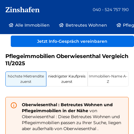
Zinshafen
040 - 524 757 190
Alle Immobilien
Betreutes Wohnen
Pfle
Betreutes Wohnen und Pflegeimmobilien
Deutschland
Sachsen
Jetzt Info-Gespräch vereinbaren
Oberwiesenthal
Pflegeimmobilien Oberwiesenthal Vergleich
11/2025
höchste Mietrendite
niedrigster Kaufpreis
Immobilien-Name A-
zuerst
zuerst
Z
Oberwiesenthal : Betreutes Wohnen und
Pflegeimmobilien in der Nähe
von
Oberwiesenthal : Diese Betreutes Wohnen und
Pflegeimmobilien passen zu Ihrer Suche, liegen
aber außerhalb von Oberwiesenthal .