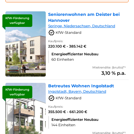
Seniorenwohnen am Deister bei
KfW-Förderung
Hannover
verfügbar
Springe, Niedersachsen, Deutschland
KfW-Standard
Kaufpreis:
220.100 € - 385.142 €
Energieeffizienter Neubau
60 Einheiten
Mietrendite: (brutto)*¹
3,10 % p.a.
Betreutes Wohnen Ingolstadt
KfW-Förderung
Ingolstadt, Bayern, Deutschland
verfügbar
KfW-Standard
Kaufpreis:
355.500 € - 661.200 €
Energieeffizienter Neubau
144 Einheiten
Mietrendite: (brutto)*¹