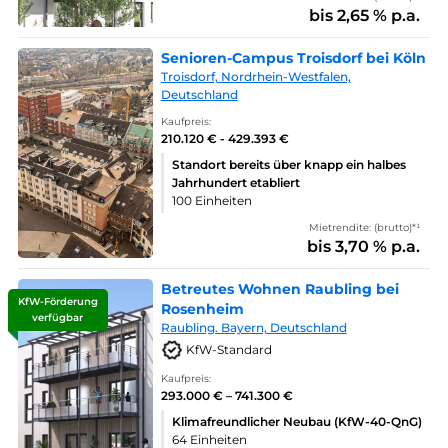
bis 2,65 % p.a.
Senioren-Campus Troisdorf bei Köln
Troisdorf, Nordrhein-Westfalen,
Deutschland
Kaufpreis:
210.120 € - 429.393 €
Standort bereits über knapp ein halbes
Jahrhundert etabliert
100 Einheiten
Mietrendite: (brutto)*¹
bis 3,70 % p.a.
Betreutes Wohnen Raubling bei
KfW-Förderung
Rosenheim
verfügbar
Raubling. Bayern, Deutschland
KfW-Standard
Kaufpreis:
293.000 € – 741.300 €
Klimafreundlicher Neubau (KfW-40-QnG)
64 Einheiten