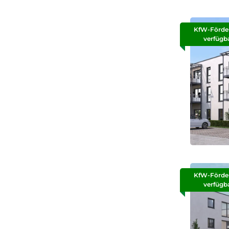
KfW-Förde
verfügb
KfW-Förde
verfügb