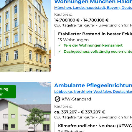
Wohnungen München Haid
München, Landeshauptstadt, Bayern, Deut
Kaufpreis:
14.780.100 € - 14.780.100 €
Courtagefrei für Käufer - unverbindlich für 
Etablierter Bestand in bester Eck
13 Wohnungen
✓
Teile der Wohnungen kernsaniert
✓
Dachgeschoss vollständig neu errichte
Ambulante Pflegeeinrichtu
rung
Lübbecke, Nordrhein-Westfalen, Deutschla
ar
KfW-Standard
Kaufpreis:
ca. 337.207 - € 337.207 €
Courtagefrei für Käufer - unverbindlich für 
Klimafreundlicher Neubau (KFWG
24 Einheiten