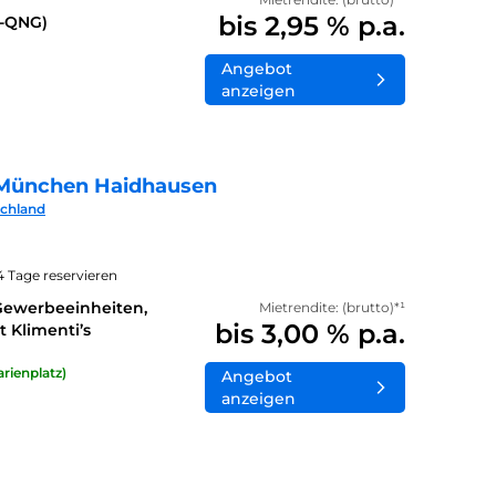
bis 2,95 % p.a.
0-QNG)
Angebot
anzeigen
München Haidhausen
schland
14 Tage reservieren
Gewerbeeinheiten,
Mietrendite: (brutto)*¹
bis 3,00 % p.a.
 Klimenti’s
rienplatz)
Angebot
anzeigen