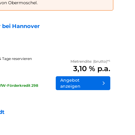
 von Obermoschel.
 bei Hannover
14 Tage reservieren
Mietrendite: (brutto)*¹
3,10 % p.a.
Angebot
KfW-Förderkredit 298
anzeigen
dt