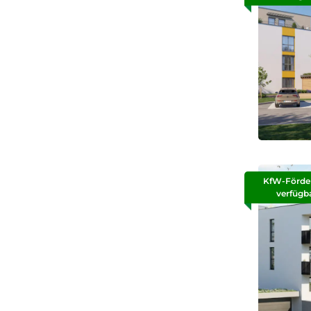
KfW-Förde
verfügb