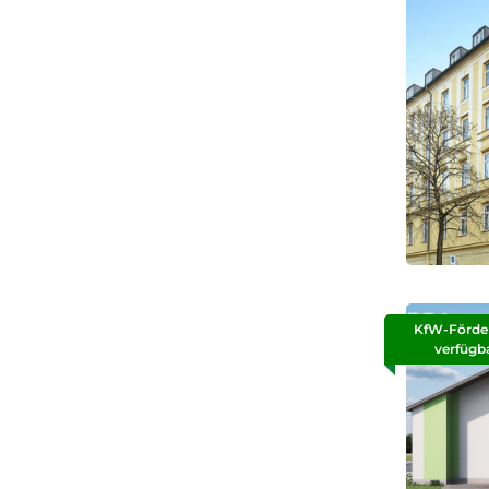
KfW-Förde
verfügb