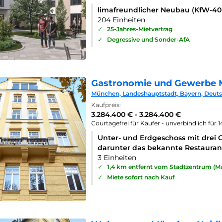
limafreundlicher Neubau (KfW-4
204 Einheiten
✓
25-Jahres-Mietvertrag
✓
Degressive und Sonder-AfA
Gastronomie und Gewerbe 
München, Landeshauptstadt, Bayern, Deut
Kaufpreis:
3.284.400 € - 3.284.400 €
Courtagefrei für Käufer - unverbindlich für 
Unter- und Erdgeschoss mit drei 
darunter das bekannte Restaurant
3 Einheiten
✓
1,4 km entfernt vom Stadtzentrum (Ma
✓
Miete sofort nach Kauf