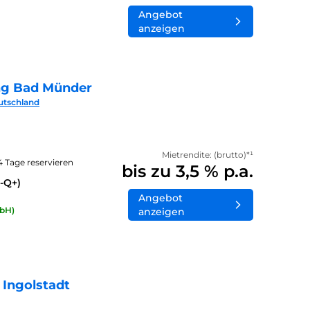
Angebot
anzeigen
ng Bad Münder
utschland
Mietrendite: (brutto)*¹
14 Tage reservieren
bis zu 3,5 % p.a.
-Q+)
Angebot
bH)
anzeigen
 Ingolstadt