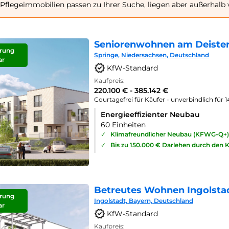
Pflegeimmobilien passen zu Ihrer Suche, liegen aber außerhalb
Seniorenwohnen am Deister
rung
Springe, Niedersachsen, Deutschland
ar
KfW-Standard
Kaufpreis:
220.100 € - 385.142 €
Courtagefrei für Käufer - unverbindlich für 
Energieeffizienter Neubau
60 Einheiten
✓
Klimafreundlicher Neubau (KFWG-Q+)
✓
Bis zu 150.000 € Darlehen durch den 
Betreutes Wohnen Ingolsta
rung
Ingolstadt, Bayern, Deutschland
ar
KfW-Standard
Kaufpreis: