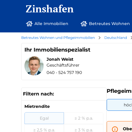
Zinshafen
Alle Immobilien
Betreutes Wohnen
Betreutes Wohnen und Pflegeimmobilien
Deutschland
Ihr Immobilienspezialist
Jonah Weist
Geschäftsführer
040 - 524 757 190
Pflegeim
Filtern nach:
höc
Mietrendite
Egal
≥ 2 % p.a.
Obe
≥ 2,5 % p.a.
≥ 3 % p.a.