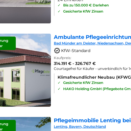
✓
Bis zu 150.000 € Darlehen
✓
Gesicherte KfW Zinsen
Ambulante Pflegeeinrichtu
rung
Bad Münder am Deister, Niedersachsen, De
ar
KfW-Standard
Kaufpreis:
314.191 € - 326.767 €
Courtagefrei für Käufer - unverbindlich für 
Klimafreundlicher Neubau (KFWG
✓
Gesicherte KfW Zinsen
✓
HAKO Holding GmbH (Pflegebote Gm
Pflegeimmobilie Lenting bei
rung
Lenting, Bayern, Deutschland
ar