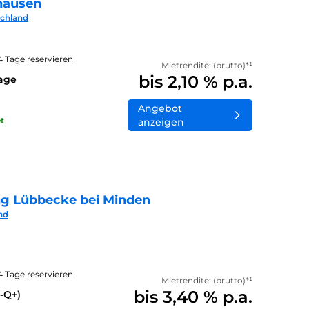
hausen
schland
14 Tage reservieren
Mietrendite: (brutto)*¹
bis 2,10 % p.a.
lage
Angebot
t
anzeigen
ng Lübbecke bei Minden
nd
14 Tage reservieren
Mietrendite: (brutto)*¹
bis 3,40 % p.a.
-Q+)