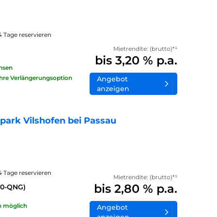
14 Tage reservieren
Mietrendite: (brutto)*¹
bis 3,20 % p.a.
insen
ahre Verlängerungsoption
Angebot
anzeigen
ark Vilshofen bei Passau
14 Tage reservieren
Mietrendite: (brutto)*¹
bis 2,80 % p.a.
40-QNG)
n möglich
Angebot