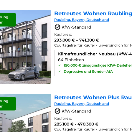
Betreutes Wohnen Raubling
rung
Raubling. Bayern, Deutschland
ar
KfW-Standard
Kaufpreis:
293.000 € – 741.300 €
Courtagefrei für Käufer - unverbindlich für 
Klimafreundlicher Neubau (KfW-
64 Einheiten
✓
150.000 € zinsgünstiges KfW-Darlehe
✓
Degressive und Sonder-AfA
Betreutes Wohnen Plus Rau
rung
Raubling. Bayern, Deutschland
ar
KfW-Standard
Kaufpreis:
285.100 € - 470.300 €
Courtagefrei für Käufer - unverbindlich für 