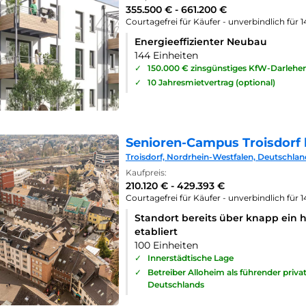
355.500 € - 661.200 €
Courtagefrei für Käufer - unverbindlich für 
Energieeffizienter Neubau
144 Einheiten
✓
150.000 € zinsgünstiges KfW-Darlehe
✓
10 Jahresmietvertrag (optional)
Senioren-Campus Troisdorf 
Troisdorf, Nordrhein-Westfalen, Deutschlan
Kaufpreis:
210.120 € - 429.393 €
Courtagefrei für Käufer - unverbindlich für 
Standort bereits über knapp ein 
etabliert
100 Einheiten
✓
Innerstädtische Lage
✓
Betreiber Alloheim als führender priv
Deutschlands