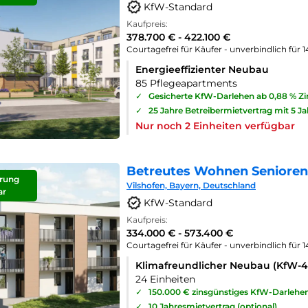
KfW-Standard
Kaufpreis:
378.700 € - 422.100 €
Courtagefrei für Käufer - unverbindlich für 
Energieeffizienter Neubau
85 Pflegeapartments
✓
Gesicherte KfW-Darlehen ab 0,88 % Z
✓
25 Jahre Betreibermietvertrag mit 5 J
Nur noch 2 Einheiten verfügbar
Betreutes Wohnen Seniorenp
rung
Vilshofen, Bayern, Deutschland
ar
KfW-Standard
Kaufpreis:
334.000 € - 573.400 €
Courtagefrei für Käufer - unverbindlich für 
Klimafreundlicher Neubau (KfW-
24 Einheiten
✓
150.000 € zinsgünstiges KfW-Darlehe
✓
10 Jahresmietvertrag (optional)