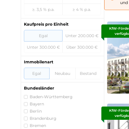
und 
≥. 3,5 % p.a.
≥ 4 % p.a.
Kaufpreis pro Einheit
KfW-Förde
verfügb
Egal
Unter 200.000 €
Unter 300.000 €
Über 300.000 €
Immobilenart
Egal
Neubau
Bestand
Bundesländer
Baden-Württemberg
Bayern
KfW-Förde
Berlin
verfügb
Brandenburg
Bremen