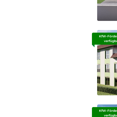
KfW-Förde
verfügb
KfW-Förde
verfügb