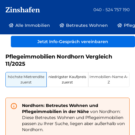
Zinshafen
040 - 524 757 190
Alle Immobilien
Betreutes Wohnen
Pfle
Betreutes Wohnen und Pflegeimmobilien
Deutschland
Niedersachsen
Jetzt Info-Gespräch vereinbaren
Nordhorn
Pflegeimmobilien Nordhorn Vergleich
11/2025
höchste Mietrendite
niedrigster Kaufpreis
Immobilien-Name A-
zuerst
zuerst
Z
Nordhorn: Betreutes Wohnen und
Pflegeimmobilien in der Nähe
von Nordhorn:
Diese Betreutes Wohnen und Pflegeimmobilien
passen zu Ihrer Suche, liegen aber außerhalb von
Nordhorn.