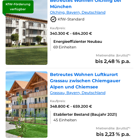
Betreutes Wohnen Olching bei
KfW-Förderung
München
verfügbar
Olching, Bayern, Deutschland
KfW-Standard
Kaufpreis:
340.300 € - 684.200 €
Energieeffizienter Neubau
69 Einheiten
Mietrendite: (brutto)*¹
bis 2,48 % p.a.
Betreutes Wohnen Luftkurort
Grassau zwischen Chiemgauer
Alpen und Chiemsee
Grassau, Bayern, Deutschland
Kaufpreis:
348.800 € - 659.200 €
Etablierter Bestand (Baujahr 2021)
45 Einheiten
Mietrendite: (brutto)*¹
bis 2,23 % p.a.