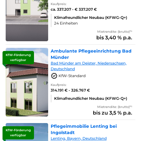
Kaufpreis:
ca. 337.207 - € 337.207 €
Klimafreundlicher Neubau (KFWG-Q+)
24 Einheiten
Mietrendite: (brutto)*¹
bis 3,40 % p.a.
Ambulante Pflegeeinrichtung Bad
KfW-Förderung
Münder
verfügbar
Bad Münder am Deister, Niedersachsen,
Deutschland
KfW-Standard
Kaufpreis:
314.191 € - 326.767 €
Klimafreundlicher Neubau (KFWG-Q+)
Mietrendite: (brutto)*¹
bis zu 3,5 % p.a.
Pflegeimmobilie Lenting bei
KfW-Förderung
Ingolstadt
verfügbar
Lenting, Bayern, Deutschland