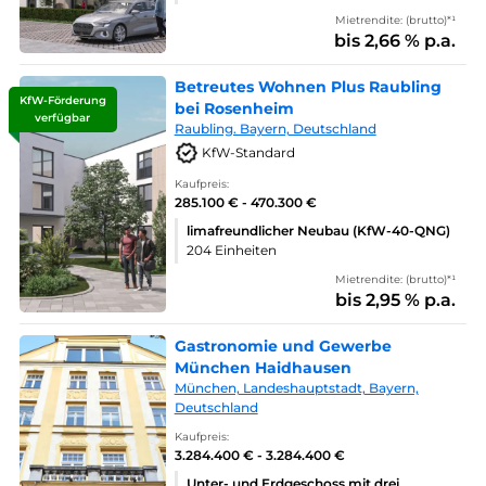
Mietrendite: (brutto)*¹
bis 2,66 % p.a.
Betreutes Wohnen Plus Raubling
KfW-Förderung
bei Rosenheim
verfügbar
Raubling. Bayern, Deutschland
KfW-Standard
Kaufpreis:
285.100 € - 470.300 €
limafreundlicher Neubau (KfW-40-QNG)
204 Einheiten
Mietrendite: (brutto)*¹
bis 2,95 % p.a.
Gastronomie und Gewerbe
München Haidhausen
München, Landeshauptstadt, Bayern,
Deutschland
Kaufpreis:
3.284.400 € - 3.284.400 €
Unter- und Erdgeschoss mit drei