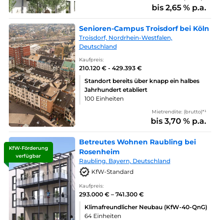
bis 2,65 % p.a.
Senioren-Campus Troisdorf bei Köln
Troisdorf, Nordrhein-Westfalen,
Deutschland
Kaufpreis:
210.120 € - 429.393 €
Standort bereits über knapp ein halbes
Jahrhundert etabliert
100 Einheiten
Mietrendite: (brutto)*¹
bis 3,70 % p.a.
Betreutes Wohnen Raubling bei
KfW-Förderung
Rosenheim
verfügbar
Raubling. Bayern, Deutschland
KfW-Standard
Kaufpreis:
293.000 € – 741.300 €
Klimafreundlicher Neubau (KfW-40-QnG)
64 Einheiten