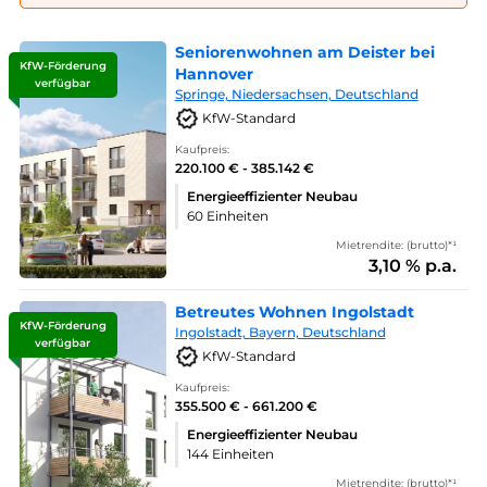
Seniorenwohnen am Deister bei
KfW-Förderung
Hannover
verfügbar
Springe, Niedersachsen, Deutschland
KfW-Standard
Kaufpreis:
220.100 € - 385.142 €
Energieeffizienter Neubau
60 Einheiten
Mietrendite: (brutto)*¹
3,10 % p.a.
Betreutes Wohnen Ingolstadt
KfW-Förderung
Ingolstadt, Bayern, Deutschland
verfügbar
KfW-Standard
Kaufpreis:
355.500 € - 661.200 €
Energieeffizienter Neubau
144 Einheiten
Mietrendite: (brutto)*¹