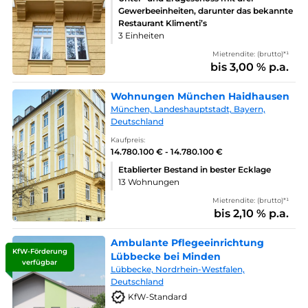
Gewerbeeinheiten, darunter das bekannte
Restaurant Klimenti’s
3 Einheiten
Mietrendite: (brutto)*¹
bis 3,00 % p.a.
Wohnungen München Haidhausen
München, Landeshauptstadt, Bayern,
Deutschland
Kaufpreis:
14.780.100 € - 14.780.100 €
Etablierter Bestand in bester Ecklage
13 Wohnungen
Mietrendite: (brutto)*¹
bis 2,10 % p.a.
Ambulante Pflegeeinrichtung
KfW-Förderung
Lübbecke bei Minden
verfügbar
Lübbecke, Nordrhein-Westfalen,
Deutschland
KfW-Standard