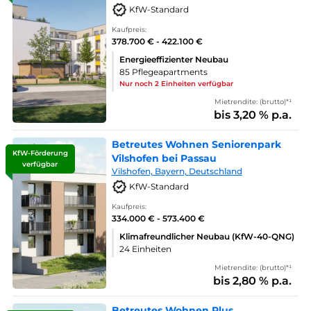
KfW-Standard
Kaufpreis:
378.700 € - 422.100 €
Energieeffizienter Neubau
85 Pflegeapartments
Nur noch 2 Einheiten verfügbar
Mietrendite: (brutto)*¹
bis 3,20 % p.a.
Betreutes Wohnen Seniorenpark
KfW-Förderung
Vilshofen bei Passau
verfügbar
Vilshofen, Bayern, Deutschland
KfW-Standard
Kaufpreis:
334.000 € - 573.400 €
Klimafreundlicher Neubau (KfW-40-QNG)
24 Einheiten
Mietrendite: (brutto)*¹
bis 2,80 % p.a.
Betreutes Wohnen Plus