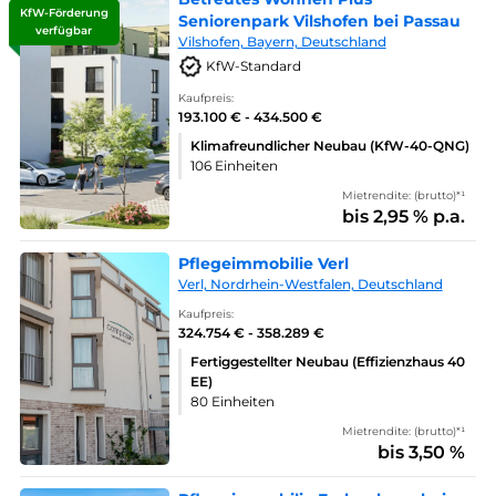
KfW-Förderung
Seniorenpark Vilshofen bei Passau
verfügbar
Vilshofen, Bayern, Deutschland
KfW-Standard
Kaufpreis:
193.100 € - 434.500 €
Klimafreundlicher Neubau (KfW-40-QNG)
106 Einheiten
Mietrendite: (brutto)*¹
bis 2,95 % p.a.
Pflegeimmobilie Verl
Verl, Nordrhein-Westfalen, Deutschland
Kaufpreis:
324.754 € - 358.289 €
Fertiggestellter Neubau (Effizienzhaus 40
EE)
80 Einheiten
Mietrendite: (brutto)*¹
bis 3,50 %