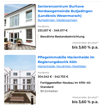
Seniorenzentrum Burhave
Nordseegemeinde Butjadingen
(Landkreis Wesermarsch)
Butjadingen, Niedersachsen
Kaufpreis:
233.557 € - 349.017 €
Bewährte Bestandseinrichtung
Mietrendite: (brutto)*¹
bis 3,60 % p.a.
Pflegeimmobilie Marienheide im
Regierungsbezirk Köln
Marienheide, Nordrhein-Westfalen
Kaufpreis:
304.542 € - 542.753 €
Fertiggestellter Neubau im KfW-40-
Standard
90 Einheiten
Mietrendite: (brutto)*¹
bis 3,60 % p.a.