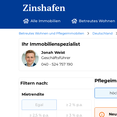
Zinshafen
Alle Immobilien
Betreutes Wohnen
Betreutes Wohnen und Pflegeimmobilien
Deutschland
Ihr Immobilienspezialist
Jonah Weist
Geschäftsführer
040 - 524 757 190
Pflegeim
Filtern nach:
höc
Mietrendite
Egal
≥ 2 % p.a.
Neu
≥ 2,5 % p.a.
≥ 3 % p.a.