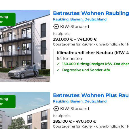
Betreutes Wohnen Raubling
rung
Raubling. Bayern, Deutschland
ar
KfW-Standard
Kaufpreis:
293.000 € – 741.300 €
Courtagefrei für Käufer - unverbindlich für 
Klimafreundlicher Neubau (KfW-
64 Einheiten
✓
150.000 € zinsgünstiges KfW-Darlehe
✓
Degressive und Sonder-AfA
Betreutes Wohnen Plus Rau
rung
Raubling. Bayern, Deutschland
ar
KfW-Standard
Kaufpreis:
285.100 € - 470.300 €
Courtagefrei für Käufer - unverbindlich für 