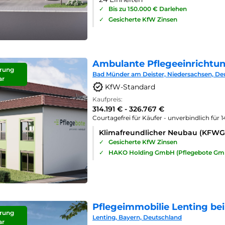
✓
Bis zu 150.000 € Darlehen
✓
Gesicherte KfW Zinsen
Ambulante Pflegeeinrichtu
rung
Bad Münder am Deister, Niedersachsen, De
ar
KfW-Standard
Kaufpreis:
314.191 € - 326.767 €
Courtagefrei für Käufer - unverbindlich für 
Klimafreundlicher Neubau (KFWG
✓
Gesicherte KfW Zinsen
✓
HAKO Holding GmbH (Pflegebote Gm
Pflegeimmobilie Lenting bei
rung
Lenting, Bayern, Deutschland
ar