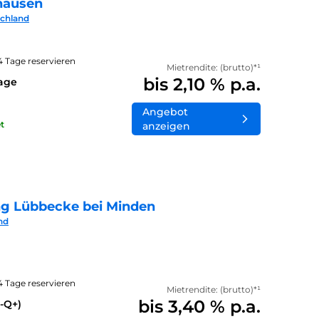
hausen
schland
14 Tage reservieren
Mietrendite: (brutto)*¹
bis 2,10 % p.a.
lage
Angebot
t
anzeigen
ng Lübbecke bei Minden
nd
14 Tage reservieren
Mietrendite: (brutto)*¹
bis 3,40 % p.a.
-Q+)