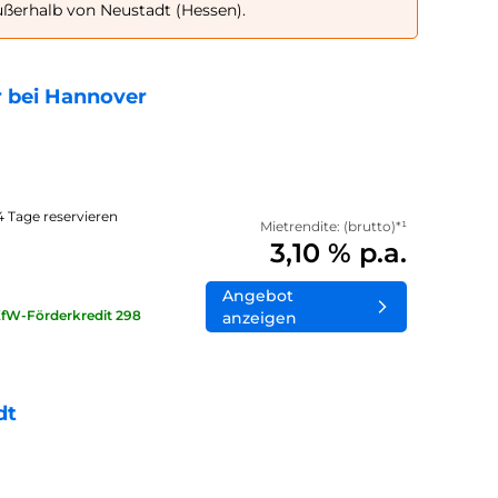
ßerhalb von Neustadt (Hessen).
 bei Hannover
14 Tage reservieren
Mietrendite: (brutto)*¹
3,10 % p.a.
Angebot
KfW-Förderkredit 298
anzeigen
dt