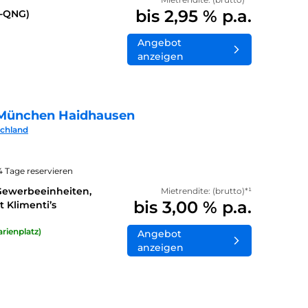
bis 2,95 % p.a.
0-QNG)
Angebot
anzeigen
München Haidhausen
schland
14 Tage reservieren
Gewerbeeinheiten,
Mietrendite: (brutto)*¹
bis 3,00 % p.a.
 Klimenti’s
rienplatz)
Angebot
anzeigen