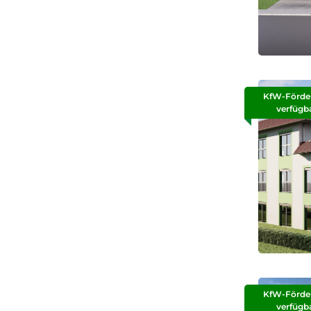
KfW-Förde
verfügb
KfW-Förde
verfügb