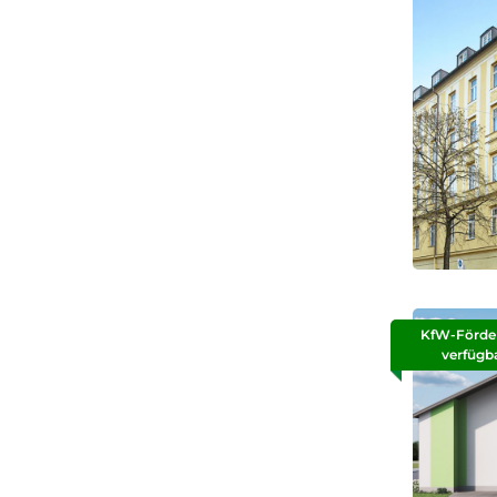
KfW-Förde
verfügb