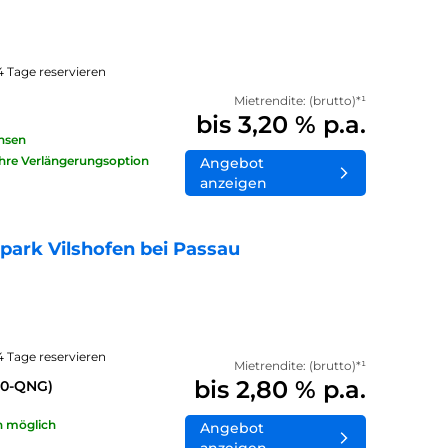
14 Tage reservieren
Mietrendite: (brutto)*¹
bis 3,20 % p.a.
insen
ahre Verlängerungsoption
Angebot
anzeigen
ark Vilshofen bei Passau
14 Tage reservieren
Mietrendite: (brutto)*¹
bis 2,80 % p.a.
40-QNG)
n möglich
Angebot