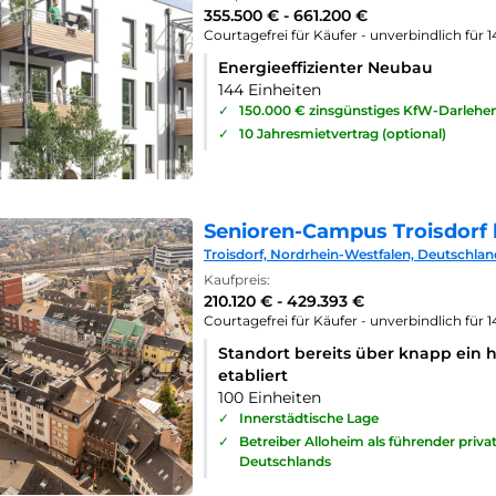
355.500 € - 661.200 €
Courtagefrei für Käufer - unverbindlich für 
Energieeffizienter Neubau
144 Einheiten
✓
150.000 € zinsgünstiges KfW-Darlehe
✓
10 Jahresmietvertrag (optional)
Senioren-Campus Troisdorf 
Troisdorf, Nordrhein-Westfalen, Deutschlan
Kaufpreis:
210.120 € - 429.393 €
Courtagefrei für Käufer - unverbindlich für 
Standort bereits über knapp ein 
etabliert
100 Einheiten
✓
Innerstädtische Lage
✓
Betreiber Alloheim als führender priv
Deutschlands