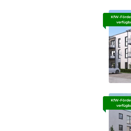
KfW-Förde
verfügb
KfW-Förde
verfügb