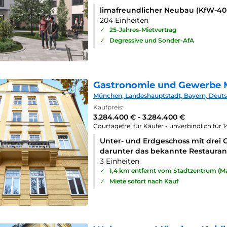
limafreundlicher Neubau (KfW-4
204 Einheiten
✓
25-Jahres-Mietvertrag
✓
Degressive und Sonder-AfA
Gastronomie und Gewerbe 
München, Landeshauptstadt, Bayern, Deut
Kaufpreis:
3.284.400 € - 3.284.400 €
Courtagefrei für Käufer - unverbindlich für 
Unter- und Erdgeschoss mit drei 
darunter das bekannte Restaurant
3 Einheiten
✓
1,4 km entfernt vom Stadtzentrum (Ma
✓
Miete sofort nach Kauf