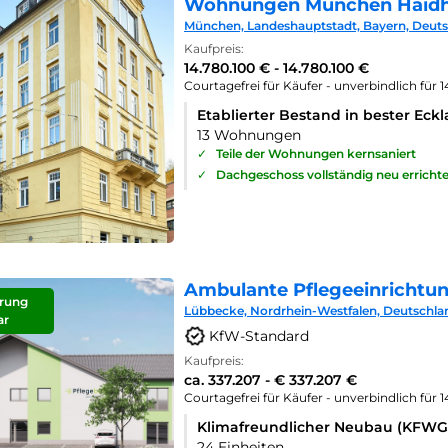
Wohnungen München Haid
München, Landeshauptstadt, Bayern, Deut
Kaufpreis:
14.780.100 € - 14.780.100 €
Courtagefrei für Käufer - unverbindlich für 
Etablierter Bestand in bester Eck
13 Wohnungen
✓
Teile der Wohnungen kernsaniert
✓
Dachgeschoss vollständig neu errichte
Ambulante Pflegeeinrichtu
rung
Lübbecke, Nordrhein-Westfalen, Deutschla
ar
KfW-Standard
Kaufpreis:
ca. 337.207 - € 337.207 €
Courtagefrei für Käufer - unverbindlich für 
Klimafreundlicher Neubau (KFWG
24 Einheiten