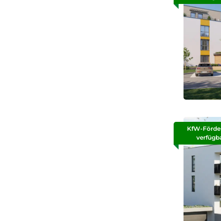
KfW-Förde
verfügb