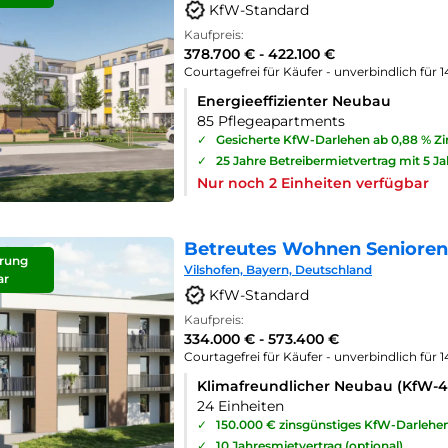
KfW-Standard
Kaufpreis:
378.700 € - 422.100 €
Courtagefrei für Käufer - unverbindlich für 
Energieeffizienter Neubau
85 Pflegeapartments
✓
Gesicherte KfW-Darlehen ab 0,88 % Z
✓
25 Jahre Betreibermietvertrag mit 5 J
Nur noch 2 Einheiten verfügbar
Betreutes Wohnen Seniorenp
rung
Vilshofen, Bayern, Deutschland
ar
KfW-Standard
Kaufpreis:
334.000 € - 573.400 €
Courtagefrei für Käufer - unverbindlich für 
Klimafreundlicher Neubau (KfW-
24 Einheiten
✓
150.000 € zinsgünstiges KfW-Darlehe
✓
10 Jahresmietvertrag (optional)