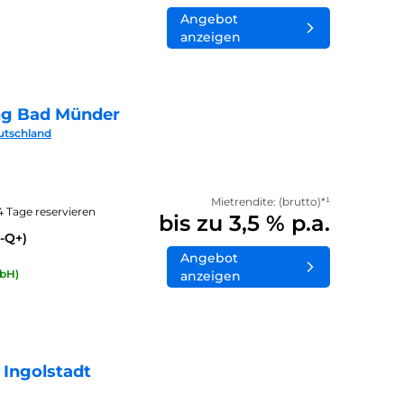
Angebot
anzeigen
ng Bad Münder
utschland
Mietrendite: (brutto)*¹
14 Tage reservieren
bis zu 3,5 % p.a.
-Q+)
Angebot
bH)
anzeigen
 Ingolstadt