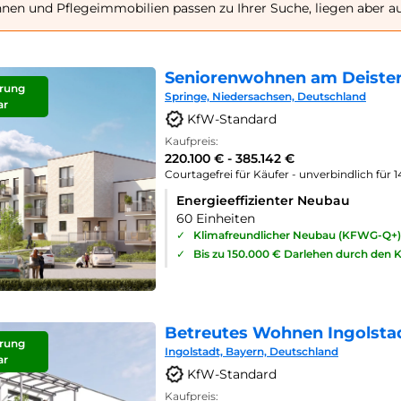
en und Pflegeimmobilien passen zu Ihrer Suche, liegen aber au
Seniorenwohnen am Deister
rung
Springe, Niedersachsen, Deutschland
ar
KfW-Standard
Kaufpreis:
220.100 € - 385.142 €
Courtagefrei für Käufer - unverbindlich für 
Energieeffizienter Neubau
60 Einheiten
✓
Klimafreundlicher Neubau (KFWG-Q+)
✓
Bis zu 150.000 € Darlehen durch den 
Betreutes Wohnen Ingolsta
rung
Ingolstadt, Bayern, Deutschland
ar
KfW-Standard
Kaufpreis: