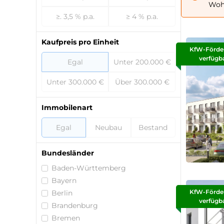
Wohn
≥. 3,5 % p.a.
≥ 4 % p.a.
Kaufpreis pro Einheit
KfW-Förde
verfügb
Egal
Unter 200.000 €
Unter 300.000 €
Über 300.000 €
Immobilenart
Egal
Neubau
Bestand
Bundesländer
Baden-Württemberg
Bayern
KfW-Förde
Berlin
verfügb
Brandenburg
Bremen