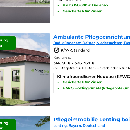
✓
Bis zu 150.000 € Darlehen
✓
Gesicherte KfW Zinsen
Ambulante Pflegeeinrichtu
rung
Bad Münder am Deister, Niedersachsen, De
ar
KfW-Standard
Kaufpreis:
314.191 € - 326.767 €
Courtagefrei für Käufer - unverbindlich für 
Klimafreundlicher Neubau (KFWG
✓
Gesicherte KfW Zinsen
✓
HAKO Holding GmbH (Pflegebote Gm
Pflegeimmobilie Lenting bei
rung
Lenting, Bayern, Deutschland
ar