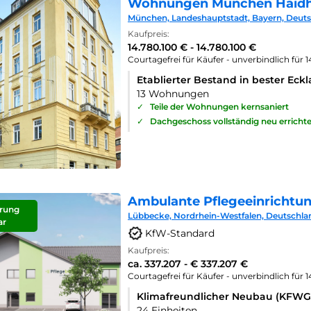
Wohnungen München Haid
München, Landeshauptstadt, Bayern, Deut
Kaufpreis:
14.780.100 € - 14.780.100 €
Courtagefrei für Käufer - unverbindlich für 
Etablierter Bestand in bester Eck
13 Wohnungen
✓
Teile der Wohnungen kernsaniert
✓
Dachgeschoss vollständig neu errichte
Ambulante Pflegeeinrichtu
rung
Lübbecke, Nordrhein-Westfalen, Deutschla
ar
KfW-Standard
Kaufpreis:
ca. 337.207 - € 337.207 €
Courtagefrei für Käufer - unverbindlich für 
Klimafreundlicher Neubau (KFWG
24 Einheiten