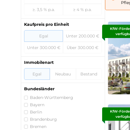
Pfle
≥. 3,5 % p.a.
≥ 4 % p.a.
Kaufpreis pro Einheit
KfW-Förde
verfügb
Egal
Unter 200.000 €
Unter 300.000 €
Über 300.000 €
Immobilenart
Egal
Neubau
Bestand
Bundesländer
Baden-Württemberg
Bayern
KfW-Förde
Berlin
verfügb
Brandenburg
Bremen