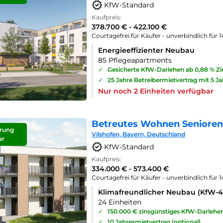
KfW-Standard
Kaufpreis:
378.700 € - 422.100 €
Courtagefrei für Käufer - unverbindlich für 
Energieeffizienter Neubau
85 Pflegeapartments
✓
Gesicherte KfW-Darlehen ab 0,88 % Z
✓
25 Jahre Betreibermietvertrag mit 5 J
Nur noch 2 Einheiten verfügbar
Betreutes Wohnen Seniorenp
rung
Vilshofen, Bayern, Deutschland
ar
KfW-Standard
Kaufpreis:
334.000 € - 573.400 €
Courtagefrei für Käufer - unverbindlich für 
Klimafreundlicher Neubau (KfW-
24 Einheiten
✓
150.000 € zinsgünstiges KfW-Darlehe
✓
10 Jahresmietvertrag (optional)