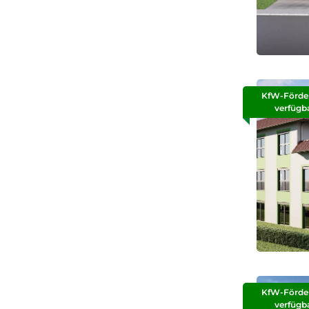
KfW-Förde
verfügb
KfW-Förde
verfügb