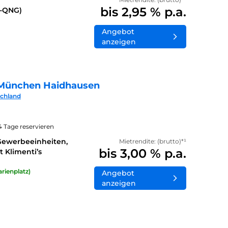
bis 2,95 % p.a.
0-QNG)
Angebot
anzeigen
München Haidhausen
schland
14 Tage reservieren
Gewerbeeinheiten,
Mietrendite: (brutto)*¹
bis 3,00 % p.a.
 Klimenti’s
rienplatz)
Angebot
anzeigen