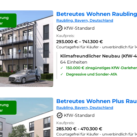
Betreutes Wohnen Raubling
rung
Raubling. Bayern, Deutschland
ar
KfW-Standard
Kaufpreis:
293.000 € – 741.300 €
Courtagefrei für Käufer - unverbindlich für 
Klimafreundlicher Neubau (KfW-
64 Einheiten
✓
150.000 € zinsgünstiges KfW-Darlehe
✓
Degressive und Sonder-AfA
Betreutes Wohnen Plus Rau
rung
Raubling. Bayern, Deutschland
ar
KfW-Standard
Kaufpreis:
285.100 € - 470.300 €
Courtagefrei für Käufer - unverbindlich für 