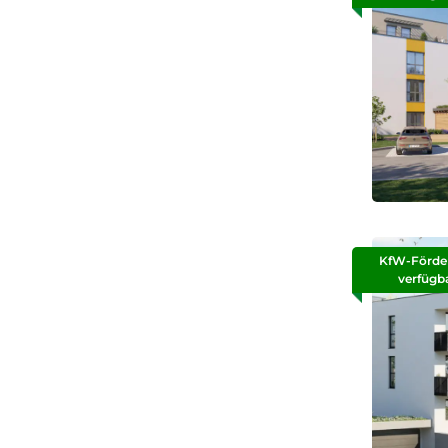
KfW-Förde
verfügb