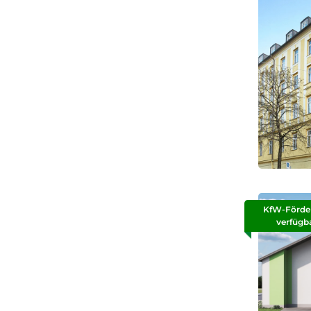
KfW-Förde
verfügb