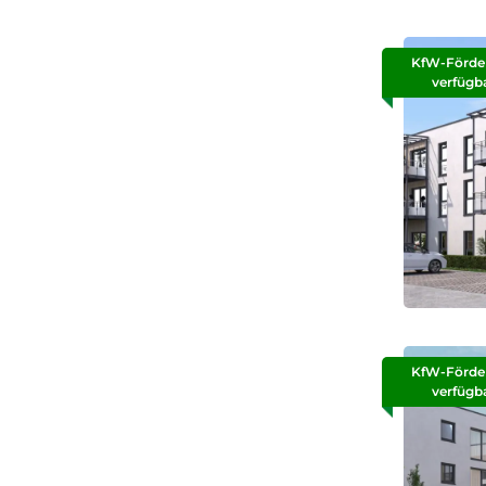
KfW-Förde
verfügb
KfW-Förde
verfügb