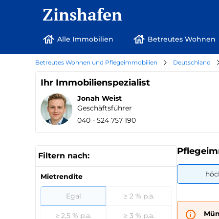
Zinshafen
Alle Immobilien
Betreutes Wohnen
Betreutes Wohnen und Pflegeimmobilien
Deutschland
Ihr Immobilienspezialist
Jonah Weist
Geschäftsführer
040 - 524 757 190
Pflegeim
Filtern nach:
höc
Mietrendite
Egal
≥ 2 % p.a.
Mün
≥ 2,5 % p.a.
≥ 3 % p.a.