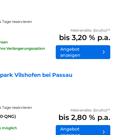
14 Tage reservieren
Mietrendite: (brutto)*¹
bis 3,20 % p.a.
insen
ahre Verlängerungsoption
Angebot
anzeigen
ark Vilshofen bei Passau
14 Tage reservieren
Mietrendite: (brutto)*¹
bis 2,80 % p.a.
40-QNG)
n möglich
Angebot