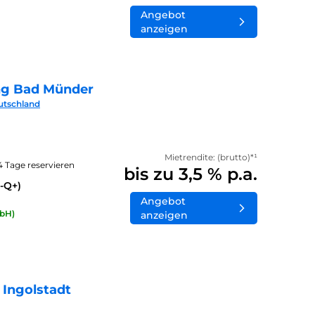
Angebot
anzeigen
ng Bad Münder
utschland
Mietrendite: (brutto)*¹
14 Tage reservieren
bis zu 3,5 % p.a.
-Q+)
Angebot
bH)
anzeigen
 Ingolstadt