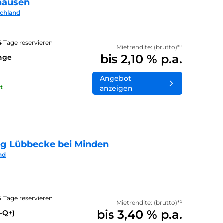
hausen
schland
14 Tage reservieren
Mietrendite: (brutto)*¹
bis 2,10 % p.a.
lage
Angebot
t
anzeigen
ng Lübbecke bei Minden
nd
14 Tage reservieren
Mietrendite: (brutto)*¹
bis 3,40 % p.a.
-Q+)