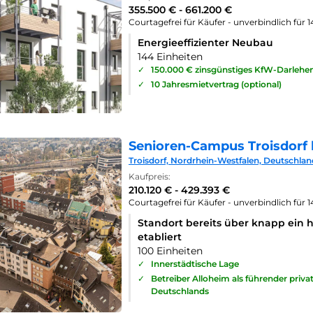
355.500 € - 661.200 €
Courtagefrei für Käufer - unverbindlich für 
Energieeffizienter Neubau
144 Einheiten
✓
150.000 € zinsgünstiges KfW-Darlehe
✓
10 Jahresmietvertrag (optional)
Senioren-Campus Troisdorf 
Troisdorf, Nordrhein-Westfalen, Deutschlan
Kaufpreis:
210.120 € - 429.393 €
Courtagefrei für Käufer - unverbindlich für 
Standort bereits über knapp ein 
etabliert
100 Einheiten
✓
Innerstädtische Lage
✓
Betreiber Alloheim als führender priv
Deutschlands