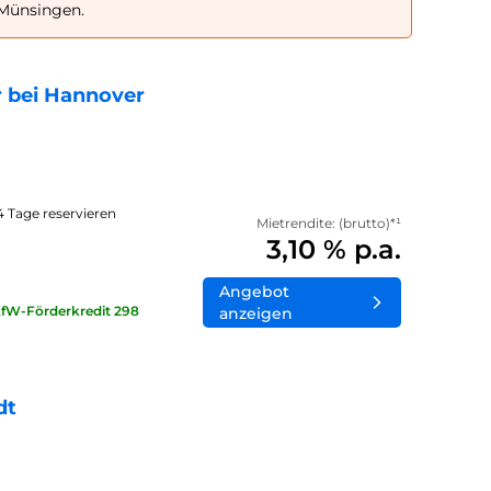
 Münsingen.
 bei Hannover
14 Tage reservieren
Mietrendite: (brutto)*¹
3,10 % p.a.
Angebot
KfW-Förderkredit 298
anzeigen
dt