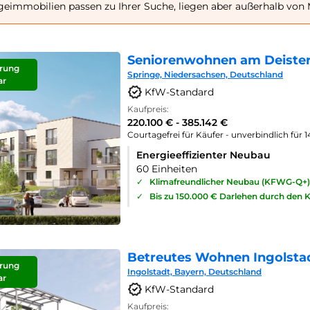
geimmobilien passen zu Ihrer Suche, liegen aber außerhalb von
Seniorenwohnen am Deister
rung
Springe, Niedersachsen, Deutschland
ar
KfW-Standard
Kaufpreis:
220.100 € - 385.142 €
Courtagefrei für Käufer - unverbindlich für 
Energieeffizienter Neubau
60 Einheiten
✓
Klimafreundlicher Neubau (KFWG-Q+)
✓
Bis zu 150.000 € Darlehen durch den 
Betreutes Wohnen Ingolsta
rung
Ingolstadt, Bayern, Deutschland
ar
KfW-Standard
Kaufpreis: