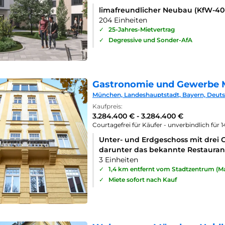
limafreundlicher Neubau (KfW-4
204 Einheiten
✓
25-Jahres-Mietvertrag
✓
Degressive und Sonder-AfA
Gastronomie und Gewerbe 
München, Landeshauptstadt, Bayern, Deut
Kaufpreis:
3.284.400 € - 3.284.400 €
Courtagefrei für Käufer - unverbindlich für 
Unter- und Erdgeschoss mit drei 
darunter das bekannte Restaurant
3 Einheiten
✓
1,4 km entfernt vom Stadtzentrum (Ma
✓
Miete sofort nach Kauf