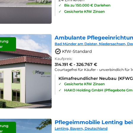
✓
Bis zu 150.000 € Darlehen
✓
Gesicherte KfW Zinsen
Ambulante Pflegeeinrichtu
rung
Bad Münder am Deister, Niedersachsen, De
ar
KfW-Standard
Kaufpreis:
314.191 € - 326.767 €
Courtagefrei für Käufer - unverbindlich für 
Klimafreundlicher Neubau (KFWG
✓
Gesicherte KfW Zinsen
✓
HAKO Holding GmbH (Pflegebote Gm
Pflegeimmobilie Lenting bei
rung
Lenting, Bayern, Deutschland
ar