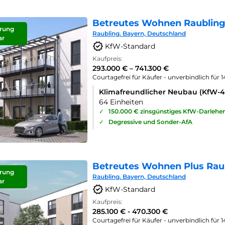
Betreutes Wohnen Raubling
rung
Raubling. Bayern, Deutschland
ar
KfW-Standard
Kaufpreis:
293.000 € – 741.300 €
Courtagefrei für Käufer - unverbindlich für 
Klimafreundlicher Neubau (KfW-
64 Einheiten
✓
150.000 € zinsgünstiges KfW-Darlehe
✓
Degressive und Sonder-AfA
Betreutes Wohnen Plus Rau
rung
Raubling. Bayern, Deutschland
ar
KfW-Standard
Kaufpreis:
285.100 € - 470.300 €
Courtagefrei für Käufer - unverbindlich für 