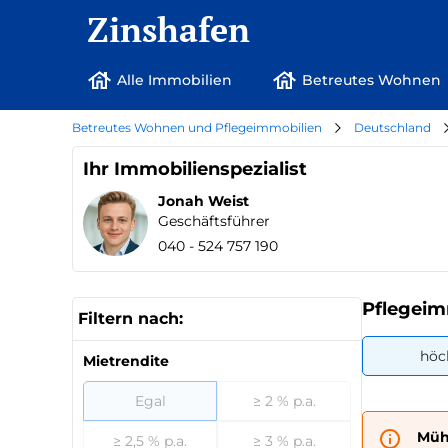
Zinshafen
Alle Immobilien
Betreutes Wohnen
Betreutes Wohnen und Pflegeimmobilien
Deutschland
Ihr Immobilienspezialist
Jonah Weist
Geschäftsführer
040 - 524 757 190
Pflegeim
Filtern nach:
höc
Mietrendite
Egal
≥ 2 % p.a.
Müh
≥ 2,5 % p.a.
≥ 3 % p.a.