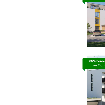
KfW-Förde
verfügb