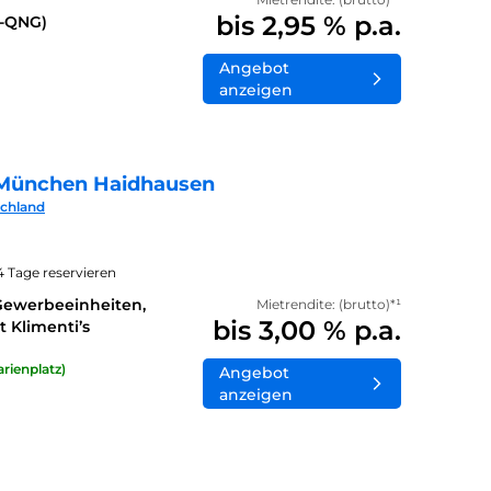
bis 2,95 % p.a.
0-QNG)
Angebot
anzeigen
München Haidhausen
schland
14 Tage reservieren
Gewerbeeinheiten,
Mietrendite: (brutto)*¹
bis 3,00 % p.a.
 Klimenti’s
rienplatz)
Angebot
anzeigen