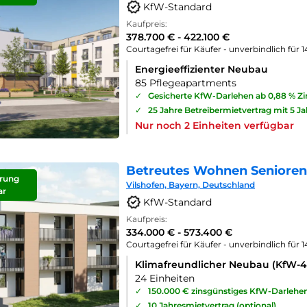
KfW-Standard
Kaufpreis:
378.700 € - 422.100 €
Courtagefrei für Käufer - unverbindlich für 
Energieeffizienter Neubau
85 Pflegeapartments
✓
Gesicherte KfW-Darlehen ab 0,88 % Z
✓
25 Jahre Betreibermietvertrag mit 5 J
Nur noch 2 Einheiten verfügbar
Betreutes Wohnen Seniorenp
rung
Vilshofen, Bayern, Deutschland
ar
KfW-Standard
Kaufpreis:
334.000 € - 573.400 €
Courtagefrei für Käufer - unverbindlich für 
Klimafreundlicher Neubau (KfW-
24 Einheiten
✓
150.000 € zinsgünstiges KfW-Darlehe
✓
10 Jahresmietvertrag (optional)