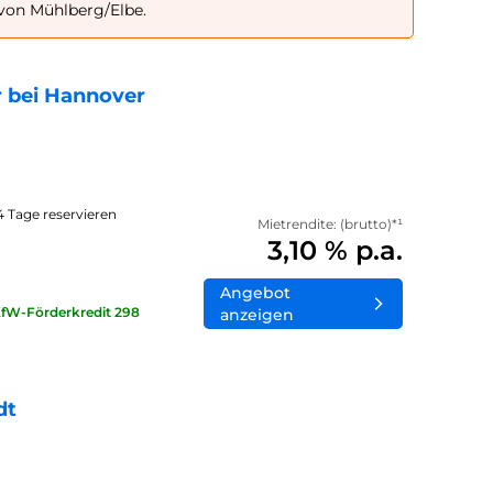
 von Mühlberg/Elbe.
 bei Hannover
14 Tage reservieren
Mietrendite: (brutto)*¹
3,10 % p.a.
Angebot
KfW-Förderkredit 298
anzeigen
dt