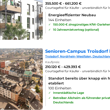
355.500 € - 661.200 €
Courtagefrei für Käufer - unverbindlich für 
Energieeffizienter Neubau
144 Einheiten
✓
150.000 € zinsgünstiges KfW-Darlehe
✓
10 Jahresmietvertrag (optional)
Senioren-Campus Troisdorf 
Troisdorf, Nordrhein-Westfalen, Deutschlan
Kaufpreis:
210.120 € - 429.393 €
Courtagefrei für Käufer - unverbindlich für 
Standort bereits über knapp ein 
etabliert
100 Einheiten
✓
Innerstädtische Lage
✓
Betreiber Alloheim als führender priv
Deutschlands