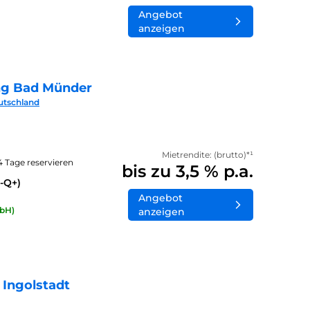
Angebot
anzeigen
ng Bad Münder
utschland
Mietrendite: (brutto)*¹
14 Tage reservieren
bis zu 3,5 % p.a.
-Q+)
Angebot
bH)
anzeigen
 Ingolstadt