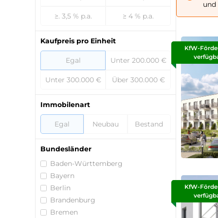
und 
≥. 3,5 % p.a.
≥ 4 % p.a.
Kaufpreis pro Einheit
KfW-Förde
verfügb
Egal
Unter 200.000 €
Unter 300.000 €
Über 300.000 €
Immobilenart
Egal
Neubau
Bestand
Bundesländer
Baden-Württemberg
Bayern
KfW-Förde
Berlin
verfügb
Brandenburg
Bremen