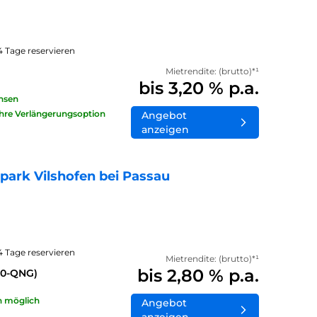
14 Tage reservieren
Mietrendite: (brutto)*¹
bis 3,20 % p.a.
insen
ahre Verlängerungsoption
Angebot
anzeigen
ark Vilshofen bei Passau
14 Tage reservieren
Mietrendite: (brutto)*¹
bis 2,80 % p.a.
40-QNG)
n möglich
Angebot