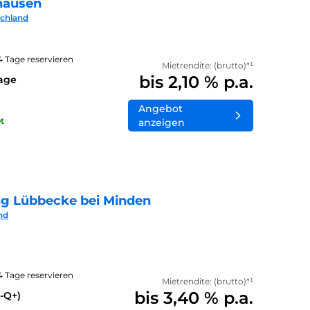
hausen
schland
14 Tage reservieren
Mietrendite: (brutto)*¹
bis 2,10 % p.a.
lage
Angebot
t
anzeigen
ng Lübbecke bei Minden
nd
14 Tage reservieren
Mietrendite: (brutto)*¹
bis 3,40 % p.a.
-Q+)