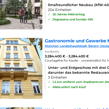
limafreundlicher Neubau (KfW-4
204 Einheiten
✓
25-Jahres-Mietvertrag
✓
Degressive und Sonder-AfA
Gastronomie und Gewerbe 
München, Landeshauptstadt, Bayern, Deut
Kaufpreis:
3.284.400 € - 3.284.400 €
Courtagefrei für Käufer - unverbindlich für 
Unter- und Erdgeschoss mit drei 
darunter das bekannte Restaurant
3 Einheiten
✓
1,4 km entfernt vom Stadtzentrum (Ma
✓
Miete sofort nach Kauf