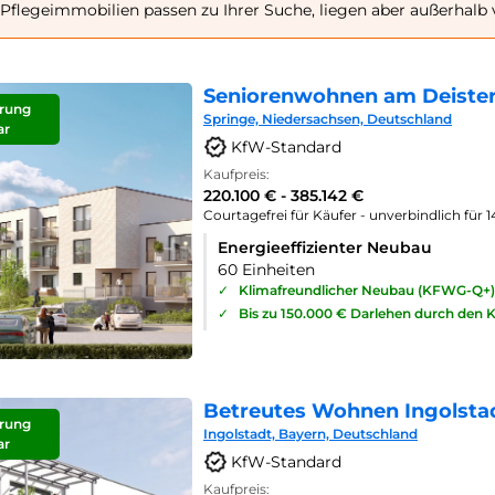
Pflegeimmobilien passen zu Ihrer Suche, liegen aber außerhalb
Seniorenwohnen am Deister
rung
Springe, Niedersachsen, Deutschland
ar
KfW-Standard
Kaufpreis:
220.100 € - 385.142 €
Courtagefrei für Käufer - unverbindlich für 
Energieeffizienter Neubau
60 Einheiten
✓
Klimafreundlicher Neubau (KFWG-Q+)
✓
Bis zu 150.000 € Darlehen durch den 
Betreutes Wohnen Ingolsta
rung
Ingolstadt, Bayern, Deutschland
ar
KfW-Standard
Kaufpreis: