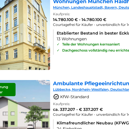
Wohnungen München Haid
München, Landeshauptstadt, Bayern, Deut
Kaufpreis:
14.780.100 € - 14.780.100 €
Courtagefrei für Käufer - unverbindlich für 
Etablierter Bestand in bester Eck
13 Wohnungen
✓
Teile der Wohnungen kernsaniert
✓
Dachgeschoss vollständig neu errichte
Ambulante Pflegeeinrichtu
rung
Lübbecke, Nordrhein-Westfalen, Deutschla
ar
KfW-Standard
Kaufpreis:
ca. 337.207 - € 337.207 €
Courtagefrei für Käufer - unverbindlich für 
Klimafreundlicher Neubau (KFWG
24 Einheiten