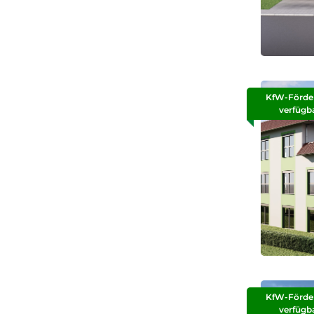
KfW-Förde
verfügb
KfW-Förde
verfügb