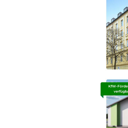
KfW-Förde
verfügb