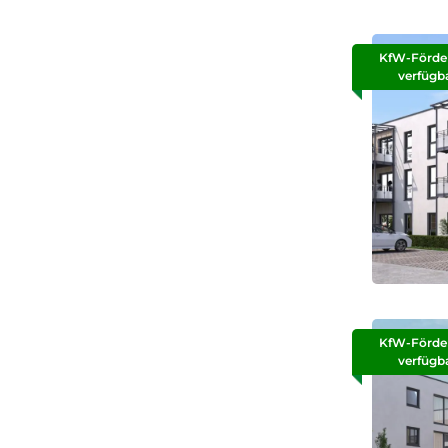
KfW-Förde
verfügb
KfW-Förde
verfügb