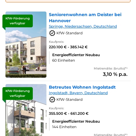
Seniorenwohnen am Deister bei
KfW-Förderung
Hannover
verfügbar
Springe, Niedersachsen, Deutschland
KfW-Standard
Kaufpreis:
220.100 € - 385.142 €
Energieeffizienter Neubau
60 Einheiten
Mietrendite: (brutto)*¹
3,10 % p.a.
Betreutes Wohnen Ingolstadt
KfW-Förderung
Ingolstadt, Bayern, Deutschland
verfügbar
KfW-Standard
Kaufpreis:
355.500 € - 661.200 €
Energieeffizienter Neubau
144 Einheiten
Mietrendite: (brutto)*¹