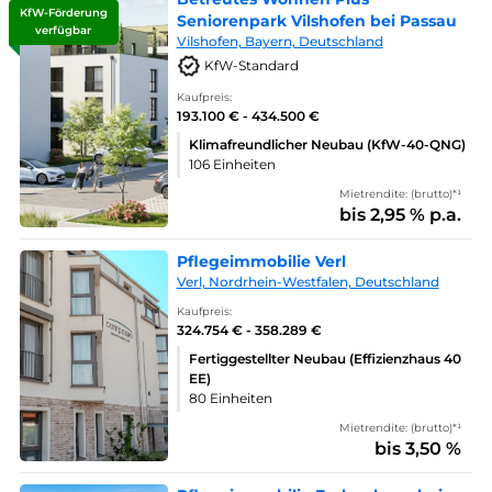
KfW-Förderung
Seniorenpark Vilshofen bei Passau
verfügbar
Vilshofen, Bayern, Deutschland
KfW-Standard
Kaufpreis:
193.100 € - 434.500 €
Klimafreundlicher Neubau (KfW-40-QNG)
106 Einheiten
Mietrendite: (brutto)*¹
bis 2,95 % p.a.
Pflegeimmobilie Verl
Verl, Nordrhein-Westfalen, Deutschland
Kaufpreis:
324.754 € - 358.289 €
Fertiggestellter Neubau (Effizienzhaus 40
EE)
80 Einheiten
Mietrendite: (brutto)*¹
bis 3,50 %