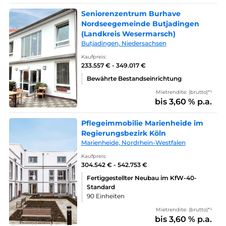
Seniorenzentrum Burhave
Nordseegemeinde Butjadingen
(Landkreis Wesermarsch)
Butjadingen, Niedersachsen
Kaufpreis:
233.557 € - 349.017 €
Bewährte Bestandseinrichtung
Mietrendite: (brutto)*¹
bis 3,60 % p.a.
Pflegeimmobilie Marienheide im
Regierungsbezirk Köln
Marienheide, Nordrhein-Westfalen
Kaufpreis:
304.542 € - 542.753 €
Fertiggestellter Neubau im KfW-40-
Standard
90 Einheiten
Mietrendite: (brutto)*¹
bis 3,60 % p.a.