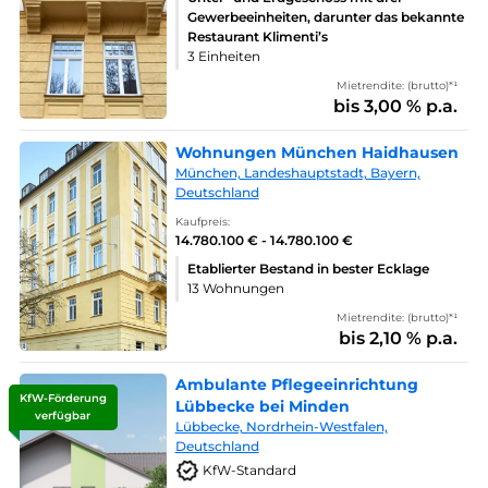
Gewerbeeinheiten, darunter das bekannte
Restaurant Klimenti’s
3 Einheiten
Mietrendite: (brutto)*¹
bis 3,00 % p.a.
Wohnungen München Haidhausen
München, Landeshauptstadt, Bayern,
Deutschland
Kaufpreis:
14.780.100 € - 14.780.100 €
Etablierter Bestand in bester Ecklage
13 Wohnungen
Mietrendite: (brutto)*¹
bis 2,10 % p.a.
Ambulante Pflegeeinrichtung
KfW-Förderung
Lübbecke bei Minden
verfügbar
Lübbecke, Nordrhein-Westfalen,
Deutschland
KfW-Standard