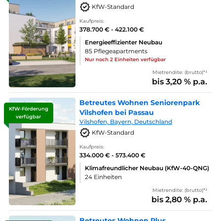
KfW-Standard
Kaufpreis:
378.700 € - 422.100 €
Energieeffizienter Neubau
85 Pflegeapartments
Nur noch 2 Einheiten verfügbar
Mietrendite: (brutto)*¹
bis 3,20 % p.a.
Betreutes Wohnen Seniorenpark
KfW-Förderung
Vilshofen bei Passau
verfügbar
Vilshofen, Bayern, Deutschland
KfW-Standard
Kaufpreis:
334.000 € - 573.400 €
Klimafreundlicher Neubau (KfW-40-QNG)
24 Einheiten
Mietrendite: (brutto)*¹
bis 2,80 % p.a.
Betreutes Wohnen Plus