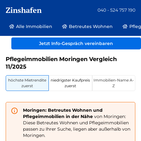
Zinshafen
040 - 524 757 190
Alle Immobilien
Betreutes Wohnen
Pfle
Betreutes Wohnen und Pflegeimmobilien
Deutschland
Niedersachsen
Jetzt Info-Gespräch vereinbaren
Moringen
Pflegeimmobilien Moringen Vergleich
11/2025
höchste Mietrendite
niedrigster Kaufpreis
Immobilien-Name A-
zuerst
zuerst
Z
Moringen: Betreutes Wohnen und
Pflegeimmobilien in der Nähe
von Moringen:
Diese Betreutes Wohnen und Pflegeimmobilien
passen zu Ihrer Suche, liegen aber außerhalb von
Moringen.