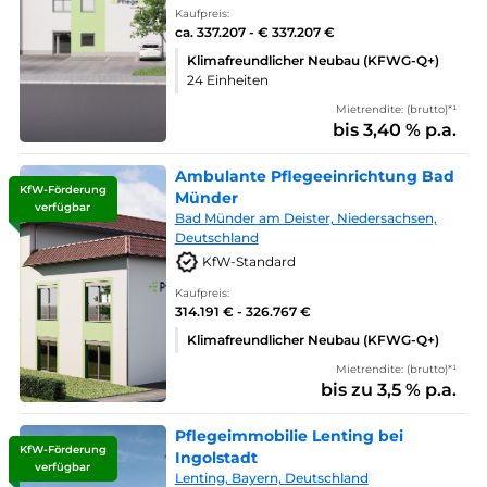
Kaufpreis:
ca. 337.207 - € 337.207 €
Klimafreundlicher Neubau (KFWG-Q+)
24 Einheiten
Mietrendite: (brutto)*¹
bis 3,40 % p.a.
Ambulante Pflegeeinrichtung Bad
KfW-Förderung
Münder
verfügbar
Bad Münder am Deister, Niedersachsen,
Deutschland
KfW-Standard
Kaufpreis:
314.191 € - 326.767 €
Klimafreundlicher Neubau (KFWG-Q+)
Mietrendite: (brutto)*¹
bis zu 3,5 % p.a.
Pflegeimmobilie Lenting bei
KfW-Förderung
Ingolstadt
verfügbar
Lenting, Bayern, Deutschland