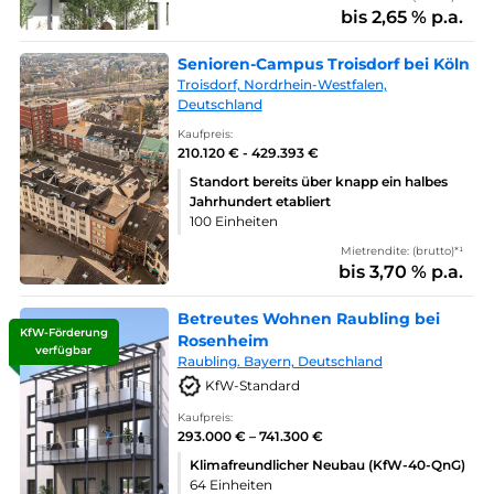
bis 2,65 % p.a.
Senioren-Campus Troisdorf bei Köln
Troisdorf, Nordrhein-Westfalen,
Deutschland
Kaufpreis:
210.120 € - 429.393 €
Standort bereits über knapp ein halbes
Jahrhundert etabliert
100 Einheiten
Mietrendite: (brutto)*¹
bis 3,70 % p.a.
Betreutes Wohnen Raubling bei
KfW-Förderung
Rosenheim
verfügbar
Raubling. Bayern, Deutschland
KfW-Standard
Kaufpreis:
293.000 € – 741.300 €
Klimafreundlicher Neubau (KfW-40-QnG)
64 Einheiten