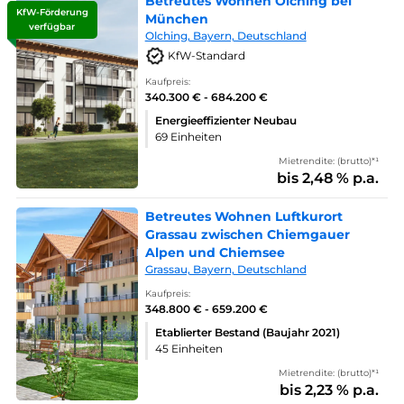
Betreutes Wohnen Olching bei
KfW-Förderung
München
verfügbar
Olching, Bayern, Deutschland
KfW-Standard
Kaufpreis:
340.300 € - 684.200 €
Energieeffizienter Neubau
69 Einheiten
Mietrendite: (brutto)*¹
bis 2,48 % p.a.
Betreutes Wohnen Luftkurort
Grassau zwischen Chiemgauer
Alpen und Chiemsee
Grassau, Bayern, Deutschland
Kaufpreis:
348.800 € - 659.200 €
Etablierter Bestand (Baujahr 2021)
45 Einheiten
Mietrendite: (brutto)*¹
bis 2,23 % p.a.