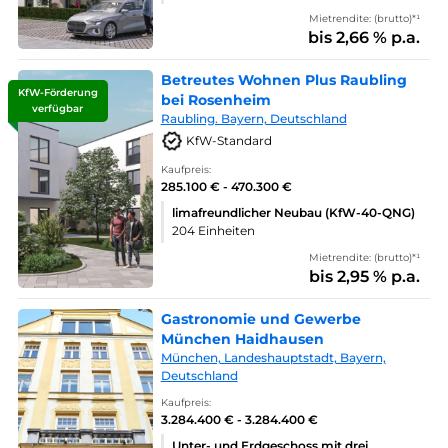
Mietrendite: (brutto)*¹
bis 2,66 % p.a.
Betreutes Wohnen Plus Raubling
KfW-Förderung
bei Rosenheim
verfügbar
Raubling. Bayern, Deutschland
KfW-Standard
Kaufpreis:
285.100 € - 470.300 €
limafreundlicher Neubau (KfW-40-QNG)
204 Einheiten
Mietrendite: (brutto)*¹
bis 2,95 % p.a.
Gastronomie und Gewerbe
München Haidhausen
München, Landeshauptstadt, Bayern,
Deutschland
Kaufpreis:
3.284.400 € - 3.284.400 €
Unter- und Erdgeschoss mit drei