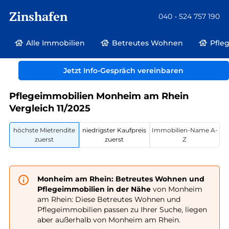
Zinshafen
040 - 524 757 190
Alle Immobilien
Betreutes Wohnen
Pfle
Betreutes Wohnen und Pflegeimmobilien
Deutschland
Jetzt Info-Gespräch vereinbaren
Nordrhein-Westfalen
Monheim am Rhein
Pflegeimmobilien Monheim am Rhein
Vergleich 11/2025
höchste Mietrendite
niedrigster Kaufpreis
Immobilien-Name A-
zuerst
zuerst
Z
Monheim am Rhein: Betreutes Wohnen und
Pflegeimmobilien in der Nähe
von Monheim
am Rhein: Diese Betreutes Wohnen und
Pflegeimmobilien passen zu Ihrer Suche, liegen
aber außerhalb von Monheim am Rhein.