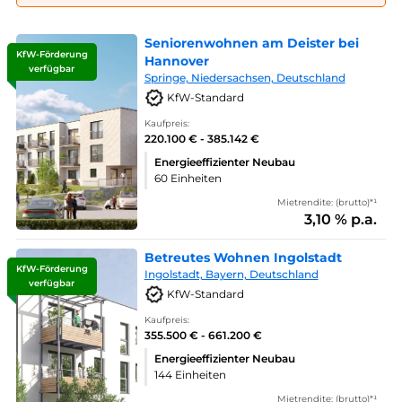
Seniorenwohnen am Deister bei
KfW-Förderung
Hannover
verfügbar
Springe, Niedersachsen, Deutschland
KfW-Standard
Kaufpreis:
220.100 € - 385.142 €
Energieeffizienter Neubau
60 Einheiten
Mietrendite: (brutto)*¹
3,10 % p.a.
Betreutes Wohnen Ingolstadt
KfW-Förderung
Ingolstadt, Bayern, Deutschland
verfügbar
KfW-Standard
Kaufpreis:
355.500 € - 661.200 €
Energieeffizienter Neubau
144 Einheiten
Mietrendite: (brutto)*¹