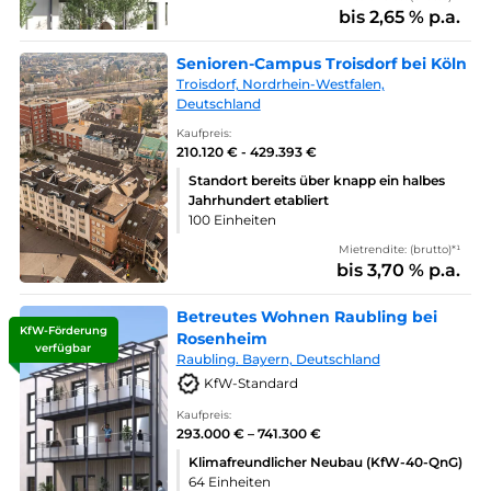
bis 2,65 % p.a.
Senioren-Campus Troisdorf bei Köln
Troisdorf, Nordrhein-Westfalen,
Deutschland
Kaufpreis:
210.120 € - 429.393 €
Standort bereits über knapp ein halbes
Jahrhundert etabliert
100 Einheiten
Mietrendite: (brutto)*¹
bis 3,70 % p.a.
Betreutes Wohnen Raubling bei
KfW-Förderung
Rosenheim
verfügbar
Raubling. Bayern, Deutschland
KfW-Standard
Kaufpreis:
293.000 € – 741.300 €
Klimafreundlicher Neubau (KfW-40-QnG)
64 Einheiten