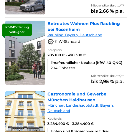
Mietrendite: (brutto)*¹
bis 2,66 % p.a.
Betreutes Wohnen Plus Raubling
KfW-Förderung
bei Rosenheim
verfügbar
Raubling. Bayern, Deutschland
KfW-Standard
Kaufpreis:
285.100 € - 470.300 €
limafreundlicher Neubau (KfW-40-QNG)
204 Einheiten
Mietrendite: (brutto)*¹
bis 2,95 % p.a.
Gastronomie und Gewerbe
München Haidhausen
München, Landeshauptstadt, Bayern,
Deutschland
Kaufpreis:
3.284.400 € - 3.284.400 €
Unter- und Erdgeschoss mit drei