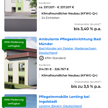
Kaufpreis:
ca. 337.207 - € 337.207 €
Klimafreundlicher Neubau (KFWG-Q+)
24 Einheiten
Mietrendite: (brutto)*¹
bis 3,40 % p.a.
Ambulante Pflegeeinrichtung Bad
KfW-Förderung
Münder
verfügbar
Bad Münder am Deister, Niedersachsen,
Deutschland
KfW-Standard
Kaufpreis:
314.191 € - 326.767 €
Klimafreundlicher Neubau (KFWG-Q+)
Mietrendite: (brutto)*¹
bis zu 3,5 % p.a.
Pflegeimmobilie Lenting bei
KfW-Förderung
Ingolstadt
verfügbar
Lenting, Bayern, Deutschland