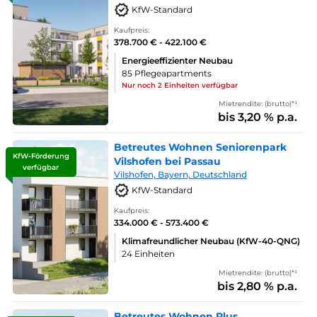
KfW-Standard
Kaufpreis:
378.700 € - 422.100 €
Energieeffizienter Neubau
85 Pflegeapartments
Nur noch 2 Einheiten verfügbar
Mietrendite: (brutto)*¹
bis 3,20 % p.a.
Betreutes Wohnen Seniorenpark
KfW-Förderung
Vilshofen bei Passau
verfügbar
Vilshofen, Bayern, Deutschland
KfW-Standard
Kaufpreis:
334.000 € - 573.400 €
Klimafreundlicher Neubau (KfW-40-QNG)
24 Einheiten
Mietrendite: (brutto)*¹
bis 2,80 % p.a.
Betreutes Wohnen Plus