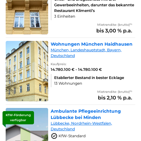
Gewerbeeinheiten, darunter das bekannte
Restaurant Klimenti’s
3 Einheiten
Mietrendite: (brutto)*¹
bis 3,00 % p.a.
Wohnungen München Haidhausen
München, Landeshauptstadt, Bayern,
Deutschland
Kaufpreis:
14.780.100 € - 14.780.100 €
Etablierter Bestand in bester Ecklage
13 Wohnungen
Mietrendite: (brutto)*¹
bis 2,10 % p.a.
Ambulante Pflegeeinrichtung
KfW-Förderung
Lübbecke bei Minden
verfügbar
Lübbecke, Nordrhein-Westfalen,
Deutschland
KfW-Standard