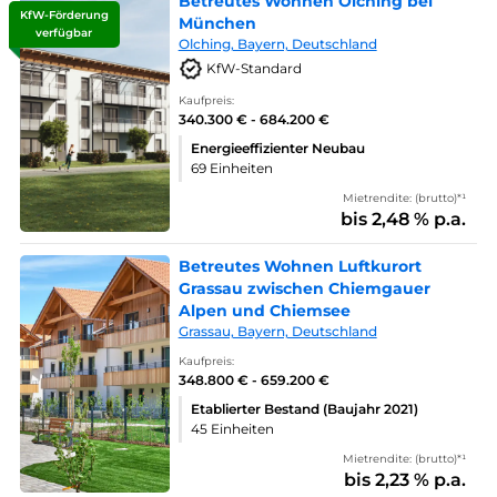
Betreutes Wohnen Olching bei
KfW-Förderung
München
verfügbar
Olching, Bayern, Deutschland
KfW-Standard
Kaufpreis:
340.300 € - 684.200 €
Energieeffizienter Neubau
69 Einheiten
Mietrendite: (brutto)*¹
bis 2,48 % p.a.
Betreutes Wohnen Luftkurort
Grassau zwischen Chiemgauer
Alpen und Chiemsee
Grassau, Bayern, Deutschland
Kaufpreis:
348.800 € - 659.200 €
Etablierter Bestand (Baujahr 2021)
45 Einheiten
Mietrendite: (brutto)*¹
bis 2,23 % p.a.