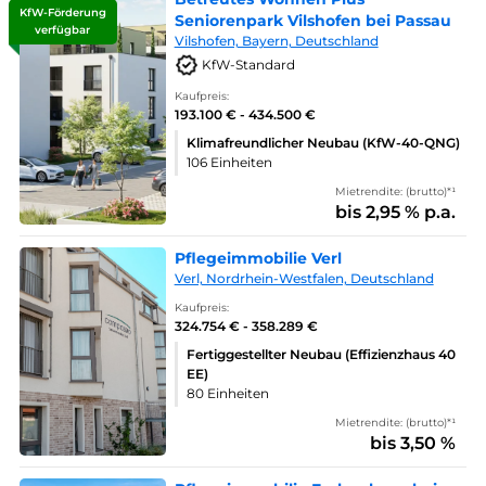
KfW-Förderung
Seniorenpark Vilshofen bei Passau
verfügbar
Vilshofen, Bayern, Deutschland
KfW-Standard
Kaufpreis:
193.100 € - 434.500 €
Klimafreundlicher Neubau (KfW-40-QNG)
106 Einheiten
Mietrendite: (brutto)*¹
bis 2,95 % p.a.
Pflegeimmobilie Verl
Verl, Nordrhein-Westfalen, Deutschland
Kaufpreis:
324.754 € - 358.289 €
Fertiggestellter Neubau (Effizienzhaus 40
EE)
80 Einheiten
Mietrendite: (brutto)*¹
bis 3,50 %