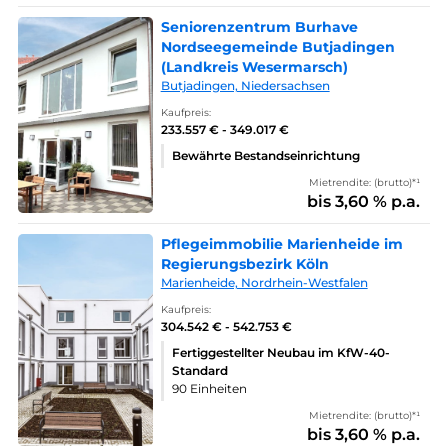
Seniorenzentrum Burhave
Nordseegemeinde Butjadingen
(Landkreis Wesermarsch)
Butjadingen, Niedersachsen
Kaufpreis:
233.557 € - 349.017 €
Bewährte Bestandseinrichtung
Mietrendite: (brutto)*¹
bis 3,60 % p.a.
Pflegeimmobilie Marienheide im
Regierungsbezirk Köln
Marienheide, Nordrhein-Westfalen
Kaufpreis:
304.542 € - 542.753 €
Fertiggestellter Neubau im KfW-40-
Standard
90 Einheiten
Mietrendite: (brutto)*¹
bis 3,60 % p.a.