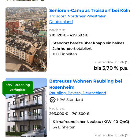
Senioren-Campus Troisdorf bei Köln
Troisdorf, Nordrhein-Westfalen,
Deutschland
Kaufpreis:
210.120 € - 429.393 €
Standort bereits über knapp ein halbes
Jahrhundert etabliert
100 Einheiten
Mietrendite: (brutto)*¹
bis 3,70 % p.a.
Betreutes Wohnen Raubling bei
KfW-Förderung
Rosenheim
verfügbar
Raubling. Bayern, Deutschland
KfW-Standard
Kaufpreis:
293.000 € – 741.300 €
Klimafreundlicher Neubau (KfW-40-QnG)
64 Einheiten
Mietrendite: (brutto)*¹