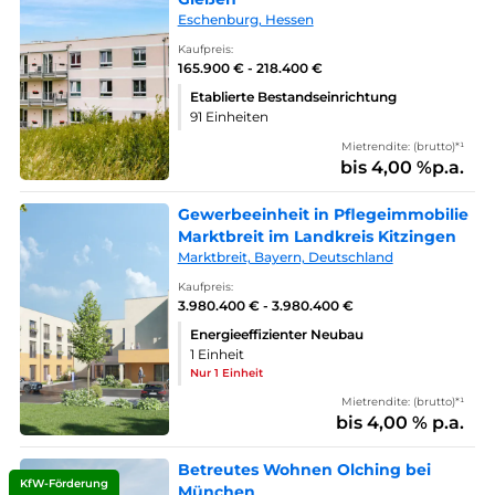
Eschenburg, Hessen
Kaufpreis:
165.900 € - 218.400 €
Etablierte Bestandseinrichtung
91 Einheiten
Mietrendite: (brutto)*¹
bis 4,00 %p.a.
Gewerbeeinheit in Pflegeimmobilie
Marktbreit im Landkreis Kitzingen
Marktbreit, Bayern, Deutschland
Kaufpreis:
3.980.400 € - 3.980.400 €
Energieeffizienter Neubau
1 Einheit
Nur 1 Einheit
Mietrendite: (brutto)*¹
bis 4,00 % p.a.
Betreutes Wohnen Olching bei
KfW-Förderung
München