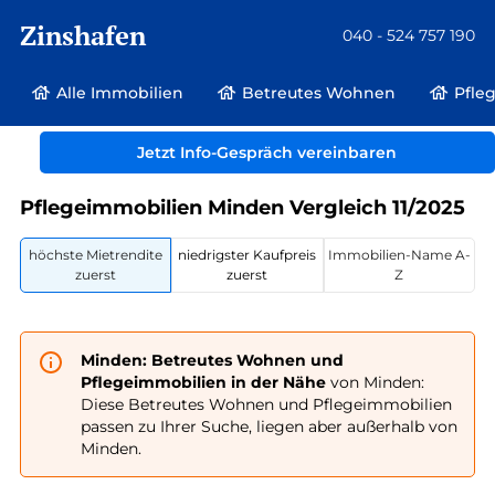
Zinshafen
040 - 524 757 190
Alle Immobilien
Betreutes Wohnen
Pfle
Betreutes Wohnen und Pflegeimmobilien
Deutschland
Jetzt Info-Gespräch vereinbaren
Nordrhein-Westfalen
Minden
Pflegeimmobilien Minden Vergleich 11/2025
höchste Mietrendite
niedrigster Kaufpreis
Immobilien-Name A-
zuerst
zuerst
Z
Minden: Betreutes Wohnen und
Pflegeimmobilien in der Nähe
von Minden:
Diese Betreutes Wohnen und Pflegeimmobilien
passen zu Ihrer Suche, liegen aber außerhalb von
Minden.