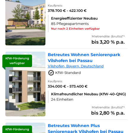
Kaufpreis:
378.700 € - 422.100 €
Energieeffizienter Neubau
85 Pflegeapartments
Nur noch 2 Einheiten verfügbar
Mietrendite: (brutto)*¹
bis 3,20 % p.a.
Betreutes Wohnen Seniorenpark
KfW-Förderung
Vilshofen bei Passau
verfügbar
Vilshofen, Bayern, Deutschland
KfW-Standard
Kaufpreis:
334.000 € - 573.400 €
Klimafreundlicher Neubau (KfW-40-QNG)
24 Einheiten
Mietrendite: (brutto)*¹
bis 2,80 % p.a.
Betreutes Wohnen Plus
KfW-Förderung
Seniorenpark Vilshofen bei Passau