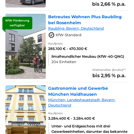
bis 2,66 % p.a.
Betreutes Wohnen Plus Raubling
KfW-Förderung
bei Rosenheim
verfügbar
Raubling. Bayern, Deutschland
KfW-Standard
Kaufpreis:
285.100 € - 470.300 €
limafreundlicher Neubau (KfW-40-QNG)
204 Einheiten
Mietrendite: (brutto)*¹
bis 2,95 % p.a.
Gastronomie und Gewerbe
München Haidhausen
München, Landeshauptstadt, Bayern,
Deutschland
Kaufpreis:
3.284.400 € - 3.284.400 €
Unter- und Erdgeschoss mit drei
Gewerbeeinheiten, darunter das bekannte