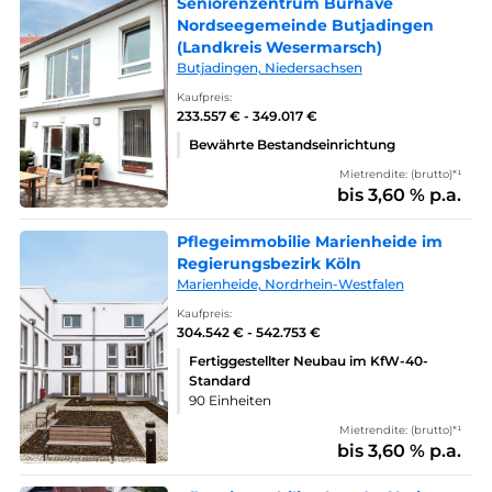
Seniorenzentrum Burhave
Nordseegemeinde Butjadingen
(Landkreis Wesermarsch)
Butjadingen, Niedersachsen
Kaufpreis:
233.557 € - 349.017 €
Bewährte Bestandseinrichtung
Mietrendite: (brutto)*¹
bis 3,60 % p.a.
Pflegeimmobilie Marienheide im
Regierungsbezirk Köln
Marienheide, Nordrhein-Westfalen
Kaufpreis:
304.542 € - 542.753 €
Fertiggestellter Neubau im KfW-40-
Standard
90 Einheiten
Mietrendite: (brutto)*¹
bis 3,60 % p.a.