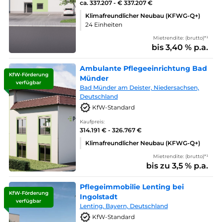
ca. 337.207 - € 337.207 €
Klimafreundlicher Neubau (KFWG-Q+)
24 Einheiten
Mietrendite: (brutto)*¹
bis 3,40 % p.a.
Ambulante Pflegeeinrichtung Bad
KfW-Förderung
Münder
verfügbar
Bad Münder am Deister, Niedersachsen,
Deutschland
KfW-Standard
Kaufpreis:
314.191 € - 326.767 €
Klimafreundlicher Neubau (KFWG-Q+)
Mietrendite: (brutto)*¹
bis zu 3,5 % p.a.
Pflegeimmobilie Lenting bei
KfW-Förderung
Ingolstadt
verfügbar
Lenting, Bayern, Deutschland
KfW-Standard