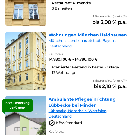
Restaurant Klimenti’s
3 Einheiten
Mietrendite: (brutto)*¹
bis 3,00 % p.a.
Wohnungen München Haidhausen
München, Landeshauptstadt, Bayern,
Deutschland
Kaufpreis:
14.780.100 € - 14.780.100 €
Etablierter Bestand in bester Ecklage
13 Wohnungen
Mietrendite: (brutto)*¹
bis 2,10 % p.a.
Ambulante Pflegeeinrichtung
KfW-Förderung
Lübbecke bei Minden
verfügbar
Lübbecke, Nordrhein-Westfalen,
Deutschland
KfW-Standard
Kaufpreis: