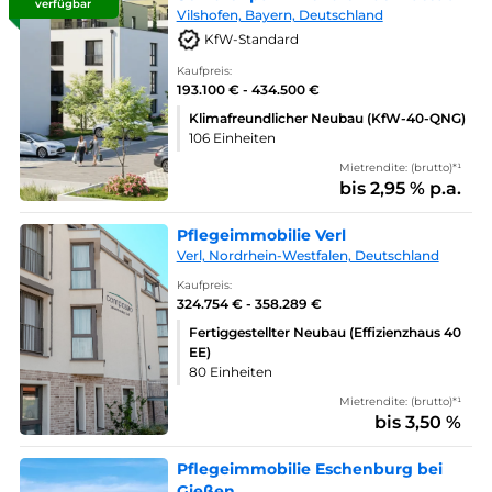
verfügbar
Vilshofen, Bayern, Deutschland
KfW-Standard
Kaufpreis:
193.100 € - 434.500 €
Klimafreundlicher Neubau (KfW-40-QNG)
106 Einheiten
Mietrendite: (brutto)*¹
bis 2,95 % p.a.
Pflegeimmobilie Verl
Verl, Nordrhein-Westfalen, Deutschland
Kaufpreis:
324.754 € - 358.289 €
Fertiggestellter Neubau (Effizienzhaus 40
EE)
80 Einheiten
Mietrendite: (brutto)*¹
bis 3,50 %
Pflegeimmobilie Eschenburg bei
Gießen