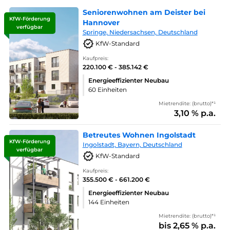
Seniorenwohnen am Deister bei
KfW-Förderung
Hannover
verfügbar
Springe, Niedersachsen, Deutschland
KfW-Standard
Kaufpreis:
220.100 € - 385.142 €
Energieeffizienter Neubau
60 Einheiten
Mietrendite: (brutto)*¹
3,10 % p.a.
Betreutes Wohnen Ingolstadt
KfW-Förderung
Ingolstadt, Bayern, Deutschland
verfügbar
KfW-Standard
Kaufpreis:
355.500 € - 661.200 €
Energieeffizienter Neubau
144 Einheiten
Mietrendite: (brutto)*¹
bis 2,65 % p.a.