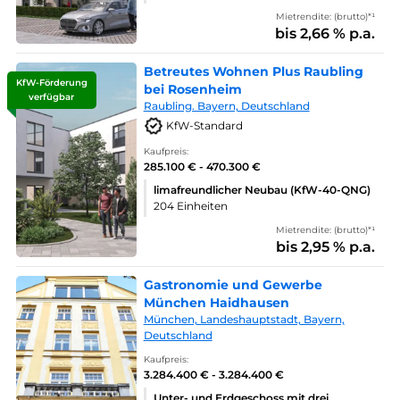
Mietrendite: (brutto)*¹
bis 2,66 % p.a.
Betreutes Wohnen Plus Raubling
KfW-Förderung
bei Rosenheim
verfügbar
Raubling. Bayern, Deutschland
KfW-Standard
Kaufpreis:
285.100 € - 470.300 €
limafreundlicher Neubau (KfW-40-QNG)
204 Einheiten
Mietrendite: (brutto)*¹
bis 2,95 % p.a.
Gastronomie und Gewerbe
München Haidhausen
München, Landeshauptstadt, Bayern,
Deutschland
Kaufpreis:
3.284.400 € - 3.284.400 €
Unter- und Erdgeschoss mit drei