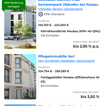
KfW-Förderung
Seniorenpark Vilshofen bei Passau
verfügbar
Vilshofen, Bayern, Deutschland
KfW-Standard
Kaufpreis:
193.100 € - 434.500 €
Klimafreundlicher Neubau (KfW-40-QNG)
106 Einheiten
Mietrendite: (brutto)*¹
bis 2,95 % p.a.
Pflegeimmobilie Verl
Verl, Nordrhein-Westfalen, Deutschland
Kaufpreis:
324.754 € - 358.289 €
Fertiggestellter Neubau (Effizienzhaus 40
EE)
80 Einheiten
Mietrendite: (brutto)*¹
bis 3,50 %