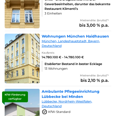
Gewerbeeinheiten, darunter das bekannte
Restaurant Klimenti’s
3 Einheiten
Mietrendite: (brutto)*¹
bis 3,00 % p.a.
Wohnungen München Haidhausen
München, Landeshauptstadt, Bayern,
Deutschland
Kaufpreis:
14.780.100 € - 14.780.100 €
Etablierter Bestand in bester Ecklage
13 Wohnungen
Mietrendite: (brutto)*¹
bis 2,10 % p.a.
Ambulante Pflegeeinrichtung
KfW-Förderung
Lübbecke bei Minden
verfügbar
Lübbecke, Nordrhein-Westfalen,
Deutschland
KfW-Standard