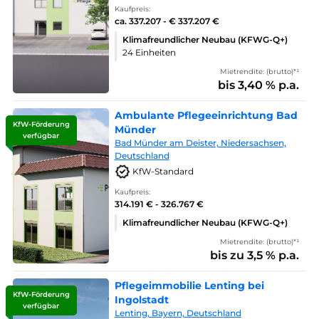
Kaufpreis:
ca. 337.207 - € 337.207 €
Klimafreundlicher Neubau (KFWG-Q+)
24 Einheiten
Mietrendite: (brutto)*¹
bis 3,40 % p.a.
Ambulante Pflegeeinrichtung Bad
KfW-Förderung
Münder
verfügbar
Bad Münder am Deister, Niedersachsen,
Deutschland
KfW-Standard
Kaufpreis:
314.191 € - 326.767 €
Klimafreundlicher Neubau (KFWG-Q+)
Mietrendite: (brutto)*¹
bis zu 3,5 % p.a.
Pflegeimmobilie Lenting bei
KfW-Förderung
Ingolstadt
verfügbar
Lenting, Bayern, Deutschland