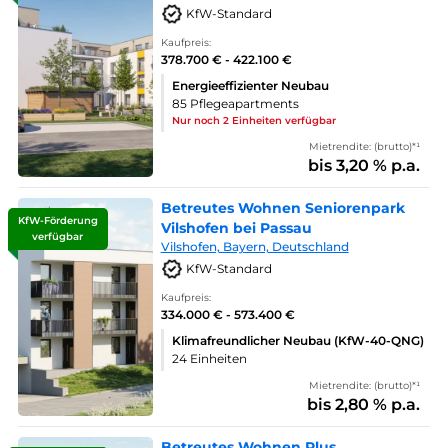
KfW-Standard
Kaufpreis:
378.700 € - 422.100 €
Energieeffizienter Neubau
85 Pflegeapartments
Nur noch 2 Einheiten verfügbar
Mietrendite: (brutto)*¹
bis 3,20 % p.a.
Betreutes Wohnen Seniorenpark
KfW-Förderung
Vilshofen bei Passau
verfügbar
Vilshofen, Bayern, Deutschland
KfW-Standard
Kaufpreis:
334.000 € - 573.400 €
Klimafreundlicher Neubau (KfW-40-QNG)
24 Einheiten
Mietrendite: (brutto)*¹
bis 2,80 % p.a.
Betreutes Wohnen Plus