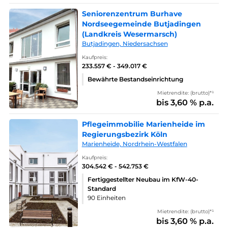
Seniorenzentrum Burhave
Nordseegemeinde Butjadingen
(Landkreis Wesermarsch)
Butjadingen, Niedersachsen
Kaufpreis:
233.557 € - 349.017 €
Bewährte Bestandseinrichtung
Mietrendite: (brutto)*¹
bis 3,60 % p.a.
Pflegeimmobilie Marienheide im
Regierungsbezirk Köln
Marienheide, Nordrhein-Westfalen
Kaufpreis:
304.542 € - 542.753 €
Fertiggestellter Neubau im KfW-40-
Standard
90 Einheiten
Mietrendite: (brutto)*¹
bis 3,60 % p.a.