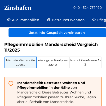
Zinshafen
040 - 524 757 190
Alle Immobilien
Betreutes Wohnen
Pfle
Betreutes Wohnen und Pflegeimmobilien
Deutschland
Rheinland-Pfalz
Jetzt Info-Gespräch vereinbaren
Manderscheid
Pflegeimmobilien Manderscheid Vergleich
11/2025
höchste Mietrendite
niedrigster Kaufpreis
Immobilien-Name A-
zuerst
zuerst
Z
Manderscheid: Betreutes Wohnen und
Pflegeimmobilien in der Nähe
von
Manderscheid: Diese Betreutes Wohnen und
Pflegeimmobilien passen zu Ihrer Suche, liegen
aber außerhalb von Manderscheid.