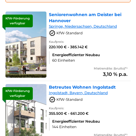
Seniorenwohnen am Deister bei
KfW-Förderung
Hannover
verfügbar
Springe, Niedersachsen, Deutschland
KfW-Standard
Kaufpreis:
220.100 € - 385.142 €
Energieeffizienter Neubau
60 Einheiten
Mietrendite: (brutto)*¹
3,10 % p.a.
Betreutes Wohnen Ingolstadt
KfW-Förderung
Ingolstadt, Bayern, Deutschland
verfügbar
KfW-Standard
Kaufpreis:
355.500 € - 661.200 €
Energieeffizienter Neubau
144 Einheiten
Mietrendite: (brutto)*¹