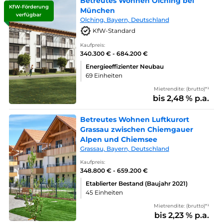
Betreutes Wohnen Olching bei
KfW-Förderung
München
verfügbar
Olching, Bayern, Deutschland
KfW-Standard
Kaufpreis:
340.300 € - 684.200 €
Energieeffizienter Neubau
69 Einheiten
Mietrendite: (brutto)*¹
bis 2,48 % p.a.
Betreutes Wohnen Luftkurort
Grassau zwischen Chiemgauer
Alpen und Chiemsee
Grassau, Bayern, Deutschland
Kaufpreis:
348.800 € - 659.200 €
Etablierter Bestand (Baujahr 2021)
45 Einheiten
Mietrendite: (brutto)*¹
bis 2,23 % p.a.