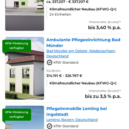
ca. 337.207 - € 337.207 €
Klimafreundlicher Neubau (KFWG-Q+)
24 Einheiten
Mietrendite: (brutto)*¹
bis 3,40 % p.a.
Ambulante Pflegeeinrichtung Bad
KfW-Förderung
Münder
verfügbar
Bad Münder am Deister, Niedersachsen,
Deutschland
KfW-Standard
Kaufpreis:
314.191 € - 326.767 €
Klimafreundlicher Neubau (KFWG-Q+)
Mietrendite: (brutto)*¹
bis zu 3,5 % p.a.
Pflegeimmobilie Lenting bei
KfW-Förderung
Ingolstadt
verfügbar
Lenting, Bayern, Deutschland
KfW-Standard