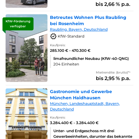
bis 2,66 % p.a.
Betreutes Wohnen Plus Raubling
KfW-Förderung
bei Rosenheim
verfügbar
Raubling. Bayern, Deutschland
KfW-Standard
Kaufpreis:
285.100 € - 470.300 €
limafreundlicher Neubau (KfW-40-QNG)
204 Einheiten
Mietrendite: (brutto)*¹
bis 2,95 % p.a.
Gastronomie und Gewerbe
München Haidhausen
München, Landeshauptstadt, Bayern,
Deutschland
Kaufpreis:
3.284.400 € - 3.284.400 €
Unter- und Erdgeschoss mit drei
Gewerbeeinheiten, darunter das bekannte