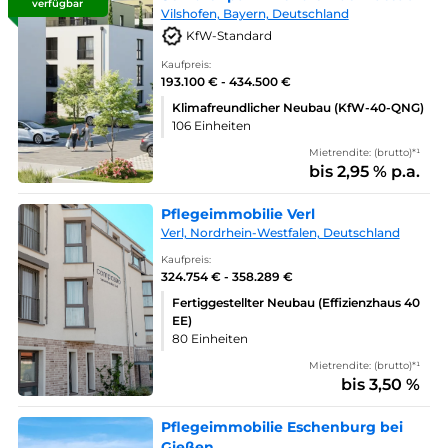
verfügbar
Vilshofen, Bayern, Deutschland
KfW-Standard
Kaufpreis:
193.100 € - 434.500 €
Klimafreundlicher Neubau (KfW-40-QNG)
106 Einheiten
Mietrendite: (brutto)*¹
bis 2,95 % p.a.
Pflegeimmobilie Verl
Verl, Nordrhein-Westfalen, Deutschland
Kaufpreis:
324.754 € - 358.289 €
Fertiggestellter Neubau (Effizienzhaus 40
EE)
80 Einheiten
Mietrendite: (brutto)*¹
bis 3,50 %
Pflegeimmobilie Eschenburg bei
Gießen