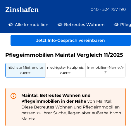
Zinshafen
040 - 524 757 190
Alle Immobilien
Betreutes Wohnen
Pfle
Betreutes Wohnen und Pflegeimmobilien
Deutschland
Hessen
Jetzt Info-Gespräch vereinbaren
Maintal
Pflegeimmobilien Maintal Vergleich 11/2025
höchste Mietrendite
niedrigster Kaufpreis
Immobilien-Name A-
zuerst
zuerst
Z
Maintal: Betreutes Wohnen und
Pflegeimmobilien in der Nähe
von Maintal:
Diese Betreutes Wohnen und Pflegeimmobilien
passen zu Ihrer Suche, liegen aber außerhalb von
Maintal.