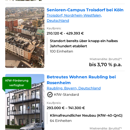
Senioren-Campus Troisdorf bei Köln
Troisdorf, Nordrhein-Westfalen,
Deutschland
Kaufpreis:
210.120 € - 429.393 €
Standort bereits über knapp ein halbes
Jahrhundert etabliert
100 Einheiten
Mietrendite: (brutto)*¹
bis 3,70 % p.a.
Betreutes Wohnen Raubling bei
KfW-Förderung
Rosenheim
verfügbar
Raubling. Bayern, Deutschland
KfW-Standard
Kaufpreis:
293.000 € – 741.300 €
Klimafreundlicher Neubau (KfW-40-QnG)
64 Einheiten
Mietrendite: (brutto)*¹