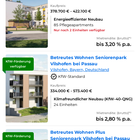
Kaufpreis:
378.700 € - 422.100 €
Energieeffizienter Neubau
85 Pflegeapartments
Nur noch 2 Einheiten verfügbar
Mietrendite: (brutto)*¹
bis 3,20 % p.a.
Betreutes Wohnen Seniorenpark
KfW-Förderung
Vilshofen bei Passau
verfügbar
Vilshofen, Bayern, Deutschland
KfW-Standard
Kaufpreis:
334.000 € - 573.400 €
Klimafreundlicher Neubau (KfW-40-QNG)
24 Einheiten
Mietrendite: (brutto)*¹
bis 2,80 % p.a.
Betreutes Wohnen Plus
KfW-Förderung
Seniorenpark Vilshofen bei Passau