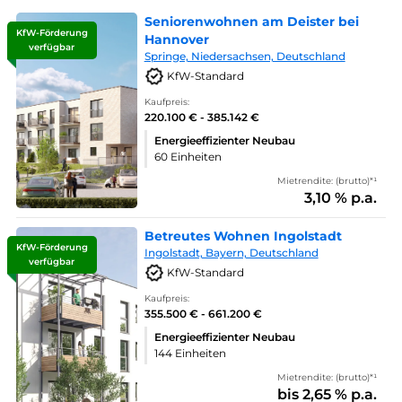
Seniorenwohnen am Deister bei
KfW-Förderung
Hannover
verfügbar
Springe, Niedersachsen, Deutschland
KfW-Standard
Kaufpreis:
220.100 € - 385.142 €
Energieeffizienter Neubau
60 Einheiten
Mietrendite: (brutto)*¹
3,10 % p.a.
Betreutes Wohnen Ingolstadt
KfW-Förderung
Ingolstadt, Bayern, Deutschland
verfügbar
KfW-Standard
Kaufpreis:
355.500 € - 661.200 €
Energieeffizienter Neubau
144 Einheiten
Mietrendite: (brutto)*¹
bis 2,65 % p.a.