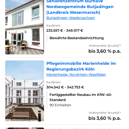
Seniorenzentrum Burhave
Nordseegemeinde Butjadingen
(Landkreis Wesermarsch)
Butjadingen, Niedersachsen
Kaufpreis:
233.557 € - 349.017 €
Bewährte Bestandseinrichtung
Mietrendite: (brutto)*¹
bis 3,60 % p.a.
Pflegeimmobilie Marienheide im
Regierungsbezirk Köln
Marienheide, Nordrhein-Westfalen
Kaufpreis:
304.542 € - 542.753 €
Fertiggestellter Neubau im KfW-40-
Standard
90 Einheiten
Mietrendite: (brutto)*¹
bis 3,60 % p.a.