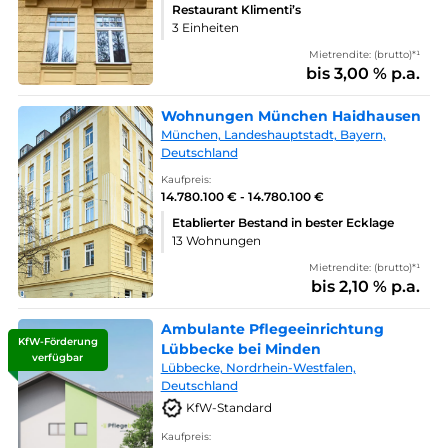
Restaurant Klimenti’s
3 Einheiten
Mietrendite: (brutto)*¹
bis 3,00 % p.a.
Wohnungen München Haidhausen
München, Landeshauptstadt, Bayern,
Deutschland
Kaufpreis:
14.780.100 € - 14.780.100 €
Etablierter Bestand in bester Ecklage
13 Wohnungen
Mietrendite: (brutto)*¹
bis 2,10 % p.a.
Ambulante Pflegeeinrichtung
KfW-Förderung
Lübbecke bei Minden
verfügbar
Lübbecke, Nordrhein-Westfalen,
Deutschland
KfW-Standard
Kaufpreis: