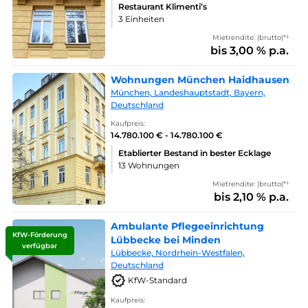
Restaurant Klimenti’s
3 Einheiten
Mietrendite: (brutto)*¹
bis 3,00 % p.a.
Wohnungen München Haidhausen
München, Landeshauptstadt, Bayern,
Deutschland
Kaufpreis:
14.780.100 € - 14.780.100 €
Etablierter Bestand in bester Ecklage
13 Wohnungen
Mietrendite: (brutto)*¹
bis 2,10 % p.a.
Ambulante Pflegeeinrichtung
KfW-Förderung
Lübbecke bei Minden
verfügbar
Lübbecke, Nordrhein-Westfalen,
Deutschland
KfW-Standard
Kaufpreis: