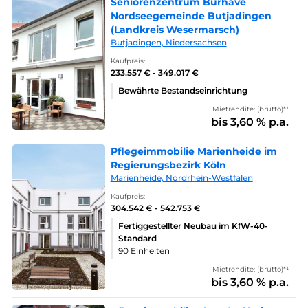
Seniorenzentrum Burhave
Nordseegemeinde Butjadingen
(Landkreis Wesermarsch)
Butjadingen, Niedersachsen
Kaufpreis:
233.557 € - 349.017 €
Bewährte Bestandseinrichtung
Mietrendite: (brutto)*¹
bis 3,60 % p.a.
Pflegeimmobilie Marienheide im
Regierungsbezirk Köln
Marienheide, Nordrhein-Westfalen
Kaufpreis:
304.542 € - 542.753 €
Fertiggestellter Neubau im KfW-40-
Standard
90 Einheiten
Mietrendite: (brutto)*¹
bis 3,60 % p.a.