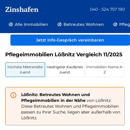
Zinshafen
040 - 524 757 190
Alle Immobilien
Betreutes Wohnen
Pfle
Betreutes Wohnen und Pflegeimmobilien
Deutschland
Sachsen
Jetzt Info-Gespräch vereinbaren
Lößnitz
Pflegeimmobilien Lößnitz Vergleich 11/2025
höchste Mietrendite
niedrigster Kaufpreis
Immobilien-Name A-
zuerst
zuerst
Z
Lößnitz: Betreutes Wohnen und
Pflegeimmobilien in der Nähe
von Lößnitz:
Diese Betreutes Wohnen und Pflegeimmobilien
passen zu Ihrer Suche, liegen aber außerhalb von
Lößnitz.