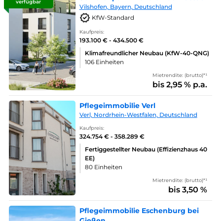
verfügbar
Vilshofen, Bayern, Deutschland
KfW-Standard
Kaufpreis:
193.100 € - 434.500 €
Klimafreundlicher Neubau (KfW-40-QNG)
106 Einheiten
Mietrendite: (brutto)*¹
bis 2,95 % p.a.
Pflegeimmobilie Verl
Verl, Nordrhein-Westfalen, Deutschland
Kaufpreis:
324.754 € - 358.289 €
Fertiggestellter Neubau (Effizienzhaus 40
EE)
80 Einheiten
Mietrendite: (brutto)*¹
bis 3,50 %
Pflegeimmobilie Eschenburg bei
Gießen