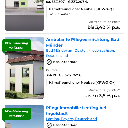
ca. 337.207 - € 337.207 €
Klimafreundlicher Neubau (KFWG-Q+)
24 Einheiten
Mietrendite: (brutto)*¹
bis 3,40 % p.a.
Ambulante Pflegeeinrichtung Bad
KfW-Förderung
Münder
verfügbar
Bad Münder am Deister, Niedersachsen,
Deutschland
KfW-Standard
Kaufpreis:
314.191 € - 326.767 €
Klimafreundlicher Neubau (KFWG-Q+)
Mietrendite: (brutto)*¹
bis zu 3,5 % p.a.
Pflegeimmobilie Lenting bei
KfW-Förderung
Ingolstadt
verfügbar
Lenting, Bayern, Deutschland
KfW-Standard