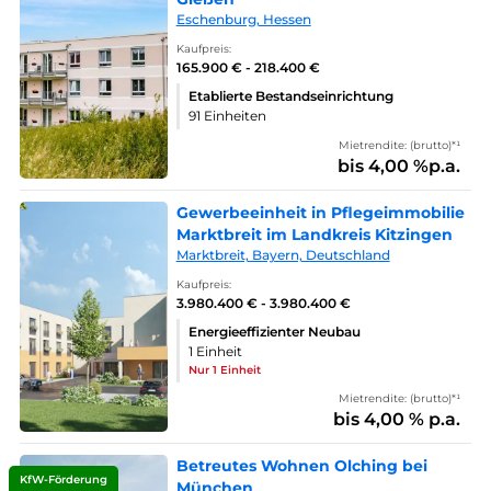
Eschenburg, Hessen
Kaufpreis:
165.900 € - 218.400 €
Etablierte Bestandseinrichtung
91 Einheiten
Mietrendite: (brutto)*¹
bis 4,00 %p.a.
Gewerbeeinheit in Pflegeimmobilie
Marktbreit im Landkreis Kitzingen
Marktbreit, Bayern, Deutschland
Kaufpreis:
3.980.400 € - 3.980.400 €
Energieeffizienter Neubau
1 Einheit
Nur 1 Einheit
Mietrendite: (brutto)*¹
bis 4,00 % p.a.
Betreutes Wohnen Olching bei
KfW-Förderung
München