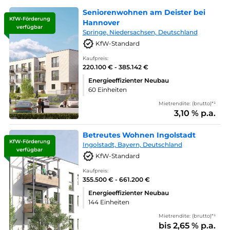
Seniorenwohnen am Deister bei
KfW-Förderung
Hannover
verfügbar
Springe, Niedersachsen, Deutschland
KfW-Standard
Kaufpreis:
220.100 € - 385.142 €
Energieeffizienter Neubau
60 Einheiten
Mietrendite: (brutto)*¹
3,10 % p.a.
Betreutes Wohnen Ingolstadt
KfW-Förderung
Ingolstadt, Bayern, Deutschland
verfügbar
KfW-Standard
Kaufpreis:
355.500 € - 661.200 €
Energieeffizienter Neubau
144 Einheiten
Mietrendite: (brutto)*¹
bis 2,65 % p.a.