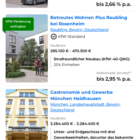
bis 2,66 % p.a.
Betreutes Wohnen Plus Raubling
KfW-Förderung
bei Rosenheim
verfügbar
Raubling. Bayern, Deutschland
KfW-Standard
Kaufpreis:
285.100 € - 470.300 €
limafreundlicher Neubau (KfW-40-QNG)
204 Einheiten
Mietrendite: (brutto)*¹
bis 2,95 % p.a.
Gastronomie und Gewerbe
München Haidhausen
München, Landeshauptstadt, Bayern,
Deutschland
Kaufpreis:
3.284.400 € - 3.284.400 €
Unter- und Erdgeschoss mit drei
Gewerbeeinheiten, darunter das bekannte