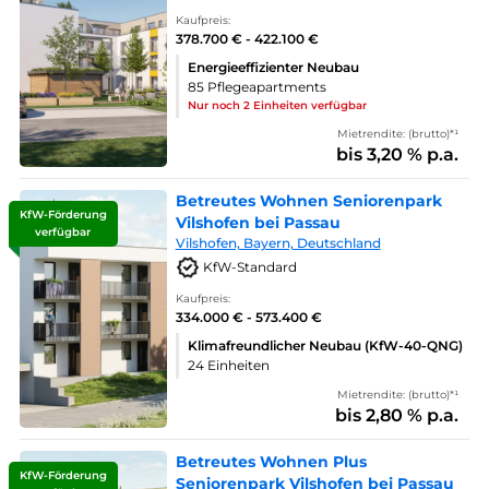
Kaufpreis:
378.700 € - 422.100 €
Energieeffizienter Neubau
85 Pflegeapartments
Nur noch 2 Einheiten verfügbar
Mietrendite: (brutto)*¹
bis 3,20 % p.a.
Betreutes Wohnen Seniorenpark
KfW-Förderung
Vilshofen bei Passau
verfügbar
Vilshofen, Bayern, Deutschland
KfW-Standard
Kaufpreis:
334.000 € - 573.400 €
Klimafreundlicher Neubau (KfW-40-QNG)
24 Einheiten
Mietrendite: (brutto)*¹
bis 2,80 % p.a.
Betreutes Wohnen Plus
KfW-Förderung
Seniorenpark Vilshofen bei Passau