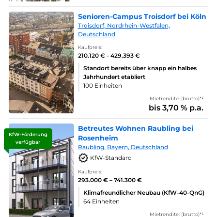
Senioren-Campus Troisdorf bei Köln
Troisdorf, Nordrhein-Westfalen,
Deutschland
Kaufpreis:
210.120 € - 429.393 €
Standort bereits über knapp ein halbes
Jahrhundert etabliert
100 Einheiten
Mietrendite: (brutto)*¹
bis 3,70 % p.a.
Betreutes Wohnen Raubling bei
KfW-Förderung
Rosenheim
verfügbar
Raubling. Bayern, Deutschland
KfW-Standard
Kaufpreis:
293.000 € – 741.300 €
Klimafreundlicher Neubau (KfW-40-QnG)
64 Einheiten
Mietrendite: (brutto)*¹