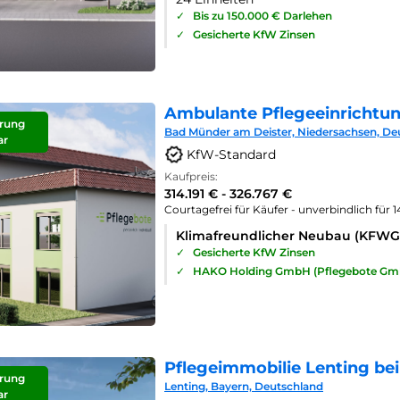
✓
Bis zu 150.000 € Darlehen
✓
Gesicherte KfW Zinsen
Ambulante Pflegeeinrichtu
rung
Bad Münder am Deister, Niedersachsen, De
ar
KfW-Standard
Kaufpreis:
314.191 € - 326.767 €
Courtagefrei für Käufer - unverbindlich für 
Klimafreundlicher Neubau (KFWG
✓
Gesicherte KfW Zinsen
✓
HAKO Holding GmbH (Pflegebote Gm
Pflegeimmobilie Lenting bei
rung
Lenting, Bayern, Deutschland
ar