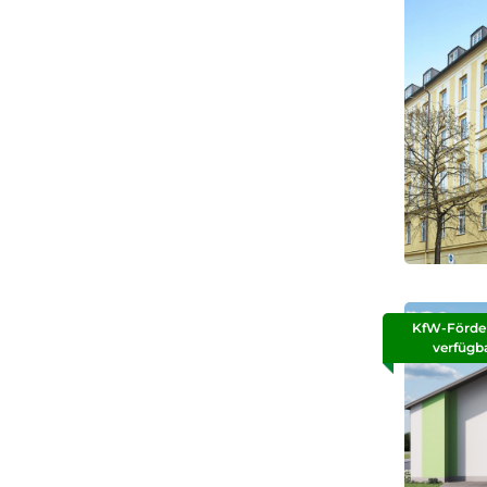
KfW-Förde
verfügb