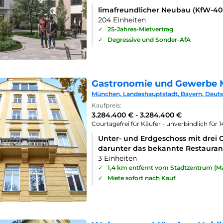
limafreundlicher Neubau (KfW-4
204 Einheiten
✓
25-Jahres-Mietvertrag
✓
Degressive und Sonder-AfA
Gastronomie und Gewerbe 
München, Landeshauptstadt, Bayern, Deut
Kaufpreis:
3.284.400 € - 3.284.400 €
Courtagefrei für Käufer - unverbindlich für 
Unter- und Erdgeschoss mit drei 
darunter das bekannte Restaurant
3 Einheiten
✓
1,4 km entfernt vom Stadtzentrum (Ma
✓
Miete sofort nach Kauf