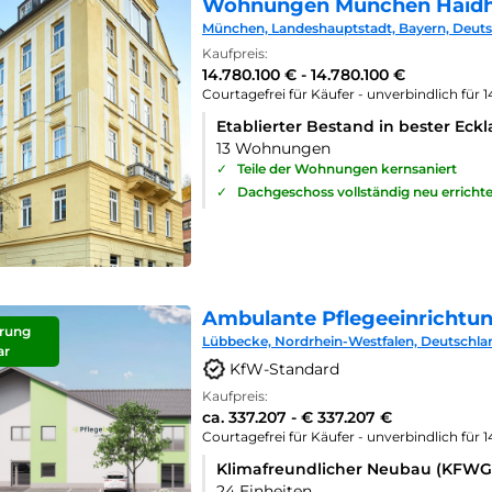
Wohnungen München Haid
München, Landeshauptstadt, Bayern, Deut
Kaufpreis:
14.780.100 € - 14.780.100 €
Courtagefrei für Käufer - unverbindlich für 
Etablierter Bestand in bester Eck
13 Wohnungen
✓
Teile der Wohnungen kernsaniert
✓
Dachgeschoss vollständig neu errichte
Ambulante Pflegeeinrichtu
rung
Lübbecke, Nordrhein-Westfalen, Deutschla
ar
KfW-Standard
Kaufpreis:
ca. 337.207 - € 337.207 €
Courtagefrei für Käufer - unverbindlich für 
Klimafreundlicher Neubau (KFWG
24 Einheiten