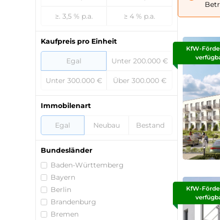
Betr
≥. 3,5 % p.a.
≥ 4 % p.a.
Kaufpreis pro Einheit
KfW-Förde
verfügb
Egal
Unter 200.000 €
Unter 300.000 €
Über 300.000 €
Immobilenart
Egal
Neubau
Bestand
Bundesländer
Baden-Württemberg
Bayern
KfW-Förde
Berlin
verfügb
Brandenburg
Bremen