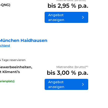
bis 2,95 % p.a.
0-QNG)
Angebot
anzeigen
München Haidhausen
schland
14 Tage reservieren
Gewerbeeinheiten,
Mietrendite: (brutto)*¹
bis 3,00 % p.a.
 Klimenti’s
rienplatz)
Angebot
anzeigen