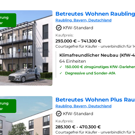
Betreutes Wohnen Raubling
rung
Raubling. Bayern, Deutschland
ar
KfW-Standard
Kaufpreis:
293.000 € – 741.300 €
Courtagefrei für Käufer - unverbindlich für 
Klimafreundlicher Neubau (KfW-
64 Einheiten
✓
150.000 € zinsgünstiges KfW-Darlehe
✓
Degressive und Sonder-AfA
Betreutes Wohnen Plus Rau
rung
Raubling. Bayern, Deutschland
ar
KfW-Standard
Kaufpreis:
285.100 € - 470.300 €
Courtagefrei für Käufer - unverbindlich für 