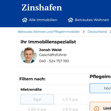
Zinshafen
Alle Immobilien
Betreutes Wohnen
Betreutes Wohnen und Pflegeimmobilien
Deutschland
Ihr Immobilienspezialist
Jonah Weist
Geschäftsführer
040 - 524 757 190
Pflegeim
Filtern nach:
höc
Mietrendite
Egal
≥ 2 % p.a.
Lim
≥ 2,5 % p.a.
≥ 3 % p.a.