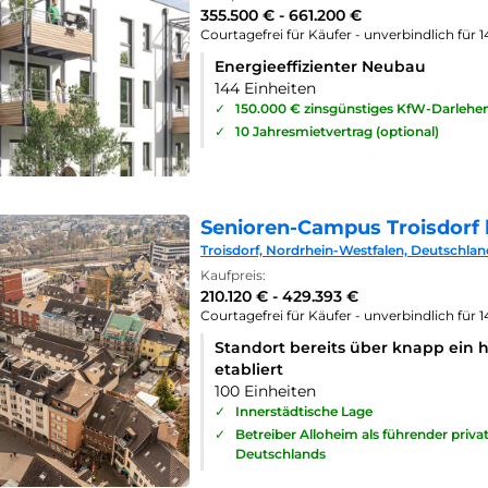
355.500 € - 661.200 €
Courtagefrei für Käufer - unverbindlich für 
Energieeffizienter Neubau
144 Einheiten
✓
150.000 € zinsgünstiges KfW-Darlehe
✓
10 Jahresmietvertrag (optional)
Senioren-Campus Troisdorf 
Troisdorf, Nordrhein-Westfalen, Deutschlan
Kaufpreis:
210.120 € - 429.393 €
Courtagefrei für Käufer - unverbindlich für 
Standort bereits über knapp ein 
etabliert
100 Einheiten
✓
Innerstädtische Lage
✓
Betreiber Alloheim als führender priv
Deutschlands