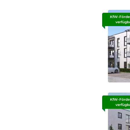
KfW-Förde
verfügb
KfW-Förde
verfügb