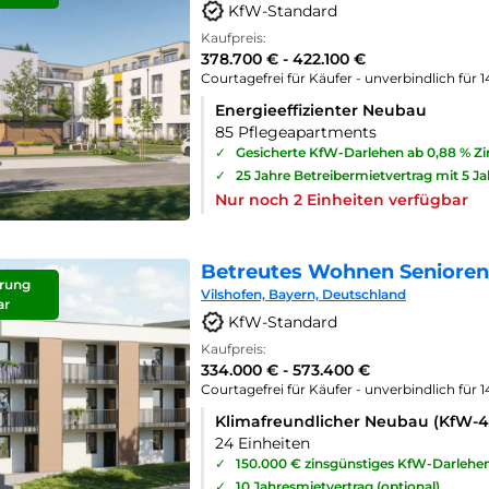
KfW-Standard
Kaufpreis:
378.700 € - 422.100 €
Courtagefrei für Käufer - unverbindlich für 
Energieeffizienter Neubau
85 Pflegeapartments
✓
Gesicherte KfW-Darlehen ab 0,88 % Z
✓
25 Jahre Betreibermietvertrag mit 5 J
Nur noch 2 Einheiten verfügbar
Betreutes Wohnen Seniorenp
rung
Vilshofen, Bayern, Deutschland
ar
KfW-Standard
Kaufpreis:
334.000 € - 573.400 €
Courtagefrei für Käufer - unverbindlich für 
Klimafreundlicher Neubau (KfW-
24 Einheiten
✓
150.000 € zinsgünstiges KfW-Darlehe
✓
10 Jahresmietvertrag (optional)