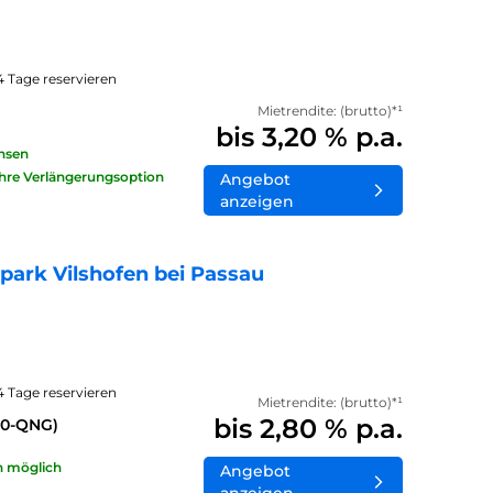
14 Tage reservieren
Mietrendite: (brutto)*¹
bis 3,20 % p.a.
insen
ahre Verlängerungsoption
Angebot
anzeigen
ark Vilshofen bei Passau
14 Tage reservieren
Mietrendite: (brutto)*¹
bis 2,80 % p.a.
40-QNG)
n möglich
Angebot