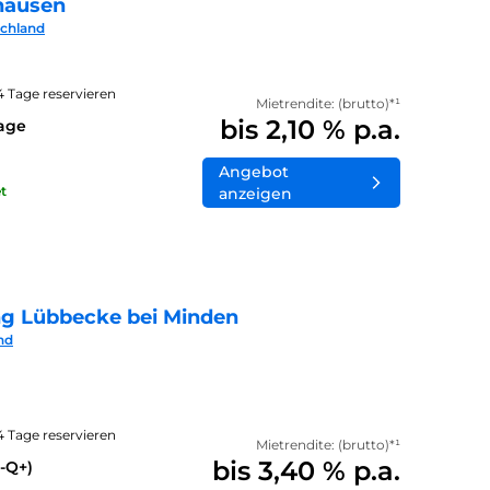
hausen
schland
14 Tage reservieren
Mietrendite: (brutto)*¹
bis 2,10 % p.a.
lage
Angebot
t
anzeigen
ng Lübbecke bei Minden
nd
14 Tage reservieren
Mietrendite: (brutto)*¹
bis 3,40 % p.a.
-Q+)