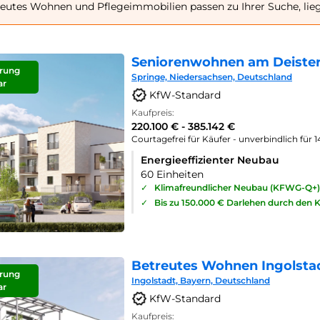
eutes Wohnen und Pflegeimmobilien passen zu Ihrer Suche, lie
Seniorenwohnen am Deister
rung
Springe, Niedersachsen, Deutschland
ar
KfW-Standard
Kaufpreis:
220.100 € - 385.142 €
Courtagefrei für Käufer - unverbindlich für 
Energieeffizienter Neubau
60 Einheiten
✓
Klimafreundlicher Neubau (KFWG-Q+)
✓
Bis zu 150.000 € Darlehen durch den 
Betreutes Wohnen Ingolsta
rung
Ingolstadt, Bayern, Deutschland
ar
KfW-Standard
Kaufpreis: