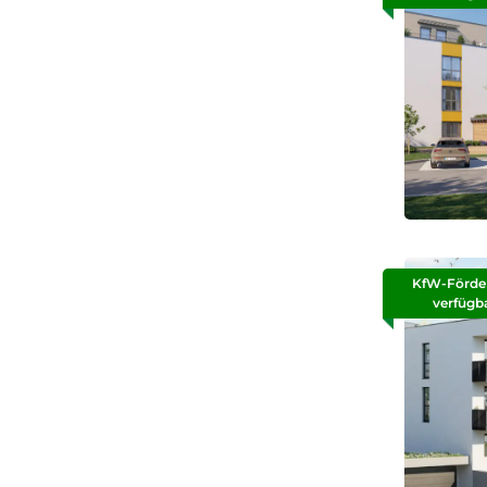
KfW-Förde
verfügb