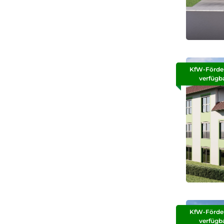
KfW-Förde
verfügb
KfW-Förde
verfügb