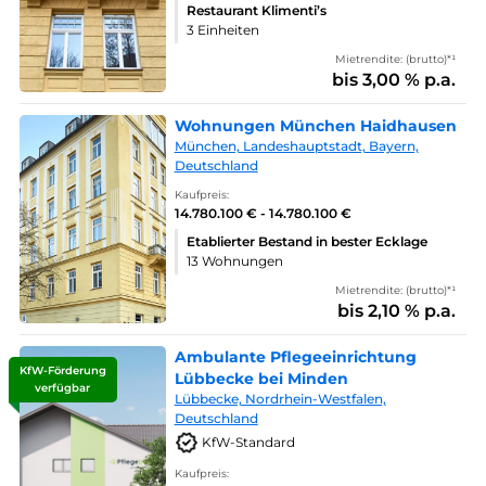
Restaurant Klimenti’s
3 Einheiten
Mietrendite: (brutto)*¹
bis 3,00 % p.a.
Wohnungen München Haidhausen
München, Landeshauptstadt, Bayern,
Deutschland
Kaufpreis:
14.780.100 € - 14.780.100 €
Etablierter Bestand in bester Ecklage
13 Wohnungen
Mietrendite: (brutto)*¹
bis 2,10 % p.a.
Ambulante Pflegeeinrichtung
KfW-Förderung
Lübbecke bei Minden
verfügbar
Lübbecke, Nordrhein-Westfalen,
Deutschland
KfW-Standard
Kaufpreis: