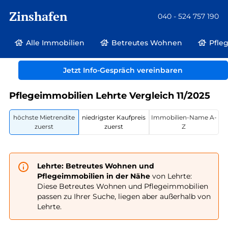
Zinshafen
040 - 524 757 190
Alle Immobilien
Betreutes Wohnen
Pfle
Betreutes Wohnen und Pflegeimmobilien
Deutschland
Niedersachsen
Jetzt Info-Gespräch vereinbaren
Lehrte
Pflegeimmobilien Lehrte Vergleich 11/2025
höchste Mietrendite
niedrigster Kaufpreis
Immobilien-Name A-
zuerst
zuerst
Z
Lehrte: Betreutes Wohnen und
Pflegeimmobilien in der Nähe
von Lehrte:
Diese Betreutes Wohnen und Pflegeimmobilien
passen zu Ihrer Suche, liegen aber außerhalb von
Lehrte.