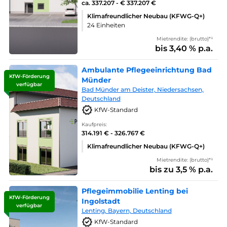
ca. 337.207 - € 337.207 €
Klimafreundlicher Neubau (KFWG-Q+)
24 Einheiten
Mietrendite: (brutto)*¹
bis 3,40 % p.a.
Ambulante Pflegeeinrichtung Bad
KfW-Förderung
Münder
verfügbar
Bad Münder am Deister, Niedersachsen,
Deutschland
KfW-Standard
Kaufpreis:
314.191 € - 326.767 €
Klimafreundlicher Neubau (KFWG-Q+)
Mietrendite: (brutto)*¹
bis zu 3,5 % p.a.
Pflegeimmobilie Lenting bei
KfW-Förderung
Ingolstadt
verfügbar
Lenting, Bayern, Deutschland
KfW-Standard