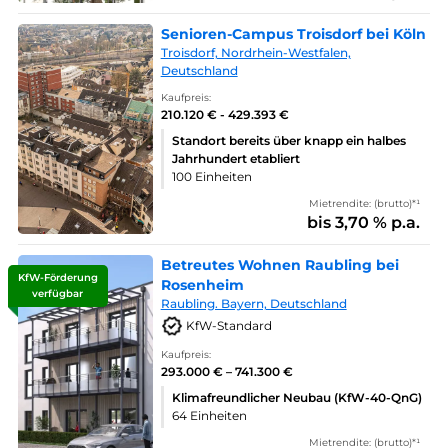
Senioren-Campus Troisdorf bei Köln
Troisdorf, Nordrhein-Westfalen,
Deutschland
Kaufpreis:
210.120 € - 429.393 €
Standort bereits über knapp ein halbes
Jahrhundert etabliert
100 Einheiten
Mietrendite: (brutto)*¹
bis 3,70 % p.a.
Betreutes Wohnen Raubling bei
KfW-Förderung
Rosenheim
verfügbar
Raubling. Bayern, Deutschland
KfW-Standard
Kaufpreis:
293.000 € – 741.300 €
Klimafreundlicher Neubau (KfW-40-QnG)
64 Einheiten
Mietrendite: (brutto)*¹