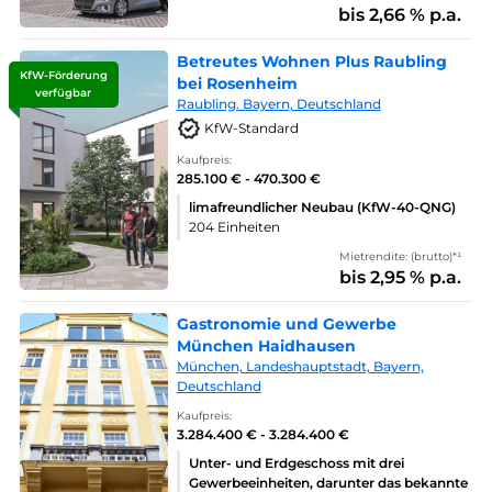
bis 2,66 % p.a.
Betreutes Wohnen Plus Raubling
KfW-Förderung
bei Rosenheim
verfügbar
Raubling. Bayern, Deutschland
KfW-Standard
Kaufpreis:
285.100 € - 470.300 €
limafreundlicher Neubau (KfW-40-QNG)
204 Einheiten
Mietrendite: (brutto)*¹
bis 2,95 % p.a.
Gastronomie und Gewerbe
München Haidhausen
München, Landeshauptstadt, Bayern,
Deutschland
Kaufpreis:
3.284.400 € - 3.284.400 €
Unter- und Erdgeschoss mit drei
Gewerbeeinheiten, darunter das bekannte