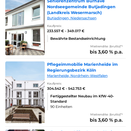
Seniorenzentrum Burhave
Nordseegemeinde Butjadingen
(Landkreis Wesermarsch)
Butjadingen, Niedersachsen
Kaufpreis:
233.557 € - 349.017 €
Bewährte Bestandseinrichtung
Mietrendite: (brutto)*¹
bis 3,60 % p.a.
Pflegeimmobilie Marienheide im
Regierungsbezirk Köln
Marienheide, Nordrhein-Westfalen
Kaufpreis:
304.542 € - 542.753 €
Fertiggestellter Neubau im KfW-40-
Standard
90 Einheiten
Mietrendite: (brutto)*¹
bis 3,60 % p.a.