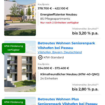
Kaufpreis:
378.700 € - 422.100 €
Energieeffizienter Neubau
85 Pflegeapartments
Nur noch 2 Einheiten verfügbar
Mietrendite: (brutto)*¹
bis 3,20 % p.a.
Betreutes Wohnen Seniorenpark
KfW-Förderung
Vilshofen bei Passau
verfügbar
Vilshofen, Bayern, Deutschland
KfW-Standard
Kaufpreis:
334.000 € - 573.400 €
Klimafreundlicher Neubau (KfW-40-QNG)
24 Einheiten
Mietrendite: (brutto)*¹
bis 2,80 % p.a.
Betreutes Wohnen Plus
KfW-Förderung
Seniorenpark Vilshofen bei Passau