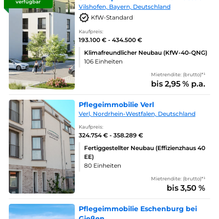
verfügbar
Vilshofen, Bayern, Deutschland
KfW-Standard
Kaufpreis:
193.100 € - 434.500 €
Klimafreundlicher Neubau (KfW-40-QNG)
106 Einheiten
Mietrendite: (brutto)*¹
bis 2,95 % p.a.
Pflegeimmobilie Verl
Verl, Nordrhein-Westfalen, Deutschland
Kaufpreis:
324.754 € - 358.289 €
Fertiggestellter Neubau (Effizienzhaus 40
EE)
80 Einheiten
Mietrendite: (brutto)*¹
bis 3,50 %
Pflegeimmobilie Eschenburg bei
Gießen