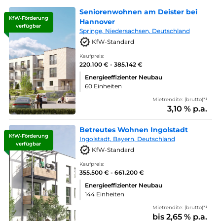
Seniorenwohnen am Deister bei
KfW-Förderung
Hannover
verfügbar
Springe, Niedersachsen, Deutschland
KfW-Standard
Kaufpreis:
220.100 € - 385.142 €
Energieeffizienter Neubau
60 Einheiten
Mietrendite: (brutto)*¹
3,10 % p.a.
Betreutes Wohnen Ingolstadt
KfW-Förderung
Ingolstadt, Bayern, Deutschland
verfügbar
KfW-Standard
Kaufpreis:
355.500 € - 661.200 €
Energieeffizienter Neubau
144 Einheiten
Mietrendite: (brutto)*¹
bis 2,65 % p.a.