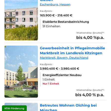
Eschenburg, Hessen
Kaufpreis:
165.900 € - 218.400 €
Etablierte Bestandseinrichtung
91 Einheiten
Mietrendite: (brutto)*¹
bis 4,00 %p.a.
Gewerbeeinheit in Pflegeimmobilie
Marktbreit im Landkreis Kitzingen
Marktbreit, Bayern, Deutschland
Kaufpreis:
3.980.400 € - 3.980.400 €
Energieeffizienter Neubau
1 Einheit
Nur 1 Einheit
Mietrendite: (brutto)*¹
bis 4,00 % p.a.
Betreutes Wohnen Olching bei
KfW-Förderung
München