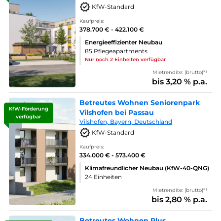
KfW-Standard
Kaufpreis:
378.700 € - 422.100 €
Energieeffizienter Neubau
85 Pflegeapartments
Nur noch 2 Einheiten verfügbar
Mietrendite: (brutto)*¹
bis 3,20 % p.a.
Betreutes Wohnen Seniorenpark
KfW-Förderung
Vilshofen bei Passau
verfügbar
Vilshofen, Bayern, Deutschland
KfW-Standard
Kaufpreis:
334.000 € - 573.400 €
Klimafreundlicher Neubau (KfW-40-QNG)
24 Einheiten
Mietrendite: (brutto)*¹
bis 2,80 % p.a.
Betreutes Wohnen Plus