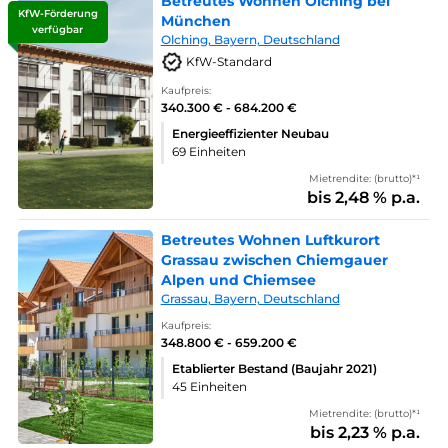
Betreutes Wohnen Olching bei
KfW-Förderung
München
verfügbar
Olching, Bayern, Deutschland
KfW-Standard
Kaufpreis:
340.300 € - 684.200 €
Energieeffizienter Neubau
69 Einheiten
Mietrendite: (brutto)*¹
bis 2,48 % p.a.
Betreutes Wohnen Luftkurort
Grassau zwischen Chiemgauer
Alpen und Chiemsee
Grassau, Bayern, Deutschland
Kaufpreis:
348.800 € - 659.200 €
Etablierter Bestand (Baujahr 2021)
45 Einheiten
Mietrendite: (brutto)*¹
bis 2,23 % p.a.