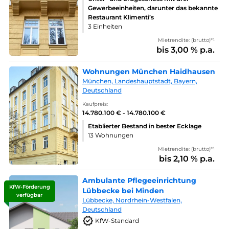
Gewerbeeinheiten, darunter das bekannte
Restaurant Klimenti’s
3 Einheiten
Mietrendite: (brutto)*¹
bis 3,00 % p.a.
Wohnungen München Haidhausen
München, Landeshauptstadt, Bayern,
Deutschland
Kaufpreis:
14.780.100 € - 14.780.100 €
Etablierter Bestand in bester Ecklage
13 Wohnungen
Mietrendite: (brutto)*¹
bis 2,10 % p.a.
Ambulante Pflegeeinrichtung
KfW-Förderung
Lübbecke bei Minden
verfügbar
Lübbecke, Nordrhein-Westfalen,
Deutschland
KfW-Standard