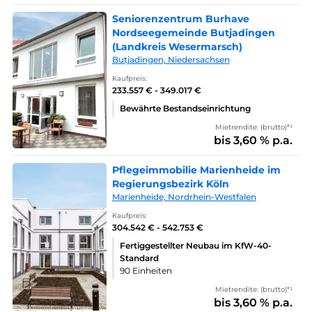
Seniorenzentrum Burhave
Nordseegemeinde Butjadingen
(Landkreis Wesermarsch)
Butjadingen, Niedersachsen
Kaufpreis:
233.557 € - 349.017 €
Bewährte Bestandseinrichtung
Mietrendite: (brutto)*¹
bis 3,60 % p.a.
Pflegeimmobilie Marienheide im
Regierungsbezirk Köln
Marienheide, Nordrhein-Westfalen
Kaufpreis:
304.542 € - 542.753 €
Fertiggestellter Neubau im KfW-40-
Standard
90 Einheiten
Mietrendite: (brutto)*¹
bis 3,60 % p.a.