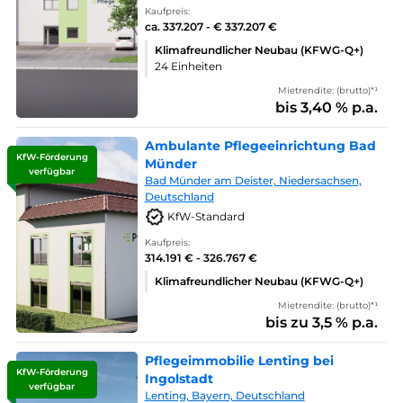
Kaufpreis:
ca. 337.207 - € 337.207 €
Klimafreundlicher Neubau (KFWG-Q+)
24 Einheiten
Mietrendite: (brutto)*¹
bis 3,40 % p.a.
Ambulante Pflegeeinrichtung Bad
KfW-Förderung
Münder
verfügbar
Bad Münder am Deister, Niedersachsen,
Deutschland
KfW-Standard
Kaufpreis:
314.191 € - 326.767 €
Klimafreundlicher Neubau (KFWG-Q+)
Mietrendite: (brutto)*¹
bis zu 3,5 % p.a.
Pflegeimmobilie Lenting bei
KfW-Förderung
Ingolstadt
verfügbar
Lenting, Bayern, Deutschland