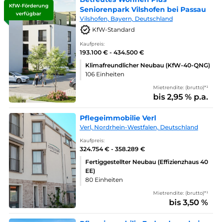
KfW-Förderung
Seniorenpark Vilshofen bei Passau
verfügbar
Vilshofen, Bayern, Deutschland
KfW-Standard
Kaufpreis:
193.100 € - 434.500 €
Klimafreundlicher Neubau (KfW-40-QNG)
106 Einheiten
Mietrendite: (brutto)*¹
bis 2,95 % p.a.
Pflegeimmobilie Verl
Verl, Nordrhein-Westfalen, Deutschland
Kaufpreis:
324.754 € - 358.289 €
Fertiggestellter Neubau (Effizienzhaus 40
EE)
80 Einheiten
Mietrendite: (brutto)*¹
bis 3,50 %