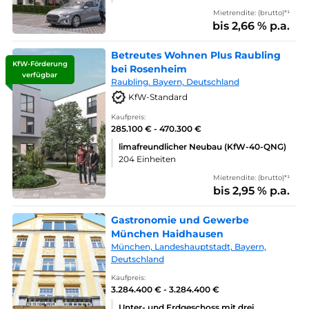
Mietrendite: (brutto)*¹
bis 2,66 % p.a.
Betreutes Wohnen Plus Raubling
KfW-Förderung
bei Rosenheim
verfügbar
Raubling. Bayern, Deutschland
KfW-Standard
Kaufpreis:
285.100 € - 470.300 €
limafreundlicher Neubau (KfW-40-QNG)
204 Einheiten
Mietrendite: (brutto)*¹
bis 2,95 % p.a.
Gastronomie und Gewerbe
München Haidhausen
München, Landeshauptstadt, Bayern,
Deutschland
Kaufpreis:
3.284.400 € - 3.284.400 €
Unter- und Erdgeschoss mit drei