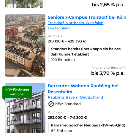
bis 2,65 % p.a.
Senioren-Campus Troisdorf bei Köln
Troisdorf, Nordrhein-Westfalen,
Deutschland
Kaufpreis:
210.120 € - 429.393 €
Standort bereits über knapp ein halbes
Jahrhundert etabliert
100 Einheiten
Mietrendite: (brutto)*¹
bis 3,70 % p.a.
Betreutes Wohnen Raubling bei
KfW-Förderung
Rosenheim
verfügbar
Raubling. Bayern, Deutschland
KfW-Standard
Kaufpreis:
293.000 € – 741.300 €
Klimafreundlicher Neubau (KfW-40-QnG)
64 Einheiten