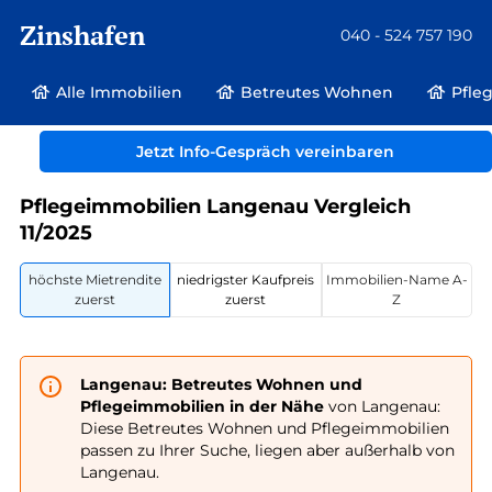
Zinshafen
040 - 524 757 190
Alle Immobilien
Betreutes Wohnen
Pfle
Betreutes Wohnen und Pflegeimmobilien
Deutschland
Jetzt Info-Gespräch vereinbaren
Baden-Württemberg
Langenau
Pflegeimmobilien Langenau Vergleich
11/2025
höchste Mietrendite
niedrigster Kaufpreis
Immobilien-Name A-
zuerst
zuerst
Z
Langenau: Betreutes Wohnen und
Pflegeimmobilien in der Nähe
von Langenau:
Diese Betreutes Wohnen und Pflegeimmobilien
passen zu Ihrer Suche, liegen aber außerhalb von
Langenau.