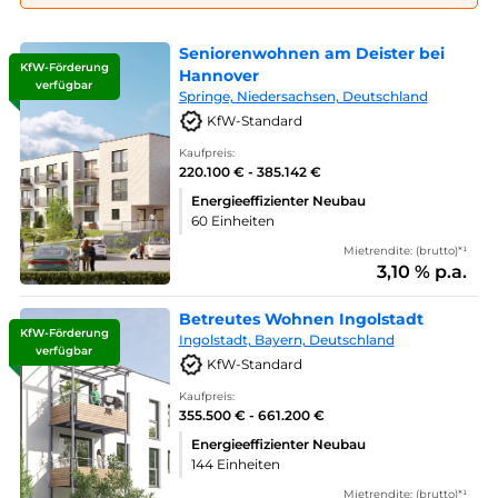
Seniorenwohnen am Deister bei
KfW-Förderung
Hannover
verfügbar
Springe, Niedersachsen, Deutschland
KfW-Standard
Kaufpreis:
220.100 € - 385.142 €
Energieeffizienter Neubau
60 Einheiten
Mietrendite: (brutto)*¹
3,10 % p.a.
Betreutes Wohnen Ingolstadt
KfW-Förderung
Ingolstadt, Bayern, Deutschland
verfügbar
KfW-Standard
Kaufpreis:
355.500 € - 661.200 €
Energieeffizienter Neubau
144 Einheiten
Mietrendite: (brutto)*¹