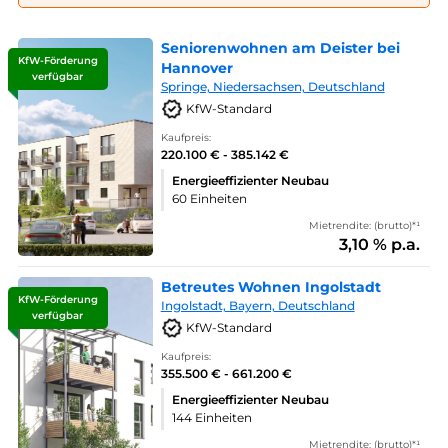
Seniorenwohnen am Deister bei
KfW-Förderung
Hannover
verfügbar
Springe, Niedersachsen, Deutschland
KfW-Standard
Kaufpreis:
220.100 € - 385.142 €
Energieeffizienter Neubau
60 Einheiten
Mietrendite: (brutto)*¹
3,10 % p.a.
Betreutes Wohnen Ingolstadt
KfW-Förderung
Ingolstadt, Bayern, Deutschland
verfügbar
KfW-Standard
Kaufpreis:
355.500 € - 661.200 €
Energieeffizienter Neubau
144 Einheiten
Mietrendite: (brutto)*¹