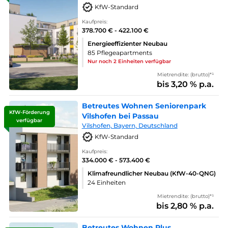
KfW-Standard
Kaufpreis:
378.700 € - 422.100 €
Energieeffizienter Neubau
85 Pflegeapartments
Nur noch 2 Einheiten verfügbar
Mietrendite: (brutto)*¹
bis 3,20 % p.a.
Betreutes Wohnen Seniorenpark
KfW-Förderung
Vilshofen bei Passau
verfügbar
Vilshofen, Bayern, Deutschland
KfW-Standard
Kaufpreis:
334.000 € - 573.400 €
Klimafreundlicher Neubau (KfW-40-QNG)
24 Einheiten
Mietrendite: (brutto)*¹
bis 2,80 % p.a.
Betreutes Wohnen Plus