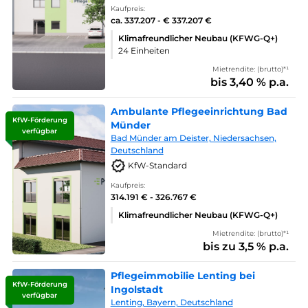
Kaufpreis:
ca. 337.207 - € 337.207 €
Klimafreundlicher Neubau (KFWG-Q+)
24 Einheiten
Mietrendite: (brutto)*¹
bis 3,40 % p.a.
Ambulante Pflegeeinrichtung Bad
KfW-Förderung
Münder
verfügbar
Bad Münder am Deister, Niedersachsen,
Deutschland
KfW-Standard
Kaufpreis:
314.191 € - 326.767 €
Klimafreundlicher Neubau (KFWG-Q+)
Mietrendite: (brutto)*¹
bis zu 3,5 % p.a.
Pflegeimmobilie Lenting bei
KfW-Förderung
Ingolstadt
verfügbar
Lenting, Bayern, Deutschland