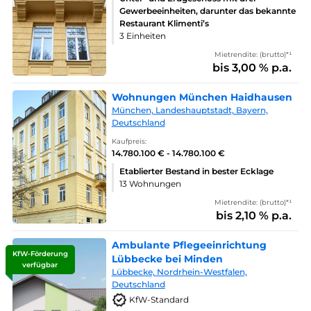
Gewerbeeinheiten, darunter das bekannte
Restaurant Klimenti’s
3 Einheiten
Mietrendite: (brutto)*¹
bis 3,00 % p.a.
Wohnungen München Haidhausen
München, Landeshauptstadt, Bayern,
Deutschland
Kaufpreis:
14.780.100 € - 14.780.100 €
Etablierter Bestand in bester Ecklage
13 Wohnungen
Mietrendite: (brutto)*¹
bis 2,10 % p.a.
Ambulante Pflegeeinrichtung
KfW-Förderung
Lübbecke bei Minden
verfügbar
Lübbecke, Nordrhein-Westfalen,
Deutschland
KfW-Standard