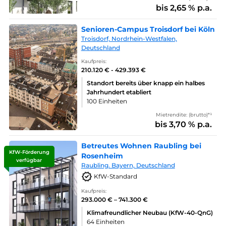
bis 2,65 % p.a.
Senioren-Campus Troisdorf bei Köln
Troisdorf, Nordrhein-Westfalen,
Deutschland
Kaufpreis:
210.120 € - 429.393 €
Standort bereits über knapp ein halbes
Jahrhundert etabliert
100 Einheiten
Mietrendite: (brutto)*¹
bis 3,70 % p.a.
Betreutes Wohnen Raubling bei
KfW-Förderung
Rosenheim
verfügbar
Raubling. Bayern, Deutschland
KfW-Standard
Kaufpreis:
293.000 € – 741.300 €
Klimafreundlicher Neubau (KfW-40-QnG)
64 Einheiten