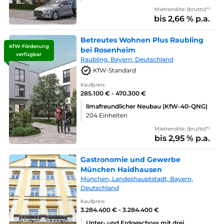
Mietrendite: (brutto)*¹
bis 2,66 % p.a.
Betreutes Wohnen Plus Raubling
KfW-Förderung
bei Rosenheim
verfügbar
Raubling. Bayern, Deutschland
KfW-Standard
Kaufpreis:
285.100 € - 470.300 €
limafreundlicher Neubau (KfW-40-QNG)
204 Einheiten
Mietrendite: (brutto)*¹
bis 2,95 % p.a.
Gastronomie und Gewerbe
München Haidhausen
München, Landeshauptstadt, Bayern,
Deutschland
Kaufpreis:
3.284.400 € - 3.284.400 €
Unter- und Erdgeschoss mit drei