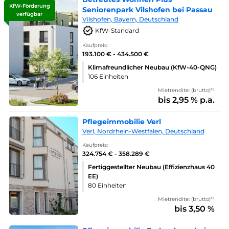
KfW-Förderung
Seniorenpark Vilshofen bei Passau
verfügbar
Vilshofen, Bayern, Deutschland
KfW-Standard
Kaufpreis:
193.100 € - 434.500 €
Klimafreundlicher Neubau (KfW-40-QNG)
106 Einheiten
Mietrendite: (brutto)*¹
bis 2,95 % p.a.
Pflegeimmobilie Verl
Verl, Nordrhein-Westfalen, Deutschland
Kaufpreis:
324.754 € - 358.289 €
Fertiggestellter Neubau (Effizienzhaus 40
EE)
80 Einheiten
Mietrendite: (brutto)*¹
bis 3,50 %