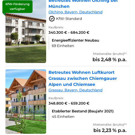
Betreutes Wohnen Olching bei
KfW-Förderung
München
verfügbar
Olching, Bayern, Deutschland
KfW-Standard
Kaufpreis:
340.300 € - 684.200 €
Energieeffizienter Neubau
69 Einheiten
Mietrendite: (brutto)*¹
bis 2,48 % p.a.
Betreutes Wohnen Luftkurort
Grassau zwischen Chiemgauer
Alpen und Chiemsee
Grassau, Bayern, Deutschland
Kaufpreis:
348.800 € - 659.200 €
Etablierter Bestand (Baujahr 2021)
45 Einheiten
Mietrendite: (brutto)*¹
bis 2,23 % p.a.