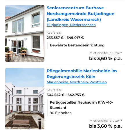
Seniorenzentrum Burhave
Nordseegemeinde Butjadingen
(Landkreis Wesermarsch)
Butjadingen, Niedersachsen
Kaufpreis:
233.557 € - 349.017 €
Bewährte Bestandseinrichtung
Mietrendite: (brutto)*¹
bis 3,60 % p.a.
Pflegeimmobilie Marienheide im
Regierungsbezirk Köln
Marienheide, Nordrhein-Westfalen
Kaufpreis:
304.542 € - 542.753 €
Fertiggestellter Neubau im KfW-40-
Standard
90 Einheiten
Mietrendite: (brutto)*¹
bis 3,60 % p.a.