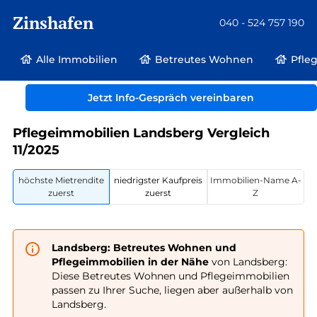
Zinshafen
040 - 524 757 190
Alle Immobilien
Betreutes Wohnen
Pfle
Betreutes Wohnen und Pflegeimmobilien
Deutschland
Sachsen-Anhalt
Jetzt Info-Gespräch vereinbaren
Landsberg
Pflegeimmobilien Landsberg Vergleich
11/2025
höchste Mietrendite
niedrigster Kaufpreis
Immobilien-Name A-
zuerst
zuerst
Z
Landsberg: Betreutes Wohnen und
Pflegeimmobilien in der Nähe
von Landsberg:
Diese Betreutes Wohnen und Pflegeimmobilien
passen zu Ihrer Suche, liegen aber außerhalb von
Landsberg.