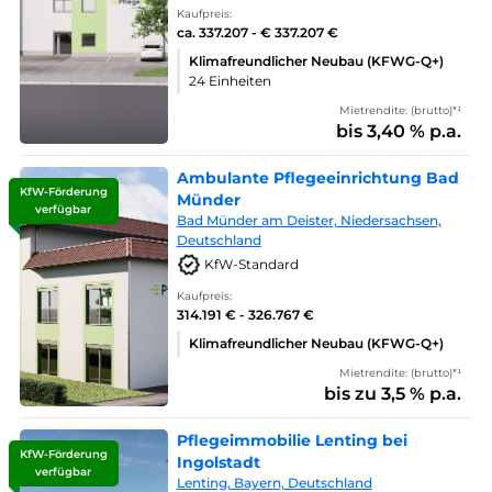
Kaufpreis:
ca. 337.207 - € 337.207 €
Klimafreundlicher Neubau (KFWG-Q+)
24 Einheiten
Mietrendite: (brutto)*¹
bis 3,40 % p.a.
Ambulante Pflegeeinrichtung Bad
KfW-Förderung
Münder
verfügbar
Bad Münder am Deister, Niedersachsen,
Deutschland
KfW-Standard
Kaufpreis:
314.191 € - 326.767 €
Klimafreundlicher Neubau (KFWG-Q+)
Mietrendite: (brutto)*¹
bis zu 3,5 % p.a.
Pflegeimmobilie Lenting bei
KfW-Förderung
Ingolstadt
verfügbar
Lenting, Bayern, Deutschland