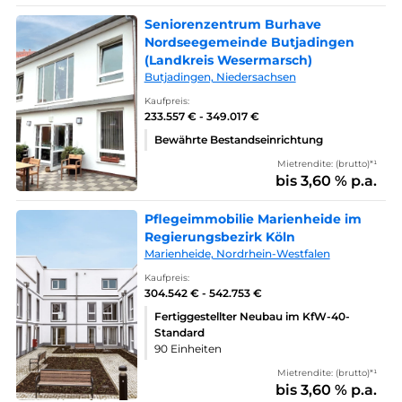
Seniorenzentrum Burhave
Nordseegemeinde Butjadingen
(Landkreis Wesermarsch)
Butjadingen, Niedersachsen
Kaufpreis:
233.557 € - 349.017 €
Bewährte Bestandseinrichtung
Mietrendite: (brutto)*¹
bis 3,60 % p.a.
Pflegeimmobilie Marienheide im
Regierungsbezirk Köln
Marienheide, Nordrhein-Westfalen
Kaufpreis:
304.542 € - 542.753 €
Fertiggestellter Neubau im KfW-40-
Standard
90 Einheiten
Mietrendite: (brutto)*¹
bis 3,60 % p.a.