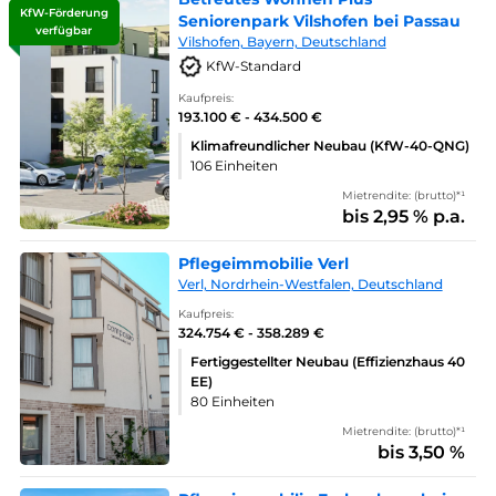
KfW-Förderung
Seniorenpark Vilshofen bei Passau
verfügbar
Vilshofen, Bayern, Deutschland
KfW-Standard
Kaufpreis:
193.100 € - 434.500 €
Klimafreundlicher Neubau (KfW-40-QNG)
106 Einheiten
Mietrendite: (brutto)*¹
bis 2,95 % p.a.
Pflegeimmobilie Verl
Verl, Nordrhein-Westfalen, Deutschland
Kaufpreis:
324.754 € - 358.289 €
Fertiggestellter Neubau (Effizienzhaus 40
EE)
80 Einheiten
Mietrendite: (brutto)*¹
bis 3,50 %