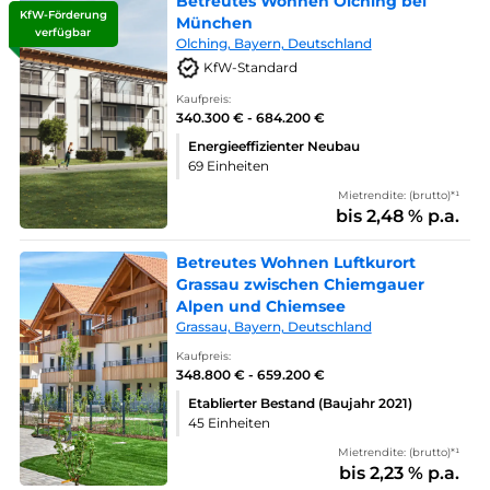
Betreutes Wohnen Olching bei
KfW-Förderung
München
verfügbar
Olching, Bayern, Deutschland
KfW-Standard
Kaufpreis:
340.300 € - 684.200 €
Energieeffizienter Neubau
69 Einheiten
Mietrendite: (brutto)*¹
bis 2,48 % p.a.
Betreutes Wohnen Luftkurort
Grassau zwischen Chiemgauer
Alpen und Chiemsee
Grassau, Bayern, Deutschland
Kaufpreis:
348.800 € - 659.200 €
Etablierter Bestand (Baujahr 2021)
45 Einheiten
Mietrendite: (brutto)*¹
bis 2,23 % p.a.