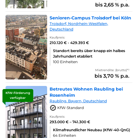
bis 2,65 % p.a.
Senioren-Campus Troisdorf bei Köln
Troisdorf, Nordrhein-Westfalen,
Deutschland
Kaufpreis:
210.120 € - 429.393 €
Standort bereits über knapp ein halbes
Jahrhundert etabliert
100 Einheiten
Mietrendite: (brutto)*¹
bis 3,70 % p.a.
Betreutes Wohnen Raubling bei
KfW-Förderung
Rosenheim
verfügbar
Raubling. Bayern, Deutschland
KfW-Standard
Kaufpreis:
293.000 € – 741.300 €
Klimafreundlicher Neubau (KfW-40-QnG)
64 Einheiten