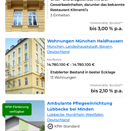
Gewerbeeinheiten, darunter das bekannte
Restaurant Klimenti’s
3 Einheiten
Mietrendite: (brutto)*¹
bis 3,00 % p.a.
Wohnungen München Haidhausen
München, Landeshauptstadt, Bayern,
Deutschland
Kaufpreis:
14.780.100 € - 14.780.100 €
Etablierter Bestand in bester Ecklage
13 Wohnungen
Mietrendite: (brutto)*¹
bis 2,10 % p.a.
Ambulante Pflegeeinrichtung
KfW-Förderung
Lübbecke bei Minden
verfügbar
Lübbecke, Nordrhein-Westfalen,
Deutschland
KfW-Standard