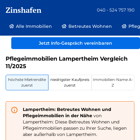
Zinshafen
040 - 524 757 190
Alle Immobilien
Betreutes Wohnen
Pfle
Betreutes Wohnen und Pflegeimmobilien
Deutschland
Hessen
Jetzt Info-Gespräch vereinbaren
Lampertheim
Pflegeimmobilien Lampertheim Vergleich
11/2025
höchste Mietrendite
niedrigster Kaufpreis
Immobilien-Name A-
zuerst
zuerst
Z
Lampertheim: Betreutes Wohnen und
Pflegeimmobilien in der Nähe
von
Lampertheim: Diese Betreutes Wohnen und
Pflegeimmobilien passen zu Ihrer Suche, liegen
aber außerhalb von Lampertheim.