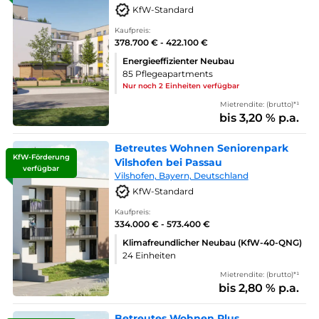
KfW-Standard
Kaufpreis:
378.700 € - 422.100 €
Energieeffizienter Neubau
85 Pflegeapartments
Nur noch 2 Einheiten verfügbar
Mietrendite: (brutto)*¹
bis 3,20 % p.a.
Betreutes Wohnen Seniorenpark
KfW-Förderung
Vilshofen bei Passau
verfügbar
Vilshofen, Bayern, Deutschland
KfW-Standard
Kaufpreis:
334.000 € - 573.400 €
Klimafreundlicher Neubau (KfW-40-QNG)
24 Einheiten
Mietrendite: (brutto)*¹
bis 2,80 % p.a.
Betreutes Wohnen Plus