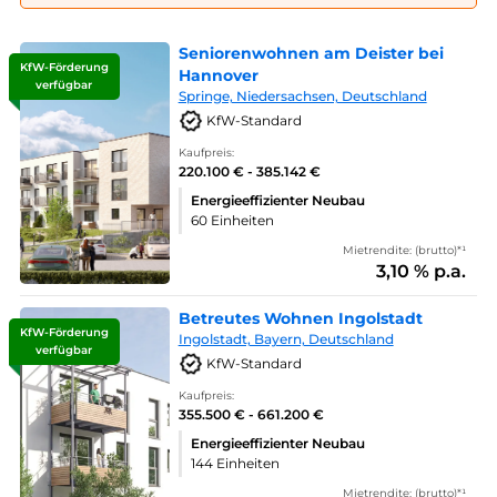
Seniorenwohnen am Deister bei
KfW-Förderung
Hannover
verfügbar
Springe, Niedersachsen, Deutschland
KfW-Standard
Kaufpreis:
220.100 € - 385.142 €
Energieeffizienter Neubau
60 Einheiten
Mietrendite: (brutto)*¹
3,10 % p.a.
Betreutes Wohnen Ingolstadt
KfW-Förderung
Ingolstadt, Bayern, Deutschland
verfügbar
KfW-Standard
Kaufpreis:
355.500 € - 661.200 €
Energieeffizienter Neubau
144 Einheiten
Mietrendite: (brutto)*¹