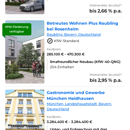
Mietrendite: (brutto)*¹
bis 2,66 % p.a.
Betreutes Wohnen Plus Raubling
KfW-Förderung
bei Rosenheim
verfügbar
Raubling. Bayern, Deutschland
KfW-Standard
Kaufpreis:
285.100 € - 470.300 €
limafreundlicher Neubau (KfW-40-QNG)
204 Einheiten
Mietrendite: (brutto)*¹
bis 2,95 % p.a.
Gastronomie und Gewerbe
München Haidhausen
München, Landeshauptstadt, Bayern,
Deutschland
Kaufpreis:
3.284.400 € - 3.284.400 €
Unter- und Erdgeschoss mit drei