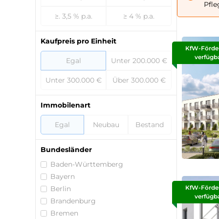
Pfle
≥. 3,5 % p.a.
≥ 4 % p.a.
Kaufpreis pro Einheit
KfW-Förde
verfügb
Egal
Unter 200.000 €
Unter 300.000 €
Über 300.000 €
Immobilenart
Egal
Neubau
Bestand
Bundesländer
Baden-Württemberg
Bayern
KfW-Förde
Berlin
verfügb
Brandenburg
Bremen