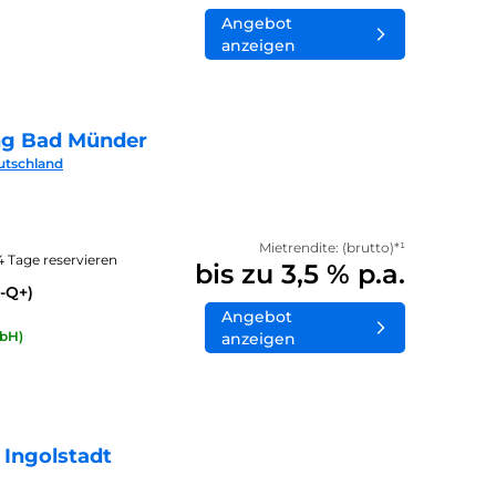
Angebot
anzeigen
ng Bad Münder
utschland
Mietrendite: (brutto)*¹
14 Tage reservieren
bis zu 3,5 % p.a.
-Q+)
Angebot
bH)
anzeigen
 Ingolstadt