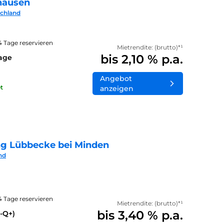
hausen
schland
14 Tage reservieren
Mietrendite: (brutto)*¹
bis 2,10 % p.a.
lage
Angebot
t
anzeigen
ng Lübbecke bei Minden
nd
14 Tage reservieren
Mietrendite: (brutto)*¹
bis 3,40 % p.a.
-Q+)