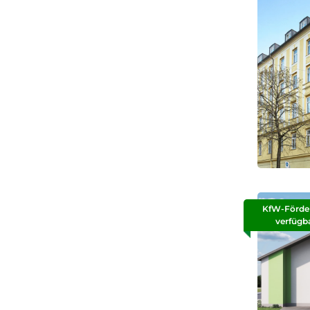
KfW-Förde
verfügb