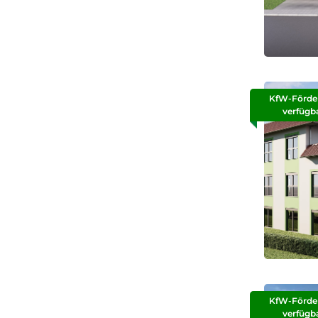
KfW-Förde
verfügb
KfW-Förde
verfügb