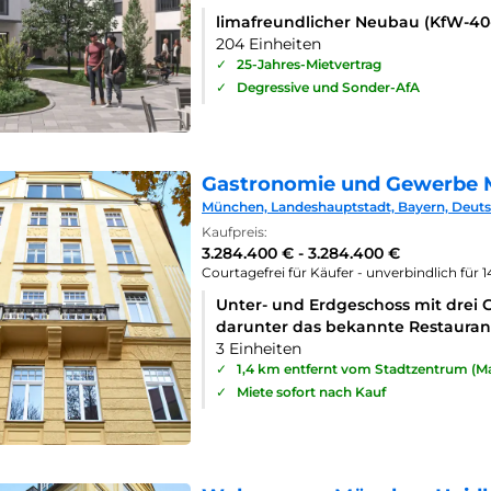
limafreundlicher Neubau (KfW-4
204 Einheiten
✓
25-Jahres-Mietvertrag
✓
Degressive und Sonder-AfA
Gastronomie und Gewerbe 
München, Landeshauptstadt, Bayern, Deut
Kaufpreis:
3.284.400 € - 3.284.400 €
Courtagefrei für Käufer - unverbindlich für 
Unter- und Erdgeschoss mit drei 
darunter das bekannte Restaurant
3 Einheiten
✓
1,4 km entfernt vom Stadtzentrum (Ma
✓
Miete sofort nach Kauf