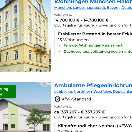
Wohnungen München Haid
München, Landeshauptstadt, Bayern, Deut
Kaufpreis:
14.780.100 € - 14.780.100 €
Courtagefrei für Käufer - unverbindlich für 
Etablierter Bestand in bester Eck
13 Wohnungen
✓
Teile der Wohnungen kernsaniert
✓
Dachgeschoss vollständig neu errichte
Ambulante Pflegeeinrichtu
rung
Lübbecke, Nordrhein-Westfalen, Deutschla
ar
KfW-Standard
Kaufpreis:
ca. 337.207 - € 337.207 €
Courtagefrei für Käufer - unverbindlich für 
Klimafreundlicher Neubau (KFWG
24 Einheiten