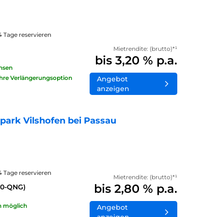
14 Tage reservieren
Mietrendite: (brutto)*¹
bis 3,20 % p.a.
insen
ahre Verlängerungsoption
Angebot
anzeigen
ark Vilshofen bei Passau
14 Tage reservieren
Mietrendite: (brutto)*¹
bis 2,80 % p.a.
40-QNG)
n möglich
Angebot