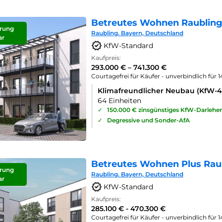
Betreutes Wohnen Raubling
rung
Raubling. Bayern, Deutschland
ar
KfW-Standard
Kaufpreis:
293.000 € – 741.300 €
Courtagefrei für Käufer - unverbindlich für 
Klimafreundlicher Neubau (KfW-
64 Einheiten
✓
150.000 € zinsgünstiges KfW-Darlehe
✓
Degressive und Sonder-AfA
Betreutes Wohnen Plus Rau
rung
Raubling. Bayern, Deutschland
ar
KfW-Standard
Kaufpreis:
285.100 € - 470.300 €
Courtagefrei für Käufer - unverbindlich für 