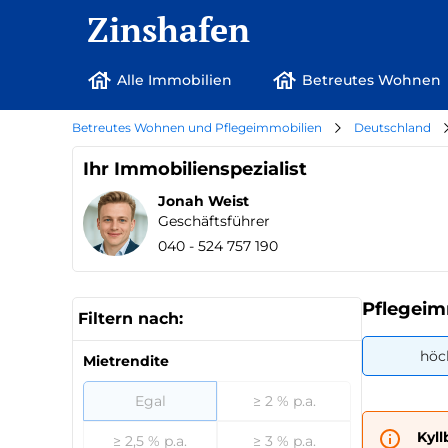
Zinshafen
Alle Immobilien
Betreutes Wohnen
Betreutes Wohnen und Pflegeimmobilien
Deutschland
Ihr Immobilienspezialist
Jonah Weist
Geschäftsführer
040 - 524 757 190
Pflegeim
Filtern nach:
höc
Mietrendite
Egal
≥ 2 % p.a.
Kyl
≥ 2,5 % p.a.
≥ 3 % p.a.