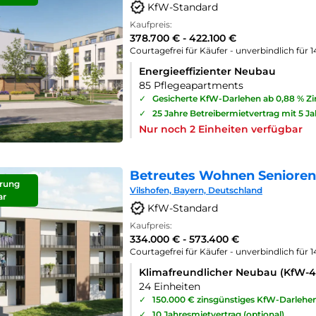
KfW-Standard
Kaufpreis:
378.700 € - 422.100 €
Courtagefrei für Käufer - unverbindlich für 
Energieeffizienter Neubau
85 Pflegeapartments
✓
Gesicherte KfW-Darlehen ab 0,88 % Z
✓
25 Jahre Betreibermietvertrag mit 5 J
Nur noch 2 Einheiten verfügbar
Betreutes Wohnen Seniorenp
rung
Vilshofen, Bayern, Deutschland
ar
KfW-Standard
Kaufpreis:
334.000 € - 573.400 €
Courtagefrei für Käufer - unverbindlich für 
Klimafreundlicher Neubau (KfW-
24 Einheiten
✓
150.000 € zinsgünstiges KfW-Darlehe
✓
10 Jahresmietvertrag (optional)