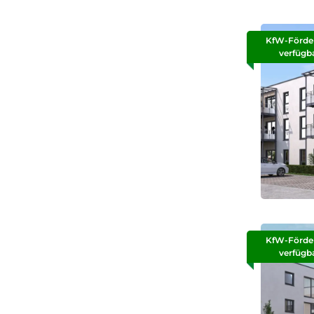
KfW-Förde
verfügb
KfW-Förde
verfügb