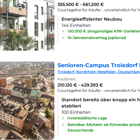
355.500 € - 661.200 €
Courtagefrei für Käufer - unverbindlich für 
Energieeffizienter Neubau
144 Einheiten
✓
150.000 € zinsgünstiges KfW-Darlehe
✓
10 Jahresmietvertrag (optional)
Senioren-Campus Troisdorf 
Troisdorf, Nordrhein-Westfalen, Deutschlan
Kaufpreis:
210.120 € - 429.393 €
Courtagefrei für Käufer - unverbindlich für 
Standort bereits über knapp ein 
etabliert
100 Einheiten
✓
Innerstädtische Lage
✓
Betreiber Alloheim als führender priv
Deutschlands