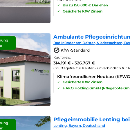
✓
Bis zu 150.000 € Darlehen
✓
Gesicherte KfW Zinsen
Ambulante Pflegeeinrichtu
rung
Bad Münder am Deister, Niedersachsen, De
ar
KfW-Standard
Kaufpreis:
314.191 € - 326.767 €
Courtagefrei für Käufer - unverbindlich für 
Klimafreundlicher Neubau (KFWG
✓
Gesicherte KfW Zinsen
✓
HAKO Holding GmbH (Pflegebote Gm
Pflegeimmobilie Lenting bei
rung
Lenting, Bayern, Deutschland
ar