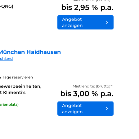
bis 2,95 % p.a.
0-QNG)
Angebot
anzeigen
München Haidhausen
schland
14 Tage reservieren
Gewerbeeinheiten,
Mietrendite: (brutto)*¹
bis 3,00 % p.a.
 Klimenti’s
rienplatz)
Angebot
anzeigen