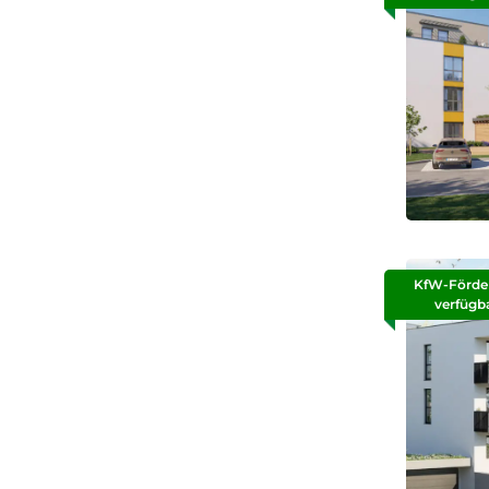
KfW-Förde
verfügb