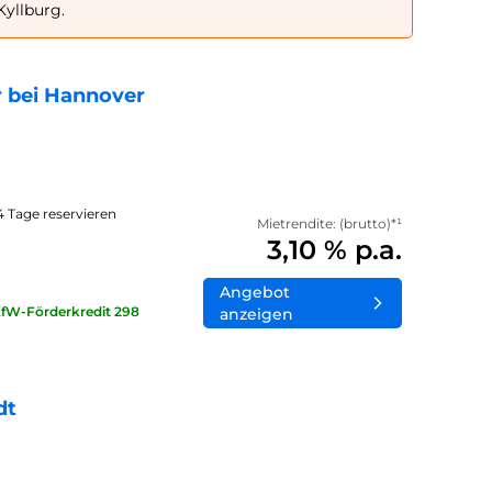
Kyllburg.
 bei Hannover
14 Tage reservieren
Mietrendite: (brutto)*¹
3,10 % p.a.
Angebot
KfW-Förderkredit 298
anzeigen
dt