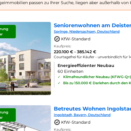
geimmobilien passen zu Ihrer Suche, liegen aber außerhalb von 
Seniorenwohnen am Deister
rung
Springe, Niedersachsen, Deutschland
ar
KfW-Standard
Kaufpreis:
220.100 € - 385.142 €
Courtagefrei für Käufer - unverbindlich für 
Energieeffizienter Neubau
60 Einheiten
✓
Klimafreundlicher Neubau (KFWG-Q+)
✓
Bis zu 150.000 € Darlehen durch den 
Betreutes Wohnen Ingolsta
rung
Ingolstadt, Bayern, Deutschland
ar
KfW-Standard
Kaufpreis: