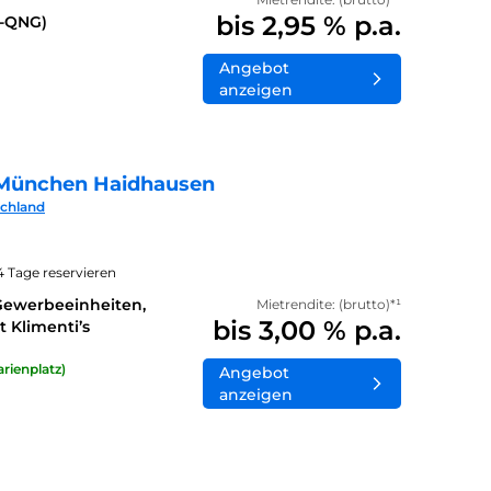
bis 2,95 % p.a.
0-QNG)
Angebot
anzeigen
München Haidhausen
schland
14 Tage reservieren
Gewerbeeinheiten,
Mietrendite: (brutto)*¹
bis 3,00 % p.a.
 Klimenti’s
rienplatz)
Angebot
anzeigen