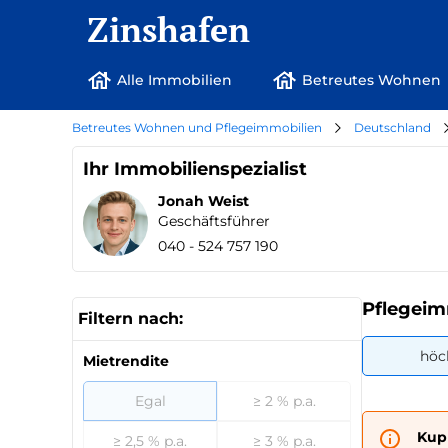
Zinshafen
Alle Immobilien
Betreutes Wohnen
Betreutes Wohnen und Pflegeimmobilien
Deutschland
Ihr Immobilienspezialist
Jonah Weist
Geschäftsführer
040 - 524 757 190
Pflegeim
Filtern nach:
höc
Mietrendite
Egal
≥ 2 % p.a.
Kup
≥ 2,5 % p.a.
≥ 3 % p.a.