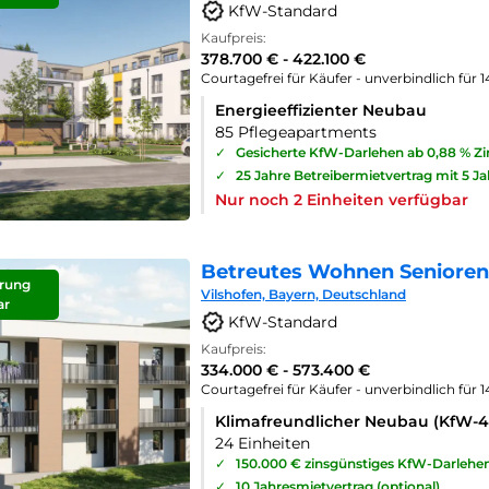
KfW-Standard
Kaufpreis:
378.700 € - 422.100 €
Courtagefrei für Käufer - unverbindlich für 
Energieeffizienter Neubau
85 Pflegeapartments
✓
Gesicherte KfW-Darlehen ab 0,88 % Z
✓
25 Jahre Betreibermietvertrag mit 5 J
Nur noch 2 Einheiten verfügbar
Betreutes Wohnen Seniorenp
rung
Vilshofen, Bayern, Deutschland
ar
KfW-Standard
Kaufpreis:
334.000 € - 573.400 €
Courtagefrei für Käufer - unverbindlich für 
Klimafreundlicher Neubau (KfW-
24 Einheiten
✓
150.000 € zinsgünstiges KfW-Darlehe
✓
10 Jahresmietvertrag (optional)