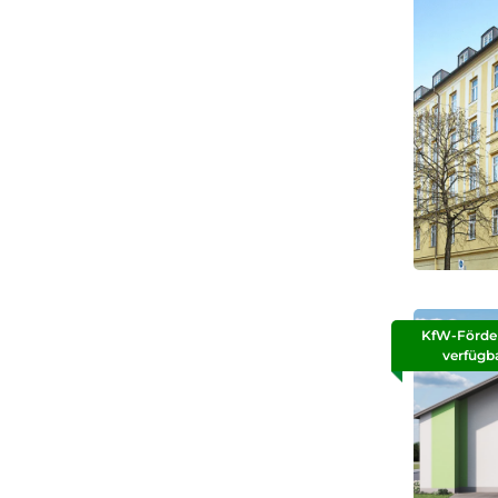
KfW-Förde
verfügb