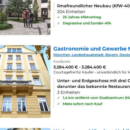
limafreundlicher Neubau (KfW-4
204 Einheiten
✓
25-Jahres-Mietvertrag
✓
Degressive und Sonder-AfA
Gastronomie und Gewerbe 
München, Landeshauptstadt, Bayern, Deut
Kaufpreis:
3.284.400 € - 3.284.400 €
Courtagefrei für Käufer - unverbindlich für 
Unter- und Erdgeschoss mit drei 
darunter das bekannte Restaurant
3 Einheiten
✓
1,4 km entfernt vom Stadtzentrum (Ma
✓
Miete sofort nach Kauf