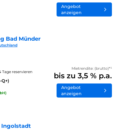
Angebot
anzeigen
ng Bad Münder
utschland
Mietrendite: (brutto)*¹
14 Tage reservieren
bis zu 3,5 % p.a.
-Q+)
Angebot
bH)
anzeigen
 Ingolstadt