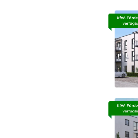
KfW-Förde
verfügb
KfW-Förde
verfügb