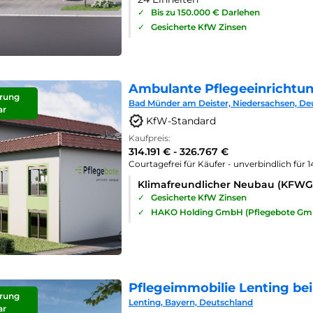
✓
Bis zu 150.000 € Darlehen
✓
Gesicherte KfW Zinsen
Ambulante Pflegeeinrichtu
rung
Bad Münder am Deister, Niedersachsen, De
ar
KfW-Standard
Kaufpreis:
314.191 € - 326.767 €
Courtagefrei für Käufer - unverbindlich für 
Klimafreundlicher Neubau (KFWG
✓
Gesicherte KfW Zinsen
✓
HAKO Holding GmbH (Pflegebote Gm
Pflegeimmobilie Lenting bei
rung
Lenting, Bayern, Deutschland
ar