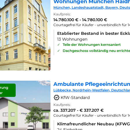
Wohnungen München Haid
München, Landeshauptstadt, Bayern, Deut
Kaufpreis:
14.780.100 € - 14.780.100 €
Courtagefrei für Käufer - unverbindlich für 
Etablierter Bestand in bester Eck
13 Wohnungen
✓
Teile der Wohnungen kernsaniert
✓
Dachgeschoss vollständig neu errichte
Ambulante Pflegeeinrichtu
rung
Lübbecke, Nordrhein-Westfalen, Deutschla
ar
KfW-Standard
Kaufpreis:
ca. 337.207 - € 337.207 €
Courtagefrei für Käufer - unverbindlich für 
Klimafreundlicher Neubau (KFWG
24 Einheiten