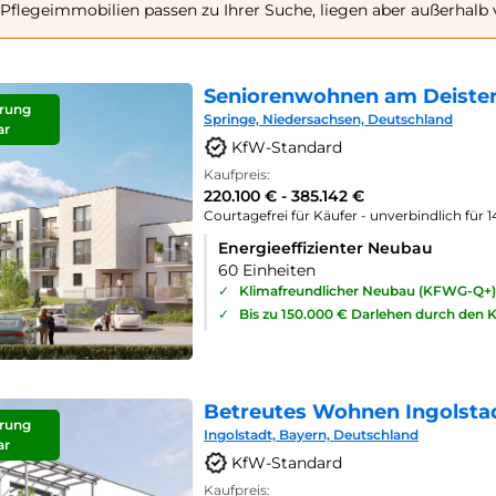
Pflegeimmobilien passen zu Ihrer Suche, liegen aber außerhal
Seniorenwohnen am Deister
rung
Springe, Niedersachsen, Deutschland
ar
KfW-Standard
Kaufpreis:
220.100 € - 385.142 €
Courtagefrei für Käufer - unverbindlich für 
Energieeffizienter Neubau
60 Einheiten
✓
Klimafreundlicher Neubau (KFWG-Q+)
✓
Bis zu 150.000 € Darlehen durch den 
Betreutes Wohnen Ingolsta
rung
Ingolstadt, Bayern, Deutschland
ar
KfW-Standard
Kaufpreis: