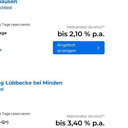
hausen
schland
14 Tage reservieren
Mietrendite: (brutto)*¹
bis 2,10 % p.a.
lage
Angebot
t
anzeigen
ng Lübbecke bei Minden
nd
14 Tage reservieren
Mietrendite: (brutto)*¹
bis 3,40 % p.a.
-Q+)