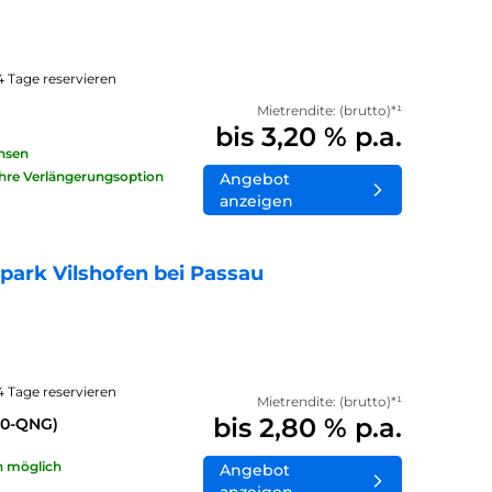
14 Tage reservieren
Mietrendite: (brutto)*¹
bis 3,20 % p.a.
insen
ahre Verlängerungsoption
Angebot
anzeigen
ark Vilshofen bei Passau
14 Tage reservieren
Mietrendite: (brutto)*¹
bis 2,80 % p.a.
40-QNG)
n möglich
Angebot