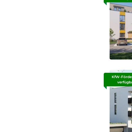
KfW-Förde
verfügb