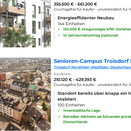
355.500 € - 661.200 €
Courtagefrei für Käufer - unverbindlich für 
Energieeffizienter Neubau
144 Einheiten
✓
150.000 € zinsgünstiges KfW-Darlehe
✓
10 Jahresmietvertrag (optional)
Senioren-Campus Troisdorf 
Troisdorf, Nordrhein-Westfalen, Deutschlan
Kaufpreis:
210.120 € - 429.393 €
Courtagefrei für Käufer - unverbindlich für 
Standort bereits über knapp ein 
etabliert
100 Einheiten
✓
Innerstädtische Lage
✓
Betreiber Alloheim als führender priv
Deutschlands