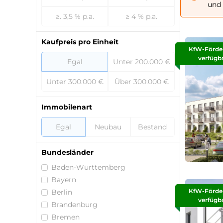
und 
≥. 3,5 % p.a.
≥ 4 % p.a.
Kaufpreis pro Einheit
KfW-Förde
verfügb
Egal
Unter 200.000 €
Unter 300.000 €
Über 300.000 €
Immobilenart
Egal
Neubau
Bestand
Bundesländer
Baden-Württemberg
Bayern
KfW-Förde
Berlin
verfügb
Brandenburg
Bremen