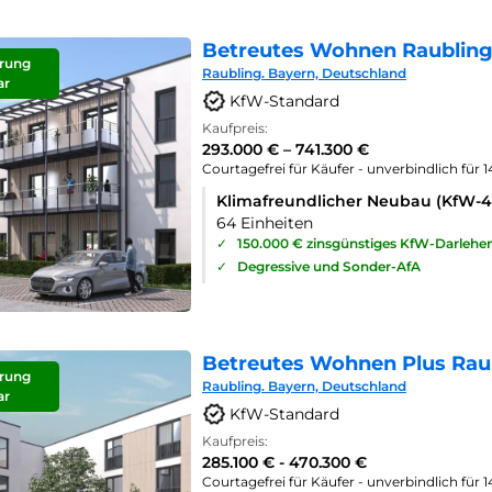
Betreutes Wohnen Raubling
rung
Raubling. Bayern, Deutschland
ar
KfW-Standard
Kaufpreis:
293.000 € – 741.300 €
Courtagefrei für Käufer - unverbindlich für 
Klimafreundlicher Neubau (KfW-
64 Einheiten
✓
150.000 € zinsgünstiges KfW-Darlehe
✓
Degressive und Sonder-AfA
Betreutes Wohnen Plus Rau
rung
Raubling. Bayern, Deutschland
ar
KfW-Standard
Kaufpreis:
285.100 € - 470.300 €
Courtagefrei für Käufer - unverbindlich für 