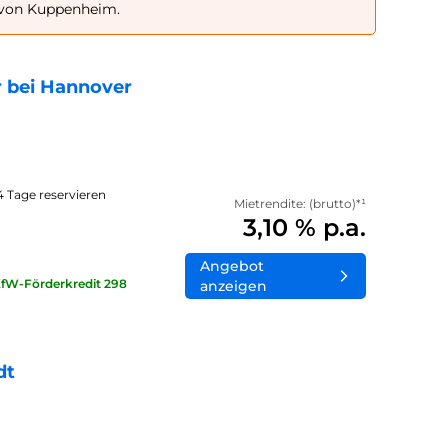
b von Kuppenheim.
 bei Hannover
14 Tage reservieren
Mietrendite: (brutto)*¹
3,10 % p.a.
Angebot
KfW-Förderkredit 298
anzeigen
dt