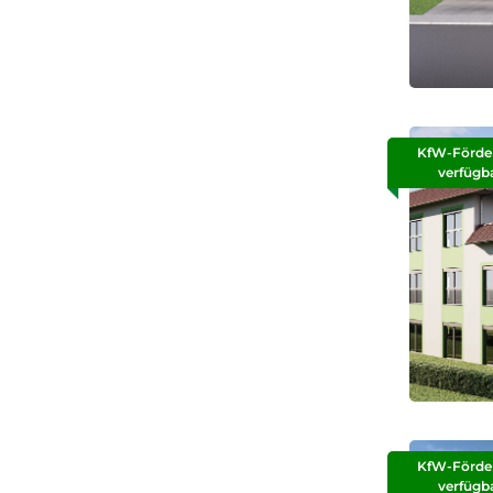
KfW-Förde
verfügb
KfW-Förde
verfügb