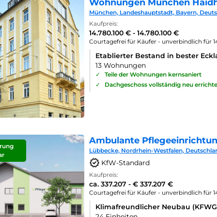
Wohnungen München Haid
München, Landeshauptstadt, Bayern, Deut
Kaufpreis:
14.780.100 € - 14.780.100 €
Courtagefrei für Käufer - unverbindlich für 
Etablierter Bestand in bester Eck
13 Wohnungen
✓
Teile der Wohnungen kernsaniert
✓
Dachgeschoss vollständig neu errichte
Ambulante Pflegeeinrichtu
rung
Lübbecke, Nordrhein-Westfalen, Deutschla
ar
KfW-Standard
Kaufpreis:
ca. 337.207 - € 337.207 €
Courtagefrei für Käufer - unverbindlich für 
Klimafreundlicher Neubau (KFWG
24 Einheiten