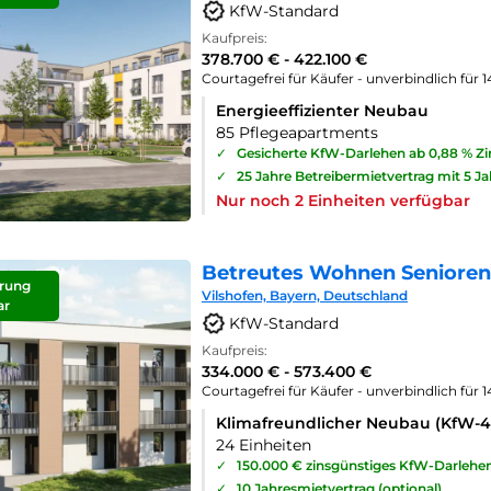
KfW-Standard
Kaufpreis:
378.700 € - 422.100 €
Courtagefrei für Käufer - unverbindlich für 
Energieeffizienter Neubau
85 Pflegeapartments
✓
Gesicherte KfW-Darlehen ab 0,88 % Z
✓
25 Jahre Betreibermietvertrag mit 5 J
Nur noch 2 Einheiten verfügbar
Betreutes Wohnen Seniorenp
rung
Vilshofen, Bayern, Deutschland
ar
KfW-Standard
Kaufpreis:
334.000 € - 573.400 €
Courtagefrei für Käufer - unverbindlich für 
Klimafreundlicher Neubau (KfW-
24 Einheiten
✓
150.000 € zinsgünstiges KfW-Darlehe
✓
10 Jahresmietvertrag (optional)