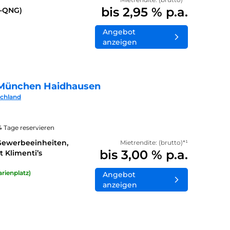
bis 2,95 % p.a.
0-QNG)
Angebot
anzeigen
München Haidhausen
schland
14 Tage reservieren
Gewerbeeinheiten,
Mietrendite: (brutto)*¹
bis 3,00 % p.a.
 Klimenti’s
rienplatz)
Angebot
anzeigen