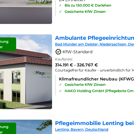
✓
Bis zu 150.000 € Darlehen
✓
Gesicherte KfW Zinsen
Ambulante Pflegeeinrichtu
rung
Bad Münder am Deister, Niedersachsen, De
ar
KfW-Standard
Kaufpreis:
314.191 € - 326.767 €
Courtagefrei für Käufer - unverbindlich für 
Klimafreundlicher Neubau (KFWG
✓
Gesicherte KfW Zinsen
✓
HAKO Holding GmbH (Pflegebote Gm
Pflegeimmobilie Lenting bei
rung
Lenting, Bayern, Deutschland
ar