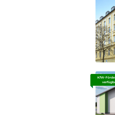
KfW-Förde
verfügb