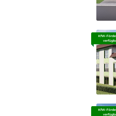
KfW-Förde
verfügb
KfW-Förde
verfügb