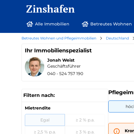
Zinshafen
Alle Immobilien
Betreutes Wohnen
Betreutes Wohnen und Pflegeimmobilien
Deutschland
Ihr Immobilienspezialist
Jonah Weist
Geschäftsführer
040 - 524 757 190
Pflegeim
Filtern nach:
höc
Mietrendite
Egal
≥ 2 % p.a.
Kro
≥ 2,5 % p.a.
≥ 3 % p.a.