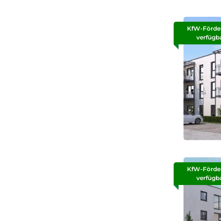
KfW-Förde
verfügb
KfW-Förde
verfügb