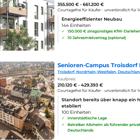
355.500 € - 661.200 €
Courtagefrei für Käufer - unverbindlich für 
Energieeffizienter Neubau
144 Einheiten
✓
150.000 € zinsgünstiges KfW-Darlehe
✓
10 Jahresmietvertrag (optional)
Senioren-Campus Troisdorf 
Troisdorf, Nordrhein-Westfalen, Deutschlan
Kaufpreis:
210.120 € - 429.393 €
Courtagefrei für Käufer - unverbindlich für 
Standort bereits über knapp ein 
etabliert
100 Einheiten
✓
Innerstädtische Lage
✓
Betreiber Alloheim als führender priv
Deutschlands