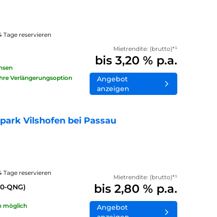
14 Tage reservieren
Mietrendite: (brutto)*¹
bis 3,20 % p.a.
insen
ahre Verlängerungsoption
Angebot
anzeigen
ark Vilshofen bei Passau
14 Tage reservieren
Mietrendite: (brutto)*¹
bis 2,80 % p.a.
40-QNG)
n möglich
Angebot