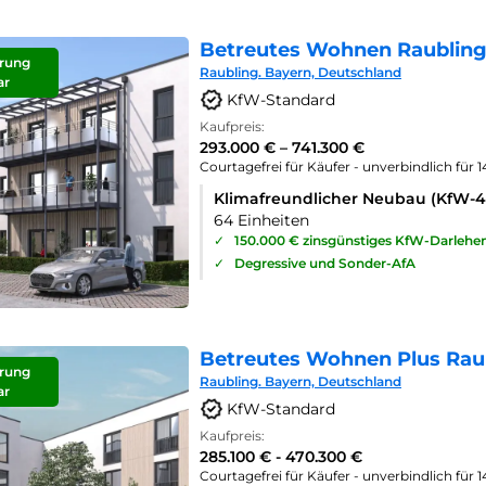
Betreutes Wohnen Raubling
rung
Raubling. Bayern, Deutschland
ar
KfW-Standard
Kaufpreis:
293.000 € – 741.300 €
Courtagefrei für Käufer - unverbindlich für 
Klimafreundlicher Neubau (KfW-
64 Einheiten
✓
150.000 € zinsgünstiges KfW-Darlehe
✓
Degressive und Sonder-AfA
Betreutes Wohnen Plus Rau
rung
Raubling. Bayern, Deutschland
ar
KfW-Standard
Kaufpreis:
285.100 € - 470.300 €
Courtagefrei für Käufer - unverbindlich für 