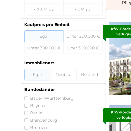
Pfle
≥. 3,5 % p.a.
≥ 4 % p.a.
Kaufpreis pro Einheit
KfW-Förde
verfügb
Egal
Unter 200.000 €
Unter 300.000 €
Über 300.000 €
Immobilenart
Egal
Neubau
Bestand
Bundesländer
Baden-Württemberg
Bayern
KfW-Förde
Berlin
verfügb
Brandenburg
Bremen