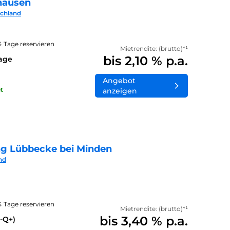
hausen
schland
14 Tage reservieren
Mietrendite: (brutto)*¹
bis 2,10 % p.a.
lage
Angebot
t
anzeigen
ng Lübbecke bei Minden
nd
14 Tage reservieren
Mietrendite: (brutto)*¹
bis 3,40 % p.a.
-Q+)