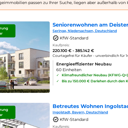
geimmobilien passen zu Ihrer Suche, liegen aber außerhalb von 
Seniorenwohnen am Deister
rung
Springe, Niedersachsen, Deutschland
ar
KfW-Standard
Kaufpreis:
220.100 € - 385.142 €
Courtagefrei für Käufer - unverbindlich für 
Energieeffizienter Neubau
60 Einheiten
✓
Klimafreundlicher Neubau (KFWG-Q+)
✓
Bis zu 150.000 € Darlehen durch den 
Betreutes Wohnen Ingolsta
rung
Ingolstadt, Bayern, Deutschland
ar
KfW-Standard
Kaufpreis: