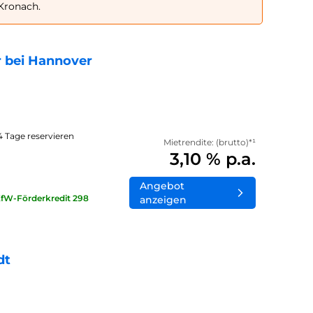
Kronach.
 bei Hannover
14 Tage reservieren
Mietrendite: (brutto)*¹
3,10 % p.a.
Angebot
KfW-Förderkredit 298
anzeigen
dt