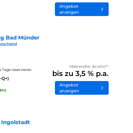
Angebot
anzeigen
ng Bad Münder
utschland
Mietrendite: (brutto)*¹
14 Tage reservieren
bis zu 3,5 % p.a.
-Q+)
Angebot
bH)
anzeigen
 Ingolstadt