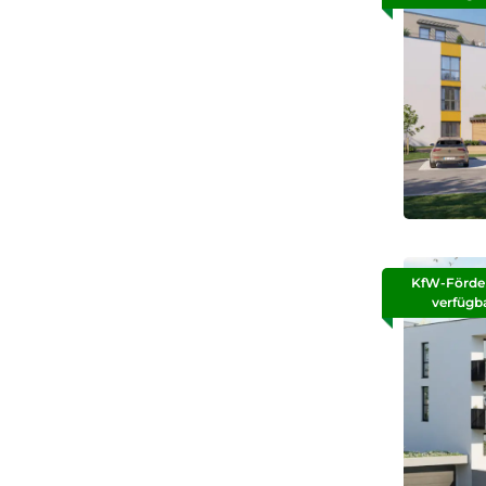
KfW-Förde
verfügb