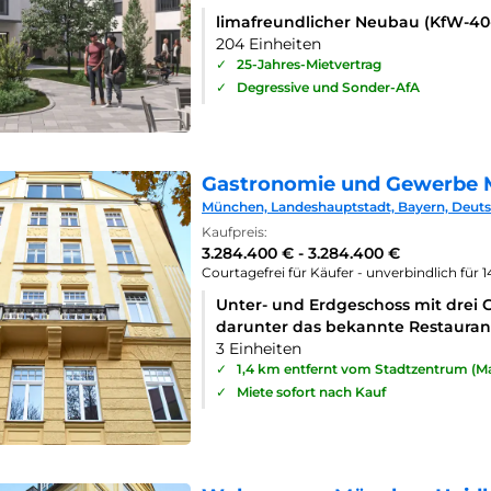
limafreundlicher Neubau (KfW-4
204 Einheiten
✓
25-Jahres-Mietvertrag
✓
Degressive und Sonder-AfA
Gastronomie und Gewerbe 
München, Landeshauptstadt, Bayern, Deut
Kaufpreis:
3.284.400 € - 3.284.400 €
Courtagefrei für Käufer - unverbindlich für 
Unter- und Erdgeschoss mit drei 
darunter das bekannte Restaurant
3 Einheiten
✓
1,4 km entfernt vom Stadtzentrum (Ma
✓
Miete sofort nach Kauf