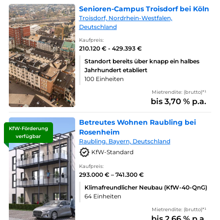
Senioren-Campus Troisdorf bei Köln
Troisdorf, Nordrhein-Westfalen,
Deutschland
Kaufpreis:
210.120 € - 429.393 €
Standort bereits über knapp ein halbes
Jahrhundert etabliert
100 Einheiten
Mietrendite: (brutto)*¹
bis 3,70 % p.a.
Betreutes Wohnen Raubling bei
KfW-Förderung
Rosenheim
verfügbar
Raubling. Bayern, Deutschland
KfW-Standard
Kaufpreis:
293.000 € – 741.300 €
Klimafreundlicher Neubau (KfW-40-QnG)
64 Einheiten
Mietrendite: (brutto)*¹
bis 2,66 % p.a.