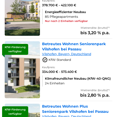
Kaufpreis:
378.700 € - 422.100 €
Energieeffizienter Neubau
85 Pflegeapartments
Nur noch 2 Einheiten verfügbar
Mietrendite: (brutto)*¹
bis 3,20 % p.a.
Betreutes Wohnen Seniorenpark
KfW-Förderung
Vilshofen bei Passau
verfügbar
Vilshofen, Bayern, Deutschland
KfW-Standard
Kaufpreis:
334.000 € - 573.400 €
Klimafreundlicher Neubau (KfW-40-QNG)
24 Einheiten
Mietrendite: (brutto)*¹
bis 2,80 % p.a.
Betreutes Wohnen Plus
KfW-Förderung
Seniorenpark Vilshofen bei Passau
verfügbar
Vilshofen, Bayern, Deutschland