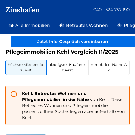
Zinshafen
040 - 524 757 190
Alle Immobilien
Betreutes Wohnen
Pfle
Betreutes Wohnen und Pflegeimmobilien
Deutschland
Bayern
Kehl
Jetzt Info-Gespräch vereinbaren
Pflegeimmobilien Kehl Vergleich 11/2025
höchste Mietrendite
niedrigster Kaufpreis
Immobilien-Name A-
zuerst
zuerst
Z
Kehl: Betreutes Wohnen und
Pflegeimmobilien in der Nähe
von Kehl: Diese
Betreutes Wohnen und Pflegeimmobilien
passen zu Ihrer Suche, liegen aber außerhalb von
Kehl.