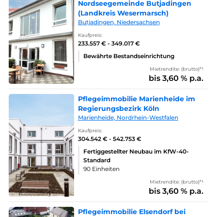
Nordseegemeinde Butjadingen
(Landkreis Wesermarsch)
Butjadingen, Niedersachsen
Kaufpreis:
233.557 € - 349.017 €
Bewährte Bestandseinrichtung
Mietrendite: (brutto)*¹
bis 3,60 % p.a.
Pflegeimmobilie Marienheide im
Regierungsbezirk Köln
Marienheide, Nordrhein-Westfalen
Kaufpreis:
304.542 € - 542.753 €
Fertiggestellter Neubau im KfW-40-
Standard
90 Einheiten
Mietrendite: (brutto)*¹
bis 3,60 % p.a.
Pflegeimmobilie Elsendorf bei