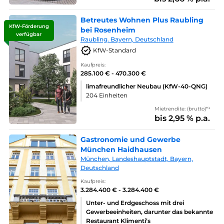
Betreutes Wohnen Plus Raubling
KfW-Förderung
bei Rosenheim
verfügbar
Raubling. Bayern, Deutschland
KfW-Standard
Kaufpreis:
285.100 € - 470.300 €
limafreundlicher Neubau (KfW-40-QNG)
204 Einheiten
Mietrendite: (brutto)*¹
bis 2,95 % p.a.
Gastronomie und Gewerbe
München Haidhausen
München, Landeshauptstadt, Bayern,
Deutschland
Kaufpreis:
3.284.400 € - 3.284.400 €
Unter- und Erdgeschoss mit drei
Gewerbeeinheiten, darunter das bekannte
Restaurant Klimenti’s