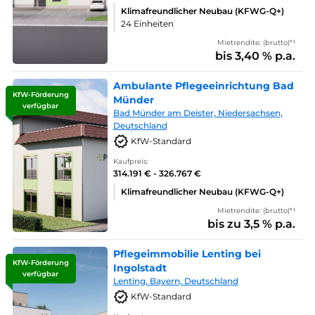
Klimafreundlicher Neubau (KFWG-Q+)
24 Einheiten
Mietrendite: (brutto)*¹
bis 3,40 % p.a.
Ambulante Pflegeeinrichtung Bad
KfW-Förderung
Münder
verfügbar
Bad Münder am Deister, Niedersachsen,
Deutschland
KfW-Standard
Kaufpreis:
314.191 € - 326.767 €
Klimafreundlicher Neubau (KFWG-Q+)
Mietrendite: (brutto)*¹
bis zu 3,5 % p.a.
Pflegeimmobilie Lenting bei
KfW-Förderung
Ingolstadt
verfügbar
Lenting, Bayern, Deutschland
KfW-Standard