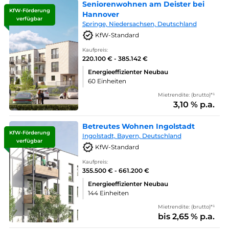
Seniorenwohnen am Deister bei
KfW-Förderung
Hannover
verfügbar
Springe, Niedersachsen, Deutschland
KfW-Standard
Kaufpreis:
220.100 € - 385.142 €
Energieeffizienter Neubau
60 Einheiten
Mietrendite: (brutto)*¹
3,10 % p.a.
Betreutes Wohnen Ingolstadt
KfW-Förderung
Ingolstadt, Bayern, Deutschland
verfügbar
KfW-Standard
Kaufpreis:
355.500 € - 661.200 €
Energieeffizienter Neubau
144 Einheiten
Mietrendite: (brutto)*¹
bis 2,65 % p.a.