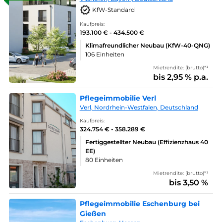
KfW-Standard
Kaufpreis:
193.100 € - 434.500 €
Klimafreundlicher Neubau (KfW-40-QNG)
106 Einheiten
Mietrendite: (brutto)*¹
bis 2,95 % p.a.
Pflegeimmobilie Verl
Verl, Nordrhein-Westfalen, Deutschland
Kaufpreis:
324.754 € - 358.289 €
Fertiggestellter Neubau (Effizienzhaus 40
EE)
80 Einheiten
Mietrendite: (brutto)*¹
bis 3,50 %
Pflegeimmobilie Eschenburg bei
Gießen