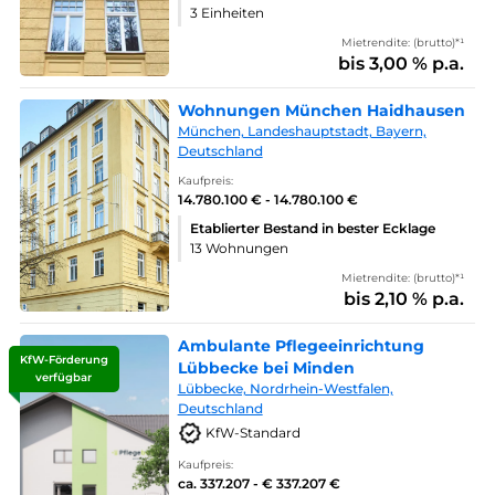
3 Einheiten
Mietrendite: (brutto)*¹
bis 3,00 % p.a.
Wohnungen München Haidhausen
München, Landeshauptstadt, Bayern,
Deutschland
Kaufpreis:
14.780.100 € - 14.780.100 €
Etablierter Bestand in bester Ecklage
13 Wohnungen
Mietrendite: (brutto)*¹
bis 2,10 % p.a.
Ambulante Pflegeeinrichtung
KfW-Förderung
Lübbecke bei Minden
verfügbar
Lübbecke, Nordrhein-Westfalen,
Deutschland
KfW-Standard
Kaufpreis:
ca. 337.207 - € 337.207 €