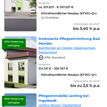
Kaufpreis:
ca. 337.207 - € 337.207 €
Klimafreundlicher Neubau (KFWG-Q+)
24 Einheiten
Mietrendite: (brutto)*¹
bis 3,40 % p.a.
Ambulante Pflegeeinrichtung Bad
KfW-Förderung
Münder
verfügbar
Bad Münder am Deister, Niedersachsen,
Deutschland
KfW-Standard
Kaufpreis:
314.191 € - 326.767 €
Klimafreundlicher Neubau (KFWG-Q+)
Mietrendite: (brutto)*¹
bis zu 3,5 % p.a.
Pflegeimmobilie Lenting bei
KfW-Förderung
Ingolstadt
verfügbar
Lenting, Bayern, Deutschland