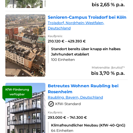
bis 2,65 % p.a.
Senioren-Campus Troisdorf bei Köln
Troisdorf, Nordrhein-Westfalen,
Deutschland
Kaufpreis:
210.120 € - 429.393 €
Standort bereits über knapp ein halbes
Jahrhundert etabliert
100 Einheiten
Mietrendite: (brutto)*¹
bis 3,70 % p.a.
Betreutes Wohnen Raubling bei
KfW-Förderung
Rosenheim
verfügbar
Raubling. Bayern, Deutschland
KfW-Standard
Kaufpreis:
293.000 € – 741.300 €
Klimafreundlicher Neubau (KfW-40-QnG)
64 Einheiten