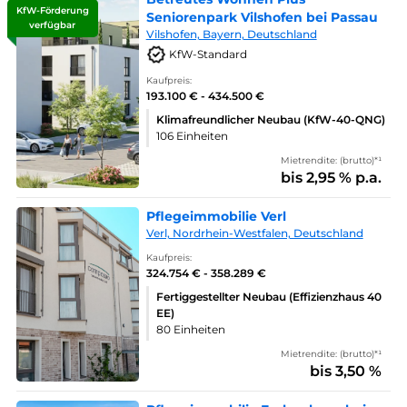
KfW-Förderung
Seniorenpark Vilshofen bei Passau
verfügbar
Vilshofen, Bayern, Deutschland
KfW-Standard
Kaufpreis:
193.100 € - 434.500 €
Klimafreundlicher Neubau (KfW-40-QNG)
106 Einheiten
Mietrendite: (brutto)*¹
bis 2,95 % p.a.
Pflegeimmobilie Verl
Verl, Nordrhein-Westfalen, Deutschland
Kaufpreis:
324.754 € - 358.289 €
Fertiggestellter Neubau (Effizienzhaus 40
EE)
80 Einheiten
Mietrendite: (brutto)*¹
bis 3,50 %