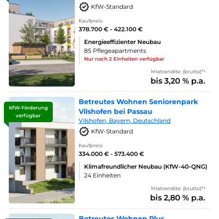
KfW-Standard
Kaufpreis:
378.700 € - 422.100 €
Energieeffizienter Neubau
85 Pflegeapartments
Nur noch 2 Einheiten verfügbar
Mietrendite: (brutto)*¹
bis 3,20 % p.a.
Betreutes Wohnen Seniorenpark
KfW-Förderung
Vilshofen bei Passau
verfügbar
Vilshofen, Bayern, Deutschland
KfW-Standard
Kaufpreis:
334.000 € - 573.400 €
Klimafreundlicher Neubau (KfW-40-QNG)
24 Einheiten
Mietrendite: (brutto)*¹
bis 2,80 % p.a.
Betreutes Wohnen Plus