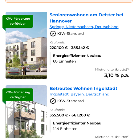
Seniorenwohnen am Deister bei
KfW-Förderung
Hannover
verfügbar
Springe, Niedersachsen, Deutschland
KfW-Standard
Kaufpreis:
220.100 € - 385.142 €
Energieeffizienter Neubau
60 Einheiten
Mietrendite: (brutto)*¹
3,10 % p.a.
Betreutes Wohnen Ingolstadt
KfW-Förderung
Ingolstadt, Bayern, Deutschland
verfügbar
KfW-Standard
Kaufpreis:
355.500 € - 661.200 €
Energieeffizienter Neubau
144 Einheiten
Mietrendite: (brutto)*¹