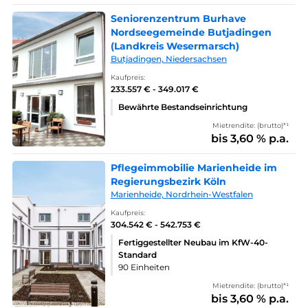
Seniorenzentrum Burhave
Nordseegemeinde Butjadingen
(Landkreis Wesermarsch)
Butjadingen, Niedersachsen
Kaufpreis:
233.557 € - 349.017 €
Bewährte Bestandseinrichtung
Mietrendite: (brutto)*¹
bis 3,60 % p.a.
Pflegeimmobilie Marienheide im
Regierungsbezirk Köln
Marienheide, Nordrhein-Westfalen
Kaufpreis:
304.542 € - 542.753 €
Fertiggestellter Neubau im KfW-40-
Standard
90 Einheiten
Mietrendite: (brutto)*¹
bis 3,60 % p.a.