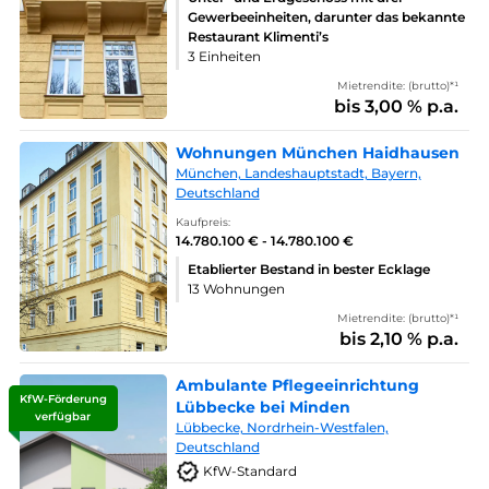
Gewerbeeinheiten, darunter das bekannte
Restaurant Klimenti’s
3 Einheiten
Mietrendite: (brutto)*¹
bis 3,00 % p.a.
Wohnungen München Haidhausen
München, Landeshauptstadt, Bayern,
Deutschland
Kaufpreis:
14.780.100 € - 14.780.100 €
Etablierter Bestand in bester Ecklage
13 Wohnungen
Mietrendite: (brutto)*¹
bis 2,10 % p.a.
Ambulante Pflegeeinrichtung
KfW-Förderung
Lübbecke bei Minden
verfügbar
Lübbecke, Nordrhein-Westfalen,
Deutschland
KfW-Standard