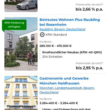
Mietrendite: (brutto)*¹
bis 2,66 % p.a.
Betreutes Wohnen Plus Raubling
KfW-Förderung
bei Rosenheim
verfügbar
Raubling. Bayern, Deutschland
KfW-Standard
Kaufpreis:
285.100 € - 470.300 €
limafreundlicher Neubau (KfW-40-QNG)
204 Einheiten
Mietrendite: (brutto)*¹
bis 2,95 % p.a.
Gastronomie und Gewerbe
München Haidhausen
München, Landeshauptstadt, Bayern,
Deutschland
Kaufpreis:
3.284.400 € - 3.284.400 €
Unter- und Erdgeschoss mit drei