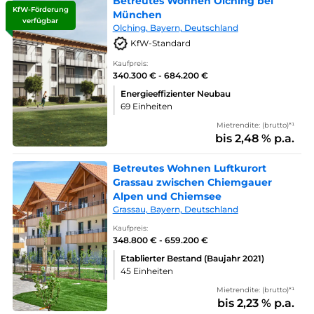
Betreutes Wohnen Olching bei
KfW-Förderung
München
verfügbar
Olching, Bayern, Deutschland
KfW-Standard
Kaufpreis:
340.300 € - 684.200 €
Energieeffizienter Neubau
69 Einheiten
Mietrendite: (brutto)*¹
bis 2,48 % p.a.
Betreutes Wohnen Luftkurort
Grassau zwischen Chiemgauer
Alpen und Chiemsee
Grassau, Bayern, Deutschland
Kaufpreis:
348.800 € - 659.200 €
Etablierter Bestand (Baujahr 2021)
45 Einheiten
Mietrendite: (brutto)*¹
bis 2,23 % p.a.