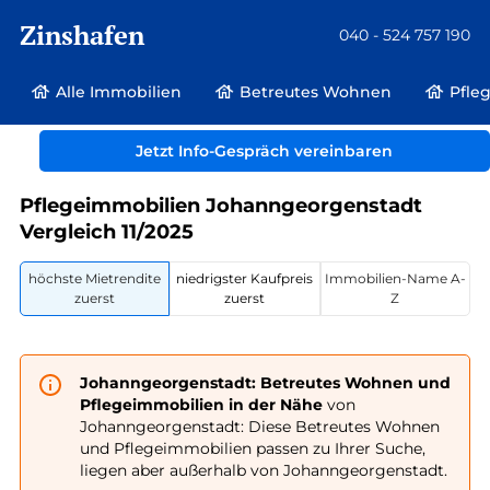
Zinshafen
040 - 524 757 190
Alle Immobilien
Betreutes Wohnen
Pfle
Betreutes Wohnen und Pflegeimmobilien
Deutschland
Sachsen
Jetzt Info-Gespräch vereinbaren
Johanngeorgenstadt
Pflegeimmobilien Johanngeorgenstadt
Vergleich 11/2025
höchste Mietrendite
niedrigster Kaufpreis
Immobilien-Name A-
zuerst
zuerst
Z
Johanngeorgenstadt: Betreutes Wohnen und
Pflegeimmobilien in der Nähe
von
Johanngeorgenstadt: Diese Betreutes Wohnen
und Pflegeimmobilien passen zu Ihrer Suche,
liegen aber außerhalb von Johanngeorgenstadt.