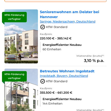
Seniorenwohnen am Deister bei
KfW-Förderung
Hannover
verfügbar
Springe, Niedersachsen, Deutschland
KfW-Standard
Kaufpreis:
220.100 € - 385.142 €
Energieeffizienter Neubau
60 Einheiten
Mietrendite: (brutto)*¹
3,10 % p.a.
Betreutes Wohnen Ingolstadt
KfW-Förderung
Ingolstadt, Bayern, Deutschland
verfügbar
KfW-Standard
Kaufpreis:
355.500 € - 661.200 €
Energieeffizienter Neubau
144 Einheiten
Mietrendite: (brutto)*¹