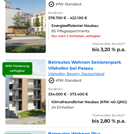
KfW-Standard
Kaufpreis:
378.700 € - 422.100 €
Energieeffizienter Neubau
85 Pflegeapartments
Nur noch 2 Einheiten verfügbar
Mietrendite: (brutto)*¹
bis 3,20 % p.a.
Betreutes Wohnen Seniorenpark
KfW-Förderung
Vilshofen bei Passau
verfügbar
Vilshofen, Bayern, Deutschland
KfW-Standard
Kaufpreis:
334.000 € - 573.400 €
Klimafreundlicher Neubau (KfW-40-QNG)
24 Einheiten
Mietrendite: (brutto)*¹
bis 2,80 % p.a.
Betreutes Wohnen Plus