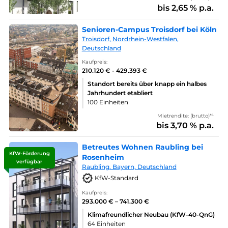
bis 2,65 % p.a.
Senioren-Campus Troisdorf bei Köln
Troisdorf, Nordrhein-Westfalen,
Deutschland
Kaufpreis:
210.120 € - 429.393 €
Standort bereits über knapp ein halbes
Jahrhundert etabliert
100 Einheiten
Mietrendite: (brutto)*¹
bis 3,70 % p.a.
Betreutes Wohnen Raubling bei
KfW-Förderung
Rosenheim
verfügbar
Raubling. Bayern, Deutschland
KfW-Standard
Kaufpreis:
293.000 € – 741.300 €
Klimafreundlicher Neubau (KfW-40-QnG)
64 Einheiten