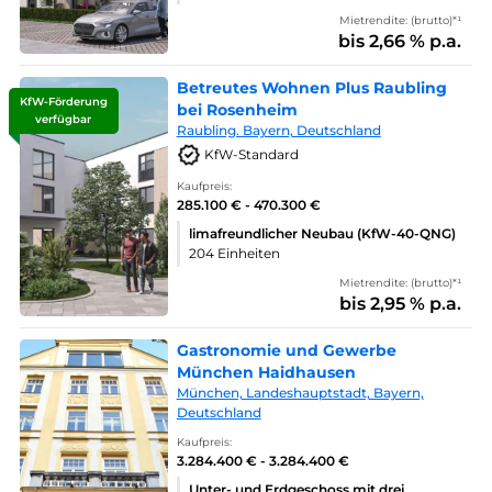
Mietrendite: (brutto)*¹
bis 2,66 % p.a.
Betreutes Wohnen Plus Raubling
KfW-Förderung
bei Rosenheim
verfügbar
Raubling. Bayern, Deutschland
KfW-Standard
Kaufpreis:
285.100 € - 470.300 €
limafreundlicher Neubau (KfW-40-QNG)
204 Einheiten
Mietrendite: (brutto)*¹
bis 2,95 % p.a.
Gastronomie und Gewerbe
München Haidhausen
München, Landeshauptstadt, Bayern,
Deutschland
Kaufpreis:
3.284.400 € - 3.284.400 €
Unter- und Erdgeschoss mit drei