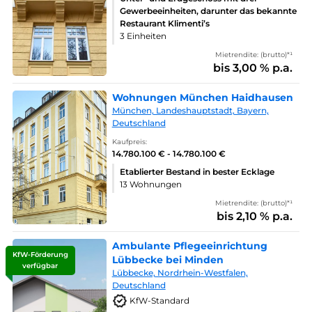
Gewerbeeinheiten, darunter das bekannte
Restaurant Klimenti’s
3 Einheiten
Mietrendite: (brutto)*¹
bis 3,00 % p.a.
Wohnungen München Haidhausen
München, Landeshauptstadt, Bayern,
Deutschland
Kaufpreis:
14.780.100 € - 14.780.100 €
Etablierter Bestand in bester Ecklage
13 Wohnungen
Mietrendite: (brutto)*¹
bis 2,10 % p.a.
Ambulante Pflegeeinrichtung
KfW-Förderung
Lübbecke bei Minden
verfügbar
Lübbecke, Nordrhein-Westfalen,
Deutschland
KfW-Standard