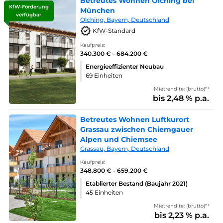
Betreutes Wohnen Olching bei
KfW-Förderung
München
verfügbar
Olching, Bayern, Deutschland
KfW-Standard
Kaufpreis:
340.300 € - 684.200 €
Energieeffizienter Neubau
69 Einheiten
Mietrendite: (brutto)*¹
bis 2,48 % p.a.
Betreutes Wohnen Luftkurort
Grassau zwischen Chiemgauer
Alpen und Chiemsee
Grassau, Bayern, Deutschland
Kaufpreis:
348.800 € - 659.200 €
Etablierter Bestand (Baujahr 2021)
45 Einheiten
Mietrendite: (brutto)*¹
bis 2,23 % p.a.