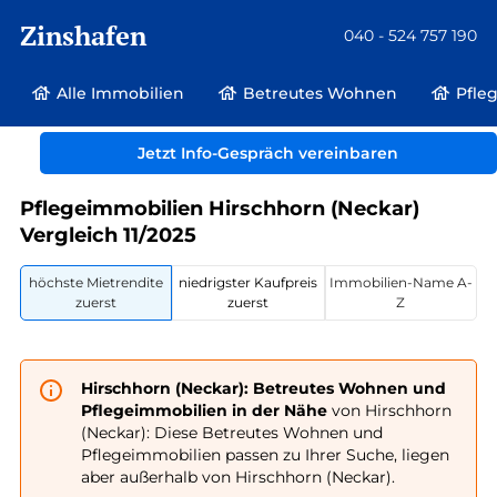
Zinshafen
040 - 524 757 190
Alle Immobilien
Betreutes Wohnen
Pfle
Betreutes Wohnen und Pflegeimmobilien
Deutschland
Hessen
Jetzt Info-Gespräch vereinbaren
Hirschhorn (Neckar)
Pflegeimmobilien Hirschhorn (Neckar)
Vergleich 11/2025
höchste Mietrendite
niedrigster Kaufpreis
Immobilien-Name A-
zuerst
zuerst
Z
Hirschhorn (Neckar): Betreutes Wohnen und
Pflegeimmobilien in der Nähe
von Hirschhorn
(Neckar): Diese Betreutes Wohnen und
Pflegeimmobilien passen zu Ihrer Suche, liegen
aber außerhalb von Hirschhorn (Neckar).