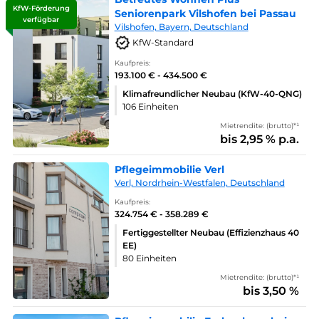
KfW-Förderung
Seniorenpark Vilshofen bei Passau
verfügbar
Vilshofen, Bayern, Deutschland
KfW-Standard
Kaufpreis:
193.100 € - 434.500 €
Klimafreundlicher Neubau (KfW-40-QNG)
106 Einheiten
Mietrendite: (brutto)*¹
bis 2,95 % p.a.
Pflegeimmobilie Verl
Verl, Nordrhein-Westfalen, Deutschland
Kaufpreis:
324.754 € - 358.289 €
Fertiggestellter Neubau (Effizienzhaus 40
EE)
80 Einheiten
Mietrendite: (brutto)*¹
bis 3,50 %