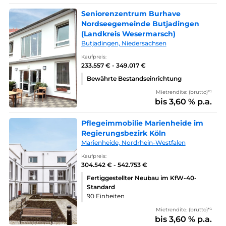
Seniorenzentrum Burhave
Nordseegemeinde Butjadingen
(Landkreis Wesermarsch)
Butjadingen, Niedersachsen
Kaufpreis:
233.557 € - 349.017 €
Bewährte Bestandseinrichtung
Mietrendite: (brutto)*¹
bis 3,60 % p.a.
Pflegeimmobilie Marienheide im
Regierungsbezirk Köln
Marienheide, Nordrhein-Westfalen
Kaufpreis:
304.542 € - 542.753 €
Fertiggestellter Neubau im KfW-40-
Standard
90 Einheiten
Mietrendite: (brutto)*¹
bis 3,60 % p.a.