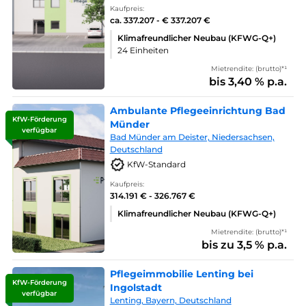
Kaufpreis:
ca. 337.207 - € 337.207 €
Klimafreundlicher Neubau (KFWG-Q+)
24 Einheiten
Mietrendite: (brutto)*¹
bis 3,40 % p.a.
Ambulante Pflegeeinrichtung Bad
KfW-Förderung
Münder
verfügbar
Bad Münder am Deister, Niedersachsen,
Deutschland
KfW-Standard
Kaufpreis:
314.191 € - 326.767 €
Klimafreundlicher Neubau (KFWG-Q+)
Mietrendite: (brutto)*¹
bis zu 3,5 % p.a.
Pflegeimmobilie Lenting bei
KfW-Förderung
Ingolstadt
verfügbar
Lenting, Bayern, Deutschland