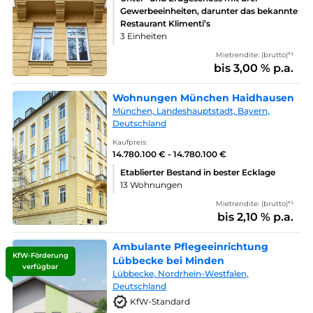
Gewerbeeinheiten, darunter das bekannte
Restaurant Klimenti’s
3 Einheiten
Mietrendite: (brutto)*¹
bis 3,00 % p.a.
Wohnungen München Haidhausen
München, Landeshauptstadt, Bayern,
Deutschland
Kaufpreis:
14.780.100 € - 14.780.100 €
Etablierter Bestand in bester Ecklage
13 Wohnungen
Mietrendite: (brutto)*¹
bis 2,10 % p.a.
Ambulante Pflegeeinrichtung
KfW-Förderung
Lübbecke bei Minden
verfügbar
Lübbecke, Nordrhein-Westfalen,
Deutschland
KfW-Standard