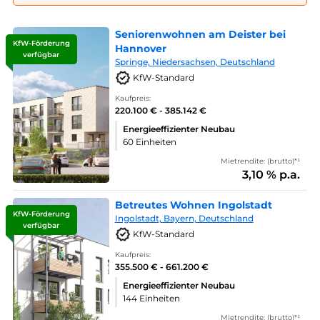
Seniorenwohnen am Deister bei
KfW-Förderung
Hannover
verfügbar
Springe, Niedersachsen, Deutschland
KfW-Standard
Kaufpreis:
220.100 € - 385.142 €
Energieeffizienter Neubau
60 Einheiten
Mietrendite: (brutto)*¹
3,10 % p.a.
Betreutes Wohnen Ingolstadt
KfW-Förderung
Ingolstadt, Bayern, Deutschland
verfügbar
KfW-Standard
Kaufpreis:
355.500 € - 661.200 €
Energieeffizienter Neubau
144 Einheiten
Mietrendite: (brutto)*¹