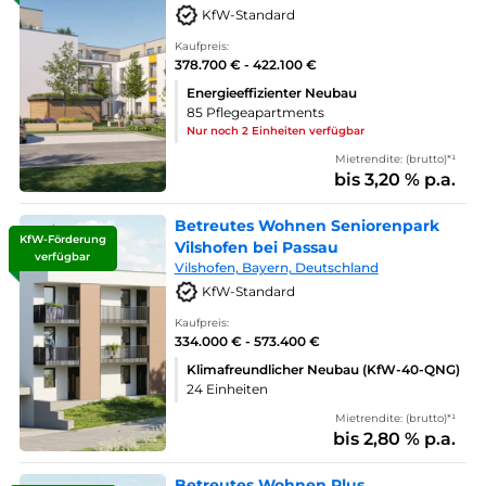
KfW-Standard
Kaufpreis:
378.700 € - 422.100 €
Energieeffizienter Neubau
85 Pflegeapartments
Nur noch 2 Einheiten verfügbar
Mietrendite: (brutto)*¹
bis 3,20 % p.a.
Betreutes Wohnen Seniorenpark
KfW-Förderung
Vilshofen bei Passau
verfügbar
Vilshofen, Bayern, Deutschland
KfW-Standard
Kaufpreis:
334.000 € - 573.400 €
Klimafreundlicher Neubau (KfW-40-QNG)
24 Einheiten
Mietrendite: (brutto)*¹
bis 2,80 % p.a.
Betreutes Wohnen Plus