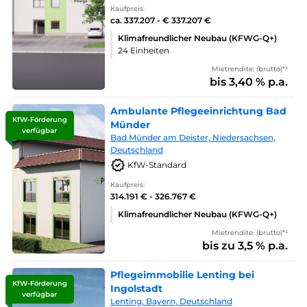
Kaufpreis:
ca. 337.207 - € 337.207 €
Klimafreundlicher Neubau (KFWG-Q+)
24 Einheiten
Mietrendite: (brutto)*¹
bis 3,40 % p.a.
Ambulante Pflegeeinrichtung Bad
KfW-Förderung
Münder
verfügbar
Bad Münder am Deister, Niedersachsen,
Deutschland
KfW-Standard
Kaufpreis:
314.191 € - 326.767 €
Klimafreundlicher Neubau (KFWG-Q+)
Mietrendite: (brutto)*¹
bis zu 3,5 % p.a.
Pflegeimmobilie Lenting bei
KfW-Förderung
Ingolstadt
verfügbar
Lenting, Bayern, Deutschland