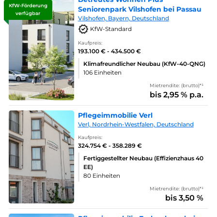
KfW-Förderung
Seniorenpark Vilshofen bei Passau
verfügbar
Vilshofen, Bayern, Deutschland
KfW-Standard
Kaufpreis:
193.100 € - 434.500 €
Klimafreundlicher Neubau (KfW-40-QNG)
106 Einheiten
Mietrendite: (brutto)*¹
bis 2,95 % p.a.
Pflegeimmobilie Verl
Verl, Nordrhein-Westfalen, Deutschland
Kaufpreis:
324.754 € - 358.289 €
Fertiggestellter Neubau (Effizienzhaus 40
EE)
80 Einheiten
Mietrendite: (brutto)*¹
bis 3,50 %