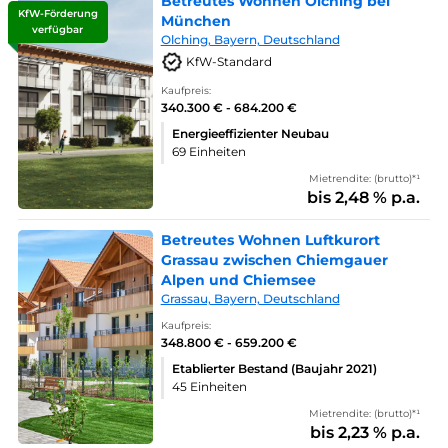
Betreutes Wohnen Olching bei
KfW-Förderung
München
verfügbar
Olching, Bayern, Deutschland
KfW-Standard
Kaufpreis:
340.300 € - 684.200 €
Energieeffizienter Neubau
69 Einheiten
Mietrendite: (brutto)*¹
bis 2,48 % p.a.
Betreutes Wohnen Luftkurort
Grassau zwischen Chiemgauer
Alpen und Chiemsee
Grassau, Bayern, Deutschland
Kaufpreis:
348.800 € - 659.200 €
Etablierter Bestand (Baujahr 2021)
45 Einheiten
Mietrendite: (brutto)*¹
bis 2,23 % p.a.