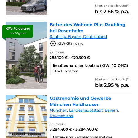
Mietrendite: (brutto)*¹
bis 2,66 % p.a.
Betreutes Wohnen Plus Raubling
KfW-Förderung
bei Rosenheim
verfügbar
Raubling. Bayern, Deutschland
KfW-Standard
Kaufpreis:
285.100 € - 470.300 €
limafreundlicher Neubau (KfW-40-QNG)
204 Einheiten
Mietrendite: (brutto)*¹
bis 2,95 % p.a.
Gastronomie und Gewerbe
München Haidhausen
München, Landeshauptstadt, Bayern,
Deutschland
Kaufpreis:
3.284.400 € - 3.284.400 €
Unter- und Erdgeschoss mit drei