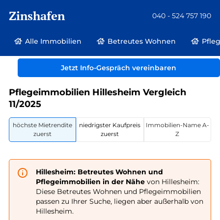
Zinshafen
040 - 524 757 190
Alle Immobilien
Betreutes Wohnen
Pfle
Betreutes Wohnen und Pflegeimmobilien
Deutschland
Rheinland-Pfalz
Jetzt Info-Gespräch vereinbaren
Hillesheim
Pflegeimmobilien Hillesheim Vergleich
11/2025
höchste Mietrendite
niedrigster Kaufpreis
Immobilien-Name A-
zuerst
zuerst
Z
Hillesheim: Betreutes Wohnen und
Pflegeimmobilien in der Nähe
von Hillesheim:
Diese Betreutes Wohnen und Pflegeimmobilien
passen zu Ihrer Suche, liegen aber außerhalb von
Hillesheim.