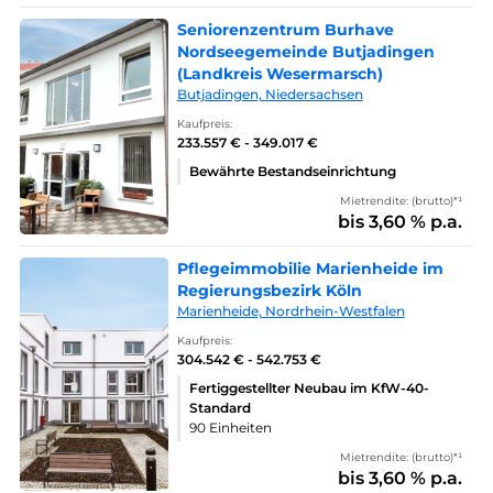
Seniorenzentrum Burhave
Nordseegemeinde Butjadingen
(Landkreis Wesermarsch)
Butjadingen, Niedersachsen
Kaufpreis:
233.557 € - 349.017 €
Bewährte Bestandseinrichtung
Mietrendite: (brutto)*¹
bis 3,60 % p.a.
Pflegeimmobilie Marienheide im
Regierungsbezirk Köln
Marienheide, Nordrhein-Westfalen
Kaufpreis:
304.542 € - 542.753 €
Fertiggestellter Neubau im KfW-40-
Standard
90 Einheiten
Mietrendite: (brutto)*¹
bis 3,60 % p.a.