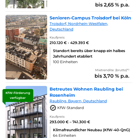
bis 2,65 % p.a.
Senioren-Campus Troisdorf bei Köln
Troisdorf, Nordrhein-Westfalen,
Deutschland
Kaufpreis:
210.120 € - 429.393 €
Standort bereits über knapp ein halbes
Jahrhundert etabliert
100 Einheiten
Mietrendite: (brutto)*¹
bis 3,70 % p.a.
Betreutes Wohnen Raubling bei
KfW-Förderung
Rosenheim
verfügbar
Raubling. Bayern, Deutschland
KfW-Standard
Kaufpreis:
293.000 € – 741.300 €
Klimafreundlicher Neubau (KfW-40-QnG)
64 Einheiten