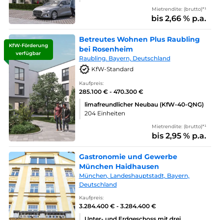
Mietrendite: (brutto)*¹
bis 2,66 % p.a.
Betreutes Wohnen Plus Raubling
KfW-Förderung
bei Rosenheim
verfügbar
Raubling. Bayern, Deutschland
KfW-Standard
Kaufpreis:
285.100 € - 470.300 €
limafreundlicher Neubau (KfW-40-QNG)
204 Einheiten
Mietrendite: (brutto)*¹
bis 2,95 % p.a.
Gastronomie und Gewerbe
München Haidhausen
München, Landeshauptstadt, Bayern,
Deutschland
Kaufpreis:
3.284.400 € - 3.284.400 €
Unter- und Erdgeschoss mit drei