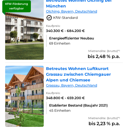
Betreutes Wohnen Olching bei
KfW-Förderung
München
verfügbar
Olching, Bayern, Deutschland
KfW-Standard
Kaufpreis:
340.300 € - 684.200 €
Energieeffizienter Neubau
69 Einheiten
Mietrendite: (brutto)*¹
bis 2,48 % p.a.
Betreutes Wohnen Luftkurort
Grassau zwischen Chiemgauer
Alpen und Chiemsee
Grassau, Bayern, Deutschland
Kaufpreis:
348.800 € - 659.200 €
Etablierter Bestand (Baujahr 2021)
45 Einheiten
Mietrendite: (brutto)*¹
bis 2,23 % p.a.