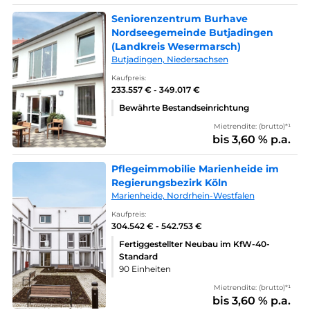
Seniorenzentrum Burhave
Nordseegemeinde Butjadingen
(Landkreis Wesermarsch)
Butjadingen, Niedersachsen
Kaufpreis:
233.557 € - 349.017 €
Bewährte Bestandseinrichtung
Mietrendite: (brutto)*¹
bis 3,60 % p.a.
Pflegeimmobilie Marienheide im
Regierungsbezirk Köln
Marienheide, Nordrhein-Westfalen
Kaufpreis:
304.542 € - 542.753 €
Fertiggestellter Neubau im KfW-40-
Standard
90 Einheiten
Mietrendite: (brutto)*¹
bis 3,60 % p.a.