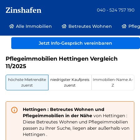
Zinshafen
040 - 524 757 190
Alle Immobilien
Betreutes Wohnen
Pfle
Betreutes Wohnen und Pflegeimmobilien
Deutschland
Jetzt Info-Gespräch vereinbaren
Baden-Württemberg
Hettingen
Pflegeimmobilien Hettingen Vergleich
11/2025
höchste Mietrendite
niedrigster Kaufpreis
Immobilien-Name A-
zuerst
zuerst
Z
Hettingen : Betreutes Wohnen und
Pflegeimmobilien in der Nähe
von Hettingen :
Diese Betreutes Wohnen und Pflegeimmobilien
passen zu Ihrer Suche, liegen aber außerhalb von
Hettingen .