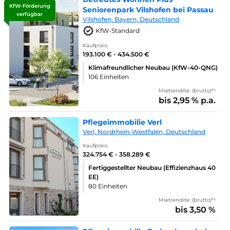
KfW-Förderung
Seniorenpark Vilshofen bei Passau
verfügbar
Vilshofen, Bayern, Deutschland
KfW-Standard
Kaufpreis:
193.100 € - 434.500 €
Klimafreundlicher Neubau (KfW-40-QNG)
106 Einheiten
Mietrendite: (brutto)*¹
bis 2,95 % p.a.
Pflegeimmobilie Verl
Verl, Nordrhein-Westfalen, Deutschland
Kaufpreis:
324.754 € - 358.289 €
Fertiggestellter Neubau (Effizienzhaus 40
EE)
80 Einheiten
Mietrendite: (brutto)*¹
bis 3,50 %