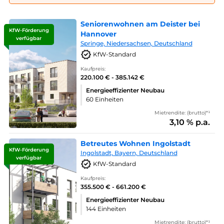
Seniorenwohnen am Deister bei
KfW-Förderung
Hannover
verfügbar
Springe, Niedersachsen, Deutschland
KfW-Standard
Kaufpreis:
220.100 € - 385.142 €
Energieeffizienter Neubau
60 Einheiten
Mietrendite: (brutto)*¹
3,10 % p.a.
Betreutes Wohnen Ingolstadt
KfW-Förderung
Ingolstadt, Bayern, Deutschland
verfügbar
KfW-Standard
Kaufpreis:
355.500 € - 661.200 €
Energieeffizienter Neubau
144 Einheiten
Mietrendite: (brutto)*¹