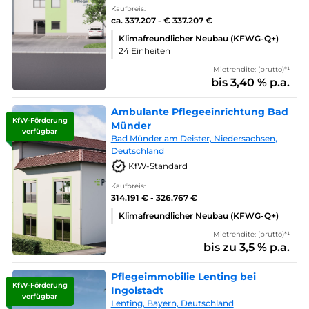
Kaufpreis:
ca. 337.207 - € 337.207 €
Klimafreundlicher Neubau (KFWG-Q+)
24 Einheiten
Mietrendite: (brutto)*¹
bis 3,40 % p.a.
Ambulante Pflegeeinrichtung Bad
KfW-Förderung
Münder
verfügbar
Bad Münder am Deister, Niedersachsen,
Deutschland
KfW-Standard
Kaufpreis:
314.191 € - 326.767 €
Klimafreundlicher Neubau (KFWG-Q+)
Mietrendite: (brutto)*¹
bis zu 3,5 % p.a.
Pflegeimmobilie Lenting bei
KfW-Förderung
Ingolstadt
verfügbar
Lenting, Bayern, Deutschland