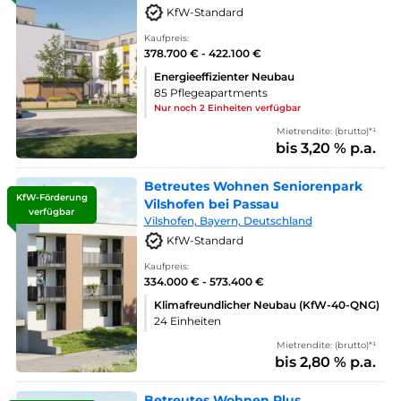
KfW-Standard
Kaufpreis:
378.700 € - 422.100 €
Energieeffizienter Neubau
85 Pflegeapartments
Nur noch 2 Einheiten verfügbar
Mietrendite: (brutto)*¹
bis 3,20 % p.a.
Betreutes Wohnen Seniorenpark
KfW-Förderung
Vilshofen bei Passau
verfügbar
Vilshofen, Bayern, Deutschland
KfW-Standard
Kaufpreis:
334.000 € - 573.400 €
Klimafreundlicher Neubau (KfW-40-QNG)
24 Einheiten
Mietrendite: (brutto)*¹
bis 2,80 % p.a.
Betreutes Wohnen Plus