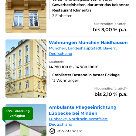
Gewerbeeinheiten, darunter das bekannte
Restaurant Klimenti’s
3 Einheiten
Mietrendite: (brutto)*¹
bis 3,00 % p.a.
Wohnungen München Haidhausen
München, Landeshauptstadt, Bayern,
Deutschland
Kaufpreis:
14.780.100 € - 14.780.100 €
Etablierter Bestand in bester Ecklage
13 Wohnungen
Mietrendite: (brutto)*¹
bis 2,10 % p.a.
Ambulante Pflegeeinrichtung
KfW-Förderung
Lübbecke bei Minden
verfügbar
Lübbecke, Nordrhein-Westfalen,
Deutschland
KfW-Standard