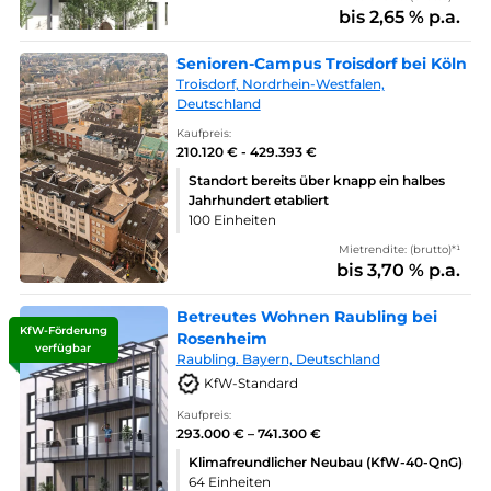
bis 2,65 % p.a.
Senioren-Campus Troisdorf bei Köln
Troisdorf, Nordrhein-Westfalen,
Deutschland
Kaufpreis:
210.120 € - 429.393 €
Standort bereits über knapp ein halbes
Jahrhundert etabliert
100 Einheiten
Mietrendite: (brutto)*¹
bis 3,70 % p.a.
Betreutes Wohnen Raubling bei
KfW-Förderung
Rosenheim
verfügbar
Raubling. Bayern, Deutschland
KfW-Standard
Kaufpreis:
293.000 € – 741.300 €
Klimafreundlicher Neubau (KfW-40-QnG)
64 Einheiten