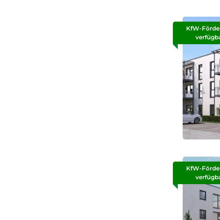
KfW-Förde
verfügb
KfW-Förde
verfügb