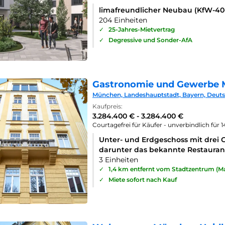
limafreundlicher Neubau (KfW-4
204 Einheiten
✓
25-Jahres-Mietvertrag
✓
Degressive und Sonder-AfA
Gastronomie und Gewerbe 
München, Landeshauptstadt, Bayern, Deut
Kaufpreis:
3.284.400 € - 3.284.400 €
Courtagefrei für Käufer - unverbindlich für 
Unter- und Erdgeschoss mit drei 
darunter das bekannte Restaurant
3 Einheiten
✓
1,4 km entfernt vom Stadtzentrum (Ma
✓
Miete sofort nach Kauf