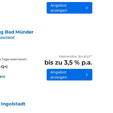
Angebot
anzeigen
ng Bad Münder
utschland
Mietrendite: (brutto)*¹
14 Tage reservieren
bis zu 3,5 % p.a.
-Q+)
Angebot
bH)
anzeigen
 Ingolstadt