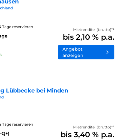
hausen
schland
14 Tage reservieren
Mietrendite: (brutto)*¹
bis 2,10 % p.a.
lage
Angebot
t
anzeigen
ng Lübbecke bei Minden
nd
14 Tage reservieren
Mietrendite: (brutto)*¹
bis 3,40 % p.a.
-Q+)