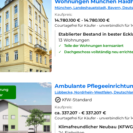
Wohnungen München Haid
München, Landeshauptstadt, Bayern, Deut
Kaufpreis:
14.780.100 € - 14.780.100 €
Courtagefrei für Käufer - unverbindlich für 
Etablierter Bestand in bester Eck
13 Wohnungen
✓
Teile der Wohnungen kernsaniert
✓
Dachgeschoss vollständig neu errichte
Ambulante Pflegeeinrichtu
rung
Lübbecke, Nordrhein-Westfalen, Deutschla
ar
KfW-Standard
Kaufpreis:
ca. 337.207 - € 337.207 €
Courtagefrei für Käufer - unverbindlich für 
Klimafreundlicher Neubau (KFWG
24 Einheiten