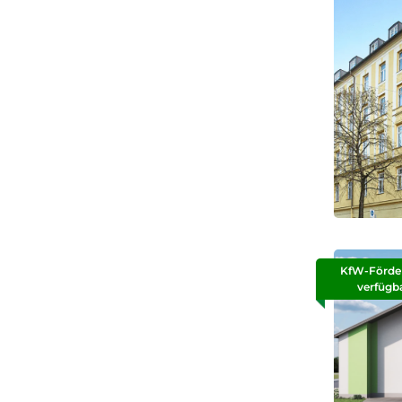
KfW-Förde
verfügb