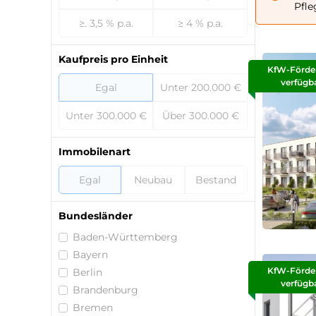
Pfle
≥. 3,5 % p.a.
≥ 4 % p.a.
Kaufpreis pro Einheit
KfW-Förde
verfügb
Egal
Unter 200.000 €
Unter 300.000 €
Über 300.000 €
Immobilenart
Egal
Neubau
Bestand
Bundesländer
Baden-Württemberg
Bayern
KfW-Förde
Berlin
verfügb
Brandenburg
Bremen