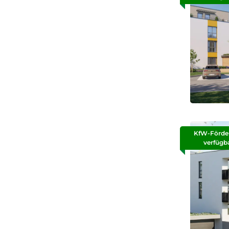
KfW-Förde
verfügb