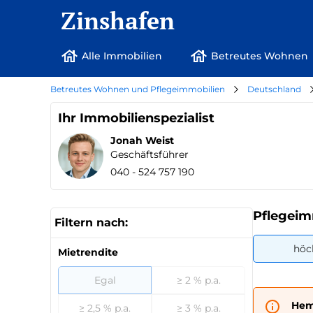
Zinshafen
Alle Immobilien
Betreutes Wohnen
Betreutes Wohnen und Pflegeimmobilien
Deutschland
Ihr Immobilienspezialist
Jonah Weist
Geschäftsführer
040 - 524 757 190
Pflegeim
Filtern nach:
höc
Mietrendite
Egal
≥ 2 % p.a.
Hem
≥ 2,5 % p.a.
≥ 3 % p.a.