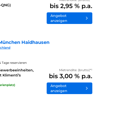
bis 2,95 % p.a.
0-QNG)
Angebot
anzeigen
München Haidhausen
schland
14 Tage reservieren
Gewerbeeinheiten,
Mietrendite: (brutto)*¹
bis 3,00 % p.a.
 Klimenti’s
rienplatz)
Angebot
anzeigen