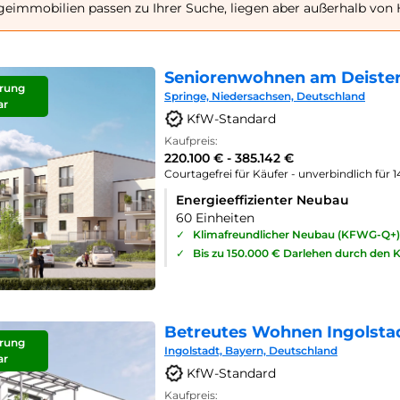
geimmobilien passen zu Ihrer Suche, liegen aber außerhalb von
Seniorenwohnen am Deister
rung
Springe, Niedersachsen, Deutschland
ar
KfW-Standard
Kaufpreis:
220.100 € - 385.142 €
Courtagefrei für Käufer - unverbindlich für 
Energieeffizienter Neubau
60 Einheiten
✓
Klimafreundlicher Neubau (KFWG-Q+)
✓
Bis zu 150.000 € Darlehen durch den 
Betreutes Wohnen Ingolsta
rung
Ingolstadt, Bayern, Deutschland
ar
KfW-Standard
Kaufpreis: