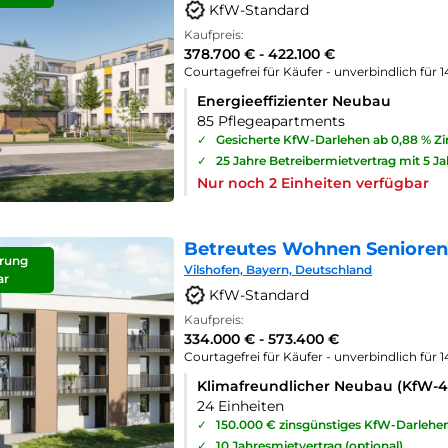
KfW-Standard
Kaufpreis:
378.700 € - 422.100 €
Courtagefrei für Käufer - unverbindlich für 
Energieeffizienter Neubau
85 Pflegeapartments
✓
Gesicherte KfW-Darlehen ab 0,88 % Z
✓
25 Jahre Betreibermietvertrag mit 5 J
Nur noch 2 Einheiten verfügbar
Betreutes Wohnen Seniorenp
rung
Vilshofen, Bayern, Deutschland
ar
KfW-Standard
Kaufpreis:
334.000 € - 573.400 €
Courtagefrei für Käufer - unverbindlich für 
Klimafreundlicher Neubau (KfW-
24 Einheiten
✓
150.000 € zinsgünstiges KfW-Darlehe
✓
10 Jahresmietvertrag (optional)