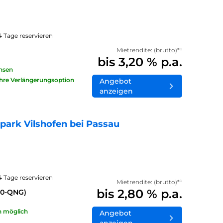
14 Tage reservieren
Mietrendite: (brutto)*¹
bis 3,20 % p.a.
insen
ahre Verlängerungsoption
Angebot
anzeigen
ark Vilshofen bei Passau
14 Tage reservieren
Mietrendite: (brutto)*¹
bis 2,80 % p.a.
40-QNG)
n möglich
Angebot