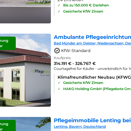
✓
Bis zu 150.000 € Darlehen
✓
Gesicherte KfW Zinsen
Ambulante Pflegeeinrichtu
rung
Bad Münder am Deister, Niedersachsen, De
ar
KfW-Standard
Kaufpreis:
314.191 € - 326.767 €
Courtagefrei für Käufer - unverbindlich für 
Klimafreundlicher Neubau (KFWG
✓
Gesicherte KfW Zinsen
✓
HAKO Holding GmbH (Pflegebote Gm
Pflegeimmobilie Lenting bei
rung
Lenting, Bayern, Deutschland
ar