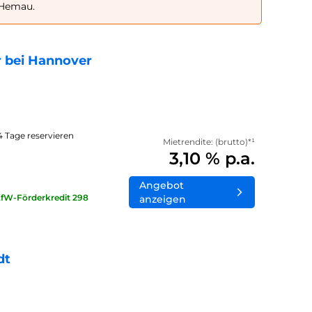
 Hemau.
 bei Hannover
14 Tage reservieren
Mietrendite: (brutto)*¹
3,10 % p.a.
Angebot
KfW-Förderkredit 298
anzeigen
dt