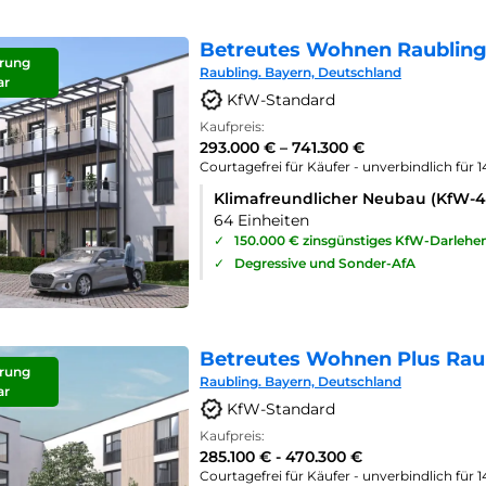
Betreutes Wohnen Raubling
rung
Raubling. Bayern, Deutschland
ar
KfW-Standard
Kaufpreis:
293.000 € – 741.300 €
Courtagefrei für Käufer - unverbindlich für 
Klimafreundlicher Neubau (KfW-
64 Einheiten
✓
150.000 € zinsgünstiges KfW-Darlehe
✓
Degressive und Sonder-AfA
Betreutes Wohnen Plus Rau
rung
Raubling. Bayern, Deutschland
ar
KfW-Standard
Kaufpreis:
285.100 € - 470.300 €
Courtagefrei für Käufer - unverbindlich für 