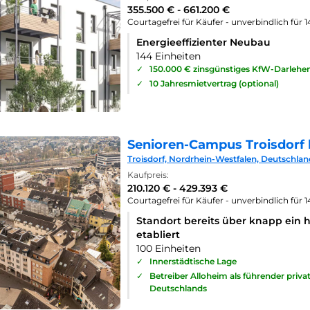
355.500 € - 661.200 €
Courtagefrei für Käufer - unverbindlich für 
Energieeffizienter Neubau
144 Einheiten
✓
150.000 € zinsgünstiges KfW-Darlehe
✓
10 Jahresmietvertrag (optional)
Senioren-Campus Troisdorf 
Troisdorf, Nordrhein-Westfalen, Deutschlan
Kaufpreis:
210.120 € - 429.393 €
Courtagefrei für Käufer - unverbindlich für 
Standort bereits über knapp ein 
etabliert
100 Einheiten
✓
Innerstädtische Lage
✓
Betreiber Alloheim als führender priv
Deutschlands