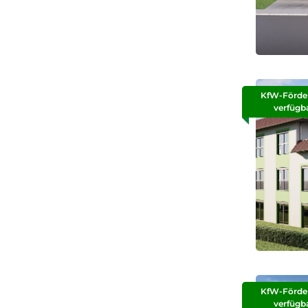
KfW-Förde
verfügb
KfW-Förde
verfügb