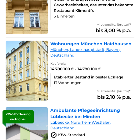
Gewerbeeinheiten, darunter das bekannte
Restaurant Klimenti’s
3 Einheiten
Mietrendite: (brutto)*¹
bis 3,00 % p.a.
Wohnungen München Haidhausen
München, Landeshauptstadt, Bayern,
Deutschland
Kaufpreis:
14.780.100 € - 14.780.100 €
Etablierter Bestand in bester Ecklage
13 Wohnungen
Mietrendite: (brutto)*¹
bis 2,10 % p.a.
Ambulante Pflegeeinrichtung
KfW-Förderung
Lübbecke bei Minden
verfügbar
Lübbecke, Nordrhein-Westfalen,
Deutschland
KfW-Standard