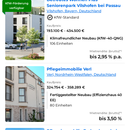
KfW-Förderung
Seniorenpark Vilshofen bei Passau
verfügbar
Vilshofen, Bayern, Deutschland
KfW-Standard
Kaufpreis:
193.100 € - 434.500 €
Klimafreundlicher Neubau (KfW-40-QNG)
106 Einheiten
Mietrendite: (brutto)*¹
bis 2,95 % p.a.
Pflegeimmobilie Verl
Verl, Nordrhein-Westfalen, Deutschland
Kaufpreis:
324.754 € - 358.289 €
Fertiggestellter Neubau (Effizienzhaus 40
EE)
80 Einheiten
Mietrendite: (brutto)*¹
bis 3,50 %