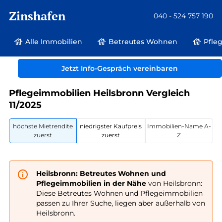
Zinshafen
040 - 524 757 190
Alle Immobilien
Betreutes Wohnen
Pfle
Betreutes Wohnen und Pflegeimmobilien
Deutschland
Bayern
Jetzt Info-Gespräch vereinbaren
Heilsbronn
Pflegeimmobilien Heilsbronn Vergleich
11/2025
höchste Mietrendite
niedrigster Kaufpreis
Immobilien-Name A-
zuerst
zuerst
Z
Heilsbronn: Betreutes Wohnen und
Pflegeimmobilien in der Nähe
von Heilsbronn:
Diese Betreutes Wohnen und Pflegeimmobilien
passen zu Ihrer Suche, liegen aber außerhalb von
Heilsbronn.