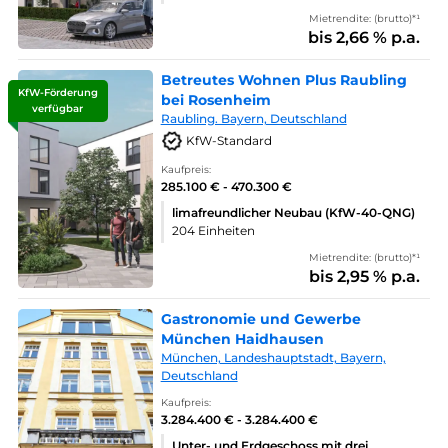
Mietrendite: (brutto)*¹
bis 2,66 % p.a.
Betreutes Wohnen Plus Raubling
KfW-Förderung
bei Rosenheim
verfügbar
Raubling. Bayern, Deutschland
KfW-Standard
Kaufpreis:
285.100 € - 470.300 €
limafreundlicher Neubau (KfW-40-QNG)
204 Einheiten
Mietrendite: (brutto)*¹
bis 2,95 % p.a.
Gastronomie und Gewerbe
München Haidhausen
München, Landeshauptstadt, Bayern,
Deutschland
Kaufpreis:
3.284.400 € - 3.284.400 €
Unter- und Erdgeschoss mit drei