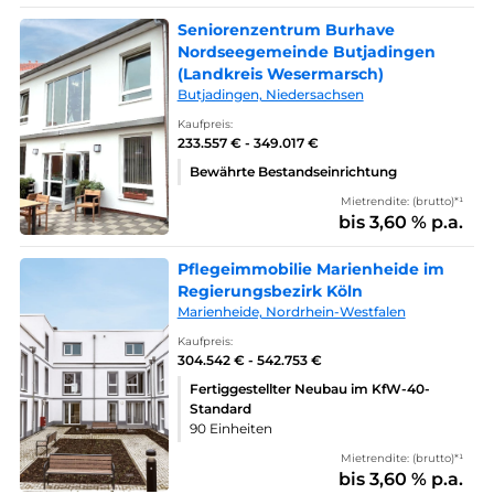
Seniorenzentrum Burhave
Nordseegemeinde Butjadingen
(Landkreis Wesermarsch)
Butjadingen, Niedersachsen
Kaufpreis:
233.557 € - 349.017 €
Bewährte Bestandseinrichtung
Mietrendite: (brutto)*¹
bis 3,60 % p.a.
Pflegeimmobilie Marienheide im
Regierungsbezirk Köln
Marienheide, Nordrhein-Westfalen
Kaufpreis:
304.542 € - 542.753 €
Fertiggestellter Neubau im KfW-40-
Standard
90 Einheiten
Mietrendite: (brutto)*¹
bis 3,60 % p.a.