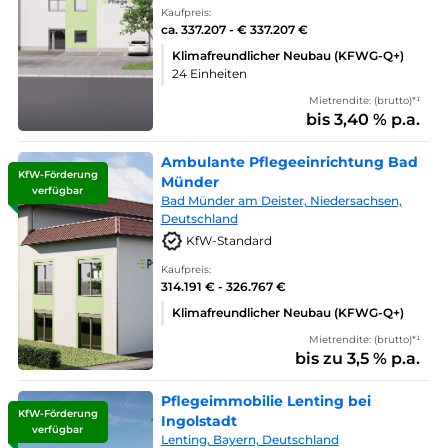
Kaufpreis:
ca. 337.207 - € 337.207 €
Klimafreundlicher Neubau (KFWG-Q+)
24 Einheiten
Mietrendite: (brutto)*¹
bis 3,40 % p.a.
Ambulante Pflegeeinrichtung Bad
KfW-Förderung
Münder
verfügbar
Bad Münder am Deister, Niedersachsen,
Deutschland
KfW-Standard
Kaufpreis:
314.191 € - 326.767 €
Klimafreundlicher Neubau (KFWG-Q+)
Mietrendite: (brutto)*¹
bis zu 3,5 % p.a.
Pflegeimmobilie Lenting bei
KfW-Förderung
Ingolstadt
verfügbar
Lenting, Bayern, Deutschland