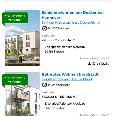
Seniorenwohnen am Deister bei
KfW-Förderung
Hannover
verfügbar
Springe, Niedersachsen, Deutschland
KfW-Standard
Kaufpreis:
220.100 € - 385.142 €
Energieeffizienter Neubau
60 Einheiten
Mietrendite: (brutto)*¹
3,10 % p.a.
Betreutes Wohnen Ingolstadt
KfW-Förderung
Ingolstadt, Bayern, Deutschland
verfügbar
KfW-Standard
Kaufpreis:
355.500 € - 661.200 €
Energieeffizienter Neubau
144 Einheiten
Mietrendite: (brutto)*¹