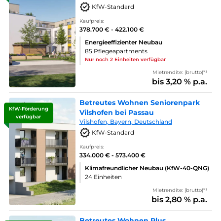
KfW-Standard
Kaufpreis:
378.700 € - 422.100 €
Energieeffizienter Neubau
85 Pflegeapartments
Nur noch 2 Einheiten verfügbar
Mietrendite: (brutto)*¹
bis 3,20 % p.a.
Betreutes Wohnen Seniorenpark
KfW-Förderung
Vilshofen bei Passau
verfügbar
Vilshofen, Bayern, Deutschland
KfW-Standard
Kaufpreis:
334.000 € - 573.400 €
Klimafreundlicher Neubau (KfW-40-QNG)
24 Einheiten
Mietrendite: (brutto)*¹
bis 2,80 % p.a.
Betreutes Wohnen Plus