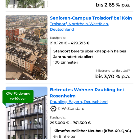
bis 2,65 % p.a.
Senioren-Campus Troisdorf bei Köln
Troisdorf, Nordrhein-Westfalen,
Deutschland
Kaufpreis:
210.120 € - 429.393 €
Standort bereits über knapp ein halbes
Jahrhundert etabliert
100 Einheiten
Mietrendite: (brutto)*¹
bis 3,70 % p.a.
Betreutes Wohnen Raubling bei
KfW-Förderung
Rosenheim
verfügbar
Raubling. Bayern, Deutschland
KfW-Standard
Kaufpreis:
293.000 € – 741.300 €
Klimafreundlicher Neubau (KfW-40-QnG)
64 Einheiten