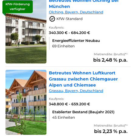
Betreutes Wohnen Olching bei
KfW-Förderung
München
verfügbar
Olching, Bayern, Deutschland
KfW-Standard
Kaufpreis:
340.300 € - 684.200 €
Energieeffizienter Neubau
69 Einheiten
Mietrendite: (brutto)*¹
bis 2,48 % p.a.
Betreutes Wohnen Luftkurort
Grassau zwischen Chiemgauer
Alpen und Chiemsee
Grassau, Bayern, Deutschland
Kaufpreis:
348.800 € - 659.200 €
Etablierter Bestand (Baujahr 2021)
45 Einheiten
Mietrendite: (brutto)*¹
bis 2,23 % p.a.