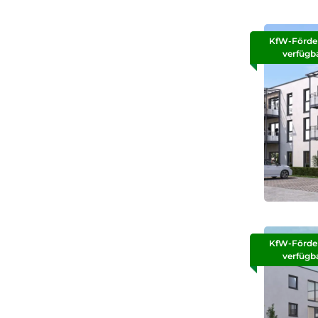
KfW-Förde
verfügb
KfW-Förde
verfügb