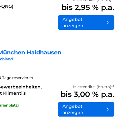
bis 2,95 % p.a.
0-QNG)
Angebot
anzeigen
München Haidhausen
schland
14 Tage reservieren
Gewerbeeinheiten,
Mietrendite: (brutto)*¹
bis 3,00 % p.a.
 Klimenti’s
rienplatz)
Angebot
anzeigen