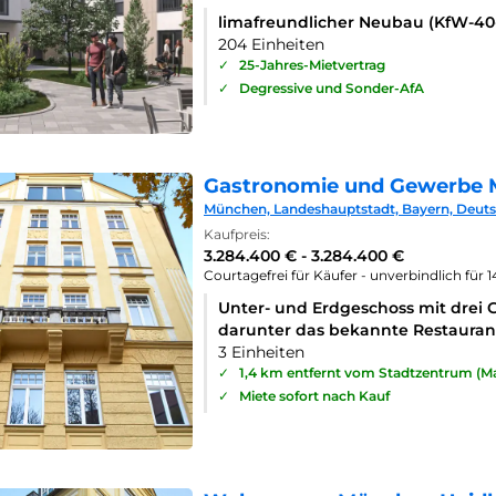
limafreundlicher Neubau (KfW-4
204 Einheiten
✓
25-Jahres-Mietvertrag
✓
Degressive und Sonder-AfA
Gastronomie und Gewerbe 
München, Landeshauptstadt, Bayern, Deut
Kaufpreis:
3.284.400 € - 3.284.400 €
Courtagefrei für Käufer - unverbindlich für 
Unter- und Erdgeschoss mit drei 
darunter das bekannte Restaurant
3 Einheiten
✓
1,4 km entfernt vom Stadtzentrum (Ma
✓
Miete sofort nach Kauf