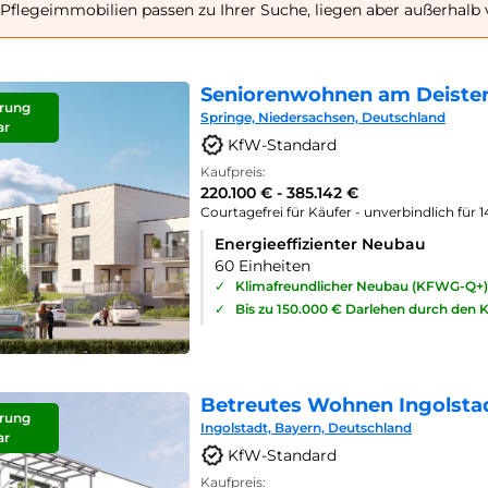
Pflegeimmobilien passen zu Ihrer Suche, liegen aber außerhalb 
Seniorenwohnen am Deister
rung
Springe, Niedersachsen, Deutschland
ar
KfW-Standard
Kaufpreis:
220.100 € - 385.142 €
Courtagefrei für Käufer - unverbindlich für 
Energieeffizienter Neubau
60 Einheiten
✓
Klimafreundlicher Neubau (KFWG-Q+)
✓
Bis zu 150.000 € Darlehen durch den 
Betreutes Wohnen Ingolsta
rung
Ingolstadt, Bayern, Deutschland
ar
KfW-Standard
Kaufpreis: