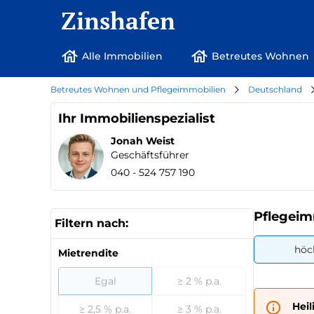
Zinshafen
Alle Immobilien
Betreutes Wohnen
Betreutes Wohnen und Pflegeimmobilien
Deutschland
Ihr Immobilienspezialist
Jonah Weist
Geschäftsführer
040 - 524 757 190
Pflegeim
Filtern nach:
höc
Mietrendite
Egal
≥ 2 % p.a.
Hei
≥ 2,5 % p.a.
≥ 3 % p.a.