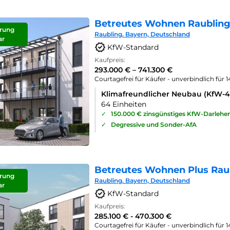
Betreutes Wohnen Raubling
rung
Raubling. Bayern, Deutschland
ar
KfW-Standard
Kaufpreis:
293.000 € – 741.300 €
Courtagefrei für Käufer - unverbindlich für 
Klimafreundlicher Neubau (KfW-
64 Einheiten
✓
150.000 € zinsgünstiges KfW-Darlehe
✓
Degressive und Sonder-AfA
Betreutes Wohnen Plus Rau
rung
Raubling. Bayern, Deutschland
ar
KfW-Standard
Kaufpreis:
285.100 € - 470.300 €
Courtagefrei für Käufer - unverbindlich für 