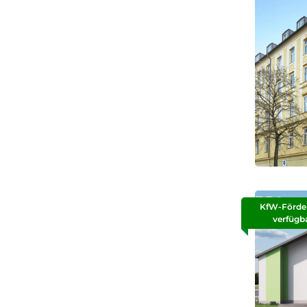
KfW-Förde
verfügb