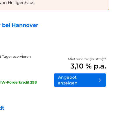
von Heiligenhaus.
 bei Hannover
14 Tage reservieren
Mietrendite: (brutto)*¹
3,10 % p.a.
Angebot
KfW-Förderkredit 298
anzeigen
dt