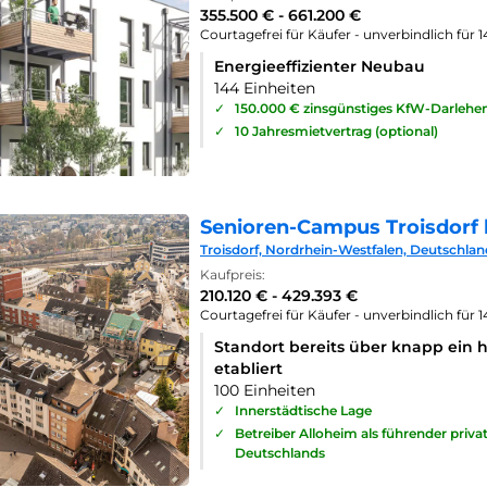
355.500 € - 661.200 €
Courtagefrei für Käufer - unverbindlich für 
Energieeffizienter Neubau
144 Einheiten
✓
150.000 € zinsgünstiges KfW-Darlehe
✓
10 Jahresmietvertrag (optional)
Senioren-Campus Troisdorf 
Troisdorf, Nordrhein-Westfalen, Deutschlan
Kaufpreis:
210.120 € - 429.393 €
Courtagefrei für Käufer - unverbindlich für 
Standort bereits über knapp ein 
etabliert
100 Einheiten
✓
Innerstädtische Lage
✓
Betreiber Alloheim als führender priv
Deutschlands