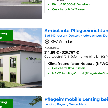
✓
Bis zu 150.000 € Darlehen
✓
Gesicherte KfW Zinsen
Ambulante Pflegeeinrichtu
rung
Bad Münder am Deister, Niedersachsen, De
ar
KfW-Standard
Kaufpreis:
314.191 € - 326.767 €
Courtagefrei für Käufer - unverbindlich für 
Klimafreundlicher Neubau (KFWG
✓
Gesicherte KfW Zinsen
✓
HAKO Holding GmbH (Pflegebote Gm
Pflegeimmobilie Lenting bei
rung
Lenting, Bayern, Deutschland
ar