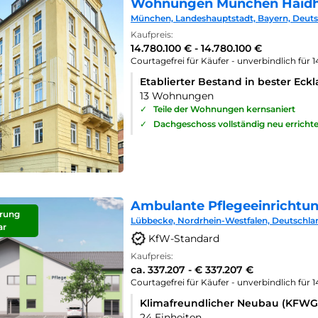
Wohnungen München Haid
München, Landeshauptstadt, Bayern, Deut
Kaufpreis:
14.780.100 € - 14.780.100 €
Courtagefrei für Käufer - unverbindlich für 
Etablierter Bestand in bester Eck
13 Wohnungen
✓
Teile der Wohnungen kernsaniert
✓
Dachgeschoss vollständig neu errichte
Ambulante Pflegeeinrichtu
rung
Lübbecke, Nordrhein-Westfalen, Deutschla
ar
KfW-Standard
Kaufpreis:
ca. 337.207 - € 337.207 €
Courtagefrei für Käufer - unverbindlich für 
Klimafreundlicher Neubau (KFWG
24 Einheiten