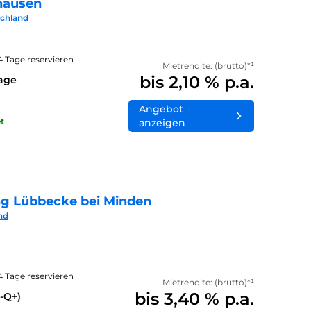
hausen
schland
14 Tage reservieren
Mietrendite: (brutto)*¹
bis 2,10 % p.a.
lage
Angebot
t
anzeigen
ng Lübbecke bei Minden
nd
14 Tage reservieren
Mietrendite: (brutto)*¹
bis 3,40 % p.a.
-Q+)