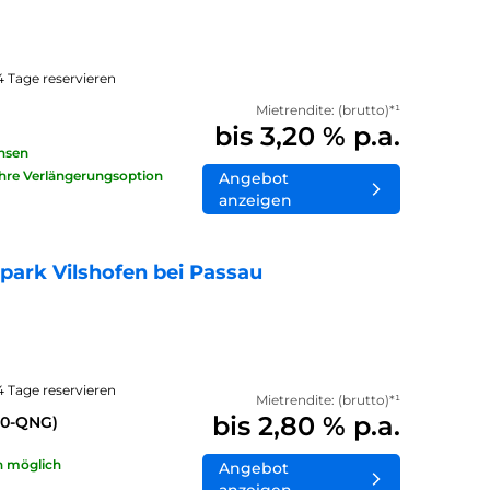
14 Tage reservieren
Mietrendite: (brutto)*¹
bis 3,20 % p.a.
insen
ahre Verlängerungsoption
Angebot
anzeigen
ark Vilshofen bei Passau
14 Tage reservieren
Mietrendite: (brutto)*¹
bis 2,80 % p.a.
40-QNG)
n möglich
Angebot