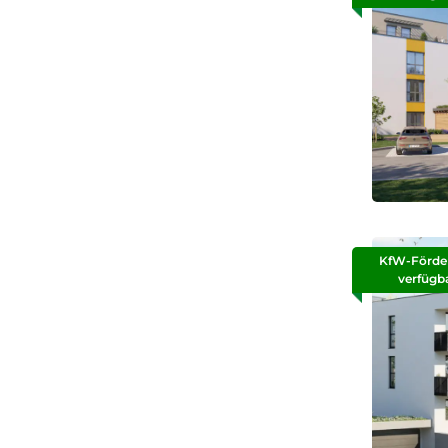
KfW-Förde
verfügb