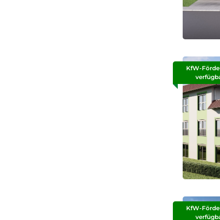
KfW-Förde
verfügb
KfW-Förde
verfügb