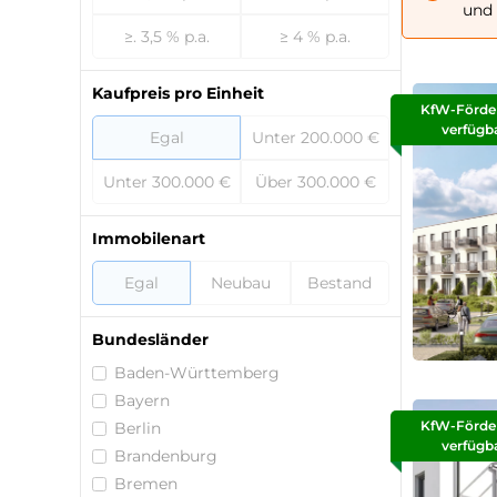
und 
≥. 3,5 % p.a.
≥ 4 % p.a.
Kaufpreis pro Einheit
KfW-Förde
verfügb
Egal
Unter 200.000 €
Unter 300.000 €
Über 300.000 €
Immobilenart
Egal
Neubau
Bestand
Bundesländer
Baden-Württemberg
Bayern
KfW-Förde
Berlin
verfügb
Brandenburg
Bremen