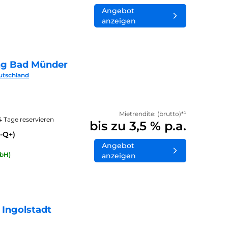
Angebot
anzeigen
ng Bad Münder
utschland
Mietrendite: (brutto)*¹
14 Tage reservieren
bis zu 3,5 % p.a.
-Q+)
Angebot
bH)
anzeigen
 Ingolstadt