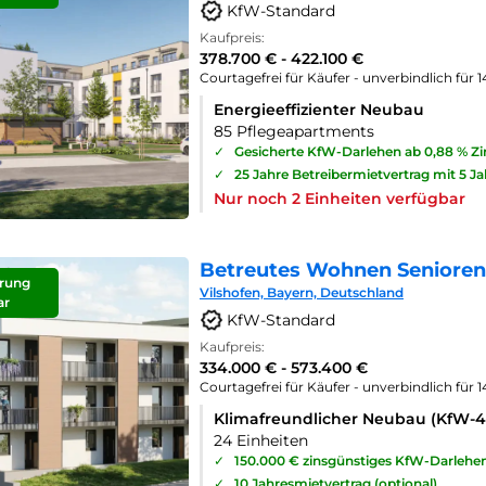
KfW-Standard
Kaufpreis:
378.700 € - 422.100 €
Courtagefrei für Käufer - unverbindlich für 
Energieeffizienter Neubau
85 Pflegeapartments
✓
Gesicherte KfW-Darlehen ab 0,88 % Z
✓
25 Jahre Betreibermietvertrag mit 5 J
Nur noch 2 Einheiten verfügbar
Betreutes Wohnen Seniorenp
rung
Vilshofen, Bayern, Deutschland
ar
KfW-Standard
Kaufpreis:
334.000 € - 573.400 €
Courtagefrei für Käufer - unverbindlich für 
Klimafreundlicher Neubau (KfW-
24 Einheiten
✓
150.000 € zinsgünstiges KfW-Darlehe
✓
10 Jahresmietvertrag (optional)