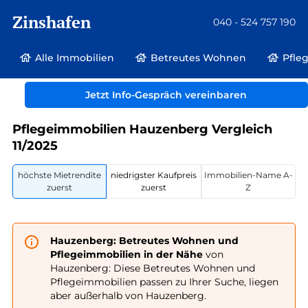
Zinshafen
040 - 524 757 190
Alle Immobilien
Betreutes Wohnen
Pfle
Betreutes Wohnen und Pflegeimmobilien
Deutschland
Bayern
Jetzt Info-Gespräch vereinbaren
Hauzenberg
Pflegeimmobilien Hauzenberg Vergleich
11/2025
höchste Mietrendite
niedrigster Kaufpreis
Immobilien-Name A-
zuerst
zuerst
Z
Hauzenberg: Betreutes Wohnen und
Pflegeimmobilien in der Nähe
von
Hauzenberg: Diese Betreutes Wohnen und
Pflegeimmobilien passen zu Ihrer Suche, liegen
aber außerhalb von Hauzenberg.