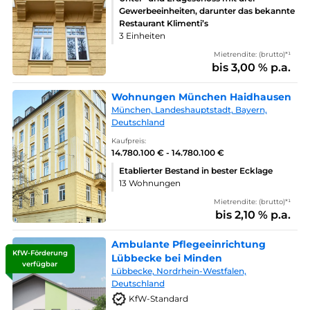
Gewerbeeinheiten, darunter das bekannte
Restaurant Klimenti’s
3 Einheiten
Mietrendite: (brutto)*¹
bis 3,00 % p.a.
Wohnungen München Haidhausen
München, Landeshauptstadt, Bayern,
Deutschland
Kaufpreis:
14.780.100 € - 14.780.100 €
Etablierter Bestand in bester Ecklage
13 Wohnungen
Mietrendite: (brutto)*¹
bis 2,10 % p.a.
Ambulante Pflegeeinrichtung
KfW-Förderung
Lübbecke bei Minden
verfügbar
Lübbecke, Nordrhein-Westfalen,
Deutschland
KfW-Standard