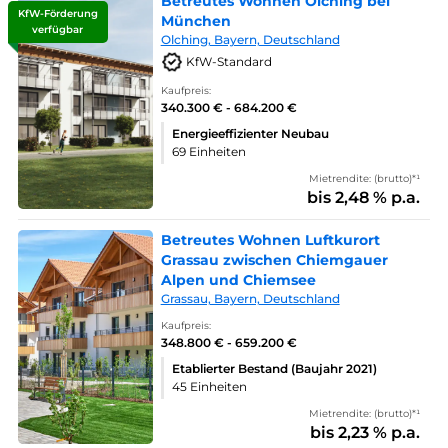
Betreutes Wohnen Olching bei
KfW-Förderung
München
verfügbar
Olching, Bayern, Deutschland
KfW-Standard
Kaufpreis:
340.300 € - 684.200 €
Energieeffizienter Neubau
69 Einheiten
Mietrendite: (brutto)*¹
bis 2,48 % p.a.
Betreutes Wohnen Luftkurort
Grassau zwischen Chiemgauer
Alpen und Chiemsee
Grassau, Bayern, Deutschland
Kaufpreis:
348.800 € - 659.200 €
Etablierter Bestand (Baujahr 2021)
45 Einheiten
Mietrendite: (brutto)*¹
bis 2,23 % p.a.