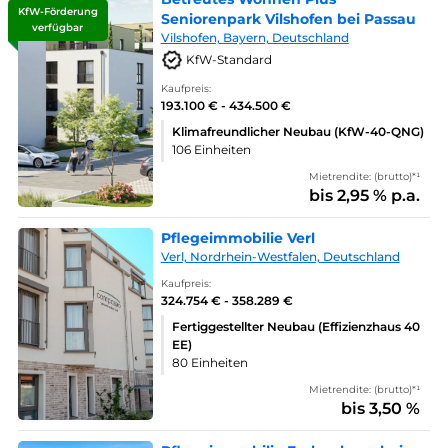
KfW-Förderung
Seniorenpark Vilshofen bei Passau
verfügbar
Vilshofen, Bayern, Deutschland
KfW-Standard
Kaufpreis:
193.100 € - 434.500 €
Klimafreundlicher Neubau (KfW-40-QNG)
106 Einheiten
Mietrendite: (brutto)*¹
bis 2,95 % p.a.
Pflegeimmobilie Verl
Verl, Nordrhein-Westfalen, Deutschland
Kaufpreis:
324.754 € - 358.289 €
Fertiggestellter Neubau (Effizienzhaus 40
EE)
80 Einheiten
Mietrendite: (brutto)*¹
bis 3,50 %