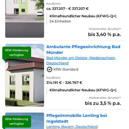
Kaufpreis:
ca. 337.207 - € 337.207 €
Klimafreundlicher Neubau (KFWG-Q+)
24 Einheiten
Mietrendite: (brutto)*¹
bis 3,40 % p.a.
Ambulante Pflegeeinrichtung Bad
KfW-Förderung
Münder
verfügbar
Bad Münder am Deister, Niedersachsen,
Deutschland
KfW-Standard
Kaufpreis:
314.191 € - 326.767 €
Klimafreundlicher Neubau (KFWG-Q+)
Mietrendite: (brutto)*¹
bis zu 3,5 % p.a.
Pflegeimmobilie Lenting bei
KfW-Förderung
Ingolstadt
verfügbar
Lenting, Bayern, Deutschland