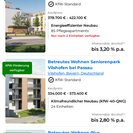
KfW-Standard
Kaufpreis:
378.700 € - 422.100 €
Energieeffizienter Neubau
85 Pflegeapartments
Nur noch 2 Einheiten verfügbar
Mietrendite: (brutto)*¹
bis 3,20 % p.a.
Betreutes Wohnen Seniorenpark
KfW-Förderung
Vilshofen bei Passau
verfügbar
Vilshofen, Bayern, Deutschland
KfW-Standard
Kaufpreis:
334.000 € - 573.400 €
Klimafreundlicher Neubau (KfW-40-QNG)
24 Einheiten
Mietrendite: (brutto)*¹
bis 2,80 % p.a.
Betreutes Wohnen Plus