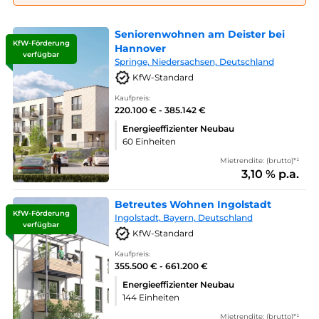
Seniorenwohnen am Deister bei
KfW-Förderung
Hannover
verfügbar
Springe, Niedersachsen, Deutschland
KfW-Standard
Kaufpreis:
220.100 € - 385.142 €
Energieeffizienter Neubau
60 Einheiten
Mietrendite: (brutto)*¹
3,10 % p.a.
Betreutes Wohnen Ingolstadt
KfW-Förderung
Ingolstadt, Bayern, Deutschland
verfügbar
KfW-Standard
Kaufpreis:
355.500 € - 661.200 €
Energieeffizienter Neubau
144 Einheiten
Mietrendite: (brutto)*¹