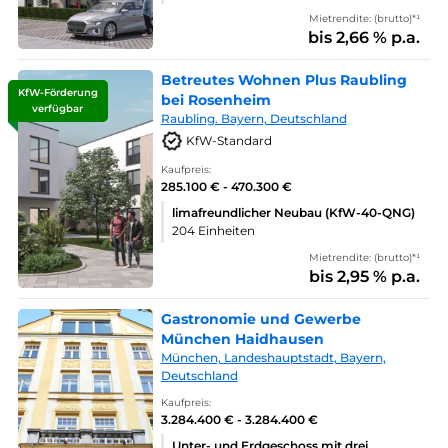
Mietrendite: (brutto)*¹
bis 2,66 % p.a.
Betreutes Wohnen Plus Raubling
KfW-Förderung
bei Rosenheim
verfügbar
Raubling. Bayern, Deutschland
KfW-Standard
Kaufpreis:
285.100 € - 470.300 €
limafreundlicher Neubau (KfW-40-QNG)
204 Einheiten
Mietrendite: (brutto)*¹
bis 2,95 % p.a.
Gastronomie und Gewerbe
München Haidhausen
München, Landeshauptstadt, Bayern,
Deutschland
Kaufpreis:
3.284.400 € - 3.284.400 €
Unter- und Erdgeschoss mit drei