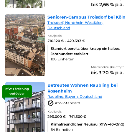
bis 2,65 % p.a.
Senioren-Campus Troisdorf bei Köln
Troisdorf, Nordrhein-Westfalen,
Deutschland
Kaufpreis:
210.120 € - 429.393 €
Standort bereits über knapp ein halbes
Jahrhundert etabliert
100 Einheiten
Mietrendite: (brutto)*¹
bis 3,70 % p.a.
Betreutes Wohnen Raubling bei
KfW-Förderung
Rosenheim
verfügbar
Raubling. Bayern, Deutschland
KfW-Standard
Kaufpreis:
293.000 € – 741.300 €
Klimafreundlicher Neubau (KfW-40-QnG)
64 Einheiten