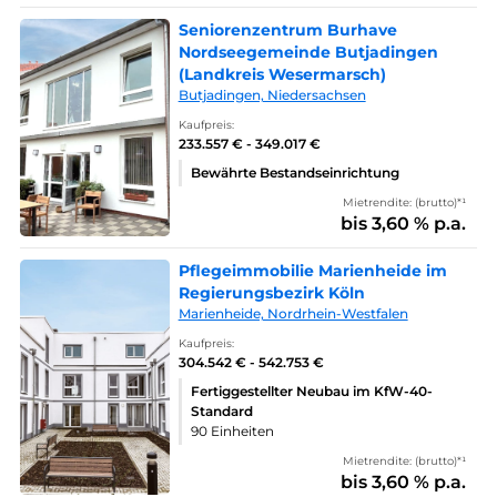
Seniorenzentrum Burhave
Nordseegemeinde Butjadingen
(Landkreis Wesermarsch)
Butjadingen, Niedersachsen
Kaufpreis:
233.557 € - 349.017 €
Bewährte Bestandseinrichtung
Mietrendite: (brutto)*¹
bis 3,60 % p.a.
Pflegeimmobilie Marienheide im
Regierungsbezirk Köln
Marienheide, Nordrhein-Westfalen
Kaufpreis:
304.542 € - 542.753 €
Fertiggestellter Neubau im KfW-40-
Standard
90 Einheiten
Mietrendite: (brutto)*¹
bis 3,60 % p.a.